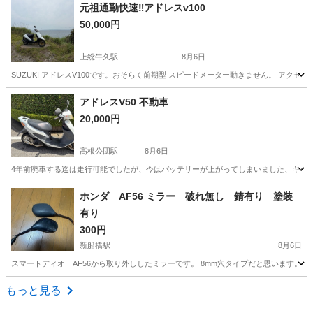
千葉
市川市
原木中山駅
その他
元祖通勤快速‼️アドレスv100
50,000円
上総牛久駅
8月6日
SUZUKI アドレスV100です。おそらく前期型 スピードメーター動きません。 アク
千葉
市原市
上総牛久駅
スズキ
アドレスV50 不動車
20,000円
高根公団駅
8月6日
4年前廃車する迄は走行可能でしたが、今はバッテリーが上がってしまいました、キックでも
千葉
船橋市
高根公団駅
スズキ
ホンダ AF56 ミラー 破れ無し 錆有り 塗装
有り
300円
新船橋駅
8月6日
スマートディオ AF56から取り外ししたミラーです。 8mm穴タイプだと思います
千葉
船橋市
新船橋駅
ホンダ
ミラー
もっと見る