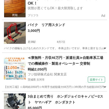
OK！
状態が悪くてもOK！最大限買取します
プリフラ
Ad
バイク リア用スタンド
3,000円
君津駅
8月7日
バイクの後輪を上げるためのスタンドです。 本体は古いですが、車体と接するゴムの
千葉
君津市
君津駅
その他
≪寮無料・月収46万円・派遣社員≫自動車系工場
での機械操作・製造オペレーター 交替制
時給2,050円
フジ技研株式会社 関東支店
茨城県 古河市
提携サイト
【古河工場】☆高時給2050円☆年間手当総額最大69万円☆3年間の手当総額159万円☆
茨城
古河市
その他
3台まとめて売り ホンダジョイロキャノピー2ス
ト ヤマハギア ホンダタクト
85,000円