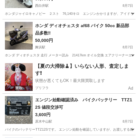
西白井駅
8月7日
ホンダジャイロキャノピー ２スト 76,140キロ エンジンかかりますが、アイドリング
千葉
白井市
西白井駅
ホンダ
ホンダ ディオチェスタ af68 バイク 50cc 新品部
品多数‼️
50,000円
舞浜駅
8月7日
ホンダ ディオチェスタ 走行 メーター読み 21417km オイル交換 エアクリーナー
千葉
浦安市
舞浜駅
ホンダ
【夏の大掃除🧹】いらない人形、査定しま
す❗️
状態が悪くてもOK！最大限買取します
プリフラ
Ad
エンジン始動確認済み バイクバッテリー TTZ1
2S 値段交渉可
3,600円
原木中山駅
8月7日
バイクのバッテリーTTZ12Sです。 エンジン始動を確認していますが、お渡しする前に