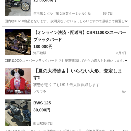
1,750,000円
空港第２ビル（第２旅客ターミナル）駅
8月7日
国内物KH250出品となります。 説明見ない方いらっしゃいますので最後まで目通して
千葉
成田市
空港第２ビル（第２旅客ターミナル）駅
カワサキ
【オンライン決済・配送可】CBR1100XXスーパー
ブラックバード
180,000円
滝不動駅
8月7日
CBR1100XXスーパーブラックバードです 現車確認してからの購入をお願いします。 距離
千葉
船橋市
滝不動駅
ホンダ
ブラックバード
【夏の大掃除🧹】いらない人形、査定しま
す❗️
状態が悪くてもOK！最大限買取します
プリフラ
Ad
BWS 125
30,000円
町田駅
8月7日