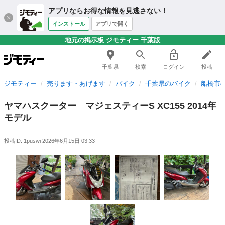
アプリならお得な情報を見逃さない！
インストール
アプリで開く
地元の掲示板 ジモティー 千葉版
千葉県
検索
ログイン
投稿
ジモティー
売ります・あげます
バイク
千葉県のバイク
船橋市
ヤマハスクーター マジェスティーS XC155 2014年
モデル
投稿ID: 1puswi
2026年6月15日 03:33