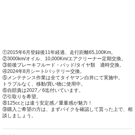
①2015年6月登録後11年経過、走行距離65,100Km。

②3000km/オイル、10,000Km/エアクリーナー定期交換。

③前後ブレーキフルード・パッド/タイヤ類　適時交換。

④2024年8月シート/バッテリー交換。

⑤メンテナンス作業は全てタイヤマン白井にて実施中。

トラブルなく、移動/買い物に使用中。

⑥自賠責は2027／6迄付いています。

⑦引取りを希望。

⑧125ccとは違う安定感／重量感が魅力！

⑨購入ご希望の方は、まずバイクを確認して貰った上で、相
談しましょう。