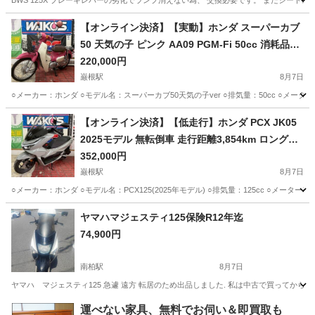
BWS 125X ブレーキレバーの劣化でランプ消えない為、 交換必要です。 またシート
千葉
松戸市
町田駅
ヤマハ
【オンライン決済】【実動】ホンダ スーパーカブ
50 天気の子 ピンク AA09 PGM-Fi 50cc 消耗品交
換済み 配送可 千葉県木更津市発
220,000円
巌根駅
8月7日
○メーカー：ホンダ ○モデル名：スーパーカブ50天気の子ver ○排気量：50cc ○メーター表示距離
千葉
木更津市
巌根駅
ホンダ
天気の子
【オンライン決済】【低走行】ホンダ PCX JK05
2025モデル 無転倒車 走行距離3,854km ロングス
クリーン・スマホホルダー付 配送可 千葉県木更津
352,000円
市発
巌根駅
8月7日
○メーカー：ホンダ ○モデル名：PCX125(2025年モデル) ○排気量：125cc ○メーター表示距
千葉
木更津市
巌根駅
ホンダ
PCX
ヤマハマジェスティ125保険R12年迄
74,900円
南柏駅
8月7日
ヤマハ マジェスティ125 急遽 遠方 転居のため出品しました. 私は中古で買ってから 8
千葉
柏市
南柏駅
ヤマハ
運べない家具、無料でお伺い＆即買取も