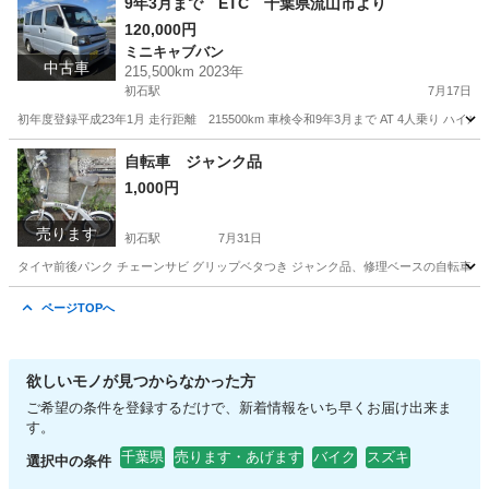
9年3月まで ETC 千葉県流山市より
120,000円
ミニキャブバン
中古車
215,500km 2023年
初石駅
7月17日
初年度登録平成23年1月 走行距離 215500km 車検令和9年3月まで AT 4人乗り
千葉
流山市
初石駅
ミニキャブバン
走行距離
自転車 ジャンク品
1,000円
売ります
初石駅
7月31日
タイヤ前後パンク チェーンサビ グリップベタつき ジャンク品、修理ベースの自転車に
千葉
流山市
初石駅
折りたたみ自転車
ページTOPへ
欲しいモノが見つからなかった方
ご希望の条件を登録するだけで、新着情報をいち早くお届け出来ま
す。
千葉県
売ります・あげます
バイク
スズキ
選択中の条件