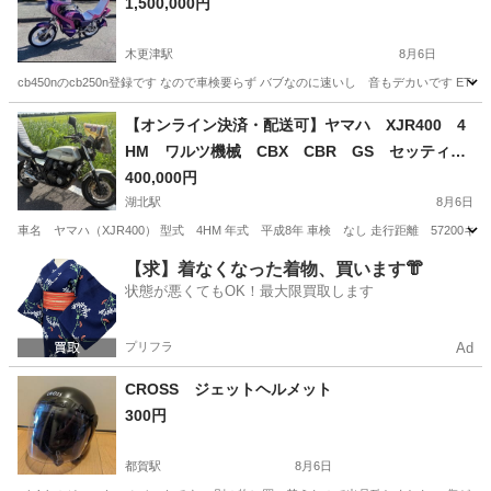
1,500,000円
木更津駅
8月6日
cb450nのcb250n登録です なので車検要らず バブなのに速いし 音もデカいです E
千葉
木更津市
木更津駅
ホンダ
バブ
【オンライン決済・配送可】ヤマハ XJR400 4
HM ワルツ機械 CBX CBR GS セッティン
グ済み
400,000円
湖北駅
8月6日
車名 ヤマハ（XJR400） 型式 4HM 年式 平成8年 車検 なし 走行距離 5720
千葉
我孫子市
湖北駅
ヤマハ
【求】着なくなった着物、買います👘
状態が悪くてもOK！最大限買取します
プリフラ
Ad
CROSS ジェットヘルメット
300円
都賀駅
8月6日