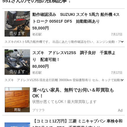
551
さんのその他の投稿記事：
動作確認済み SUZUKI スズキ 5馬力 船外機 4ス
トローク 00501F DF5 始動動画あり
59,000円
売ります
初石駅
7月17日
スズキの4スト5馬力船外機です。 出品にあたり動作確認を行い、エンジン始動・アイドリ
千葉
流山市
初石駅
マリンスポーツ
スズキ アドレスV125S 調子良好 千葉県よ
り 配達可能！
80,000円
売ります
初石駅
7月17日
スズキ アドレスV125S 現在走行距離 39000km 登録書類有り セル、キックで始動
千葉
流山市
初石駅
スズキ
アドレス
運べない家具、無料でお伺い＆即買取も
OK！
状態が悪くてもOK！最大限買取します
プリフラ
Ad
【コミコミ12万円】三菱 ミニキャブバン 車検令和