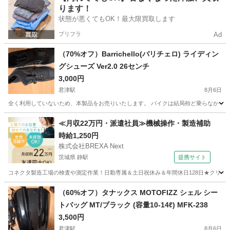
ります！
状態が悪くてもOK！最大限買取します
プリフラ
Ad
（70%オフ）Barrichello(バリチェロ) ライディン
グシューズ Ver2.0 26センチ
3,000円
君津駅
8月6日
全く利用していないため、本製品をお売りいたします。 バイクは結局殆ど乗らなかったた
千葉
君津市
君津駅
その他
≪月収22万円・派遣社員≫機械操作・製造補助
時給1,250円
株式会社BREXA Next
茨城県 静駅
提携サイト
コネクタ製造工場の検査や測定作業！日勤専属＆土日祝休み＆年間休日128日★クリーン
茨城
常陸大宮市
静駅
その他
（60%オフ）タナックス MOTOFIZZ シェル シー
トバッグ MT/ブラック (容量10-14ℓ) MFK-238
3,500円
君津駅
8月6日