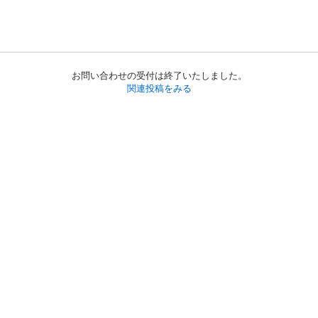
お問い合わせの受付は終了いたしました。
関連投稿をみる
初めての方へ
利用規約
プライバシーポリシー
プライバシー・ステートメント
健全化に資する運用方針
お問い合わせ
運営会社
サイトマップ
ご利用ガイド
フリーワードで探す
PC版で表示
都道府県選択
特定商取引法の表示
利用者情報の外部送信について