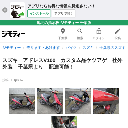
アプリならお得な情報を見逃さない！
インストール
アプリで開く
地元の掲示板 ジモティー 千葉版
千葉県
検索
ログイン
投稿
ジモティー
売ります・あげます
バイク
スズキ
千葉県のスズキ
スズキ アドレスV100 カスタム品ケツアゲ 社外
外装 千葉県より 配達可能！
投稿ID: 1p85lw