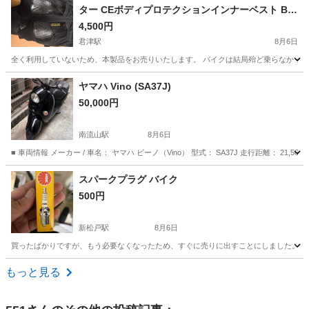
ター CEボディプロテクションインナーベスト Bla
ck L SK-696 993 CE規格
4,500円
君津駅
8月6日
全く利用していないため、本製品をお売りいたします。 バイクは結局殆ど乗らなかったた
千葉
君津市
君津駅
その他
ヤマハ Vino (SA37J)
50,000円
南流山駅
8月6日
■ 車両情報 メーカー / 車名： ヤマハ ビーノ（Vino） 型式： SA37J 走行距離： 2
千葉
流山市
南流山駅
ヤマハ
スパークプラグ バイク
500円
新松戸駅
8月6日
買ったばかりですが、もう必要なくなったため、すぐに売りに出すことにしました。
千葉
松戸市
新松戸駅
バイク
もっと見る