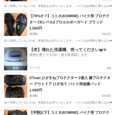
全く利用していないため、本製品をお売りいたします。 バイクは結局殆ど乗らなかったた
千葉
君津市
君津駅
その他
【70%オフ】コミネ(KOMINE) バイク用 プロテク
ター CEレベル2プロエルボーガード ブラック
1,500円
君津駅
8月6日
全く利用していないため、本製品をお売りいたします。 バイクは結局殆ど乗らなかったた
千葉
君津市
君津駅
その他
KOMINE
【求】壊れた洗濯機、売ってください🧺✨
状態が悪くてもOK！最大限買取します
プリフラ
Ad
OTraki ひざすねプロテクター 2個入 膝プロテクタ
ー アウトドア ひざ当て バイク用保護パッド
1,000円
君津駅
8月6日
全く利用していないため、本製品をお売りいたします。 バイクは結局殆ど乗らなかったた
千葉
君津市
君津駅
その他
【半額以下】コミネ(KOMINE) バイク用 プロテク