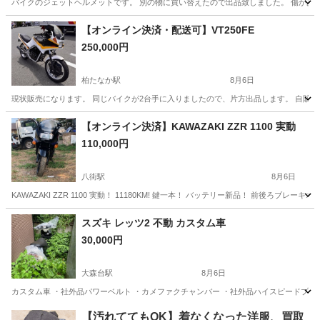
バイクのジェットヘルメットです。 別の物に買い替えたので出品致しました。 傷があ
千葉
千葉市
都賀駅
その他
【オンライン決済・配送可】VT250FE
250,000円
柏たなか駅
8月6日
現状販売になります。 同じバイクが2台手に入りましたので、片方出品します。 自賠責3年
千葉
柏市
柏たなか駅
ホンダ
【オンライン決済】KAWAZAKI ZZR 1100 実動
110,000円
八街駅
8月6日
KAWAZAKI ZZR 1100 実動！ 11180KM! 鍵一本！ バッテリー新品！ 前後
千葉
山武市
八街駅
カワサキ
ZZR
スズキ レッツ2 不動 カスタム車
30,000円
大森台駅
8月6日
カスタム車 ・社外品パワーベルト ・カメファクチャンバー ・社外品ハイスピードプーリ
千葉
千葉市
大森台駅
スズキ
レッツ
【汚れててもOK】着なくなった洋服、買取