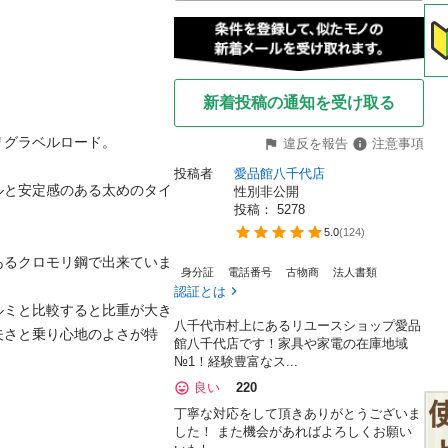
新着投稿の通知を受け取る
ラベルロード。

違反を報告
注意事項
投稿者
愛品館八千代店
ルと安定感のある太めのタイ
性別非公開
投稿： 
5278
5.0
(
124
)
あるクロモリ鋼で出来ていま
身分証
電話番号
古物商
法人書類
認証とは
ルミと比較すると比重が大き
八千代市村上にあるリユースショップ愛品
夫さと乗り心地のよさが特
館八千代店です！家具や家電の在庫地域
№1！経験豊富なス...
良い
220
丁寧な対応をして頂きありがとうございま
した！ また機会があればよろしくお願い