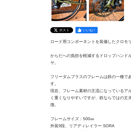
ポスト
いいね！
ロード用コンポーネントを装備したクロモリグ
からだへの負担を軽減するドロップハンド
ヤ。

フリーダムプラスのフレームは鉄の一種で
す。

現在、フレーム素材の主流になっているア
く重くなりやすいですが、鉄ならではの丈
徴。

フレームサイズ：500㎜

外装9段、リアディレイラー:SORA
