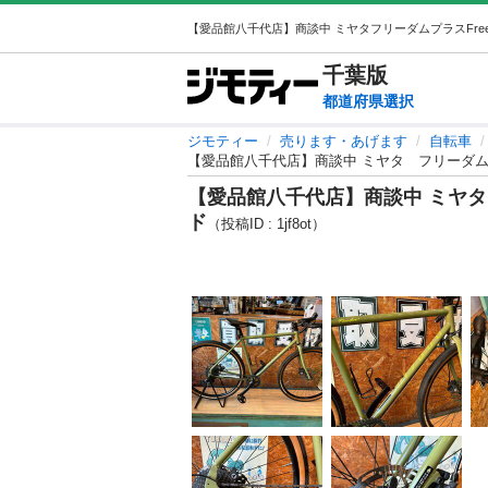
千葉
版
都道府県選択
ジモティー
売ります・あげます
自転車
【愛品館八千代店】商談中 ミヤタ フリーダムプラ
【愛品館八千代店】商談中 ミヤタ 
ド
（投稿ID : 1jf8ot）