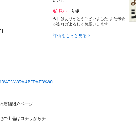
いたし...
良い
ゆき
今回はありがとうございました また機会
があればよろしくお願いします


評価をもっと見る
%9B%E5%85%ABJT%E3%80
の他の出品はコチラからチェ