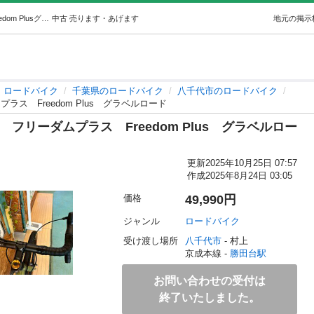
【愛品館八千代店】商談中 ミヤタフリーダムプラスFreedom Plusグラベルロード (愛品館八千代店) 勝田台のロードバイクの中古あげます・譲ります｜ジモティーで不用品の処分
中古
売ります・あげます
地元の掲示
ロードバイク
千葉県のロードバイク
八千代市のロードバイク
ス Freedom Plus グラベルロード
フリーダムプラス Freedom Plus グラベルロー
更新
2025年10月25日 07:57
作成
2025年8月24日 03:05
価格
49,990円
ジャンル
ロードバイク
受け渡し場所
八千代市
 - 村上
京成本線 - 
勝田台駅
お問い合わせの受付は
終了いたしました。