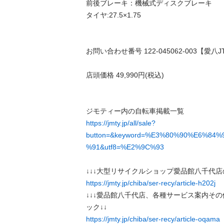
前後ブレーキ：機械式ディスクブレーキ

タイヤ:27.5×1.75

お問い合わせ番号 122-045062-003【愛八JT】
店頭価格 49,990円(税込)

https://jmty.jp/all/sale?
button=&keyword=%E3%80%90%E6%84
%91&utf8=%E2%9C%93
https://jmty.jp/chiba/ser-recy/article-h202j
↓↓↓愛品館八千代店、各種サービス案内そ
https://jmty.jp/chiba/ser-recy/article-oqama