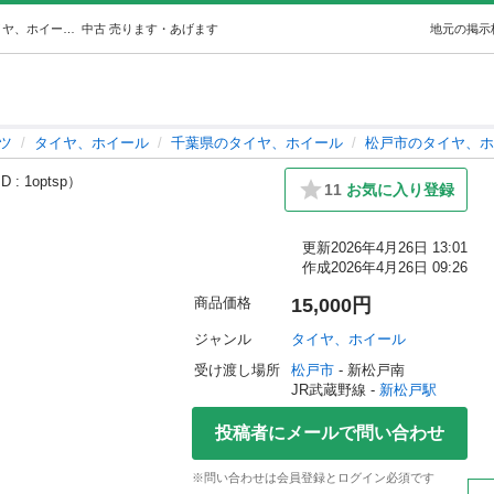
トヨタアルファードホイール (バップ太郎) 新松戸のタイヤ、ホイールの中古あげます・譲ります｜ジモティーで不用品の処分
中古
売ります・あげます
地元の掲示
ツ
タイヤ、ホイール
千葉県のタイヤ、ホイール
松戸市のタイヤ、ホ
 : 1optsp）
11
お気に入り登録
更新
2026年4月26日 13:01
作成
2026年4月26日 09:26
商品価格
15,000円
ジャンル
タイヤ、ホイール
受け渡し場所
松戸市
 - 新松戸南
JR武蔵野線 - 
新松戸駅
投稿者にメールで問い合わせ
※問い合わせは会員登録とログイン必須です