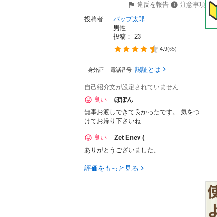
違反を報告
注意事項
投稿者
バップ太郎
男性
投稿： 
23
4.9
(
65
)
認証とは
身分証
電話番号
自己紹介文が設定されていません
良い
ぽぽん
無事お渡しできて良かったです。 気をつ
けてお帰り下さいね
良い
Zet Enev (
ありがとうございました。
評価をもっと見る