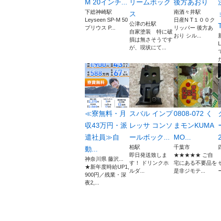
M 20インチ...
リームボック
後方あおり
下総神崎駅
南酒々井駅
ス
Leyseen SP-M 50
日産N T１００ク
公津の杜駅
T
プリウス P...
リッパー 後方あ
自家塗装 特に破
おり シル...
損は無さそうです
が、現状にて...
≪寮無料・月
スバル インプ
0808-072 く
収43万円・派
レッサ コンソ
まモンKUMA
遣社員≫自
ールボック...
MO...
柏駅
千葉市
動...
即日発送致しま
★★★★★ ご自
神奈川県 藤沢...
す！ ドリンクホ
宅にある不要品を
★新年度時給UP1,
ルダ...
是非ジモテ...
900円／残業・深
夜2,...