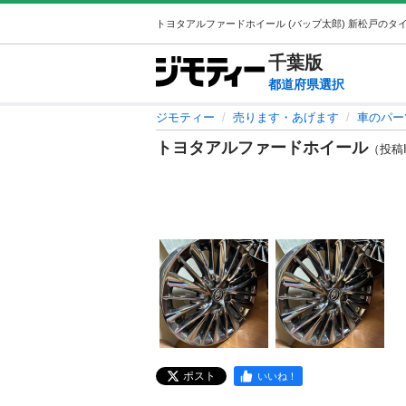
千葉
版
都道府県選択
ジモティー
売ります・あげます
車のパー
トヨタアルファードホイール
（投稿ID
ポスト
いいね！