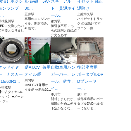
決済】ポジシ
ル svelt 5W-
ズキ アル
イゼット 純正
ョンランプ
30...
ト 貫通ホイ
泥除け
五井駅
上総牛久駅
...
ール...
車用のエンジンオ
ハイゼットトラッ
新検見川駅
都賀駅
イル、開封済み。
ク の泥除けです
LEDに交換したの
値引き不可 こち
4L缶で、...
フロント側...
で不要となりまし
らの説明と自己紹
た。
介文を必ず...
グッドイヤ
🌈AT.CVT兼用
自動車用ハン
後部座席用
ー ナスカー
オイル🌈
ガーバー、レ
ポータブルDV
川間駅
215/60R1...
ール、釣竿、
Dプレーヤ
📣AT.CVT兼用オ
四街道駅
イ...
ー...
イル🌈 📣新品20...
【中古タイヤ2本
市川市
成田市
セット】 ■メーカ
開封しましたが、
後部座席用のポー
ー グッ...
撮影のため…使う
タブルDVDホルダ
予定がなくな...
ーになりま...