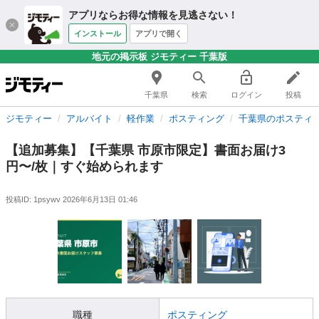
アプリならお得な情報を見逃さない！
インストール
アプリで開く
地元の掲示板 ジモティー 千葉版
千葉県
検索
ログイン
投稿
ジモティー
アルバイト
軽作業
ポスティング
千葉県のポスティ
【追加募集】【千葉県 市原市限定】書面お届け3
円〜/枚｜すぐ始められます
投稿ID: 1psywv
2026年6月13日 01:46
職種
ポスティング