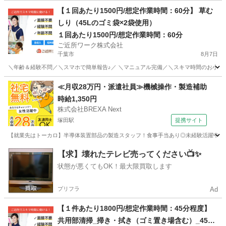
千葉
柏市
柏駅
警備員
個室
【１回あたり1500円/想定作業時間：60分】 草む
しり（45Lのゴミ袋×2袋使用）
１回あたり1500円/想定作業時間：60分
ご近所ワーク株式会社
千葉市
8月7日
＼年齢＆経験不問／＼スマホで簡単報告♪／ ＼マニュアル完備／＼スキマ時間のお小遣い稼
千葉
千葉市
その他
≪月収28万円・派遣社員≫機械操作・製造補助
時給1,350円
株式会社BREXA Next
塚田駅
提携サイト
【就業先はトーカロ】半導体装置部品の製造スタッフ！食事手当あり◎未経験活躍中★男
千葉
船橋市
塚田駅
その他
【求】壊れたテレビ売ってください📺✨
状態が悪くてもOK！最大限買取します
プリフラ
Ad
【１件あたり1800円/想定作業時間：45分程度】
共用部清掃_掃き・拭き（ゴミ置き場含む）_45分