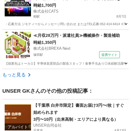
今なら…採用でPayPay5万円分のポイントプレゼ
時給1,700円
株式会社CATS
ント🎁-柏
柏駅
8月7日
・応募方法 ジモティーからメッセージ問い合わせ またはTEL応募:052-414-6414 ※T
千葉
柏市
柏駅
仕分け
個室
≪月収28万円・派遣社員≫機械操作・製造補助
時給1,350円
株式会社BREXA Next
塚田駅
提携サイト
【就業先はトーカロ】半導体装置部品の製造スタッフ！食事手当あり◎未経験活躍中★男
千葉
船橋市
塚田駅
その他
もっと見る
UNSER GK
さんのその他の投稿記事：
【千葉県 白井市限定】書面お届け3円〜/枚｜すぐ
始められます
3円〜10円（出来高制・エリアにより異なる）
UNSER合同会社
アルバイト
千葉市
6月13日