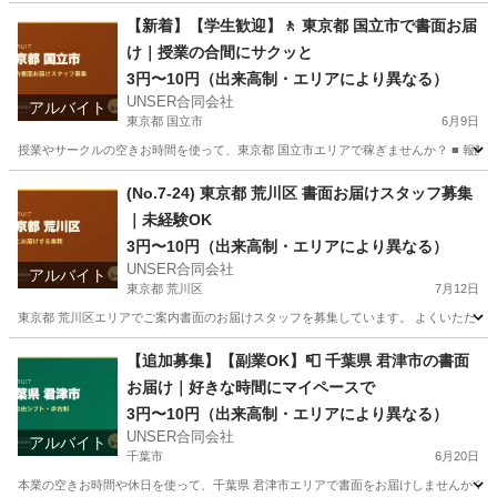
埼玉
越谷市
ポスティング
合同会社
【新着】【学生歓迎】🚶 東京都 国立市で書面お届
け｜授業の合間にサクッと
3円〜10円（出来高制・エリアにより異なる）
UNSER合同会社
アルバイト
東京都 国立市
6月9日
授業やサークルの空きお時間を使って、東京都 国立市エリアで稼ぎませんか？ ■ 報酬 3
東京
国立市
ポスティング
合同会社
(No.7-24) 東京都 荒川区 書面お届けスタッフ募集
｜未経験OK
3円〜10円（出来高制・エリアにより異なる）
UNSER合同会社
アルバイト
東京都 荒川区
7月12日
東京都 荒川区エリアでご案内書面のお届けスタッフを募集しています。 よくいただくご質
東京
荒川区
ポスティング
スタッフ
【追加募集】【副業OK】📮 千葉県 君津市の書面
お届け｜好きな時間にマイペースで
3円〜10円（出来高制・エリアにより異なる）
UNSER合同会社
アルバイト
千葉市
6月20日
本業の空きお時間や休日を使って、千葉県 君津市エリアで書面をお届けしませんか？ ■