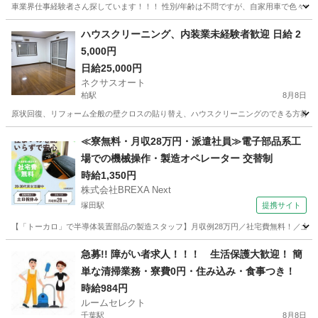
車業界仕事経験者さん探しています！！！ 性別/年齢は不問ですが、自家用車で色々な
千葉
八千代市
軽作業
写真撮影
ハウスクリーニング、内装業未経験者歓迎 日給 2
5,000円
日給25,000円
ネクサスオート
柏駅
8月8日
原状回復、リフォーム全般の壁クロスの貼り替え、ハウスクリーニングのできる方募集します。
千葉
柏市
柏駅
軽作業
スタッフ
≪寮無料・月収28万円・派遣社員≫電子部品系工
場での機械操作・製造オペレーター 交替制
時給1,350円
株式会社BREXA Next
塚田駅
提携サイト
【「トーカロ」で半導体装置部品の製造スタッフ】月収例28万円／社宅費無料！／土日
千葉
船橋市
塚田駅
その他
急募!! 障がい者求人！！！ 生活保護大歓迎！ 簡
単な清掃業務・寮費0円・住み込み・食事つき！
時給984円
ルームセレクト
千葉駅
8月8日