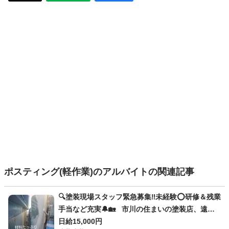
ポスティング(軽作業)のアルバイトの関連記事
🔍塗装現場スタッフ緊急募集‼️未経験⭕研修＆残業
手当など充実🔔🏡 市川の住まいの塗装店、遠藤
建装です👷🧑‍🔧 本求人では、お客様から依頼を受
日給15,000円