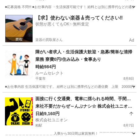
■応募資格 不問!!! ■お仕事内容 ・生活保護可能です！ 給料とは別に携帯代などの通信費
千葉
千葉市
千葉駅
清掃
生活保護
【求】使わない楽器🎸売ってください‼️
状態が悪くてもOK✨無料査定
楽器の買取屋さん
Ad
障がい者求人・生活保護大歓迎・急募/簡単な清掃
業務 寮費0円/住み込み・食事あり
時給984円
ルームセレクト
千葉市
8月8日
■お仕事内容 生活保護可能です。 給料とは別に携帯代などの通信費 上限 20000円
千葉
千葉市
清掃
生活保護
面接に行く交通費、電車に揺られる時間、手間…
来社不要だからぜ～んぶナシ☆ 株式会社ユニオン
柏
日給9,160円
株式会社ユニオン
柏駅
8月7日
＿＿＿＿＿＿＿＿＿＿＿＿＿＿ 入寮から30日間は家賃無料！ ￣￣￣￣￣￣￣￣￣￣￣￣