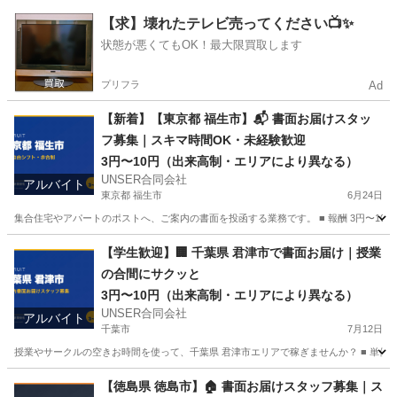
千葉
千葉市
ポスティング
マイペース
【求】壊れたテレビ売ってください📺✨
状態が悪くてもOK！最大限買取します
プリフラ
Ad
【新着】【東京都 福生市】📬 書面お届けスタッ
フ募集｜スキマ時間OK・未経験歓迎
3円〜10円（出来高制・エリアにより異なる）
UNSER合同会社
アルバイト
東京都 福生市
6月24日
集合住宅やアパートのポストへ、ご案内の書面を投函する業務です。 ■ 報酬 3円〜10円
東京
福生市
ポスティング
スタッフ
【学生歓迎】🏢 千葉県 君津市で書面お届け｜授業
の合間にサクッと
3円〜10円（出来高制・エリアにより異なる）
UNSER合同会社
アルバイト
千葉市
7月12日
授業やサークルの空きお時間を使って、千葉県 君津市エリアで稼ぎませんか？ ■ 単価 3
千葉
千葉市
ポスティング
合同会社
【徳島県 徳島市】🏠 書面お届けスタッフ募集｜ス