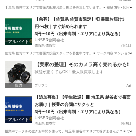
千葉県 白井市エリアで書面の配布お届け担当を募集しています。 ■ 報酬 3円〜10円（
千葉
千葉市
ポスティング
合同会社
【急募】【佐賀県 佐賀市限定】📮 書面お届け3
円〜/枚｜すぐ始められます
3円〜10円（出来高制・エリアにより異なる）
UNSER合同会社
アルバイト
佐賀県 佐賀市
7月1日
佐賀県 佐賀市エリアで書面の投函スタッフを募集中です。 ■ ワーク内容 マンション・
佐賀
佐賀市
ポスティング
スタッフ
【実家の整理】そのカメラ高く売れるかも❗️
状態が悪くてもOK！最大限買取します
プリフラ
Ad
【追加募集】【学生歓迎】🏢 埼玉県 越谷市で書面
お届け｜授業の合間にサクッと
3円〜10円（出来高制・エリアにより異なる）
UNSER合同会社
アルバイト
埼玉県 越谷市
6月6日
授業やサークルの空きお時間を使って、埼玉県 越谷市エリアで稼ぎませんか？ ■ ワー