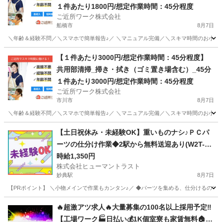
（2棟）
１件あたり1800円/想定作業時間：45分程度
ご近所ワーク株式会社
船橋市
8月7日
＼年齢＆経験不問／＼スマホで簡単報告♪／ ＼マニュアル完備／＼スキマ時間のお小遣い稼
千葉
船橋市
その他
【１件あたり3000円/想定作業時間：45分程度】
共用部清掃_掃き・拭き（ゴミ置き場含む）_45分
１件あたり3000円/想定作業時間：45分程度
ご近所ワーク株式会社
市川市
8月7日
＼年齢＆経験不問／＼スマホで簡単報告♪／ ＼マニュアル完備／＼スキマ時間のお小遣い稼
千葉
市川市
その他
【土日祝休み・未経験OK】重いものナシ♪ＰＣパ
ーツの仕分け作業◆2駅から無料送迎あり(W2T-14
61_3)
時給1,350円
株式会社ヒューマントラスト
妙典駅
8月7日
【PRポイント】 ＼小物メインで作業もカンタン♪／ ◆パーツを集める、仕分けるのモク
千葉
市川市
妙典駅
仕分け
ヒューマントラスト
🔥超激アツ求人🔥大量募集の100名以上採用予定‼️
【工場ワーク🏭日払い💰1K個室寮も家賃無料🏠】