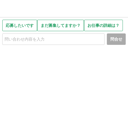
応募したいです
まだ募集してますか？
お仕事の詳細は？
問合せ
初めての方へ
利用規約
プライバシーポリシー
プライバシー・ステートメント
健全化に資する運用方針
お問い合わせ
運営会社
サイトマップ
ご利用ガイド
フリーワードで探す
PC版で表示
都道府県選択