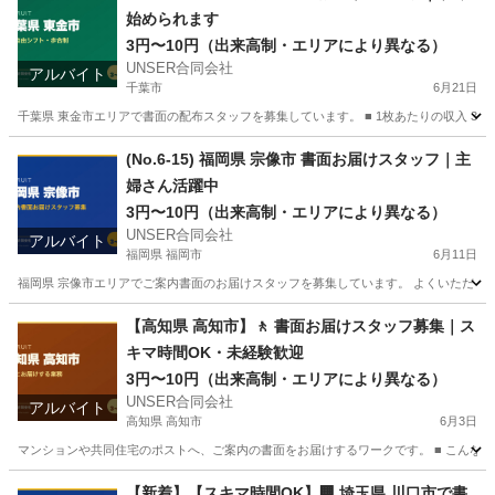
始められます
3円〜10円（出来高制・エリアにより異なる）
UNSER合同会社
アルバイト
千葉市
6月21日
千葉県 東金市エリアで書面の配布スタッフを募集しています。 ■ 1枚あたりの収入 3円
千葉
千葉市
ポスティング
スタッフ
(No.6-15) 福岡県 宗像市 書面お届けスタッフ｜主
婦さん活躍中
3円〜10円（出来高制・エリアにより異なる）
UNSER合同会社
アルバイト
福岡県 福岡市
6月11日
福岡県 宗像市エリアでご案内書面のお届けスタッフを募集しています。 よくいただくご質
福岡
福岡市
ポスティング
スタッフ
【高知県 高知市】🚶 書面お届けスタッフ募集｜ス
キマ時間OK・未経験歓迎
3円〜10円（出来高制・エリアにより異なる）
UNSER合同会社
アルバイト
高知県 高知市
6月3日
マンションや共同住宅のポストへ、ご案内の書面をお届けするワークです。 ■ こんな方
高知
高知市
ポスティング
スタッフ
【新着】【スキマ時間OK】🏢 埼玉県 川口市で書