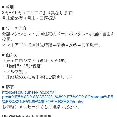
■ 報酬

3円〜10円（エリアにより異なります）

月末締め翌々月末・口座振込

■ ワーク内容

分譲マンション・共同住宅のメールボックスへお届け書面を
投函。

スマホアプリで届け先確認→移動→投函→完了報告。

■ 働き方

・完全自由シフト（週1回からOK）

・1物件5〜15分程度

・ノルマ無し

・未経験の方にも丁寧にご説明します

https://recruit.unser-inc.com/?
pref=%E5%8D%83%E8%91%89%E7%9C%8C&area=%E5
%B8%82%E5%8E%9F%E5%B8%82#entry
お気軽にメッセージでもご連絡ください。

UNSER合同会社 募集担当
