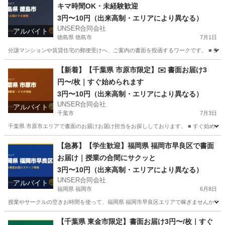
キマ時間OK・未経験歓迎
3円〜10円（出来高制・エリアにより異なる）
UNSER合同会社
アルバイト
徳島県 徳島市
7月1日
分譲マンションや賃貸住宅の郵便受けへ、ご案内の書面を投函するワークです。 ■ 働き方
徳島
徳島市
ポスティング
スタッフ
【新着】【千葉県 市原市限定】✉️ 書面お届け3
円〜/枚｜すぐ始められます
3円〜10円（出来高制・エリアにより異なる）
UNSER合同会社
アルバイト
千葉市
7月3日
千葉県 市原市エリアで書面のお届けお届け担当をお探ししております。 ■ すぐ始められ
千葉
千葉市
ポスティング
合同会社
【急募】【学生歓迎】福岡県 福岡市早良区で書面
お届け｜授業の合間にサクッと
3円〜10円（出来高制・エリアにより異なる）
UNSER合同会社
アルバイト
福岡県 福岡市
6月8日
授業やサークルの空きお時間を使って、福岡県 福岡市早良区エリアで稼ぎませんか？ ■ 
福岡
福岡市
ポスティング
合同会社
【千葉県 東金市限定】書面お届け3円〜/枚｜すぐ