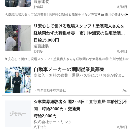
遠藤建装
けた現場で働く 塗装職人さん(未経験歓迎‼️)を募集
妙典駅
8月8日
🔍塗装現場スタッフ緊急募集‼️未経験⭕研修＆残業手当など充実🔔🏡 市川の住まいの塗装
千葉
市川市
妙典駅
軽作業
🔰安心して働ける現場スタッフ！塗装職人さんを
経験問わず大募集🎨😆 市川や浦安の住宅塗装で
お馴染みの遠藤建装です😊🎶
日給15,000円
遠藤建装
妙典駅
8月8日
🔰安心して働ける現場スタッフ！塗装職人さんを経験問わず大募集🎨😆 市川や浦安の住宅
千葉
市川市
妙典駅
その他
スタッフ
自動車メーカーの期間従業員募集
高収入・無料の寮費・通勤バス等によりお金が貯まり
やすい環境
トヨタ自動車株式会社
Ad
☆車業界経験者☆ 週2～5日！直行直帰 年齢性別不
問 時給2000円＋交通費
時給2,000円
株式会社オートリンク
八千代市
8月8日