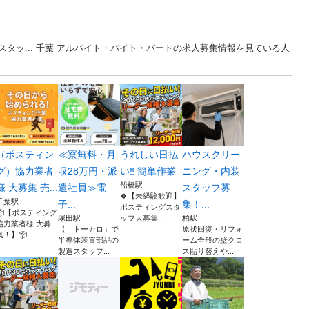
タッ... 千葉 アルバイト・バイト・パートの求人募集情報を見ている人
（ポスティン
≪寮無料・月
うれしい日払
ハウスクリー
グ）協力業者
収28万円・派
い‼ 簡単作業
ニング・内装
船橋駅
様 大募集 売...
遣社員≫電
スタッフ募
🍀【未経験歓迎】
千葉駅
子...
集！...
ポスティングスタ
📦【ポスティング
塚田駅
ッフ大募集...
柏駅
協力業者様 大募
【「トーカロ」で
原状回復・リフォ
集！】📦...
半導体装置部品の
ーム全般の壁クロ
製造スタッフ...
ス貼り替えや...