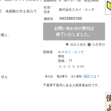
勤務時間
8：00～17：00　休憩1時間
社名/
株式会社スカイ・エッヂ
ので、未経験の方も安心で
店名
連絡先
お問い合わせの受付は
終了いたしました。
と、

違反を報告
注意事項
投稿者
㈱スカイ・エッヂ
男性
投稿： 
77
0.0
認証とは
ん

身分証
電話番号
法人書類
千葉県千葉市にある人材派遣会社です。