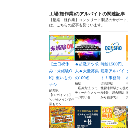
工場(軽作業)のアルバイトの関連記事
【配送＋軽作業】コンクリート製品のサポートス
は、こちらの記事も見ています。
【土日祝休
🔥超激アツ求
時給1500円、
み・未経験O
人🔥大量募集
短期アルバイ
K】重いもの
の100名...
ト！事務所...
柏駅
習志野駅
ナシ...
・応募方法 ジモ
北習志野駅から徒
妙典駅
ティーからメッセ
歩5分、習志野駅
【PRポイント】
ージ問い合...
から徒歩3分...
＼小物メインで作
業もカン...