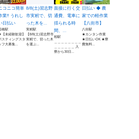
ニコニコ簡単
8/8(土)習志野
面接に行く交
日払い ◆ 農
作業‼️ うれし
市実籾で、切
通費、電車に
家での軽作業
い日払い
った木を...
揺られる時
【八街市】
船橋駅
実籾駅
八街駅
間、...
🍀【未経験歓迎】
【8/8(土)習志野市
★カンタン作業
柏駅
ポスティングスタ
実籾で、切った木
★日払いOK ★寮
＿＿＿＿＿＿＿＿
ッフ大募集...
を運ぶ...
費無料...
＿＿＿＿＿＿ 入
寮から30日...