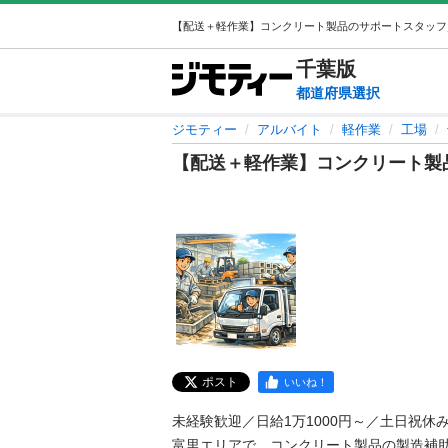
千葉
版
都道府県選択
ジモティー
アルバイト
軽作業
工場
【配送＋軽作業】コンクリート製品
ポスト
いいね！
未経験歓迎／日給1万1000円～／土日祝休み／
富里エリアで、コンクリート製品の製造補