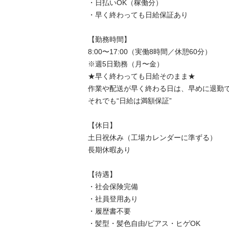
・日払いOK（稼働分）

・早く終わっても日給保証あり

【勤務時間】

8:00〜17:00（実働8時間／休憩60分）

※週5日勤務（月〜金）

★早く終わっても日給そのまま★

作業や配送が早く終わる日は、早めに退勤でき
それでも“日給は満額保証”

【休日】

土日祝休み（工場カレンダーに準ずる）

長期休暇あり

【待遇】

・社会保険完備

・社員登用あり

・履歴書不要

・髪型・髪色自由/ピアス・ヒゲOK
