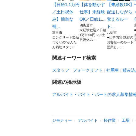
【日給1.1万円
【体を動かす
【未経験OK】
／土日祝休
仕事】未経験
配送しながら
み】簡単な
OK／日給1....
覚えるルー
四街道市
補...
ト...
未経験歓迎／日給
富里市
八街市
1万1000円～／土
コンクリート製品
■仕事内容 既存の
日祝休み...
づくりの“かんた
お客様へのルート
ん補助スタッ...
営業と、...
関連キーワード検索
スタッフ
フォークリフト
社用車
積み込
関連の掲示板
アルバイト・バイト・パートの求人募集情
ジモティー
アルバイト
軽作業
工場