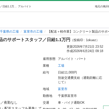
【配送＋軽作業】コンクリート製品のサポートスタッフ／日給1.1万円 (㈱スカイ・エッヂ) 富里の工場の無料求人広告・アルバイト・バイト募集情報｜ジモティー
アルバイト
地元の掲示
千葉県の工場
富里市の工場
【配送＋軽作業】コンクリート製品のサポー
のサポートスタッフ／日給1.1万円
（投稿ID : 1okuez）
更新
2026年7月21日 23:52
作成
2026年6月24日 09:18
雇用形態
アルバイト・パート
業種
工場
給与
日給11,000円
別途交通費支給（通勤距離に応
じて）
地域
富里市
勤務地
千葉県富里市
夜勤なし

交通
車・バイク通勤OK
助・配送スタッフを募集して