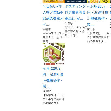
＼日払い×即
ポスティング
≪月収28万
入寮／自動車
協力業者募集
円・派遣社員
部品の機械オ
高単価 安...
≫機械操作・
千葉駅
ペ...
製...
📦【ポスティング
船橋市
塚田駅
協力業者様 大募
☆Newスタッフ大
【就業先はトーカ
集！】📦...
募集！☆ 【お仕
ロ】半導体装置部
事内...
品の製造スタ...
≪月収28万
円・派遣社員
≫機械操作・
製...
塚田駅
【就業先はトーカ
ロ】半導体装置部
品の製造スタ...