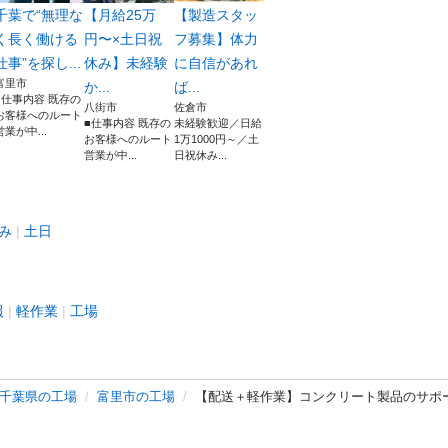
千葉で“無理な
【月給25万
【製造スタッ
く長く働ける
円〜×土日祝
フ募集】体力
仕事”を探し...
休み】未経験
に自信があれ
富里市
か...
ば...
■仕事内容 既存の
八街市
佐倉市
お客様へのルート
■仕事内容 既存の
未経験歓迎／日給
営業が中...
お客様へのルート
1万1000円～／土
営業が中...
日祝休み...
み
土日
報
軽作業
工場
千葉県の工場
富里市の工場
【配送＋軽作業】コンクリート製品のサポー