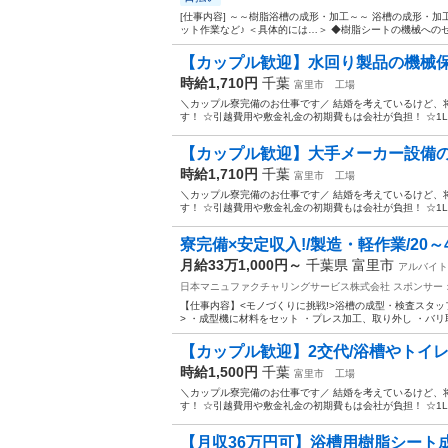
[仕事内容] ～～樹脂浴槽の成形・加工～～ 浴槽の成形・
ット作業など♪ ＜具体的には…＞ ◆樹脂シートの機械へのセ
【カップル歓迎】水回り製品の機械保全
時給1,710円
千葉
富里市
工場
＼カップル寮完備のお仕事です／ 結婚を考えているけど、
す！ ☆引越費用や敷金礼金の初期費もは会社が負担！ ☆1LD
【カップル歓迎】大手メーカー設備のメ
時給1,710円
千葉
富里市
工場
＼カップル寮完備のお仕事です／ 結婚を考えているけど、
す！ ☆引越費用や敷金礼金の初期費もは会社が負担！ ☆1LD
寮完備×安定収入!/製造・軽作業/20～4
月給33万1,000円～
千葉県 富里市
アルバイト
日本マニュファクチャリングサービス株式会社
スポンサー
【仕事内容】<モノづくりに挑戦!>浴槽の成型・検査スタッ
> ・成型機に材料をセット ・プレス加工、取り外し ・バリ
【カップル歓迎】2交代/浴槽やトイレの
時給1,500円
千葉
富里市
工場
＼カップル寮完備のお仕事です／ 結婚を考えているけど、
す！ ☆引越費用や敷金礼金の初期費もは会社が負担！ ☆1LD
【月収36万円可】浴槽用樹脂シート成