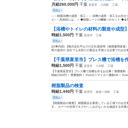
月給260,000円
千葉
富里市
八街駅
工場
日払い
～～樹脂浴槽の成形・加工～～ 浴槽の成形・加工をお任せ
ど♪ ＜具体的には…＞ ◆樹脂シートの機械へのセット ◆金型
【浴槽やトイレの材料の製造や成型】月
時給1,500円
千葉
富里市
工場
日払い
[仕事内容] 【株式会社平山での正社員採用（無期雇用派遣
料の提供や 自社でも水回りの製品を手掛ける企業でのお仕事で
【千葉県富里市】プレス機で浴槽を作
時給1,500円
千葉
富里市
八街駅
工場
【千葉県富里市】プレス機で浴槽を作るお仕事！寮費無料・エ
時給1500円！ 寮費無料！ Point2☆マイカー通勤OK！ Poi
樹脂製品の検査
時給1,440円
千葉
富里市
南酒々井駅
工場
日払い
【樹脂製品の検査】 樹脂製品を製造している工場でのお仕
す。 ルーペや目視でキズやへこみがないかを確認する作業が