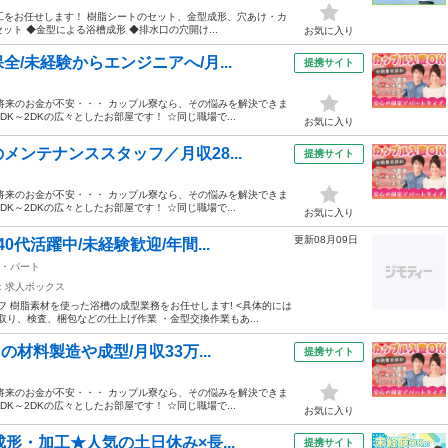
加工をお任せします！ 樹脂シートのセット、金型成形、穴あけ・カ
ット ◆金型による浴槽成形 ◆排水口の穴開け...
お気に入り
/未経験からエンジニアへ/月...
提携サイト
将来のお金が不安・・・ カップル寮なら、その悩みを解決できま
K～2DKの広々としたお部屋です！ ☆同じ職場で...
お気に入り
ンテナンススタッフ／月収28...
提携サイト
将来のお金が不安・・・ カップル寮なら、その悩みを解決できま
K～2DKの広々としたお部屋です！ ☆同じ職場で...
お気に入り
更新08月09日
0代活躍中/未経験歓迎/年間...
・パート
：求人ボックス
フ 樹脂素材を使った浴槽の成型業務をお任せします! <具体的には
取り、検査、梱包などの仕上げ作業 ・金型交換作業もあ...
材料製造や成型/月収33万...
提携サイト
将来のお金が不安・・・ カップル寮なら、その悩みを解決できま
K～2DKの広々としたお部屋です！ ☆同じ職場で...
お気に入り
形・加工★人気の土日休み×長...
提携サイト