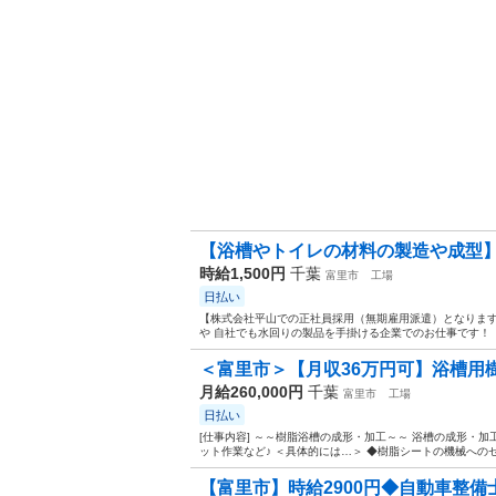
【浴槽やトイレの材料の製造や成型】月
時給1,500円
千葉
富里市
工場
日払い
【株式会社平山での正社員採用（無期雇用派遣）となります
や 自社でも水回りの製品を手掛ける企業でのお仕事です！ 【
＜富里市＞【月収36万円可】浴槽用樹
月給260,000円
千葉
富里市
工場
日払い
[仕事内容] ～～樹脂浴槽の成形・加工～～ 浴槽の成形・
ット作業など♪ ＜具体的には…＞ ◆樹脂シートの機械へのセ
【富里市】時給2900円◆自動車整備士