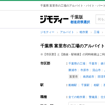
千葉県 富里市の工場のアルバイト・バイト・パー
千葉版
都道府県選択
ジモティー
アルバイト
軽作業
工場
千葉県 富里市の工場のアルバイ
※【市区郡】と【路線・駅検索】の同時検索はご利
市区郡
：
千葉県の工場
千葉市
銚
勝浦市
市原市
流山市
富里市
南房総市
匝瑳
駅
：
船橋駅
千葉駅
柏駅
職種
：
全ての軽作業
警備員
仕