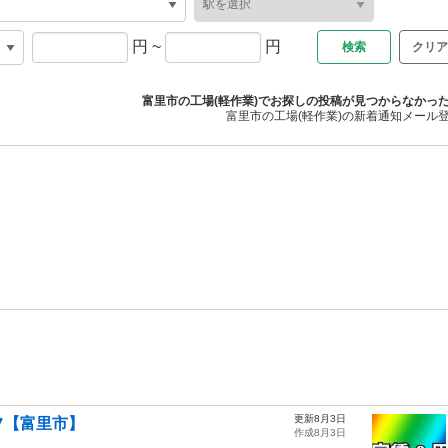
円
~
円
クリア
富里市の工場(軽作業)でお探しの投稿が見つからなかっ
富里市の工場(軽作業)の新着通知メール
更新8月3日
フ【富里市】
作成8月3日