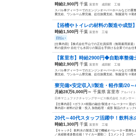
時給2,900円
千葉
富里市
成田駅
工場
スバル車ディーラーでのエンジンオーバーホールなどの重整
費支給、ワンルーム寮完備、赴任旅費支給、制服貸与 ※勤務
【浴槽やトイレの材料の製造や成型】月
時給1,500円
千葉
富里市
工場
日払い
[仕事内容] 【株式会社平山での正社員採用（無期雇用派遣
料の提供や 自社でも水回りの製品を手掛ける企業でのお仕事で
【富里市】時給2900円◆自動車整備士
時給2,900円
千葉
富里市
成田駅
工場
スバル車ディーラーでのエンジンオーバーホールなどの重整
費支給、ワンルーム寮完備、赴任旅費支給、制服貸与 ※勤務
寮完備×安定収入!/製造・軽作業/20～4
月給28万6,000円～
千葉県 富里市
アルバイト
日本マニュファクチャリングサービス株式会社
スポンサー
【仕事内容】<ガラス×樹脂の融合!製造オペレーター> 混ぜる
事内容> 材料の計量・投入 加熱処理・成形 製品のチェック&運
20代～40代スタッフ活躍中！飲料水
時給1,300円
千葉
富里市
工場
【キャッチ】 飲料水の製造工場で機械オペレーター業務を
／未経験者多数在籍！マイカー通勤〇 【コメント】 20代～