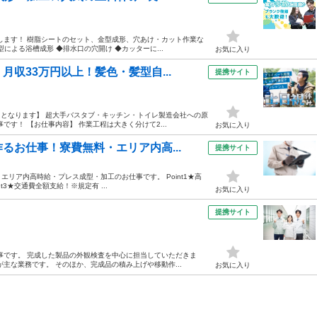
します！ 樹脂シートのセット、金型成形、穴あけ・カット作業な
による浴槽成形 ◆排水口の穴開け ◆カッターに...
お気に入り
収33万円以上！髪色・髪型自...
提携サイト
）となります】 超大手バスタブ・キッチン・トイレ製造会社への原
す！ 【お仕事内容】 作業工程は大きく分けて2...
お気に入り
るお仕事！寮費無料・エリア内高...
提携サイト
リア内高時給・プレス成型・加工のお仕事です。 Point1★高
nt3★交通費全額支給！※規定有 ...
お気に入り
提携サイト
事です。 完成した製品の外観検査を中心に担当していただきま
主な業務です。 そのほか、完成品の積み上げや移動作...
お気に入り