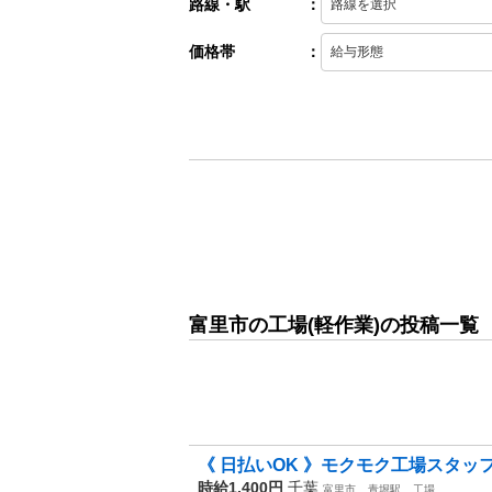
路線・駅
：
価格帯
：
富里市の工場(軽作業)の投稿一覧
《 日払いOK 》モクモク工場スタッ
時給1,400円
千葉
富里市
青堀駅
工場