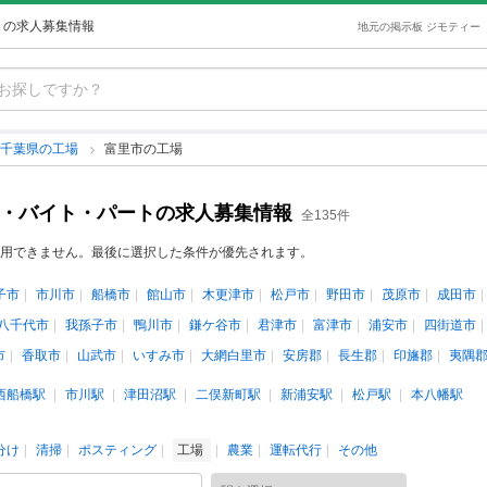
トの求人募集情報
地元の掲示板 ジモティー
千葉県の工場
富里市の工場
ト・バイト・パートの求人募集情報
全135件
用できません。最後に選択した条件が優先されます。
子市
市川市
船橋市
館山市
木更津市
松戸市
野田市
茂原市
成田市
八千代市
我孫子市
鴨川市
鎌ケ谷市
君津市
富津市
浦安市
四街道市
市
香取市
山武市
いすみ市
大網白里市
安房郡
長生郡
印旛郡
夷隅
西船橋駅
市川駅
津田沼駅
二俣新町駅
新浦安駅
松戸駅
本八幡駅
分け
清掃
ポスティング
工場
農業
運転代行
その他