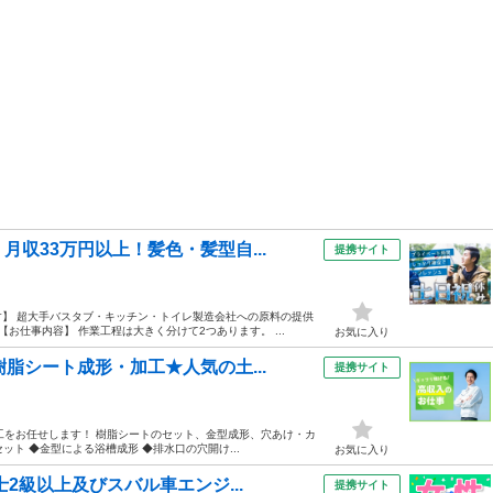
収33万円以上！髪色・髪型自...
提携サイト
】 超大手バスタブ・キッチン・トイレ製造会社への原料の提供
お仕事内容】 作業工程は大きく分けて2つあります。 ...
お気に入り
脂シート成形・加工★人気の土...
提携サイト
加工をお任せします！ 樹脂シートのセット、金型成形、穴あけ・カ
ット ◆金型による浴槽成形 ◆排水口の穴開け...
お気に入り
2級以上及びスバル車エンジ...
提携サイト