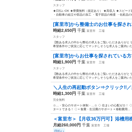
スタッフ
★日払いOK ★寮費無料（規定あり） ★高収入 ★スピード
・自動車の組立や部品の加工 ・電子部品の検査 ・化粧品の梱包
[富里市]から整備士のお仕事を探され
時給2,650円
千葉
富里市
工場
スタッフ
【数ある求人の中から弊社の求人をご覧いただきありがとうご
希望条件やご状況に応じてマッチしそうな求人をご案内いたしま
[富里市]からお仕事を探されている方に
時給1,900円
千葉
富里市
工場
スタッフ
【数ある求人の中から弊社の求人をご覧いただきありがとうご
希望条件やご状況に応じてマッチしそうな求人をご案内いたしま
＼人生の再起動ボタン⇒クリック!!／
時給1,300円
千葉
富里市
工場
完全無料
☆…・安心のサポート体制・…☆ ◇ 住まいの心配ゼロ！ ◇ •
タートできる！ ◇ • 食費・生活費のサポート • 移動費用...
＜富里市＞【月収36万円可】浴槽用樹
月給260,000円
千葉
富里市
工場
日払い