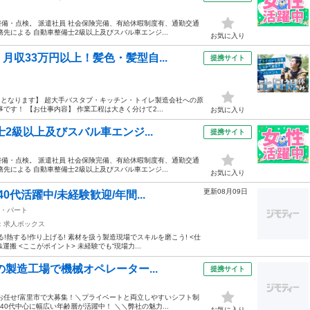
備・点検。 派遣社員 社会保険完備、有給休暇制度有、通勤交通
先による 自動車整備士2級以上及びスバル車エンジ...
お気に入り
収33万円以上！髪色・髪型自...
提携サイト
）となります】 超大手バスタブ・キッチン・トイレ製造会社への原
す！ 【お仕事内容】 作業工程は大きく分けて2...
お気に入り
2級以上及びスバル車エンジ...
提携サイト
備・点検。 派遣社員 社会保険完備、有給休暇制度有、通勤交通
先による 自動車整備士2級以上及びスバル車エンジ...
お気に入り
更新08月09日
0代活躍中/未経験歓迎/年間...
・パート
：求人ボックス
!熱する!作り上げる! 素材を扱う製造現場でスキルを磨こう! <仕
搬 <ここがポイント> 未経験でも“現場力...
の製造工場で機械オペレーター...
提携サイト
お任せ!富里市で大募集！＼プライベートと両立しやすいシフト制
40代中心に幅広い年齢層が活躍中！ ＼＼弊社の魅力...
お気に入り