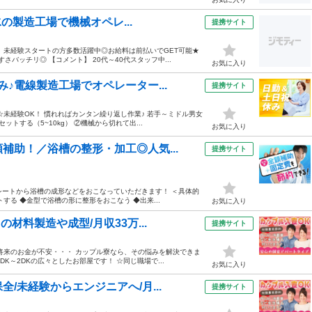
水の製造工場で機械オペレ...
提携サイト
」未経験スタートの方多数活躍中◎お給料は前払いでGET可能★
バッチリ◎ 【コメント】 20代～40代スタッフ中...
お気に入り
♪電線製造工場でオペレーター...
提携サイト
未経験OK！ 慣れればカンタン繰り返し作業♪ 若手～ミドル男女
トする（5~10kg） ②機械から切れて出...
お気に入り
補助！／浴槽の整形・加工◎人気...
提携サイト
シートから浴槽の成形などをおこなっていただきます！ ＜具体的
る ◆金型で浴槽の形に整形をおこなう ◆出来...
お気に入り
材料製造や成型/月収33万...
提携サイト
将来のお金が不安・・・ カップル寮なら、その悩みを解決できま
K～2DKの広々としたお部屋です！ ☆同じ職場で...
お気に入り
/未経験からエンジニアへ/月...
提携サイト