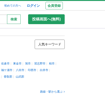
ログイン
会員登録
初めての方へ
投稿画面へ(無料)
検索
人気キーワード
佐倉市
東金市
旭市
習志野市
柏市
袖ケ浦市
八街市
印西市
白井市
郡
香取郡
山武郡
路線・駅から選ぶ