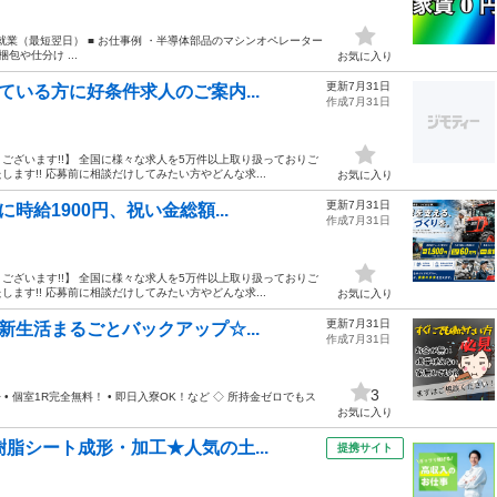
就業（最短翌日） ■ お仕事例 ・半導体部品のマシンオペレーター
や仕分け ...
お気に入り
更新7月31日
ている方に好条件求人のご案内...
作成7月31日
ざいます!!】 全国に様々な求人を5万件以上取り扱っておりご
す!! 応募前に相談だけしてみたい方やどんな求...
お気に入り
更新7月31日
時給1900円、祝い金総額...
作成7月31日
ざいます!!】 全国に様々な求人を5万件以上取り扱っておりご
す!! 応募前に相談だけしてみたい方やどんな求...
お気に入り
更新7月31日
新生活まるごとバックアップ☆...
作成7月31日
3
 個室1R完全無料！ • 即日入寮OK！など ◇ 所持金ゼロでもス
お気に入り
脂シート成形・加工★人気の土...
提携サイト