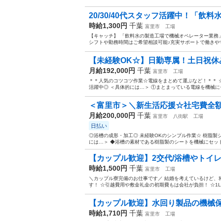
20/30/40代スタッフ活躍中！「飲料
時給1,300円
千葉
富里市
工場
【キャッチ】 「飲料水の製造工場で機械オペレーター業務
シフトや勤務時間はご希望相談可能♪充実サポートで働きやすさ
【未経験OK☆】日勤専属！土日祝休み
月給192,000円
千葉
富里市
工場
＊＊人気のコツコツ作業☆電線をまとめて運ぶなど！＊＊ ☆
活躍中◎ ＜具体的には…＞ ①まとまっている電線を機械にセッ
＜富里市＞＼新生活応援☆社宅費全額
月給200,000円
千葉
富里市
八街駅
工場
日払い
◎浴槽の成形・加工◎ 未経験OKのシンプル作業☆ 樹脂製
には…＞ ◆浴槽の素材である樹脂製のシートを機械にセットす
【カップル歓迎】2交代/浴槽やトイレの
時給1,500円
千葉
富里市
工場
＼カップル寮完備のお仕事です／ 結婚を考えているけど、
す！ ☆引越費用や敷金礼金の初期費もは会社が負担！ ☆1LD
【カップル歓迎】水回り製品の機械保全
時給1,710円
千葉
富里市
工場