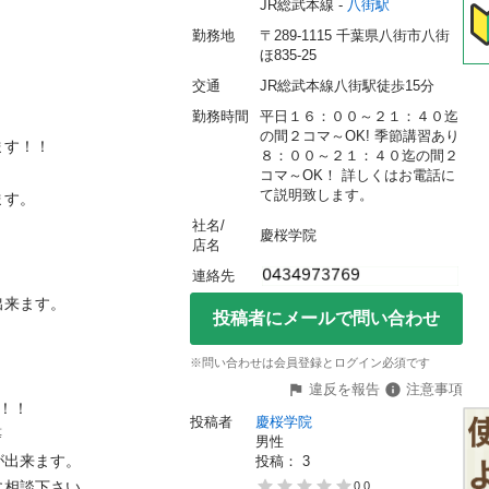
JR総武本線 - 
八街駅
勤務地
〒289-1115 千葉県八街市八街
ほ835-25
交通
JR総武本線八街駅徒歩15分
勤務時間
平日１６：００～２１：４０迄
の間２コマ～OK! 季節講習あり
！！

８：００～２１：４０迄の間２
コマ～OK！ 詳しくはお電話に
て説明致します。


社名/
慶桜学院
店名
連絡先
ます。

投稿者にメールで問い合わせ
※問い合わせは会員登録とログイン必須です
違反を報告
注意事項
！

投稿者
慶桜学院


男性
来ます。

投稿： 
3
談下さい。

0.0