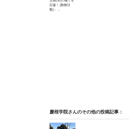
主婦(夫)の働くを
応援！ [勤務日
数]： ...
慶桜学院
さんのその他の投稿記事：