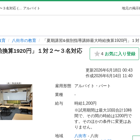
「夏期講習&個別指導講師最大時給換算1920円」１対２〜３名対応 (慶桜学院) 八街の教育の無料求人広告・アルバイト・バイト募集情報｜ジモティー
アルバイト
地元の掲示
教育
八街市の教育
「夏期講習&個別指導講師最大時給換算1920円」１
換算1920円」１対２〜３名対応
4
お気に入り登録
更新
2026年6月18日 00:43
作成
2026年6月14日 11:40
雇用形態
アルバイト・パート
業種
-
給与
時給1,200円
※試用期間は最大10回合計10時
間で、その間の時給は1200円で
す。そのほかの条件に変更はあ
りません。
地域
八街市
 - 八街