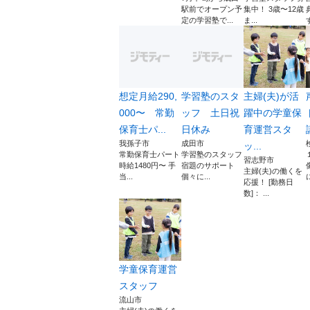
駅前でオープン予
集中！ 3歳〜12歳
定の学習塾で...
ま...
想定月給290,
学習塾のスタ
主婦(夫)が活
000〜 常勤
ッフ 土日祝
躍中の学童保
保育士パ...
日休み
育運営スタ
我孫子市
成田市
ッ...
常勤保育士パート
学習塾のスタッフ
習志野市
時給1480円〜 手
宿題のサポート
主婦(夫)の働くを
当...
個々に...
応援！ [勤務日
数]： ...
学童保育運営
スタッフ
流山市