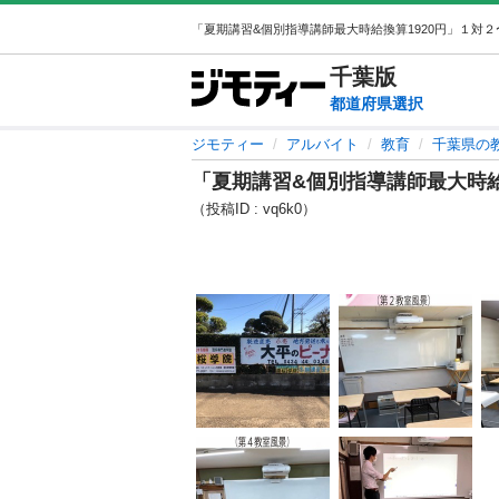
千葉
版
都道府県選択
ジモティー
アルバイト
教育
千葉県の
「夏期講習&個別指導講師最大時給
（投稿ID : vq6k0）