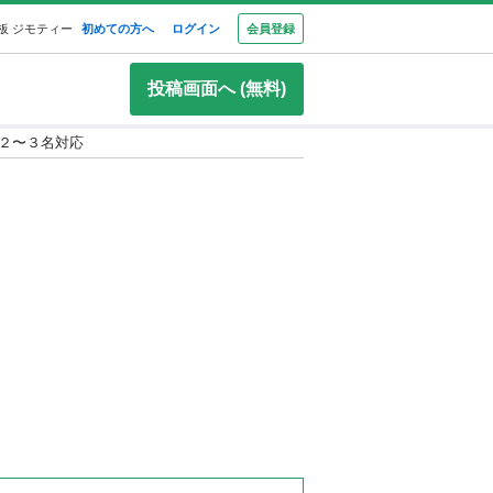
板 ジモティー
初めての方へ
ログイン
会員登録
投稿画面へ (無料)
対２〜３名対応