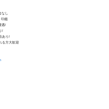
し

鑑

/



り/

方大歓迎

n