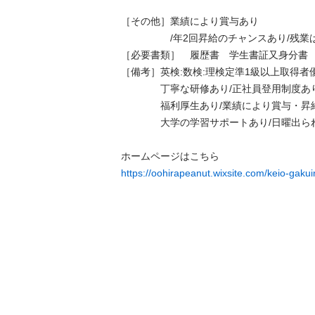
［その他］業績により賞与あり

　　　　　/年2回昇給のチャンスあり/残業はな
［必要書類］　履歴書　学生書証又身分書　印
［備考］英検:数検:理検定準1級以上取得者優遇
　　　　丁寧な研修あり/正社員登用制度あり/
　　　　福利厚生あり/業績により賞与・昇給あ
　　　　大学の学習サポートあり/日曜出られる
https://oohirapeanut.wixsite.com/keio-gakui