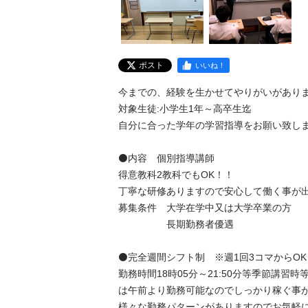
ポスト
いいね！
今までの、経験を生かせてやりがいがあります
対象生徒:小学生1年～高卒生迄

自分に合った学年の学習指導をお願い致します。
⚫️内容　個別指導講師

得意教科2教科でもOK！！

丁寧な研修ありますので安心して働く事が出来
募集条件　大学在学中又は大学卒業の方

　　　　　長期勤務者優遇

⚫️完全週間シフト制　※週1回3コマからOK！
勤務時間18時05分～21:50分等季節講習時等
は午前より勤務可能なのでしっかり稼ぐ事が出
様々な勤務パターンがありますのでお気軽に相