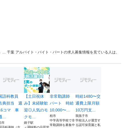
」... 千葉 アルバイト・バイト・パートの求人募集情報を見ている人は、
国語科教員
【土日祝休
非常勤講師
時給1480〜交
古典担当 週
み】未経験歓
パート 時給
通費上限月額
16コマ 車
迎◎人気のモ
10,000〜...
10万円支...
柏市
我孫子市
通...
クモ...
中学高等学校で非
学校法人が運営す
柏市
銚子駅
常勤講師を募集中
る認可保育園と私
国語科講師（古
＜調味料の品質管