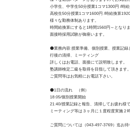
小学生、中学生50分授業1コマ1300円 /時給換算
高校生50分授業1コマ1600円 /時給換算1920円
様々な勤務体制あります。

時間給換算にすると1時間1560円～となりま
面接時採用試験が御座います。

⚫️業務内容:授業準備、個別授業、授業記録と
行後の清掃、ミーティング

詳しくはお電話、面接にて説明致します。

塾講師検定二級を取得を目指して頂きます。
ご質問等はお気軽にお電話下さい。

⚫️1日の流れ　（例）

18:05/個別授業開始

21:40/授業記録と報告、清掃してお疲れ様でし
ミーティング等は３ヶ月に１度程度実施２時間程
ご質問については（043-497-3769）迄お待