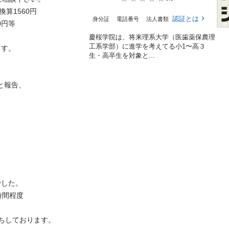
1560円

認証とは
身分証
電話番号
法人書類
等

慶桜学院は、将来理系大学（医歯薬保農理
工系学部）に進学を考えてる小1〜高３
す。

生・高卒生を対象と...
報告、



た。

度

ちしております。
