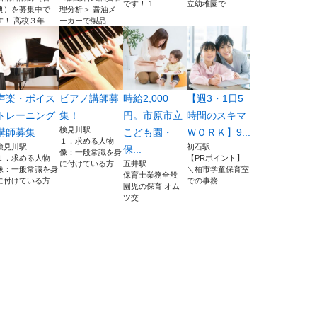
です！ 1...
立幼稚園で...
典）を募集中で
理分析＞ 醤油メ
す！ 高校３年...
ーカーで製品...
声楽・ボイス
ピアノ講師募
時給2,000
【週3・1日5
トレーニング
集！
円。市原市立
時間のスキマ
検見川駅
講師募集
こども園・
ＷＯＲＫ】9...
１．求める人物
検見川駅
初石駅
保...
像：一般常識を身
１．求める人物
【PRポイント】
に付けている方...
五井駅
像：一般常識を身
＼柏市学童保育室
保育士業務全般
に付けている方...
での事務...
園児の保育 オム
ツ交...