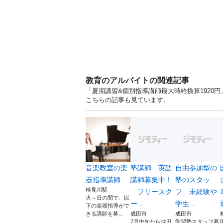
教育のアルバイトの関連記事
「夏期講習&個別指導講師最大時給換算1920円
こちらの記事も見ています。
音楽教室の楽
塾講師 英語
自由参加型の
器指導講師
講師募集中！
塾のスタッ
検見川駅
フリースク
フ 未経験や
火～日の間で、以
ー...
学生...
下の楽器指導がで
きる講師を募...
成田市
成田市
7月中旬から成田
学習塾スタッフ募