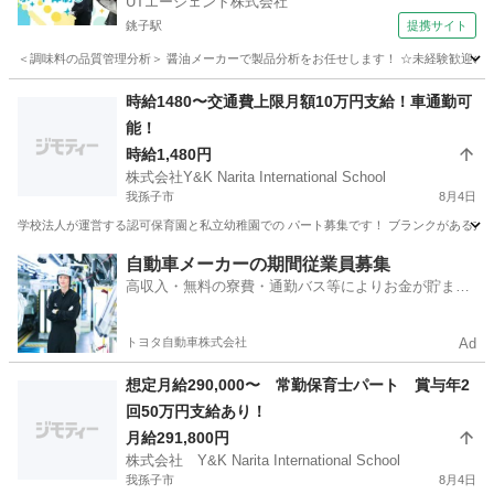
UTエージェント株式会社
銚子駅
提携サイト
＜調味料の品質管理分析＞ 醤油メーカーで製品分析をお任せします！ ☆未経験歓迎のお仕
千葉
銚子市
銚子駅
その他
時給1480〜交通費上限月額10万円支給！車通勤可
能！
時給1,480円
株式会社Y&K Narita International School
我孫子市
8月4日
学校法人が運営する認可保育園と私立幼稚園での パート募集です！ ブランクがある方、産
千葉
我孫子市
保育士
東京
豊島区
保育士
自動車メーカーの期間従業員募集
高収入・無料の寮費・通勤バス等によりお金が貯まり
やすい環境
トヨタ自動車株式会社
Ad
想定月給290,000〜 常勤保育士パート 賞与年2
回50万円支給あり！
月給291,800円
株式会社 Y&K Narita International School
我孫子市
8月4日