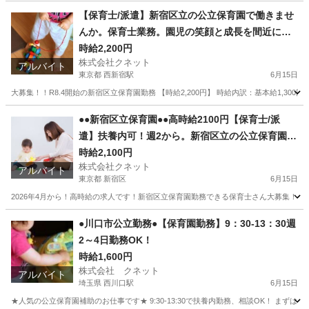
【保育士/派遣】新宿区立の公立保育園で働きませ
んか。保育士業務。園児の笑顔と成長を間近に感
じられるお仕事です。大募集キャンペーン手当支
時給2,200円
株式会社クネット
給
アルバイト
東京都 西新宿駅
6月15日
大募集！！R8.4開始の新宿区立保育園勤務 【時給2,200円】 時給内訳：基本給1,300
東京
新宿区
西新宿駅
教育
業務
●●新宿区立保育園●●高時給2100円【保育士/派
遣】扶養内可！週2から。新宿区立の公立保育園で
働きませんか。
時給2,100円
株式会社クネット
アルバイト
東京都 新宿区
6月15日
2026年4月から！高時給の求人です！新宿区立保育園勤務できる保育士さん大募集！！！ 応
東京
新宿区
保育士
時給
●川口市公立勤務●【保育園勤務】9：30-13：30週
2～4日勤務OK！
時給1,600円
株式会社 クネット
アルバイト
埼玉県 西川口駅
6月15日
★人気の公立保育園補助のお仕事です★ 9:30-13:30で扶養内勤務、相談OK！ まず