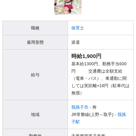
職種
保育士
雇用形態
派遣
時給1,900円
基本給1300円、勤務手当600
円 交通費は全額支給
給与
（電車・バス）、車通勤に関
しては実距離×18円（駐車代は
無償）
我孫子市
- 寿
地域
JR常磐線(上野～取手) -
我孫
子駅