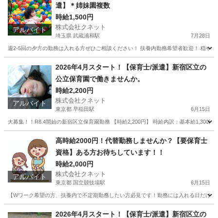
遣】＊姉妹園複数
時給1,500円
株式会社クネット
アルバイト
埼玉県 武蔵浦和駅
7月28日
週2-5回の夕方の勤務は入れる方ぜひご相談ください！ 扶養内勤務希望者歓迎！ 穏や
埼玉
さいたま市
武蔵浦和駅
保育士
2026年4月スタート！【保育士/派遣】新宿区立の
公立保育園で働きませんか。
時給2,200円
株式会社クネット
アルバイト
東京都 早稲田駅
6月15日
大募集！！R8.4開始の新宿区立保育園勤務 【時給2,200円】 時給内訳：基本給1,300
東京
新宿区
早稲田駅
保育士
業務
高時給2000円！代替勤務しませんか？【要保育士
資格】ある方お待ちしています！！
時給2,000円
株式会社クネット
アルバイト
東京都 国立競技場駅
6月15日
【Wワーク希望の方、扶養内で不定期勤務したい方必見です！勤務には入れる日だけの出勤
東京
新宿区
国立競技場駅
保育士
時給
2026年4月スタート！【保育士/派遣】新宿区立の