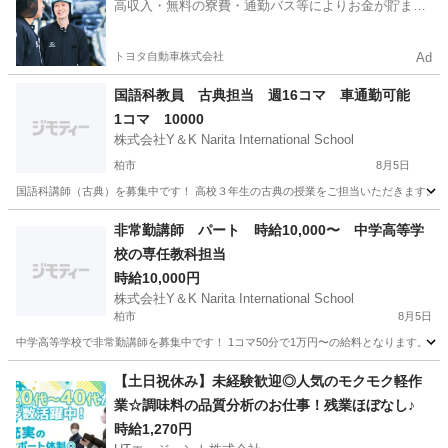
高収入・無料の寮費・通勤バス等によりお金が貯まり
やすい環境
トヨタ自動車株式会社
Ad
国語科教員 古典担当 週16コマ 車通勤可能
1コマ 10000
株式会社Y＆K Narita International School
柏市
8月5日
国語科講師（古典）を募集中です！ 高校３年生の古典の授業をご担当いただきます。 時
千葉
柏市
その他
健保
非常勤講師 パート 時給10,000〜 中学高等学
校の専任教科担当
時給10,000円
株式会社Y＆K Narita International School
柏市
8月5日
中学高等学校で非常勤講師を募集中です！ 1コマ50分で1万円〜の給料となります。 教科
千葉
柏市
その他
時給
【土日祝休み】未経験歓迎◎人気のモクモク軽作
業☆調味料の品質分析のお仕事！残業ほぼなし♪
時給1,270円