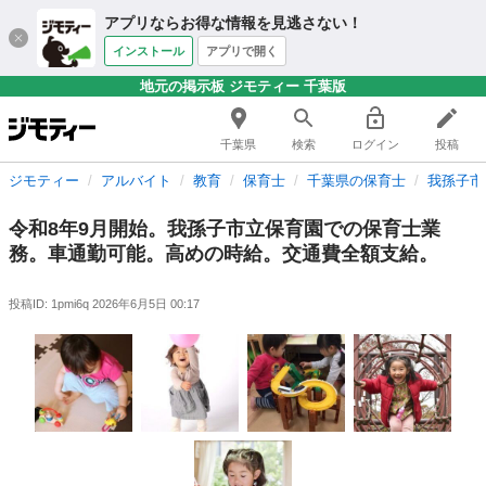
アプリならお得な情報を見逃さない！
インストール
アプリで開く
地元の掲示板 ジモティー 千葉版
千葉県
検索
ログイン
投稿
ジモティー
アルバイト
教育
保育士
千葉県の保育士
我孫子市
令和8年9月開始。我孫子市立保育園での保育士業
務。車通勤可能。高めの時給。交通費全額支給。
投稿ID: 1pmi6q
2026年6月5日 00:17