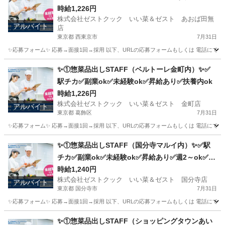
ok✅扶養内ok
時給1,226円
株式会社ゼストクック いい菜＆ゼスト あおば田無
アルバイト
店
東京都 西東京市
7月31日
✨応募フォーム✨ 応募→面接1回→採用 以下、URLの応募フォームもしくは 電話にて「求人応募希望」の旨
東京
西東京市
キッチン
スタッフ
✨①惣菜品出しSTAFF（ベルトーレ金町内）✨✅
駅チカ✅副業ok✅未経験ok✅昇給あり✅扶養内ok
時給1,226円
株式会社ゼストクック いい菜＆ゼスト 金町店
アルバイト
東京都 葛飾区
7月31日
✨応募フォーム✨ 応募→面接1回→採用 以下、URLの応募フォームもしくは 電話にて「求人応募希望」の旨、
東京
葛飾区
キッチン
スタッフ
✨①惣菜品出しSTAFF（国分寺マルイ内）✨✅駅
チカ✅副業ok✅未経験ok✅昇給あり✅週2～ok✅扶
養内ok
時給1,240円
株式会社ゼストクック いい菜＆ゼスト 国分寺店
アルバイト
東京都 国分寺市
7月31日
✨応募フォーム✨ 応募→面接1回→採用 以下、URLの応募フォームもしくは 電話にて「求人応募希望」の旨
東京
国分寺市
キッチン
スタッフ
✨①惣菜品出しSTAFF（ショッピングタウンあい