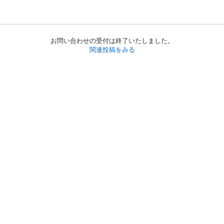
お問い合わせの受付は終了いたしました。
関連投稿をみる
初めての方へ
利用規約
プライバシーポリシー
プライバシー・ステートメント
健全化に資する運用方針
お問い合わせ
運営会社
サイトマップ
ご利用ガイド
フリーワードで探す
PC版で表示
都道府県選択
特定商取引法の表示
利用者情報の外部送信について