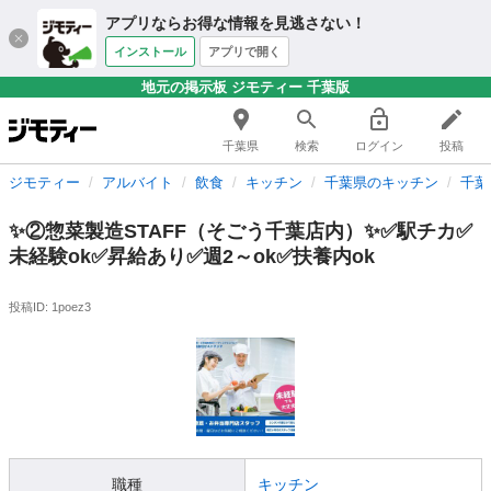
アプリならお得な情報を見逃さない！
インストール
アプリで開く
地元の掲示板 ジモティー 千葉版
千葉県
検索
ログイン
投稿
ジモティー
アルバイト
飲食
キッチン
千葉県のキッチン
千葉
✨②惣菜製造STAFF（そごう千葉店内）✨✅駅チカ✅
未経験ok✅昇給あり✅週2～ok✅扶養内ok
投稿ID: 1poez3
職種
キッチン