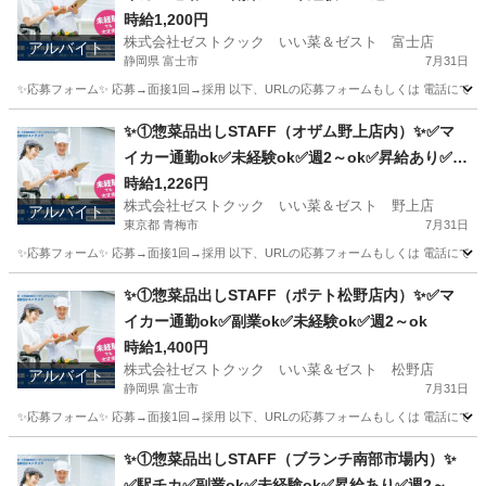
給あり✅扶養内ok
時給1,200円
株式会社ゼストクック いい菜＆ゼスト 富士店
アルバイト
静岡県 富士市
7月31日
✨応募フォーム✨ 応募→面接1回→採用 以下、URLの応募フォームもしくは 電話にて「求人応募希望」の旨、
静岡
富士市
キッチン
スタッフ
✨①惣菜品出しSTAFF（オザム野上店内）✨✅マ
イカー通勤ok✅未経験ok✅週2～ok✅昇給あり✅扶
養内ok
時給1,226円
株式会社ゼストクック いい菜＆ゼスト 野上店
アルバイト
東京都 青梅市
7月31日
✨応募フォーム✨ 応募→面接1回→採用 以下、URLの応募フォームもしくは 電話にて「求人応募希望」の旨、
東京
青梅市
キッチン
スタッフ
✨①惣菜品出しSTAFF（ポテト松野店内）✨✅マ
イカー通勤ok✅副業ok✅未経験ok✅週2～ok
時給1,400円
株式会社ゼストクック いい菜＆ゼスト 松野店
アルバイト
静岡県 富士市
7月31日
✨応募フォーム✨ 応募→面接1回→採用 以下、URLの応募フォームもしくは 電話にて「求人応募希望」の旨
静岡
富士市
キッチン
ポテト
✨①惣菜品出しSTAFF（ブランチ南部市場内）✨
✅駅チカ✅副業ok✅未経験ok✅昇給あり✅週2～ok