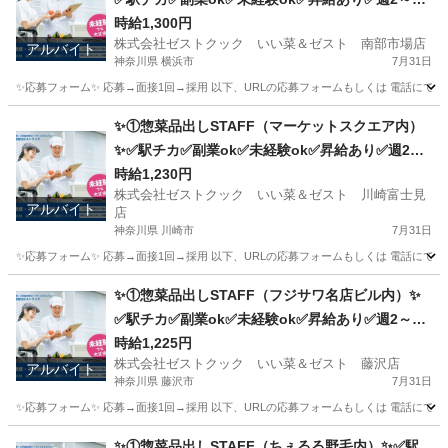
✅扶養内ok
時給1,300円
株式会社ゼストクック いい菜＆ゼスト 南部市場店
アルバイト
神奈川県 横浜市
7月31日
✨応募フォーム✨ 応募→面接1回→採用 以下、URLの応募フォームもしくは 電話にて「求人応募希望」の旨
神奈川
横浜市
キッチン
スタッフ
✨①惣菜品出しSTAFF（マーケットスクエア内）
✨✅駅チカ✅副業ok✅未経験ok✅昇給あり✅週2～
ok✅扶養内ok
時給1,230円
株式会社ゼストクック いい菜＆ゼスト 川崎富士見
アルバイト
店
神奈川県 川崎市
7月31日
✨応募フォーム✨ 応募→面接1回→採用 以下、URLの応募フォームもしくは 電話にて「求人応募希望」の旨
神奈川
川崎市
キッチン
スタッフ
✨①惣菜品出しSTAFF（フジサワ名店ビル内）✨
✅駅チカ✅副業ok✅未経験ok✅昇給あり✅週2～ok
✅扶養内ok
時給1,225円
株式会社ゼストクック いい菜＆ゼスト 藤沢店
アルバイト
神奈川県 藤沢市
7月31日
✨応募フォーム✨ 応募→面接1回→採用 以下、URLの応募フォームもしくは 電話にて「求人応募希望」の旨、
神奈川
藤沢市
キッチン
スタッフ
✨①惣菜品出しSTAFF（ちぇるる野毛内）✨✅駅