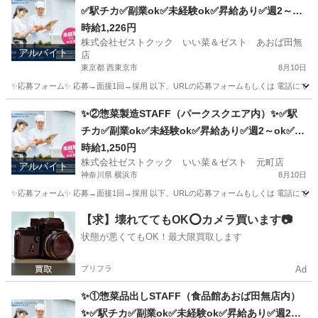
✅駅チカ✅副業ok✅未経験ok✅昇給あり✅週2～ok
✅扶養内ok
時給1,226円
株式会社ゼストクック いい菜＆ゼスト あおば田無
アルバイト
店
東京都 西東京市
8月10日
✨応募フォーム✨ 応募→面接1回→採用 以下、URLの応募フォームもしくは 電話にて「求人応募希望」の旨
東京
西東京市
キッチン
スタッフ
✨②惣菜製造STAFF（パークスクエア内）✨✅駅
チカ✅副業ok✅未経験ok✅昇給あり✅週2～ok✅扶
養内ok
時給1,250円
株式会社ゼストクック いい菜＆ゼスト 元町店
アルバイト
神奈川県 横浜市
8月10日
✨応募フォーム✨ 応募→面接1回→採用 以下、URLの応募フォームもしくは 電話にて「求人応募希望」の旨
神奈川
横浜市
キッチン
スタッフ
【求】壊れててもOK⭕️カメラ買います📷
状態が悪くてもOK！最大限買取します
プリフラ
Ad
✨①惣菜品出しSTAFF（食品館あおば田無店内）
✨✅駅チカ✅副業ok✅未経験ok✅昇給あり✅週2～