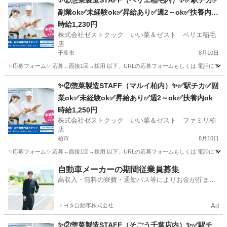
✨②惣菜製造STAFF（ペリエ稲毛内）✨✅駅チカ✅
副業ok✅未経験ok✅昇給あり✅週2～ok✅扶養内o
k
時給1,230円
株式会社ゼストクック いい菜＆ゼスト ペリエ稲毛
店
千葉市
8月10日
✨応募フォーム✨ 応募→面接1回→採用 以下、URLの応募フォームもしくは 電話にて「求人応募希望」の旨
千葉
千葉市
キッチン
スタッフ
✨②惣菜製造STAFF（マルイ柏内）✨✅駅チカ✅副
業ok✅未経験ok✅昇給あり✅週2～ok✅扶養内ok
時給1,250円
株式会社ゼストクック いい菜＆ゼスト ファミリ柏
店
柏市
8月10日
✨応募フォーム✨ 応募→面接1回→採用 以下、URLの応募フォームもしくは 電話にて「求人応募希望」の旨、
千葉
柏市
キッチン
スタッフ
自動車メーカーの期間従業員募集
高収入・無料の寮費・通勤バス等によりお金が貯まり
やすい環境
トヨタ自動車株式会社
Ad
✨②惣菜製造STAFF（そごう千葉店内）✨✅駅チ