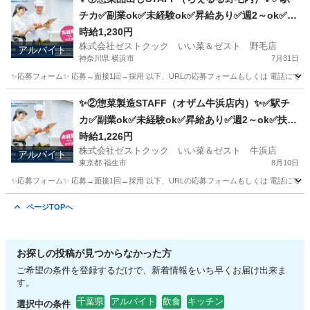
チカ✅副業ok✅未経験ok✅昇給あり✅週2～ok✅扶
養内ok
時給1,230円
株式会社ゼストクック いい菜＆ゼスト 野毛店
アルバイト
神奈川県 横浜市
7月31日
✨応募フォーム✨ 応募→面接1回→採用 以下、URLの応募フォームもしくは 電話にて「求人応募希望」の旨、
神奈川
横浜市
キッチン
野毛
✨②惣菜製造STAFF（オザム牛浜店内）✨✅駅チ
カ✅副業ok✅未経験ok✅昇給あり✅週2～ok✅扶養
内ok
時給1,226円
株式会社ゼストクック いい菜＆ゼスト 牛浜店
アルバイト
東京都 福生市
8月10日
✨応募フォーム✨ 応募→面接1回→採用 以下、URLの応募フォームもしくは 電話にて「求人応募希望」の旨、
東京
福生市
キッチン
スタッフ
ページTOPへ
お探しの投稿が見つからなかった方
ご希望の条件を登録するだけで、新着情報をいち早くお届け出来ま
す。
千葉県
アルバイト
飲食
キッチン
選択中の条件