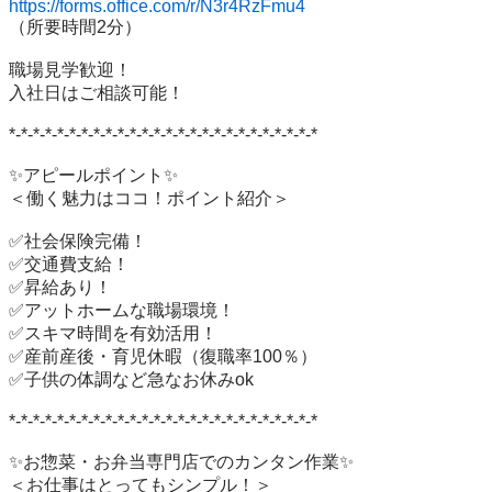
https://forms.office.com/r/N3r4RzFmu4
（所要時間2分）

職場見学歓迎！

入社日はご相談可能！

*-*-*-*-*-*-*-*-*-*-*-*-*-*-*-*-*-*-*-*-*-*-*-*-*-*

✨アピールポイント✨

＜働く魅力はココ！ポイント紹介＞

✅社会保険完備！

✅交通費支給！

✅昇給あり！

✅アットホームな職場環境！

✅スキマ時間を有効活用！

✅産前産後・育児休暇（復職率100％）

✅子供の体調など急なお休みok

*-*-*-*-*-*-*-*-*-*-*-*-*-*-*-*-*-*-*-*-*-*-*-*-*-*

✨お惣菜・お弁当専門店でのカンタン作業✨

＜お仕事はとってもシンプル！＞
