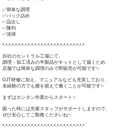
✅簡単な調理

✅パック詰め

✅品出し

✅陳列

✅清掃

*-*-*-*-*-*-*-*-*-*-*-*-*-*-*-*-*-*-*-*-*-*-*-*-*-*

自社のセントラル工場にて、

調理・加工済みの半製品がキットとして届くため、

店舗では簡単な調理のみで即販売が可能です✨

OJT研修に加え、マニュアルなども充実しており、

未経験の方でも腰を据えて働くことが可能です✨

まずはカンタン作業からスタート✨

困った時には先輩スタッフがサポートしますので、

ぜひ安心してご勤務くださいね✨

*-*-*-*-*-*-*-*-*-*-*-*-*-*-*-*-*-*-*-*-*-*-*-*-*-*
