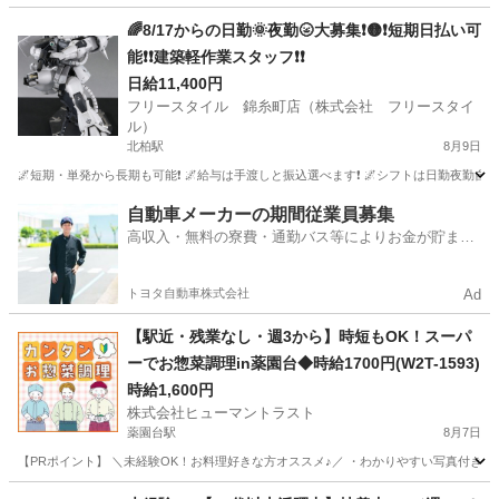
千葉
市川市
その他
🌈8/17からの日勤🌞夜勤🌝大募集❗🟡❗短期日払い可
能❗❗建築軽作業スタッフ❗❗
日給11,400円
フリースタイル 錦糸町店（株式会社 フリースタイ
ル）
北柏駅
8月9日
🌌短期・単発から長期も可能❗ 🌌給与は手渡しと振込選べます❗ 🌌シフトは日勤夜勤自由な
千葉
柏市
北柏駅
飲食
スタッフ
自動車メーカーの期間従業員募集
高収入・無料の寮費・通勤バス等によりお金が貯まり
やすい環境
トヨタ自動車株式会社
Ad
【駅近・残業なし・週3から】時短もOK！スーパ
ーでお惣菜調理in薬園台◆時給1700円(W2T-1593)
時給1,600円
株式会社ヒューマントラスト
薬園台駅
8月7日
【PRポイント】 ＼未経験OK！お料理好きな方オススメ♪／ ・わかりやすい写真付きレ
千葉
船橋市
薬園台駅
キッチン
ヒューマントラスト