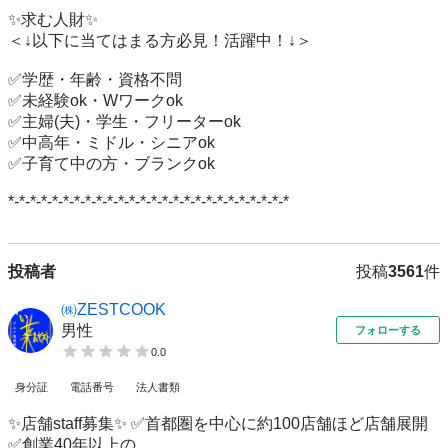
✨求む人財✨

＜↓以下に当てはまる方必見！活躍中！↓＞

✅学歴・年齢・資格不問

✅未経験ok・Wワークok

✅主婦(夫)・学生・フリーターok

✅中高年・ミドル・シニアok

✅子育て中の方・ブランクok

*-*-*-*-*-*-*-*-*-*-*-*-*-*-*-*-*-*-*-*-*-*-*-*-*-*
投稿者
投稿
3561
件
㈱ZESTCOOK
男性
フォローする
0.0
身分証
電話番号
法人書類
✨店舗staff募集✨ ✅首都圏を中心に約100店舗ほど店舗展開
✅創業40年以上の...