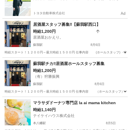
やすい環境
トヨタ自動車株式会社
Ad
居酒屋スタッフ募集‼️【蘇我駅西口】
時給1,200円
居酒屋おかえり。
蘇我駅
8月6日
時給スタート！１２００円～最大時給１５００円 仕事内容 (ホールスタッフ) ・接客・洗い物・ド
千葉
千葉市
蘇我駅
居酒屋
スタッフ
蘇我駅チカ‼️居酒屋ホールスタッフ募集
時給1,200円
（有）狩勝振興
蘇我駅
8月6日
時給スタート！１２００円～最大時給１５００円 仕事内容 （ホールスタッフ） ・接客・洗
千葉
千葉市
蘇我駅
居酒屋
スタッフ
マラサダドーナツ専門店 la ai mama kitchen
時給1,140円
テイケイハウス株式会社
本八幡駅
8月5日