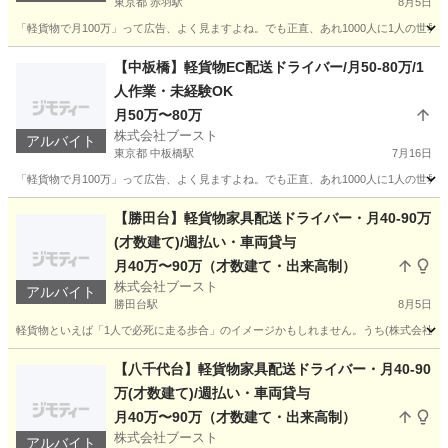
東京都 赤羽駅
8月5日
「軽貨物で月100万」って広告、よく見ますよね。でも正直、あれ1000人に1人の世界で
東京
北区
赤羽駅
ドライバー
80万
【中板橋】軽貨物EC配送ドライバー/月50-80万/1
人作業・未経験OK
月50万〜80万
株式会社ブースト
アルバイト
東京都 中板橋駅
7月16日
「軽貨物で月100万」って広告、よく見ますよね。でも正直、あれ1000人に1人の世界で
東京
板橋区
中板橋駅
ドライバー
80万
【勝田台】軽貨物家具配送ドライバー・月40-90万
(才数建て)/週払い・車両貸与
月40万〜90万（才数建て・出来高制）
株式会社ブースト
アルバイト
勝田台駅
8月5日
軽貨物といえば「1人で必死に走る歩合」のイメージかもしれません。うち(株式会社ブース
千葉
八千代市
勝田台駅
ドライバー
貨物
【八千代台】軽貨物家具配送ドライバー・月40-90
万(才数建て)/週払い・車両貸与
月40万〜90万（才数建て・出来高制）
株式会社ブースト
アルバイト