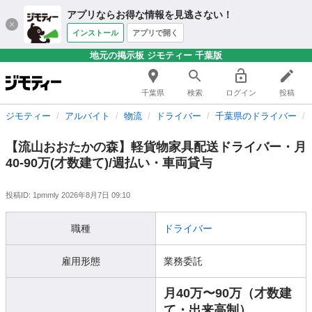
アプリならお得な情報を見逃さない！
インストール
アプリで開く
地元の掲示板 ジモティー 千葉版
千葉県
検索
ログイン
投稿
ジモティー
アルバイト
物流
ドライバー
千葉県のドライバー
【流山おおたかの森】軽貨物家具配送ドライバー・月
40-90万(才数建て)/週払い・車両貸与
投稿ID: 1pmmly
2026年8月7日 09:10
職種
ドライバー
雇用形態
業務委託
月40万〜90万（才数建
て・出来高制）