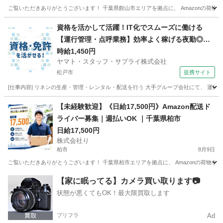
ご覧いただきありがとうございます！ 千葉県館山市エリアを拠点に、 Amazonの荷物を
千葉
館山市
物流
Amazon
資格を活かして活躍！IT化でスムーズに働ける
【運行管理・点呼業務】効率よく稼げる夜勤◎空
調完備で快適
時給1,450円
ヤマト・スタッフ・サプライ株式会社
松戸市
提携サイト
[仕事内容] リネンの生産・管理・レンタル・配送を行う 大手グループ会社にて、 運行
千葉
松戸市
ドライバー
【未経験歓迎】《日給17,500円》Amazon配送ド
ライバー募集｜週払いOK ｜千葉県柏市
日給17,500円
株式会社り
柏市
8月9日
ご覧いただきありがとうございます！ 千葉県柏市エリアを拠点に、 Amazonの荷物を個
千葉
柏市
物流
Amazon
【家に眠ってる】カメラ買い取ります📷
状態が悪くてもOK！最大限買取します
プリフラ
Ad