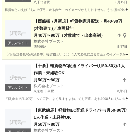
八千代台駅
6月15日
軽貨物といえば「1人で必死に走る歩合」のイメージかもしれません。うち(株式会社ブース
千葉
八千代市
八千代台駅
ドライバー
貨物
【西船橋 7月新規】軽貨物家具配送・月40-90万
(才数建て)／車両貸与
月40万〜90万（才数建て・出来高制）
株式会社ブースト
アルバイト
西船橋駅
8月7日
【7月新規募集/応募急募中】軽貨物といえば「1人で必死に走る歩合」のイメージかもしれ
千葉
船橋市
西船橋駅
ドライバー
貨物
【十条】軽貨物EC配送ドライバー/月50-80万/1人
作業・未経験OK
月50万〜80万
株式会社ブースト
アルバイト
東京都 十条駅
8月5日
「軽貨物で月100万」って広告、よく見ますよね。でも正直、あれ1000人に1人の世界で
東京
北区
十条駅
ドライバー
80万
【東武練馬】軽貨物EC配送ドライバー/月50-80万/
1人作業・未経験OK
月50万〜80万
株式会社ブースト