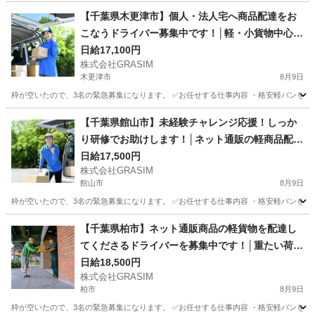
【千葉県木更津市】個人・法人宅へ商品配達をお
こなうドライバー募集中です！│軽・小貨物中心で
重量物ほとんどなし！
日給17,100円
株式会社GRASIM
木更津市
8月9日
枠が空いたので、3名の緊急募集になります。 ✅お任せする仕事内容 ・格安軽バンを使
千葉
木更津市
ドライバー
荷物
【千葉県館山市】未経験チャレンジ応援！しっか
り研修でお助けします！│ネット通販の軽商品配達
ドライバー募集中！
日給17,500円
株式会社GRASIM
館山市
8月9日
枠が空いたので、3名の緊急募集になります。 ✅お任せする仕事内容 ・格安軽バンを使
千葉
館山市
ドライバー
荷物
【千葉県柏市】ネット通販商品の軽貨物を配達し
てくださるドライバーを募集中です！│重たい荷物
ほぼなし！初心者スタートもOK！
日給18,500円
株式会社GRASIM
柏市
8月9日
枠が空いたので、3名の緊急募集になります。 ✅お任せする仕事内容 ・格安軽バンを使