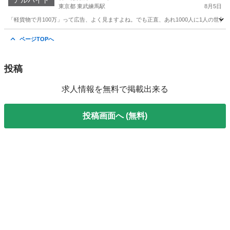
アルバイト
東京都 東武練馬駅
8月5日
「軽貨物で月100万」って広告、よく見ますよね。でも正直、あれ1000人に1人の世界で
東京
板橋区
東武練馬駅
ドライバー
80万
ページTOPへ
投稿
求人情報を無料で掲載出来る
投稿画面へ (無料)