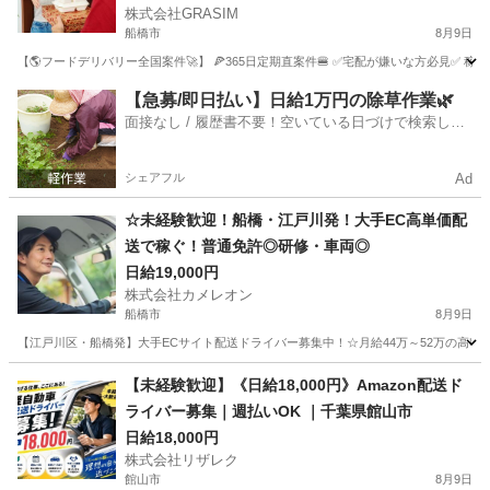
株式会社GRASIM
船橋市
8月9日
【🌎フードデリバリー全国案件🚀】 🍕365日定期直案件🍔 ✅宅配が嫌いな方必見✅ 稼働
千葉
船橋市
ドライバー
1件
【急募/即日払い】日給1万円の除草作業🌿
面接なし / 履歴書不要！空いている日づけで検索して
即日はたらける✨
シェアフル
Ad
☆未経験歓迎！船橋・江戸川発！大手EC高単価配
送で稼ぐ！普通免許◎研修・車両◎
日給19,000円
株式会社カメレオン
船橋市
8月9日
【江戸川区・船橋発】大手ECサイト配送ドライバー募集中！☆月給44万～52万の高収
千葉
船橋市
ドライバー
積み込み
【未経験歓迎】《日給18,000円》Amazon配送ド
ライバー募集｜週払いOK ｜千葉県館山市
日給18,000円
株式会社リザレク
館山市
8月9日