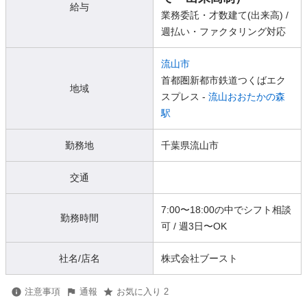
給与
業務委託・才数建て(出来高) /
週払い・ファクタリング対応
流山市
首都圏新都市鉄道つくばエク
地域
スプレス -
流山おおたかの森
駅
勤務地
千葉県流山市
交通
7:00〜18:00の中でシフト相談
勤務時間
可 / 週3日〜OK
社名/店名
株式会社ブースト
注意事項
通報
お気に入り 2