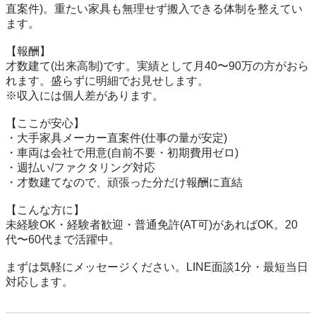
直案件)。重たい家具も無理せず搬入できる体制を整えてい
ます。

【報酬】

才数建て(出来高制)です。実績として月40〜90万の方がおら
れます。盛らずに明細でお見せします。

※収入には個人差があります。

【ここが安心】

・大手家具メーカー直案件(仕事の量が安定)

・車両は会社で用意(自前不要・初期費用ゼロ)

・週払い/ファクタリング対応

・才数建てなので、頑張った分だけ報酬に直結

【こんな方に】

未経験OK・経験者歓迎・普通免許(AT可)があればOK。20
代〜60代まで活躍中。

まずは気軽にメッセージください。LINE面談1分・最短当日
対応します。