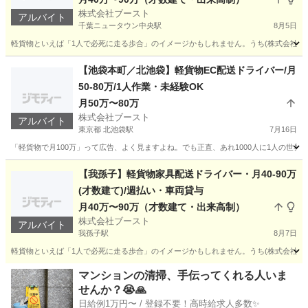
株式会社ブースト
アルバイト
千葉ニュータウン中央駅
8月5日
軽貨物といえば「1人で必死に走る歩合」のイメージかもしれません。うち(株式会社ブー
千葉
印西市
千葉ニュータウン中央駅
ドライバー
貨物
【池袋本町／北池袋】軽貨物EC配送ドライバー/月
50-80万/1人作業・未経験OK
月50万〜80万
株式会社ブースト
アルバイト
東京都 北池袋駅
7月16日
「軽貨物で月100万」って広告、よく見ますよね。でも正直、あれ1000人に1人の世界で
東京
豊島区
北池袋駅
ドライバー
80万
【我孫子】軽貨物家具配送ドライバー・月40-90万
(才数建て)/週払い・車両貸与
月40万〜90万（才数建て・出来高制）
株式会社ブースト
アルバイト
我孫子駅
8月7日
軽貨物といえば「1人で必死に走る歩合」のイメージかもしれません。うち(株式会社ブース
千葉
我孫子市
我孫子駅
ドライバー
貨物
マンションの清掃、手伝ってくれる人いま
せんか？😭🙏
日給例1万円〜 / 登録不要！高時給求人多数✨