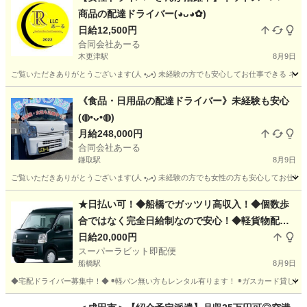
商品の配達ドライバー(⁠◕⁠ᴗ⁠◕⁠✿⁠)
日給12,500円
合同会社あーる
木更津駅
8月9日
ご覧いただきありがとうございます(⁠人⁠ ⁠•͈⁠ᴗ⁠•͈⁠) 未経験の方でも安心してお仕事で
千葉
木更津市
木更津駅
ドライバー
業務委託契約
《食品・日用品の配達ドライバー》未経験も安心
(⁠◍⁠•⁠ᴗ⁠•⁠◍⁠)
月給248,000円
合同会社あーる
鎌取駅
8月9日
ご覧いただきありがとうございます(⁠人⁠ ⁠•͈⁠ᴗ⁠•͈⁠) 未経験の方でも女性の方も安心し
千葉
千葉市
鎌取駅
ドライバー
業務委託契約
★日払い可！◆船橋でガッツリ高収入！◆個数歩
合ではなく完全日給制なので安心！◆軽貨物配
送！◆￥20,000以上◆宅配ドライバー大募集！◆
日給20,000円
スーパーラビット即配便
前払い、車両貸出、何でもご相談下さい！◆
船橋駅
8月9日
◆宅配ドライバー募集中！◆ ◉軽バン無い方もレンタル有ります！ ◉ガスカード貸し出しOK
千葉
船橋市
船橋駅
配送
期間限定