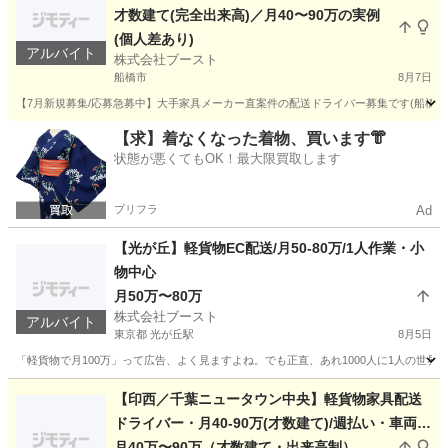
才数建て(完全出来高)／月40〜90万の実例
(個人差あり)
アルバイト
株式会社ブースト
船橋市
8月7日
【7月新規募集/応募急募中】大手家具メーカー直案件の配送ドライバー募集です(船橋市
千葉
船橋市
ドライバー
貨物
【求】着なくなった着物、買います👘
状態が悪くてもOK！最大限買取します
プリフラ
Ad
【光が丘】軽貨物EC配送/月50-80万/1人作業・小
物中心
月50万〜80万
株式会社ブースト
アルバイト
東京都 光が丘駅
8月5日
「軽貨物で月100万」って広告、よく見ますよね。でも正直、あれ1000人に1人の世界で
東京
練馬区
光が丘駅
ドライバー
80万
【印西／千葉ニュータウン中央】軽貨物家具配送
ドライバー・月40-90万(才数建て)/週払い・車両貸
与
月40万〜90万（才数建て・出来高制）