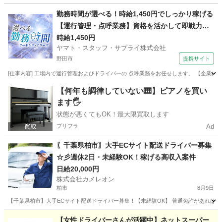
千葉
柏市
ドライバー
荷物
勤務時間が選べる！時給1,450円でしっかり稼げる
【運行管理・点呼業務】資格を活かして即戦力に
なれる
時給1,450円
ヤマト・スタッフ・サプライ株式会社
野田市
提携サイト
[仕事内容] 工場内で運行管理およびドライバーの 点呼業務をお任せします。 【企業につ
千葉
野田市
ドライバー
【何年も調律していない🎹】ピアノを買い
ます🖐️
状態が悪くてもOK！最大限買取します
プリフラ
Ad
〖千葉県柏市〗大手ECサイト配送ドライバー募集
☆彡週休2日・未経験OK！稼げる高収入案件
日給20,000円
株式会社カメレオン
柏市
8月9日
【千葉県柏市】大手ECサイト配送ドライバー募集！【未経験OK】 普通免許があれば、
千葉
柏市
ドライバー
積み込み
【女性ドライバーさんが活躍中】ネットスーパー