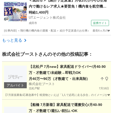
＜成田市＞【紹介予定派遣】月収25万円可◎空港
内で働けるレア求人★要普免！機内食を航空機へ
搬入するお仕事！【履歴書不要☆オンライン面接
時給1,400円
UTエージェント株式会社
OK】【入社キャンペーン実施中！】
成田市
提携サイト
[仕事内容] ＜飛行機の機内食の運搬・配送＞ 紹介予定派遣のお仕事♪ 最長6ヵ月の
千葉
成田市
ドライバー
もっと見る
株式会社ブースト
さんのその他の投稿記事：
【北松戸 7月new】家具配送ドライバー/月40-90
万・才数建て/未経験→即戦力OK
月40万〜90万（才数建て・出来高制）
株式会社ブースト
アルバイト
北松戸駅
7月16日
【7月新規募集/応募急募中】軽貨物といえば「1人で必死に走る歩合」のイメージかもしれ
千葉
松戸市
北松戸駅
ドライバー
出来高制
【船橋 7月新着】家具配送で運搬安心/月40-90
万・才数建て/週払い前払いOK