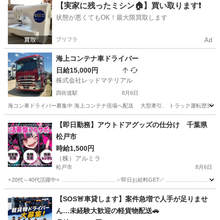
千葉
野田市
ドライバー
【実家に残ったミシン🏠】買い取ります❗️
状態が悪くてもOK！最大限買取します
プリフラ
Ad
海上コンテナ車ドライバー
日給15,000円
株式会社レッドマテリアル
四街道駅
8月6日
海コン車ドライバー募集中 海上コンテナ現場へ配送 大型牽引、 トラック運転歴3年 
千葉
四街道市
四街道駅
ドライバー
ユニック
【即日勤務】アウトドアグッズの仕分け 千葉県
松戸市
時給1,500円
（株）アルミラ
松戸市
8月6日
⭐20代～40代活躍中⭐ ………………………… ✅即日お給料GET✅ …………………………
千葉
松戸市
倉庫
給料
【SOS🚨車貸します】案件急増で人手が足りませ
ん…未経験大歓迎の軽貨物配送🚗