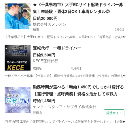
千葉
木更津市
ドライバー
置き配
★《千葉県柏市》大手ECサイト配送ドライバー募
集！未経験・週休2日OK！車両レンタル◎
日給20,000円
株式会社カメレオン
柏市
8月6日
【千葉県柏市】大手ECサイト配送ドライバー募集！未経験OK！「普通免許」があれば始
千葉
柏市
ドライバー
積み込み
運転代行 一種ドライバー
日給5,500円
KECE運転代行
成田駅
8月6日
一種ドライバー募集 【仕事内容】 運転代行業務における随伴車（代行車）の運転を担当してい
千葉
成田市
成田駅
ドライバー
歩合
勤務時間が選べる！時給1,450円でしっかり稼げる
【運行管理・点呼業務】資格を活かして即戦力に
なれる
時給1,450円
ヤマト・スタッフ・サプライ株式会社
野田市
提携サイト
[仕事内容] 工場内で運行管理およびドライバーの 点呼業務をお任せします。 【企業につ