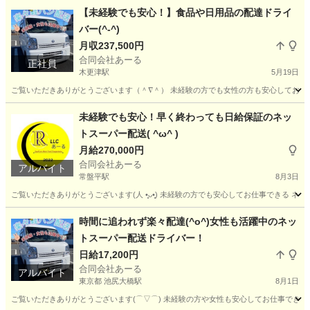
【未経験でも安心！】食品や日用品の配達ドライ
バー(^-^)
月収237,500円
合同会社あーる
正社員
木更津駅
5月19日
ご覧いただきありがとうございます（＾∇＾） 未経験の方でも女性の方も安心してお仕事で
千葉
木更津市
木更津駅
ドライバー
未経験
未経験でも安心！早く終わっても日給保証のネッ
トスーパー配送( ^ω^ )
月給270,000円
合同会社あーる
アルバイト
常盤平駅
8月3日
ご覧いただきありがとうございます(⁠人⁠ ⁠•͈⁠ᴗ⁠•͈⁠) 未経験の方でも安心してお仕事で
千葉
松戸市
常盤平駅
配送
ネットスーパー
時間に追われず楽々配達(^o^)女性も活躍中のネッ
トスーパー配送ドライバー！
日給17,200円
合同会社あーる
アルバイト
東京都 池尻大橋駅
8月1日
ご覧いただきありがとうございます(⌒▽⌒) 未経験の方や女性も安心してお仕事できる 