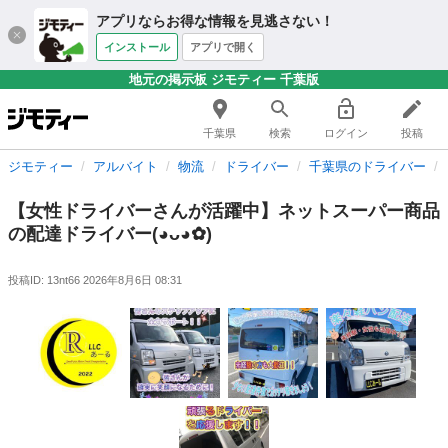
アプリならお得な情報を見逃さない！
インストール
アプリで開く
地元の掲示板 ジモティー 千葉版
千葉県
検索
ログイン
投稿
ジモティー
アルバイト
物流
ドライバー
千葉県のドライバー
【女性ドライバーさんが活躍中】ネットスーパー商品
の配達ドライバー(⁠◕⁠ᴗ⁠◕⁠✿⁠)
投稿ID: 13nt66
2026年8月6日 08:31