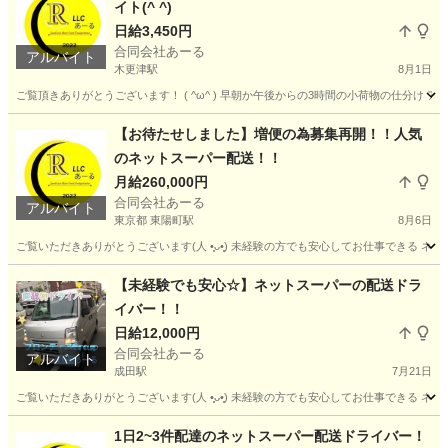
イト(^ ^)
日給3,450円
合同会社あーる
アルバイト
木更津駅
8月1日
ご覧頂きありがとうございます！ ( ^ω^ ) 早朝か午後からの3時間の小荷物の仕分け 
千葉
木更津市
木更津駅
仕分け
通販サイト
【お待たせしました】増便の為募集再開！！人気
のネットスーパー配送！！
月給260,000円
合同会社あーる
アルバイト
東京都 東陽町駅
8月6日
ご覧いただきありがとうございます(⁠人⁠ ⁠•͈⁠ᴗ⁠•͈⁠) 未経験の方でも安心してお仕事で
東京
江東区
東陽町駅
配送
ネットスーパー
【未経験でも安心☆】ネットスーパーの配送ドラ
イバー！！
日給12,000円
合同会社あーる
アルバイト
成田駅
7月21日
ご覧いただきありがとうございます(⁠人⁠ ⁠•͈⁠ᴗ⁠•͈⁠) 未経験の方でも安心してお仕事でき
千葉
成田市
成田駅
ドライバー
千葉
成田市
成田駅
1日2~3件配達のネットスーパー配送ドライバー！