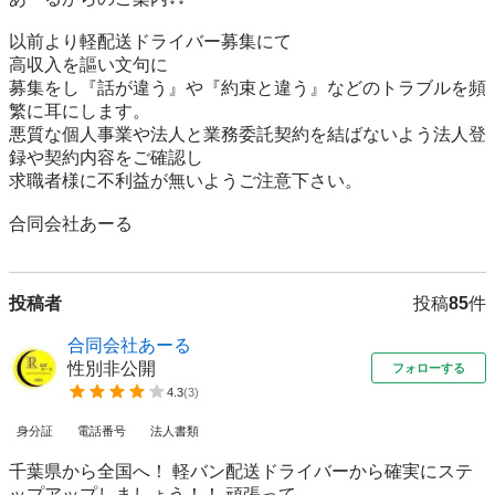
以前より軽配送ドライバー募集にて

高収入を謳い文句に

募集をし『話が違う』や『約束と違う』などのトラブルを頻
繁に耳にします。

悪質な個人事業や法人と業務委託契約を結ばないよう法人登
録や契約内容をご確認し

求職者様に不利益が無いようご注意下さい。

投稿者
投稿
85
件
合同会社あーる
性別非公開
フォローする
4.3
(
3
)
身分証
電話番号
法人書類
千葉県から全国へ！ 軽バン配送ドライバーから確実にステ
ップアップしましょう！！ 頑張って...