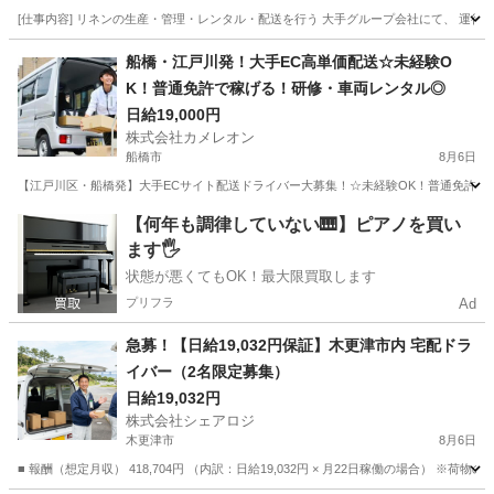
[仕事内容] リネンの生産・管理・レンタル・配送を行う 大手グループ会社にて、 運行
千葉
松戸市
ドライバー
船橋・江戸川発！大手EC高単価配送☆未経験O
K！普通免許で稼げる！研修・車両レンタル◎
日給19,000円
株式会社カメレオン
船橋市
8月6日
【江戸川区・船橋発】大手ECサイト配送ドライバー大募集！☆未経験OK！普通免許があれ
千葉
船橋市
ドライバー
積み込み
【何年も調律していない🎹】ピアノを買い
ます🖐️
状態が悪くてもOK！最大限買取します
プリフラ
Ad
急募！【日給19,032円保証】木更津市内 宅配ドラ
イバー（2名限定募集）
日給19,032円
株式会社シェアロジ
木更津市
8月6日
■ 報酬（想定月収） 418,704円 （内訳：日給19,032円 × 月22日稼働の場合） ※荷