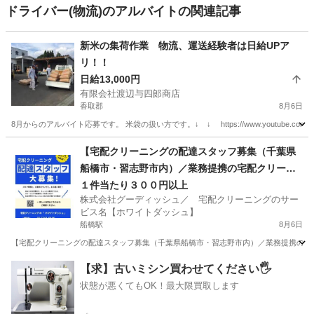
ドライバー(物流)のアルバイトの関連記事
新米の集荷作業 物流、運送経験者は日給UPア
リ！！
日給13,000円
有限会社渡辺与四郞商店
香取郡
8月6日
8月からのアルバイト応募です。 米袋の扱い方です。↓ ↓ https://www.youtube.com/
千葉
香取郡
物流
時給
【宅配クリーニングの配達スタッフ募集（千葉県
船橋市・習志野市内）／業務提携の宅配クリーニ
ング店募集】
１件当たり３００円以上
株式会社グーディッシュ／ 宅配クリーニングのサー
ビス名【ホワイトダッシュ】
船橋駅
8月6日
【宅配クリーニングの配達スタッフ募集（千葉県船橋市・習志野市内）／業務提携の宅配
千葉
船橋市
船橋駅
ドライバー
千葉
習志野市
【求】古いミシン買わせてください🖐️
状態が悪くてもOK！最大限買取します
津田沼駅
ドライバー
スタッフ