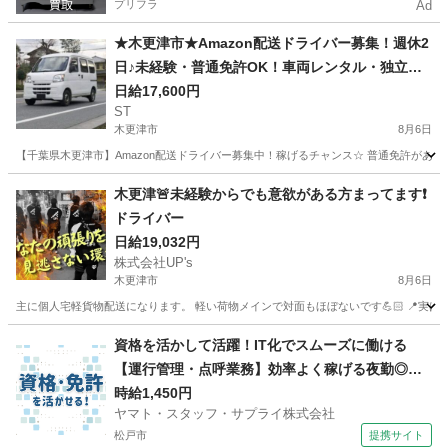
プリフラ
Ad
★木更津市★Amazon配送ドライバー募集！週休2
日♪未経験・普通免許OK！車両レンタル・独立支
援も
日給17,600円
ST
木更津市
8月6日
【千葉県木更津市】Amazon配送ドライバー募集中！稼げるチャンス☆ 普通免許があ
千葉
木更津市
ドライバー
Amazon
木更津🚨未経験からでも意欲がある方まってます❗️
ドライバー
日給19,032円
株式会社UP's
木更津市
8月6日
主に個人宅軽貨物配送になります。 軽い荷物メインで対面もほぼないです💪🏻 📍実はけ
千葉
木更津市
配送
貨物
資格を活かして活躍！IT化でスムーズに働ける
【運行管理・点呼業務】効率よく稼げる夜勤◎空
調完備で快適
時給1,450円
ヤマト・スタッフ・サプライ株式会社
松戸市
提携サイト