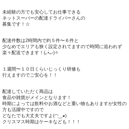
未経験の方でも安心してお仕事できる

ネットスーパーの配達ドライバーさんの

募集です！☆

配達件数は2時間内で約５件〜６件と

少なめでエリアも狭く設定されてますので時間に追われず
楽々配送できます！(⁠｡⁠•̀⁠ᴗ⁠-⁠)⁠✧

１週間〜１０日くらいじっくり研修も

行えますのでご安心を！！

配達していただく商品は

食品や雑貨がメインとなります！

時期によっては飲料やお酒などと重い物もありますが女性の
方も活躍中ですので

どなたでも大丈夫ですよ(⁠◠⁠‿⁠◕⁠)

クリスマス時期はケーキなども！！！
