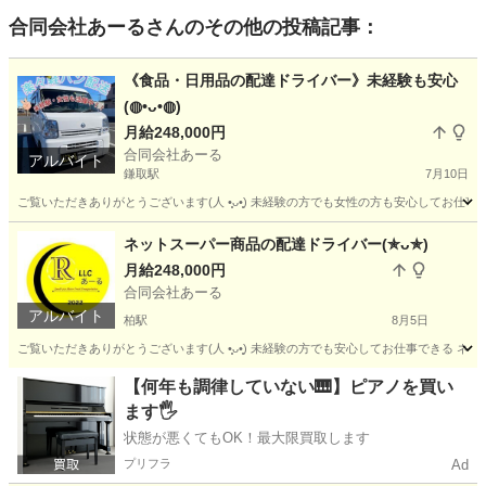
合同会社あーる
さんのその他の投稿記事：
《食品・日用品の配達ドライバー》未経験も安心
(⁠◍⁠•⁠ᴗ⁠•⁠◍⁠)
月給248,000円
合同会社あーる
アルバイト
鎌取駅
7月10日
ご覧いただきありがとうございます(⁠人⁠ ⁠•͈⁠ᴗ⁠•͈⁠) 未経験の方でも女性の方も安心し
千葉
千葉市
鎌取駅
ドライバー
業務委託契約
ネットスーパー商品の配達ドライバー(⁠✯⁠ᴗ⁠✯⁠)
月給248,000円
合同会社あーる
アルバイト
柏駅
8月5日
ご覧いただきありがとうございます(⁠人⁠ ⁠•͈⁠ᴗ⁠•͈⁠) 未経験の方でも安心してお仕事で
千葉
柏市
柏駅
ドライバー
業務委託契約
【何年も調律していない🎹】ピアノを買い
ます🖐️
状態が悪くてもOK！最大限買取します
プリフラ
Ad