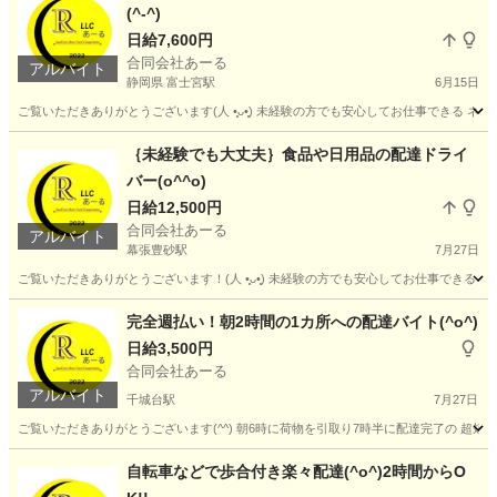
(^-^)
ドライバー
ネットスーパー
日給7,600円
合同会社あーる
アルバイト
静岡県 富士宮駅
6月15日
ご覧いただきありがとうございます(⁠人⁠ ⁠•͈⁠ᴗ⁠•͈⁠) 未経験の方でも安心してお仕事でき
静岡
富士宮市
富士宮駅
ドライバー
ネットスーパー
｛未経験でも大丈夫｝食品や日用品の配達ドライ
バー(o^^o)
日給12,500円
合同会社あーる
アルバイト
幕張豊砂駅
7月27日
ご覧いただきありがとうございます！(⁠人⁠ ⁠•͈⁠ᴗ⁠•͈⁠) 未経験の方でも安心してお仕事
千葉
千葉市
幕張豊砂駅
配送
千葉
千葉市
完全週払い！朝2時間の1カ所への配達バイト(^o^)
日給3,500円
幕張本郷駅
配送
ネットスーパー
合同会社あーる
アルバイト
千城台駅
7月27日
ご覧いただきありがとうございます(^^) 朝6時に荷物を引取り7時半に配達完了の 超短
千葉
四街道市
千城台駅
配送
荷物
自転車などで歩合付き楽々配達(^o^)2時間からO