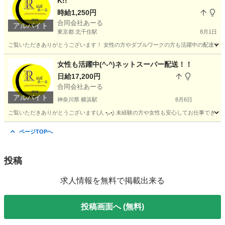
K!!
時給1,250円
合同会社あーる
アルバイト
東京都 北千住駅
8月1日
ご覧いただきありがとうございます！ 女性の方やダブルワークの方も活躍中の配達ドライ
東京
足立区
北千住駅
配送
荷物
女性も活躍中(^-^)ネットスーパー配送！！
日給17,200円
合同会社あーる
アルバイト
神奈川県 横浜駅
8月6日
ご覧いただきありがとうございます(⁠人⁠ ⁠•͈⁠ᴗ⁠•͈⁠) 未経験の方や女性も安心してお仕
神奈川
横浜市
横浜駅
配送
ネットスーパー
ページTOPへ
投稿
求人情報を無料で掲載出来る
投稿画面へ (無料)