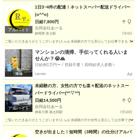
東京
目黒区
池尻大橋駅
配送
ネットスーパー
1日3~4件の配達！ネットスーパー配送ドライバー
(o^^o)
日給7,800円
合同会社あーる
アルバイト
静岡県 富士駅
7月4日
ご覧いただきありがとうございます(⁠人⁠ ⁠•͈⁠ᴗ⁠•͈⁠) 未経験の方でも安心してお仕事でき
静岡
富士市
富士駅
ドライバー
ネットスーパー
マンションの清掃、手伝ってくれる人いま
せんか？😭🙏
日給例1万円〜 / 登録不要！高時給求人多数✨
Lacotto
Ad
未経験の方、女性の方でも楽々配送のネットスー
パードライバー(*^▽^*)
日給14,500円
合同会社あーる
アルバイト
神奈川県 南太田駅
7月10日
ご覧いただきありがとうございます(⁠人⁠ ⁠•͈⁠ᴗ⁠•͈⁠) 未経験の方や女性も安心してお仕
神奈川
横浜市
南太田駅
配送
ネット
空きが出ました！短時間（3時間）の仕分けアルバ