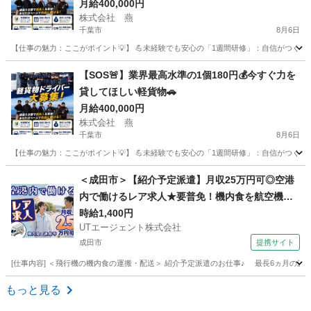
月給400,000円
株式会社 燕
千葉市
8月6日
【仕事の魅力：ここがポイント💡】 💪未経験でも安心の「1週間研修」：自信がつくまでし
千葉
千葉市
配送
スタッフ
【SOS🚨】業界最高水準の1個180円💰️今すぐ力を
貸してほしい軽貨物🚗
月給400,000円
株式会社 燕
千葉市
8月6日
【仕事の魅力：ここがポイント💡】 💪未経験でも安心の「1週間研修」：自信がつくまでし
千葉
千葉市
配送
スタッフ
＜成田市＞【紹介予定派遣】月収25万円可◎空港
内で働けるレア求人★要普免！機内食を航空機へ
搬入するお仕事！【履歴書不要☆オンライン面接
時給1,400円
UTエージェント株式会社
OK】【入社キャンペーン実施中！】
成田市
提携サイト
[仕事内容] ＜飛行機の機内食の運搬・配送＞ 紹介予定派遣のお仕事♪ 最長6ヵ月の
千葉
成田市
ドライバー
もっと見る