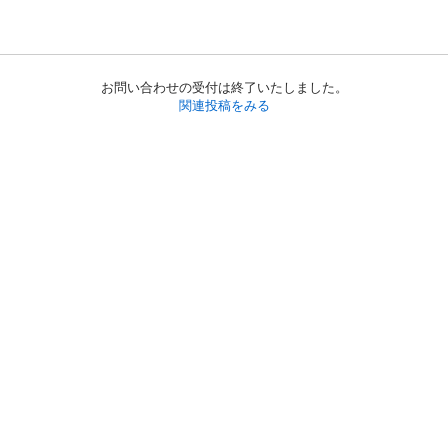
お問い合わせの受付は終了いたしました。
関連投稿をみる
初めての方へ
利用規約
プライバシーポリシー
プライバシー・ステートメント
健全化に資する運用方針
お問い合わせ
運営会社
サイトマップ
ご利用ガイド
フリーワードで探す
PC版で表示
都道府県選択
特定商取引法の表示
利用者情報の外部送信について