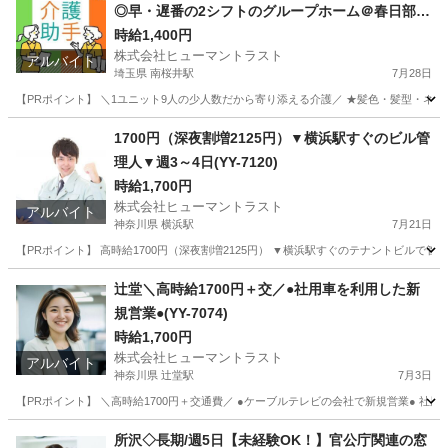
◎早・遅番の2シフトのグループホーム＠春日部(E
S1W-3334_1)
時給1,400円
株式会社ヒューマントラスト
アルバイト
埼玉県 南桜井駅
7月28日
【PRポイント】 ＼1ユニット9人の少人数だから寄り添える介護／ ★髪色・髪型・ネイル
埼玉
春日部市
南桜井駅
介護
1700円（深夜割増2125円）▼横浜駅すぐのビル管
理人▼週3～4日(YY-7120)
時給1,700円
株式会社ヒューマントラスト
アルバイト
神奈川県 横浜駅
7月21日
【PRポイント】 高時給1700円（深夜割増2125円） ▼横浜駅すぐのテナントビルで管
神奈川
横浜市
横浜駅
その他
ヒューマントラスト
辻堂＼高時給1700円＋交／●社用車を利用した新
規営業●(YY-7074)
時給1,700円
株式会社ヒューマントラスト
アルバイト
神奈川県 辻堂駅
7月3日
【PRポイント】 ＼高時給1700円＋交通費／ ●ケーブルテレビの会社で新規営業● 社用
神奈川
藤沢市
辻堂駅
その他
ヒューマントラスト
所沢◇長期/週5日【未経験OK！】官公庁関連の窓