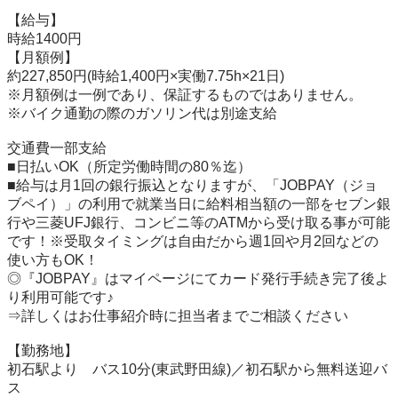
【給与】

時給1400円

【月額例】

約227,850円(時給1,400円×実働7.75h×21日)

※月額例は一例であり、保証するものではありません。

※バイク通勤の際のガソリン代は別途支給

交通費一部支給

■日払いOK（所定労働時間の80％迄）

■給与は月1回の銀行振込となりますが、「JOBPAY（ジョ
ブペイ）」の利用で就業当日に給料相当額の一部をセブン銀
行や三菱UFJ銀行、コンビニ等のATMから受け取る事が可能
です！※受取タイミングは自由だから週1回や月2回などの
使い方もOK！ 

◎『JOBPAY』はマイページにてカード発行手続き完了後よ
り利用可能です♪

⇒詳しくはお仕事紹介時に担当者までご相談ください

【勤務地】

初石駅より　バス10分(東武野田線)／初石駅から無料送迎バ
ス
