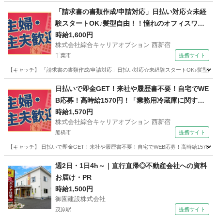
「請求書の書類作成/申請対応」日払い対応☆未経
験スタートOK♪髪型自由！！憧れのオフィスワー
ク◎40代まで幅広く活躍中！！
時給1,600円
株式会社綜合キャリアオプション 西新宿
千葉市
提携サイト
【キャッチ】 「請求書の書類作成/申請対応」日払い対応☆未経験スタートOK♪髪型自由
千葉
千葉市
その他
日払いで即金GET！来社や履歴書不要！自宅でWE
B応募！高時給1570円！「業務用冷蔵庫に関する
窓口」20代～40代のスタッフさん中心に大活躍
時給1,570円
株式会社綜合キャリアオプション 西新宿
中！
船橋市
提携サイト
【キャッチ】 日払いで即金GET！来社や履歴書不要！自宅でWEB応募！高時給1570円
千葉
船橋市
電話対応
週2日・1日4h～｜直行直帰◎不動産会社への資料
お届け・PR
時給1,500円
御園建設株式会社
茂原駅
提携サイト