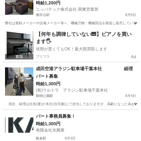
時給1,200円
ニッパテック株式会社 関東営業所
勝田台駅
8月5日
弊社は製鉄メーカーや設備メーカー等へ、機械刃物・機械部品を製造し販売しているメー
千葉
八千代市
勝田台駅
一般事務
パート
【何年も調律していない🎹】ピアノを買い
ます🖐️
状態が悪くてもOK！最大限買取します
プリフラ
Ad
成田空港アラジン駐車場千葉本社 経理
パート募集
時給1,300円
(有)ウルトラ アラジン駐車場千葉本社
動物公園駅
8月4日
現在、経理は社長(妻)が本社(自宅兼)にて担当しておりますが、高齢になった為お近
千葉
千葉市
動物公園駅
会計
本社
パート事務員募集！
時給1,300円
有限会社光興業
飯倉駅
8月3日