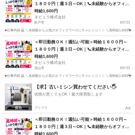
１８００円｜週３日～OK｜📞未経験からオフィス
ワークへ📞カスタマーサポート｜東京都内勤務
時給1,600円
ネビュラ株式会社
【Ow01】
松戸市
8月7日
■仕事内容 💻 ＼未経験から人気のオフィスワークにチャレンジ！／ ＼高時給1,600円～
千葉
松戸市
事務
カスタマー
＜即日勤務ＯＫ！週払い可能＞時給１６００円～
１８００円｜週３日～OK｜📞未経験からオフィス
ワークへ📞カスタマーサポート｜東京都内勤務
時給1,600円
ネビュラ株式会社
【Ow01】
流山市
8月7日
■仕事内容 💻 ＼未経験から人気のオフィスワークにチャレンジ！／ ＼高時給1,600円～
千葉
流山市
事務
カスタマー
【求】古いミシン買わせてください🖐️
状態が悪くてもOK！最大限買取します
プリフラ
Ad
＜即日勤務ＯＫ！週払い可能＞時給１６００円～
１８００円｜週３日～OK｜📞未経験からオフィス
ワークへ📞カスタマーサポート｜東京都内勤務
時給1,600円