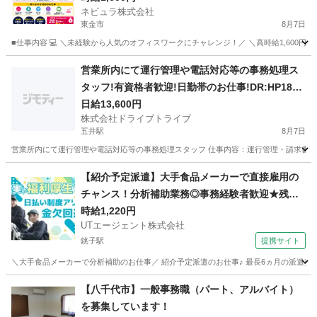
ネビュラ株式会社
【Ow01】
東金市
8月7日
■仕事内容 💻 ＼未経験から人気のオフィスワークにチャレンジ！／ ＼高時給1,600円～
千葉
東金市
事務
カスタマー
営業所内にて運行管理や電話対応等の事務処理ス
タッフ!有資格者歓迎!日勤帯のお仕事!DR:HP185-
01Y
日給13,600円
株式会社ドライブトライブ
五井駅
8月7日
営業所内にて運行管理や電話対応等の事務処理スタッフ 仕事内容：運行管理・請求書対応・
千葉
市原市
五井駅
一般事務
運行管理
【紹介予定派遣】大手食品メーカーで直接雇用の
チャンス！分析補助業務◎事務経験者歓迎★残業
少なめ
時給1,220円
UTエージェント株式会社
銚子駅
提携サイト
＼大手食品メーカーで分析補助のお仕事／ 紹介予定派遣のお仕事♪ 最長6ヵ月の派遣契約終
千葉
銚子市
銚子駅
その他
【八千代市】一般事務職（パート、アルバイト）
を募集しています！