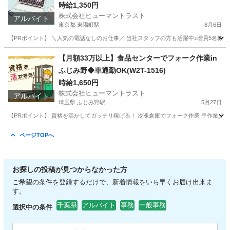
時給1,350円
株式会社ヒューマントラスト
アルバイト
東京都 東陽町駅
8月6日
【PRポイント】 ＼人気の電話なしのお仕事／ 当社スタッフの方も活躍中♪増員5名募集◎ 
東京
江東区
東陽町駅
データ入力
ヒューマントラスト
【月額33万以上】食品センターでフォーク作業in
ふじみ野◆車通勤OK(W2T-1516)
時給1,650円
株式会社ヒューマントラスト
アルバイト
埼玉県 ふじみ野駅
5月27日
【PRポイント】 資格を活かしてガッチリ稼げる！ 冷凍倉庫でフォーク作業 手作業少な
埼玉
入間郡
ふじみ野駅
倉庫
ページTOPへ
お探しの投稿が見つからなかった方
ご希望の条件を登録するだけで、新着情報をいち早くお届け出来ま
す。
千葉県
アルバイト
事務
一般事務
選択中の条件