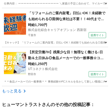
仕事内容： ーーーーーーーーーーーーーーー ＼家庭の予定に合わせて、マイカーで直行直帰
千葉
茂原市
茂原駅
営業事務
「リフォームのご案内架電」日払いOK！未経験で
も始められる◎面倒な来社は不要！！40代まで幅
広く活躍中！
時給1,700円
株式会社綜合キャリアオプション 西新宿
千葉市
提携サイト
【キャッチ】 「リフォームのご案内架電」日払いOK！未経験でも始められる◎面倒な来
千葉
千葉市
電話対応
【所定労働7H】残業少な目！無理なく働ける♪日
勤＆土日休み◎食品メーカーでの一般事務☆コツ
コツ作業◎簡単なPCデータ入力・電話応対など◎
時給1,250円
UTコネクト株式会社
車・バイク通勤OK【社宅費補助あり】＜茨城県坂
野田市
提携サイト
東市＞
＊＊食品メーカーでの一般事務＊＊ 事務経験やPCスキルを生かして新しい職場にチャレンジ
千葉
野田市
電話対応
もっと見る
ヒューマントラスト
さんのその他の投稿記事：