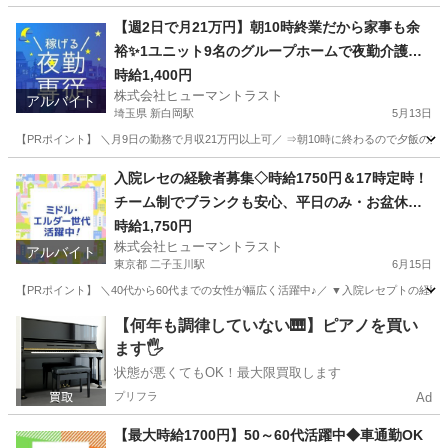
【週2日で月21万円】朝10時終業だから家事も余
裕✨1ユニット9名のグループホームで夜勤介護ス
タッフ(ES1W-3609)
時給1,400円
株式会社ヒューマントラスト
アルバイト
埼玉県 新白岡駅
5月13日
【PRポイント】 ＼月9日の勤務で月収21万円以上可／ ⇒朝10時に終わるので夕飯の支
埼玉
白岡市
新白岡駅
介護
スタッフ
入院レセの経験者募集◇時給1750円＆17時定時！
チーム制でブランクも安心、平日のみ・お盆休み
も相談可(ES1W-3638_1)
時給1,750円
株式会社ヒューマントラスト
アルバイト
東京都 二子玉川駅
6月15日
【PRポイント】 ＼40代から60代までの女性が幅広く活躍中♪／ ▼入院レセプトの経験
東京
世田谷区
二子玉川駅
医療事務
ヒューマントラスト
【何年も調律していない🎹】ピアノを買い
ます🖐️
状態が悪くてもOK！最大限買取します
プリフラ
Ad
【最大時給1700円】50～60代活躍中◆車通勤OK