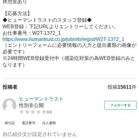
休憩室あり

【応募方法】

◆ヒューマントラストのスタッフ登録◆

WEB登録：下記URLよりエントリーしてください。

https://www.humantrust.co.jp/jobinfo/regist/W2T-1372_1
（エントリーフォームに必要情報の入力と提出書類の画像が
必要です）

※24時間WEB登録受付中（感染症対策の為WEB登録のみと
なります）
投稿者
投稿
15611
件
ヒューマントラスト
性別非公開
フォローする
0.0
身分証
電話番号
法人書類
自己紹介文が設定されていません