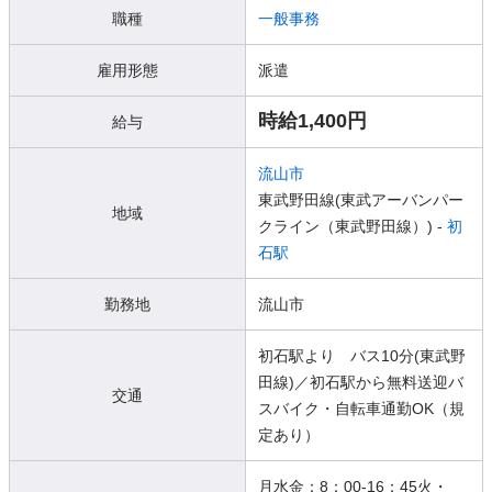
職種
一般事務
雇用形態
派遣
時給1,400円
給与
流山市
東武野田線(東武アーバンパー
地域
クライン（東武野田線）) -
初
石駅
勤務地
流山市
初石駅より バス10分(東武野
田線)／初石駅から無料送迎バ
交通
スバイク・自転車通勤OK（規
定あり）
月水金：8：00-16：45火・