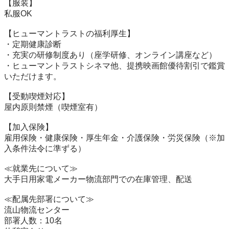
【服装】

私服OK

【ヒューマントラストの福利厚生】

・定期健康診断

・充実の研修制度あり（座学研修、オンライン講座など）

・ヒューマントラストシネマ他、提携映画館優待割引で鑑賞
いただけます。

【受動喫煙対応】

屋内原則禁煙（喫煙室有）

【加入保険】

雇用保険・健康保険・厚生年金・介護保険・労災保険（※加
入条件法令に準ずる）

≪就業先について≫

大手日用家電メーカー物流部門での在庫管理、配送

≪配属先部署について≫

流山物流センター

部署人数：10名
