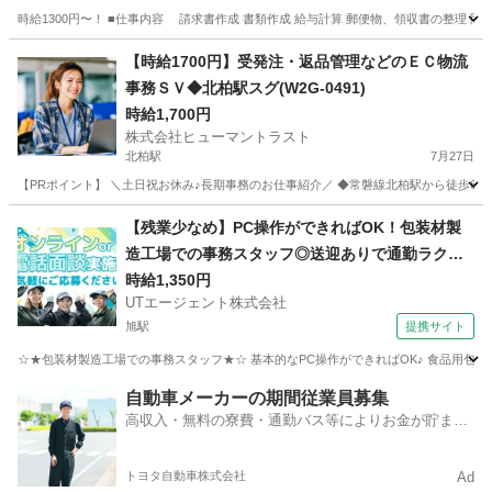
時給1300円〜！ ■仕事内容 請求書作成 書類作成 給与計算 郵便物、領収書の整理 問合せメー
千葉
山武郡
飯倉駅
一般事務
事務員
【時給1700円】受発注・返品管理などのＥＣ物流
事務ＳＶ◆北柏駅スグ(W2G-0491)
時給1,700円
株式会社ヒューマントラスト
北柏駅
7月27日
【PRポイント】 ＼土日祝お休み♪長期事務のお仕事紹介／ ◆常磐線北柏駅から徒歩6分
千葉
柏市
北柏駅
一般事務
ヒューマントラスト
【残業少なめ】PC操作ができればOK！包装材製
造工場での事務スタッフ◎送迎ありで通勤ラクラ
ク！
時給1,350円
UTエージェント株式会社
旭駅
提携サイト
☆★包装材製造工場での事務スタッフ★☆ 基本的なPC操作ができればOK♪ 食品用包装
千葉
旭市
旭駅
一般事務
自動車メーカーの期間従業員募集
高収入・無料の寮費・通勤バス等によりお金が貯まり
やすい環境
トヨタ自動車株式会社
Ad