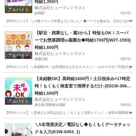
61_3)
時給1,350円
株式会社ヒューマントラスト
アルバイト
妙典駅
8月7日
【PRポイント】 ＼小物メインで作業もカンタン♪／ ◆パーツを集める、仕分けるのモク
千葉
市川市
妙典駅
仕分け
ヒューマントラスト
【駅近・残業なし・週3から】時短もOK！スーパ
ーでお惣菜調理in薬園台◆時給1700円(W2T-1593)
時給1,600円
株式会社ヒューマントラスト
アルバイト
薬園台駅
8月7日
【PRポイント】 ＼未経験OK！お料理好きな方オススメ♪／ ・わかりやすい写真付きレ
千葉
船橋市
薬園台駅
キッチン
ヒューマントラスト
【未経験OK】高時給1600円！土日祝休み×17時定
時！もくもく検査室で清掃するだけ♪(ES1W-3667
_1)
時給1,600円
株式会社ヒューマントラスト
アルバイト
東京都 国際展示場駅
8月5日
【PRポイント】 ＼患者さん対応ほぼなし！もくもく清掃メイン／ ・有明＆国際展示場駅近
東京
江東区
国際展示場駅
清掃
スタッフ
＼5名増員決定／電話なし◆もくもくデータチェッ
ク＆入力(K3W-0454_1)