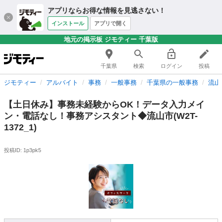
アプリならお得な情報を見逃さない！
インストール
アプリで開く
地元の掲示板 ジモティー 千葉版
千葉県
検索
ログイン
投稿
ジモティー
アルバイト
事務
一般事務
千葉県の一般事務
流山
【土日休み】事務未経験からOK！データ入力メイ
ン・電話なし！事務アシスタント◆流山市(W2T-
1372_1)
投稿ID: 1p3pk5