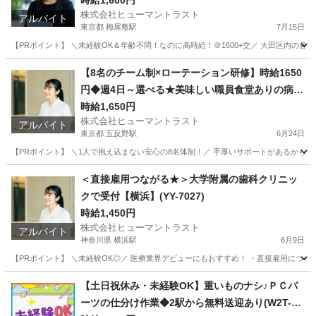
時給1,600円
株式会社ヒューマントラスト
アルバイト
東京都 梅屋敷駅
7月15日
【PRポイント】 ＼未経験OK＆年齢不問！なのに高時給！＠1600+交／ 大田区内の各
東京
大田区
梅屋敷駅
その他
ヒューマントラスト
【8名のチーム制×ローテーション研修】時給1650
円◆週4日～選べる★美味しい職員食堂ありの病院
(ES1W-3716)
時給1,650円
株式会社ヒューマントラスト
アルバイト
東京都 五反野駅
6月24日
【PRポイント】 ＼1人で抱え込まない安心の8名体制！／ 手厚いサポートがあるからブラ
東京
足立区
五反野駅
医療事務
スタッフ
＜直接雇用つながる★＞大学附属の歯科クリニッ
クで受付【横浜】(YY-7027)
時給1,450円
株式会社ヒューマントラスト
アルバイト
神奈川県 横浜駅
6月9日
【PRポイント】 ＼未経験OK◎／ 医療業界デビューにもおすすめ！ ・直接雇用につなが
神奈川
横浜市
横浜駅
受付
ヒューマントラスト
【土日祝休み・未経験OK】重いものナシ♪ＰＣパ
ーツの仕分け作業◆2駅から無料送迎あり(W2T-14