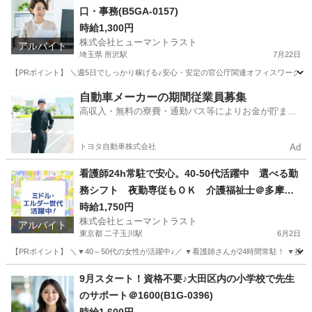
口・事務(B5GA-0157)
時給1,300円
株式会社ヒューマントラスト
アルバイト
埼玉県 所沢駅
7月22日
【PRポイント】 ＼週5日でしっかり稼げる♪安心・安定の官公庁関連オフィスワーク／ 
埼玉
所沢市
所沢駅
一般事務
ヒューマントラスト
自動車メーカーの期間従業員募集
高収入・無料の寮費・通勤バス等によりお金が貯まり
やすい環境
トヨタ自動車株式会社
Ad
看護師24h常駐で安心。40-50代活躍中 選べる勤
務シフト 夜勤専従もＯＫ 介護福祉士＠多摩堤
通り/鎌田四丁目(ES1W-3576)
時給1,750円
株式会社ヒューマントラスト
アルバイト
東京都 二子玉川駅
6月2日
【PRポイント】 ＼▼40～50代の女性が活躍中♪／ ▼看護師さんが24時間常駐！ ▼接
東京
世田谷区
二子玉川駅
介護福祉士
時給
9月スタート！資格不要♪大田区内の小学校で先生
のサポート＠1600(B1G-0396)