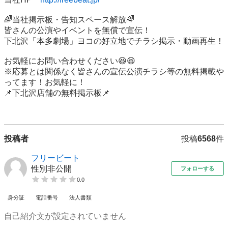
🌈当社掲示板・告知スペース解放🌈

皆さんの公演やイベントを無償で宣伝！

下北沢「本多劇場」ヨコの好立地でチラシ掲示・動画再生！

お気軽にお問い合わせください😆😆

※応募とは関係なく皆さんの宣伝公演チラシ等の無料掲載や
ってます！お気軽に！

📌下北沢店舗の無料掲示板📌

投稿者
投稿
6568
件
フリービート
性別非公開
フォローする
0.0
身分証
電話番号
法人書類
自己紹介文が設定されていません