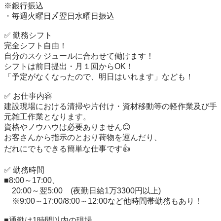
※銀行振込

・毎週火曜日〆翌日水曜日振込

✅ 勤務シフト

完全シフト自由！

自分のスケジュールに合わせて働けます！

シフトは前日提出・月１回からOK！

「予定がなくなったので、明日はいれます」なども！

✅ お仕事内容

建設現場における清掃や片付け・資材移動等の軽作業及び手
元雑工作業となります。

資格やノウハウは必要ありません😊

お客さんから指示のとおり荷物を運んだり、

だれにでもできる簡単な仕事です👍

✅ 勤務時間

■8:00～17:00、

　20:00～翌5:00　(夜勤日給1万3300円以上)

　※9:00～17:00/8:00～12:00など他時間帯勤務もあり！

■通勤は1時間以内の現場
