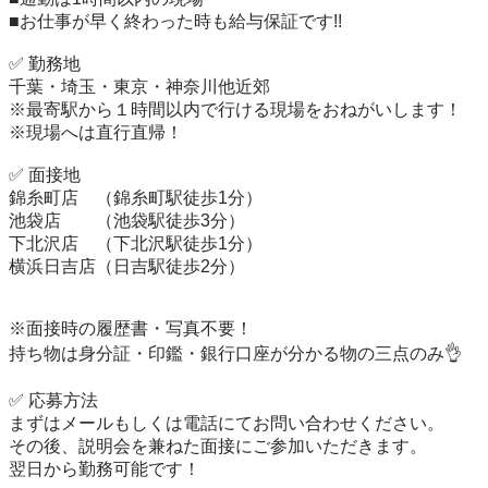
■お仕事が早く終わった時も給与保証です!!

✅ 勤務地

千葉・埼玉・東京・神奈川他近郊

※最寄駅から１時間以内で行ける現場をおねがいします！

※現場へは直行直帰！

✅ 面接地

錦糸町店　（錦糸町駅徒歩1分）

池袋店　　（池袋駅徒歩3分）

下北沢店　（下北沢駅徒歩1分）

横浜日吉店（日吉駅徒歩2分）

※面接時の履歴書・写真不要！

持ち物は身分証・印鑑・銀行口座が分かる物の三点のみ👌

✅ 応募方法

まずはメールもしくは電話にてお問い合わせください。

その後、説明会を兼ねた面接にご参加いただきます。

翌日から勤務可能です！
