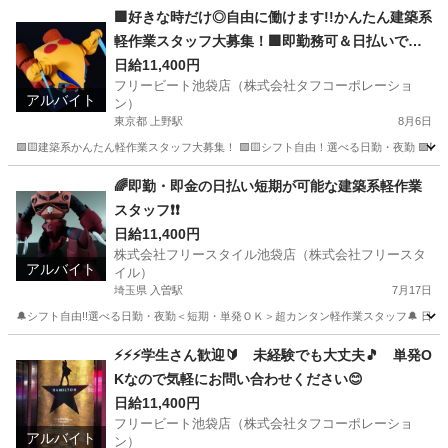
神奈川
横浜市
菊名駅
その他
スタッフ
🟩好きな時だけ◎自由に働けます!!かんたん建築系
軽作業スタッフ大募集！🟩即勤務可＆日払いでス
グ給与ＧＥＴ
日給11,400円
フリービート池袋店（株式会社タフコーポレーショ
アルバイト
ン）
東京都 上野駅
8月6日
🟪🟨建築系かんたん軽作業スタッフ大募集！ 🟪🟨シフト自由！選べる日勤・夜勤 🟪🟨
東京
台東区
上野駅
建築
スタッフ
🌈即勤・即金の日払い短期が可能な建築系軽作業
スタッフ❗❗
日給11,400円
株式会社フリースタイル池袋店（株式会社フリースタ
アルバイト
イル）
埼玉県 入曽駅
7月17日
🔔シフト自由!!選べる日勤・夜勤＜短期・単発ＯＫ＞超カンタン軽作業スタッフ🔔 日勤/
埼玉
狭山市
入曽駅
建築
スタッフ
⚡⚡⚡学生さん歓迎🔰 未経験でも大丈夫🎵 単発O
Kなので気軽にお問い合わせください😊
日給11,400円
フリービート池袋店（株式会社タフコーポレーショ
アルバイト
ン）