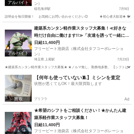
アルバイト
ン）
稲毛海岸駅
7月9日
説明会を毎日開催！ お気軽にお問い合わせください😊 🍀初心者大歓迎🍀 🟡短期1日
千葉
千葉市
稲毛海岸駅
建築
スタッフ
建築系カンタン軽作業スタッフ大募集！≪好きな
時だけ自由に働けます!!≫「友達を誘って一緒に応
募♪」
日給11,400円
フリービート池袋店（株式会社タフコーポレーショ
アルバイト
ン）
埼玉県 上尾駅
7月23日
★建築系カンタン軽作業スタッフ大募集★ ★ノルマ無し、勤務地多数、 【シフトは都合に合
埼玉
上尾市
上尾駅
建築
スタッフ
【何年も使っていない🧵】ミシンを査定
状態が悪くてもOK！最大限買取します
プリフラ
Ad
★希望のシフトをご相談ください！★かんたん建
築系軽作業スタッフ大募集！
日給11,400円
フリービート池袋店（株式会社タフコーポレーショ