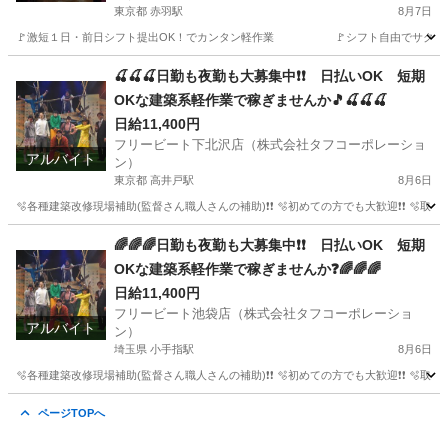
東京都 赤羽駅
8月7日
🚩激短１日・前日シフト提出OK！でカンタン軽作業 🚩シフト自由でサクッ
東京
北区
赤羽駅
建築
建築現場
🍒🍒🍒日勤も夜勤も大募集中❗❗ 日払いOK 短期
OKな建築系軽作業で稼ぎませんか🎵🍒🍒🍒
日給11,400円
フリービート下北沢店（株式会社タフコーポレーショ
アルバイト
ン）
東京都 高井戸駅
8月6日
🫧各種建築改修現場補助(監督さん職人さんの補助)❗❗ 🫧初めての方でも大歓迎❗❗ 🫧取
東京
杉並区
高井戸駅
建築
掲示板
🌈🌈🌈日勤も夜勤も大募集中❗❗ 日払いOK 短期
OKな建築系軽作業で稼ぎませんか❓🌈🌈🌈
日給11,400円
フリービート池袋店（株式会社タフコーポレーショ
アルバイト
ン）
埼玉県 小手指駅
8月6日
🫧各種建築改修現場補助(監督さん職人さんの補助)❗❗ 🫧初めての方でも大歓迎❗❗ 🫧取
埼玉
所沢市
小手指駅
建築
掲示板
ページTOPへ