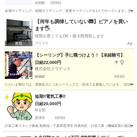
永田駅
8月9日
金属サイディング、樹脂サイディング、窯業サイディングを1人でやっています。主にリ
千葉
大網白里市
永田駅
その他
【何年も調律していない🎹】ピアノを買い
ます🖐️
状態が悪くてもOK！最大限買取します
プリフラ
Ad
【シーリング】手に職つけよう！【未経験可】
日給22,000円
株式会社クラテック
船橋駅
8月9日
ただいま弊社では、業務拡大につきシーリング工・防水工を募集しています。 2016年
千葉
船橋市
船橋駅
その他
肉体労働
短期‼️電気工事‼️
日給20,000円
N-130
君津市
8月9日
計装工事スタッフ募集 勤務地：千葉県君津市 作業内容：計装工事（機械装置の復旧工事） 期間
千葉
君津市
建築
土木工事