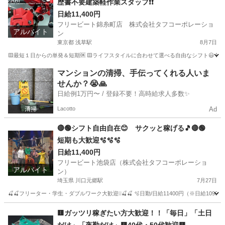
歴書不要建築軽作業スタッフ❗❗
日給11,400円
フリービート錦糸町店 株式会社タフコーポレーショ
アルバイト
ン
東京都 浅草駅
8月7日
🟨最短１日からの単発＆短期🆗 🟨ライフスタイルに合わせて選べる自由なシフト😃 
東京
世田谷区
浅草駅
その他
スタッフ
マンションの清掃、手伝ってくれる人いま
せんか？😭🙏
日給例1万円〜 / 登録不要！高時給求人多数✨
Lacotto
Ad
🔴🟢シフト自由自在😊 サクッと稼げる🎵🔴🟢
短期も大歓迎🫧🫧🫧
日給11,400円
フリービート池袋店（株式会社タフコーポレーショ
アルバイト
ン）
埼玉県 川口元郷駅
7月27日
🍒🍒フリーター・学生・ダブルワーク大歓迎❕❕🍒🍒 🫧日勤/日給11400円（※日給10900
埼玉
川口市
川口元郷駅
建築
掲示板
🟨ガッツリ稼ぎたい方大歓迎！！「毎日」「土日