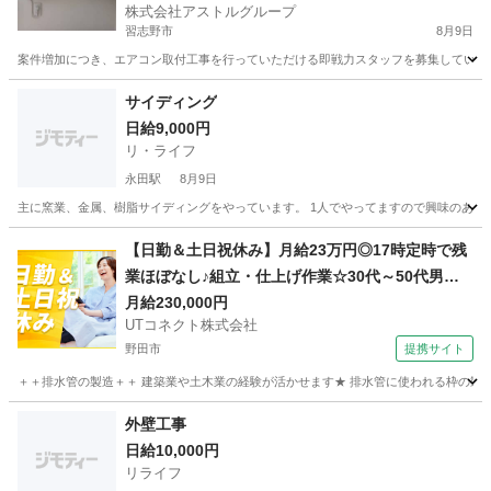
株式会社アストルグループ
習志野市
8月9日
案件増加につき、エアコン取付工事を行っていただける即戦力スタッフを募集しています
千葉
習志野市
その他
サイディング
日給9,000円
リ・ライフ
永田駅
8月9日
主に窯業、金属、樹脂サイディングをやっています。 1人でやってますので興味のある方
千葉
大網白里市
永田駅
大工
【日勤＆土日祝休み】月給23万円◎17時定時で残
業ほぼなし♪組立・仕上げ作業☆30代～50代男性
活躍中＜茨城県守谷市＞
月給230,000円
UTコネクト株式会社
野田市
提携サイト
＋＋排水管の製造＋＋ 建築業や土木業の経験が活かせます★ 排水管に使われる枠の製造作
千葉
野田市
大工
外壁工事
日給10,000円
リライフ