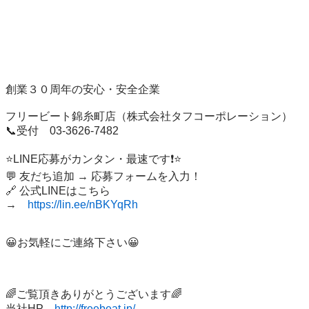
創業３０周年の安心・安全企業

フリービート錦糸町店（株式会社タフコーポレーション）

📞受付　03-3626-7482　　

⭐LINE応募がカンタン・最速です❗⭐

💬 友だち追加 → 応募フォームを入力！

🔗 公式LINEはこちら

→　
https://lin.ee/nBKYqRh
😀お気軽にご連絡下さい😀

🌈ご覧頂きありがとうございます🌈

当社HP　
http://freebeat.jp/