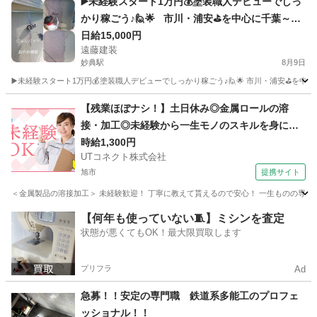
▶️未経験スタート1万円💰塗装職人デビューでしっ
かり稼ごう♪🙋🌟 市川・浦安⛳を中心に千葉～東
京近郊などで活躍している 外壁塗装専門店、遠藤
日給15,000円
遠藤建装
建装です🙂
妙典駅
8月9日
▶️未経験スタート1万円💰塗装職人デビューでしっかり稼ごう♪🙋🌟 市川・浦安⛳を中
千葉
市川市
妙典駅
その他
外壁塗装
【残業ほぼナシ！】土日休み◎金属ロールの溶
接・加工◎未経験から一生モノのスキルを身につ
けられます♪メーカーへの転籍支援制度あり◎男性
時給1,300円
UTコネクト株式会社
活躍中！＜千葉県香取市＞
旭市
提携サイト
＜金属製品の溶接加工＞ 未経験歓迎！ 丁寧に教えて貰えるので安心！ 一生ものの専門ス
千葉
旭市
大工
【何年も使っていない🧵】ミシンを査定
状態が悪くてもOK！最大限買取します
プリフラ
Ad
急募！！安定の専門職 鉄道系多能工のプロフェ
ッショナル！！