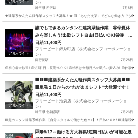
アルバイト
ン）
埼玉県 所沢駅
7月6日
★建築系かんたん軽作業スタッフ大募集！★ 🟨「あなた次第」でどんな働き方でもOK！ 
埼玉
所沢市
所沢駅
建築
スタッフ
誰でもできるカンタンな建築系軽作業 🤩🤩夏休
みを楽しもう❗出勤シフト自由❗日払いOK❗🤩🤩 友
達同士の応募も大歓迎🎵
日給11,400円
フリービート錦糸町店（株式会社タフコーポレーショ
アルバイト
ン）
南行徳駅
7月28日
🟡初心者大歓迎❗ 🟡短期1日～長期迄ＯＫ❗ 🟡給料は全額日払or週払い振込み❗ 🟡仕
千葉
市川市
南行徳駅
建築
夏休み
🟧🟨🟩建築系かんたん軽作業スタッフ大募集🟧🟨
🟩単発１日からの“わがままシフト”大歓迎です！
日給11,400円
フリービート池袋店（株式会社タフコーポレーショ
アルバイト
ン）
埼玉県 北朝霞駅
7月23日
🟦超カンタン建築系軽作業 【自分スタイルで働かた色々♪】！日払いＯＫ! 🟦建築現場でのカン
埼玉
朝霞市
北朝霞駅
建築
建築現場
🆘🟢8/17～働ける方大募集❗短期日払いが可能な履