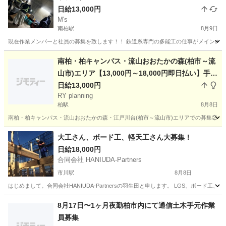
日給13,000円
M's
南柏駅
8月9日
現在作業メンバーと社員の募集を致します！！ 鉄道系専門の多能工の仕事がメインの会
千葉
柏市
南柏駅
その他
瓦屋根
南柏・柏キャンパス・流山おおたかの森(柏市～流
山市)エリア【13,000円～18,000円即日払い】手元
作業員募集②
日給13,000円
RY planning
柏駅
8月8日
南柏・柏キャンパス・流山おおたかの森・江戸川台(柏市～流山市)エリアでの募集②とな
千葉
柏市
柏駅
その他
スタッフ
大工さん、ボード工、軽天工さん大募集！
日給18,000円
合同会社 HANIUDA-Partners
市川駅
8月8日
はじめまして。合同会社HANIUDA-Partnersの羽生田と申します。 LGS、ボー
千葉
市川市
市川駅
大工
8月17日〜1ヶ月夜勤柏市内にて通信土木手元作業
員募集