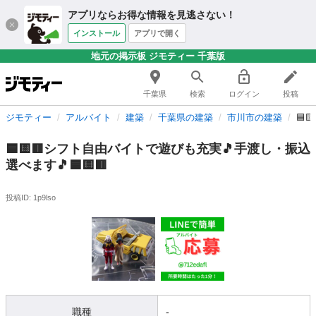
アプリならお得な情報を見逃さない！
インストール
アプリで開く
地元の掲示板 ジモティー 千葉版
千葉県
検索
ログイン
投稿
ジモティー
アルバイト
建築
千葉県の建築
市川市の建築
🟦
🟦🟨🟥シフト自由バイトで遊びも充実🎵手渡し・振込
選べます🎵🟦🟨🟥
投稿ID: 1p9lso
職種
-