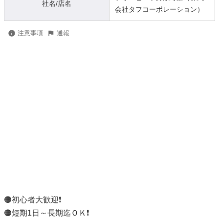
社名/店名
会社タフコーポレーション）
注意事項
通報
🟠初心者大歓迎❗

🟠短期1日～長期迄ＯＫ❗
