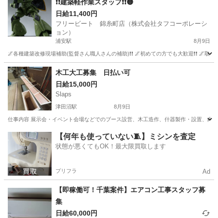
❗❗建築軽作業スタッフ❗❗🟡
日給11,400円
フリービート 錦糸町店（株式会社タフコーポレーシ
ョン）
浦安駅
8月9日
🌌各種建築改修現場補助(監督さん職人さんの補助)❗❗ 🌌初めての方でも大歓迎❗❗ 🌌取
千葉
浦安市
浦安駅
建築
スタッフ
木工大工募集 日払い可
日給15,000円
Slaps
津田沼駅
8月9日
仕事内容 展示会・イベント会場などでのブース設営、木工造作、什器製作・設置、内装工
千葉
船橋市
津田沼駅
大工
【何年も使っていない🧵】ミシンを査定
状態が悪くてもOK！最大限買取します
プリフラ
Ad
【即稼働可！千葉案件】エアコン工事スタッフ募
集
日給60,000円