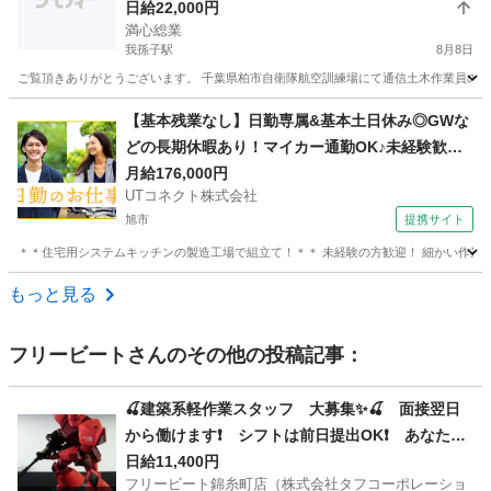
日給22,000円
満心総業
我孫子駅
8月8日
ご覧頂きありがとうございます。 千葉県柏市自衛隊航空訓練場にて通信土木作業員の手元作業
千葉
柏市
我孫子駅
その他
【基本残業なし】日勤専属&基本土日休み◎GWな
どの長期休暇あり！マイカー通勤OK♪未経験歓
迎！若手～ミドル男女活躍中【システムキッチン
月給176,000円
UTコネクト株式会社
の組立て】＜茨城県神栖市＞
旭市
提携サイト
＊＊住宅用システムキッチンの製造工場で組立て！＊＊ 未経験の方歓迎！ 細かい作業をす
千葉
旭市
大工
もっと見る
フリービート
さんのその他の投稿記事：
🍒建築系軽作業スタッフ 大募集✨🍒 面接翌日
から働けます❗ シフトは前日提出OK❗ あなた次
第で自由に調整可能です😊🎵
日給11,400円
フリービート錦糸町店（株式会社タフコーポレーショ