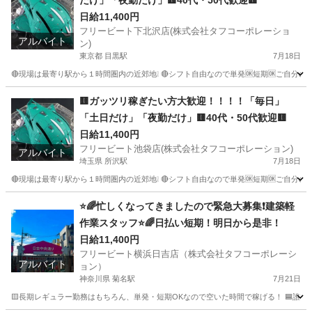
だけ」「夜勤だけ」🟨40代・50代歓迎🟨
日給11,400円
フリービート下北沢店(株式会社タフコーポレーショ
アルバイト
ン)
東京都 目黒駅
7月18日
🔴現場は最寄り駅から１時間圏内の近郊地❕ 🔴シフト自由なので単発🆗短期🆗ご自分の都
東京
千代田区
目黒駅
その他
給料
🟨ガッツリ稼ぎたい方大歓迎！！！！「毎日」
「土日だけ」「夜勤だけ」🟨40代・50代歓迎🟨
日給11,400円
フリービート池袋店(株式会社タフコーポレーション)
アルバイト
埼玉県 所沢駅
7月18日
🔴現場は最寄り駅から１時間圏内の近郊地❕ 🔴シフト自由なので単発🆗短期🆗ご自分の都
埼玉
さいたま市
所沢駅
その他
給料
⭐🌈忙しくなってきましたので緊急大募集❗建築軽
作業スタッフ⭐🌈日払い短期！明日から是非！
日給11,400円
フリービート横浜日吉店（株式会社タフコーポレーシ
アルバイト
ョン）
神奈川県 菊名駅
7月21日
🟨長期レギュラー勤務はもちろん、単発・短期OKなので空いた時間で稼げる！ 🟦誰で