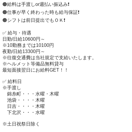
🟠給料は手渡しor週払い振込み❗

🟠仕事が早く終わった時も給与保証❗

🟠シフトは前日提出でもＯＫ❗

✅ 給与・待遇

日勤/日給10600円～

※10勤務までは10100円

夜勤/日給13300円～

※往復交通費は当社規定で支給いたします。

※ヘルメット等備品無料貸与

最短面接翌日にお給料GET！！

✅ 給料日

※手渡し

　錦糸町・・・水曜・木曜

　池袋・・・・木曜

　日吉・・・・木曜

　下北沢・・・水曜

※土日祝祭日除く
