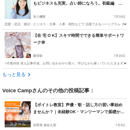
もビジネスも充実。占い師になろう。初級編 テ
キスト込み（ハートグラムカード）
本八幡駅
7月16日
恋愛・恋活・婚活・ビジネス・仕事・人事・相性などで 活躍できるハートグラム ２５枚
千葉
市川市
本八幡駅
その他
占い師
【在 宅 O K】スキマ時間でできる簡単サポートワ
ーク🌸
横田駅
7月16日
○作業内容 求人記事作成、お問い合わせやり取り、学びながら稼 いでいただきます。 ○
千葉
木更津市
横田駅
その他
オンライン
もっと見る
Voice Camp
さんのその他の投稿記事：
【ボイトレ教室】声優・歌・話し方の習い事始め
ませんか？｜未経験OK・マンツーマンで基礎から
学べるレッスン｜オンライン対応｜プロ志望も歓
スクール
迎
長野県 南佐久郡
7月4日