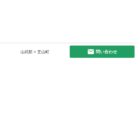
問い合わせ
山武郡 > 芝山町
初めての方へ
利用規約
プライバシーポリシー
プライバシー・ステートメント
健全化に資する運用方針
お問い合わせ
運営会社
サイトマップ
ご利用ガイド
フリーワードで探す
PC版で表示
都道府県選択