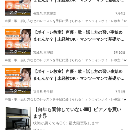
ませんか？｜未経験OK・マンツーマンで基礎から
学べるレッスン｜オンライン対応｜プロ志望も歓
スクール
迎
長野県 東筑摩郡
7月4日
声優・歌・話し方などのレッスンを手軽に受けられる！ オンラインボイトレ教室「Voice
長野
東筑摩郡
その他
声優
【ボイトレ教室】声優・歌・話し方の習い事始め
ませんか？｜未経験OK・マンツーマンで基礎から
学べるレッスン｜オンライン対応｜プロ志望も歓
スクール
迎
宮城県 亘理郡
5月10日
声優・歌・話し方などのレッスンを手軽に受けられる！ オンラインボイトレ教室「Voice
宮城
亘理郡
その他
【ボイトレ教室】声優・歌・話し方の習い事始め
ませんか？｜未経験OK・マンツーマンで基礎から
学べるレッスン｜オンライン対応｜プロ志望も歓
スクール
迎
福井県 丹生郡
7月4日
声優・歌・話し方などのレッスンを手軽に受けられる！ オンラインボイトレ教室「Voice
福井
丹生郡
その他
【何年も調律していない🎹】ピアノを買い
ます🖐️
状態が悪くてもOK！最大限買取します