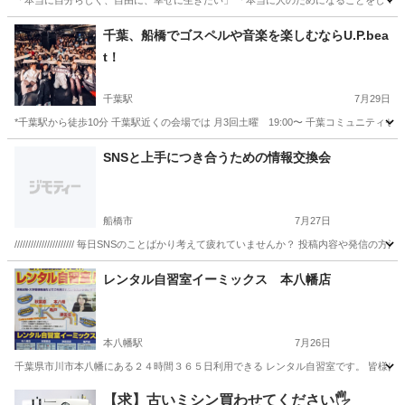
「本当に自分らしく、自由に、幸せに生きたい」 「本当に人のためになることをして、世
千葉
千葉市
桜木駅
その他
アデプトプログラム
千葉、船橋でゴスペルや音楽を楽しむならU.P.bea
t！
千葉駅
7月29日
*千葉駅から徒歩10分 千葉駅近くの会場では 月3回土曜 19:00〜 千葉コミュニティセ
千葉
千葉市
千葉駅
その他
SNSと上手につき合うための情報交換会
船橋市
7月27日
////////////////////// 毎日SNSのことばかり考えて疲れていませんか？ 投稿内容や発信
千葉
船橋市
その他
状態
レンタル自習室イーミックス 本八幡店
本八幡駅
7月26日
千葉県市川市本八幡にある２４時間３６５日利用できる レンタル自習室です。 皆様はこ
千葉
市川市
本八幡駅
その他
場所
【求】古いミシン買わせてください🖐️