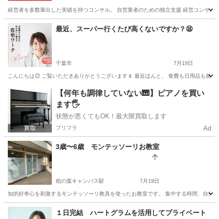
経営者を多数輩出した実績を持つコンサル。 自営業者のための独立支援 経営コンサルタントです
千葉
八千代市
八千代台駅
その他
オンライン
最近、スーパー行くたび高くないですか？😫
千葉市
7月19日
こんにちは😊 ご覧いただきありがとうございます🌷 最近ほんと、 食費も日用品も前よ
千葉
千葉市
その他
家事
【何年も調律していない🎹】ピアノを買い
ます🖐️
状態が悪くてもOK！最大限買取します
プリフラ
Ad
3歳〜6歳 モンテッソーリお教室
柏の葉キャンパス駅
7月19日
知的好奇心を刺激するモンテッソーリ教具を使ったお教室です。 集中する時間、自分で選
千葉
柏市
柏の葉キャンパス駅
その他
モンテッソーリ
１日完結 ハートグラムを活用してプライベート