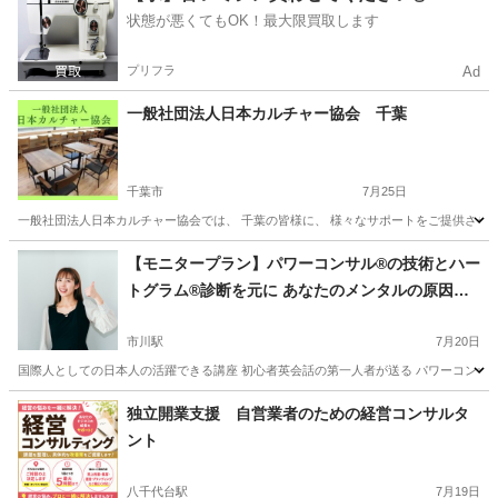
状態が悪くてもOK！最大限買取します
プリフラ
Ad
一般社団法人日本カルチャー協会 千葉
千葉市
7月25日
一般社団法人日本カルチャー協会では、 千葉の皆様に、 様々なサポートをご提供させてい
千葉
千葉市
その他
オンライン
【モニタープラン】パワーコンサル®の技術とハー
トグラム®診断を元に あなたのメンタルの原因を
コンサルコーチング診断
市川駅
7月20日
国際人としての日本人の活躍できる講座 初心者英会話の第一人者が送る パワーコンサル
千葉
市川市
市川駅
その他
コーチング
独立開業支援 自営業者のための経営コンサルタ
ント
八千代台駅
7月19日