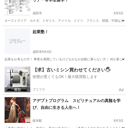
リデー＆学生留学！
成田市
8月5日
オーストラリア、カナダ、イギリス、アメリカ、ドイツ、フランス、韓国、中国などの留
千葉
成田市
その他
千葉
千葉市
その他
起業塾！
成田市
8月4日
起業をお考えの方！ 事業を展開しているけどなかなか起動に乗らない方！ 何か新しいこと
千葉
成田市
その他
千葉
富里市
その他
【求】古いミシン買わせてください🖐️
状態が悪くてもOK！最大限買取します
プリフラ
Ad
アデプトプログラム スピリチュアルの真髄を学
び、自由に生きる人生へ！
桜木駅
8月3日