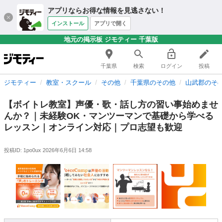
アプリならお得な情報を見逃さない！
インストール
アプリで開く
地元の掲示板 ジモティー 千葉版
千葉県
検索
ログイン
投稿
ジモティー
教室・スクール
その他
千葉県のその他
山武郡のそ
【ボイトレ教室】声優・歌・話し方の習い事始めませ
んか？｜未経験OK・マンツーマンで基礎から学べる
レッスン｜オンライン対応｜プロ志望も歓迎
投稿ID: 1po0ux
2026年6月6日 14:58