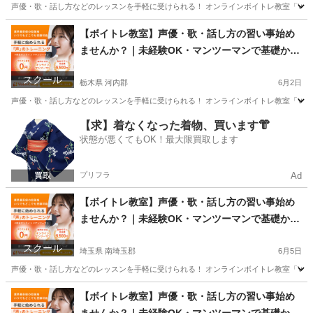
声優・歌・話し方などのレッスンを手軽に受けられる！ オンラインボイトレ教室「Voice
長野
南佐久郡
その他
声優
【ボイトレ教室】声優・歌・話し方の習い事始め
ませんか？｜未経験OK・マンツーマンで基礎から
学べるレッスン｜オンライン対応｜プロ志望も歓
スクール
迎
栃木県 河内郡
6月2日
声優・歌・話し方などのレッスンを手軽に受けられる！ オンラインボイトレ教室「Voice
栃木
河内郡
その他
【求】着なくなった着物、買います👘
状態が悪くてもOK！最大限買取します
プリフラ
Ad
【ボイトレ教室】声優・歌・話し方の習い事始め
ませんか？｜未経験OK・マンツーマンで基礎から
学べるレッスン｜オンライン対応｜プロ志望も歓
スクール
迎
埼玉県 南埼玉郡
6月5日
声優・歌・話し方などのレッスンを手軽に受けられる！ オンラインボイトレ教室「Voice
埼玉
南埼玉郡
その他
【ボイトレ教室】声優・歌・話し方の習い事始め