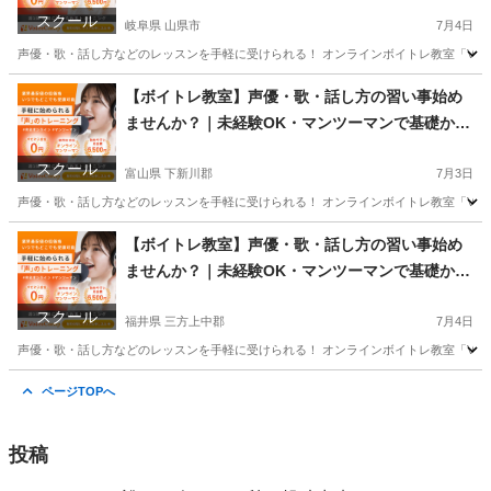
学べるレッスン｜オンライン対応｜プロ志望も歓
スクール
迎
岐阜県 山県市
7月4日
声優・歌・話し方などのレッスンを手軽に受けられる！ オンラインボイトレ教室「Voice
岐阜
山県市
その他
【ボイトレ教室】声優・歌・話し方の習い事始め
ませんか？｜未経験OK・マンツーマンで基礎から
学べるレッスン｜オンライン対応｜プロ志望も歓
スクール
迎
富山県 下新川郡
7月3日
声優・歌・話し方などのレッスンを手軽に受けられる！ オンラインボイトレ教室「Voice
富山
下新川郡
その他
声優
【ボイトレ教室】声優・歌・話し方の習い事始め
ませんか？｜未経験OK・マンツーマンで基礎から
学べるレッスン｜オンライン対応｜プロ志望も歓
スクール
迎
福井県 三方上中郡
7月4日
声優・歌・話し方などのレッスンを手軽に受けられる！ オンラインボイトレ教室「Voice
福井
三方上中郡
その他
声優
ページTOPへ
投稿