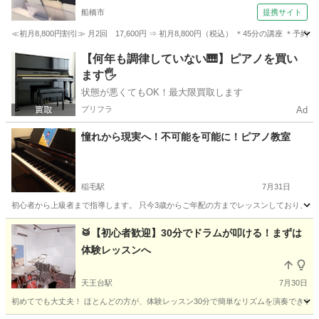
船橋市
提携サイト
≪初月8,800円割引≫ 月2回 17,600円 ⇒ 初月8,800円（税込） ＊45分の講座
千葉
船橋市
ボーカル
【何年も調律していない🎹】ピアノを買い
ます🖐️
状態が悪くてもOK！最大限買取します
プリフラ
Ad
憧れから現実へ！不可能を可能に！ピアノ教室
稲毛駅
7月31日
初心者から上級者まで指導します。 只今3歳からご年配の方までレッスンしており、レッ
千葉
千葉市
稲毛駅
ピアノ
レッスン
🥁【初心者歓迎】30分でドラムが叩ける！まずは
体験レッスンへ
天王台駅
7月30日
初めてでも大丈夫！ ほとんどの方が、体験レッスン30分で簡単なリズムを演奏できるように