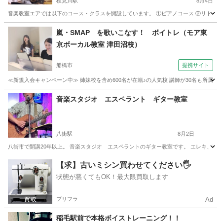
検見川駅
8月4日
音楽教室エアでは以下のコース・クラスを開設しています。 ①ピアノコース ②リトミッ
千葉
千葉市
検見川駅
音楽
レッスン
嵐・SMAP を歌いこなす！ ボイトレ（モア東
京ボーカル教室 津田沼校）
船橋市
提携サイト
≪新規入会キャンペーン中≫ 姉妹校を含め600名が在籍♪の人気校 講師が30名も所属♪ 
千葉
船橋市
ボーカル
音楽スタジオ エスペラント ギター教室
八街駅
8月2日
八街市で開講20年以上。 音楽スタジオ エスペラントのギター教室です。 エレキ、アコギ
千葉
八街市
八街駅
ギター
スタジオ
【求】古いミシン買わせてください🖐️
状態が悪くてもOK！最大限買取します
プリフラ
Ad
稲毛駅前で本格ボイストレーニング！！