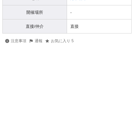
開催場所
-
直接/仲介
直接
注意事項
通報
お気に入り 5