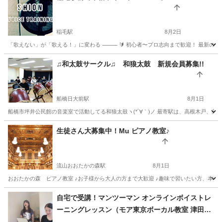
稲毛駅
8月2日
「歌えない」が「歌える！」に変わる ⸻ 🔰 初心者〜プロ志向まで歓迎！ 最新の発声
千葉
千葉市
稲毛駅
ボーカル
♫和太鼓サークル♫ 和狼太鼓 新規会員募集!!
船橋日大前駅
8月1日
船橋市坪井公民館の音楽室で活動してる和狼太鼓ヽ(*´∀｀)ノ 最寄駅は、高根木戸、薬円台
千葉
船橋市
船橋日大前駅
和太鼓
千葉
船橋市
生徒さん大募集中！Mu ピアノ教室♪
北習志野駅
和太鼓
太鼓
流山おおたかの森駅
8月1日
おおたかの森 ピアノ教室 ♪お子様から大人の方まで大歓迎 ♪趣味で習いたい方、本格的に
千葉
流山市
流山おおたかの森駅
ピアノ
千葉
柏市
自宅で受講！マンツーマン オンラインボイストレ
ーニングレッスン（モア東京ボーカル教室 津田沼
柏の葉キャンパス駅
ピアノ
プロフィール
校）