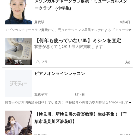
メゾンカルチャークラブ蘇我「ミュージカルスタ
ークラブ」(小学生)
蘇我駅
8月4日
メゾンカルチャークラブ蘇我にて、元タカラジェンヌ星風エレナによる 「ミュージカルスターク
千葉
千葉市
蘇我駅
ボーカル
ミュージカル
【何年も使っていない🧵】ミシンを査定
状態が悪くてもOK！最大限買取します
プリフラ
Ad
ピアノオンラインレッスン
我孫子市
8月4日
保育士や幼稚園教諭を目指している方！ 学校帰りや授業の空き時間などを利用して、オン
千葉
我孫子市
ピアノ
コマ
【検見川、新検見川の音楽教室】生徒募集！【千
葉市花見川区浪花町】