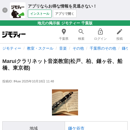
アプリならお得な情報を見逃さない！
インストール
アプリで開く
地元の掲示板 ジモティー 千葉版
千葉県
検索
ログイン
投稿
ジモティー
教室・スクール
音楽
その他
千葉県のその他
鎌ケ
Maruiクラリネット音楽教室(松戸、柏、鎌ヶ谷、船
橋、東京都)
投稿ID: lf4uw
2025年10月18日 11:48
地域
鎌ケ谷市