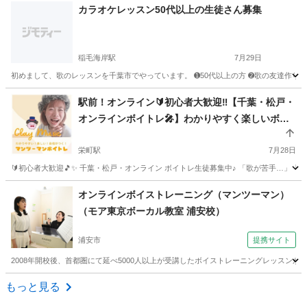
千葉
我孫子市
天王台駅
ドラム
フィルイン
カラオケレッスン50代以上の生徒さん募集
稲毛海岸駅
7月29日
初めまして、歌のレッスンを千葉市でやっています。 ➊50代以上の方 ➋歌の友達作りた
千葉
千葉市
稲毛海岸駅
ボーカル
50代
駅前！オンライン🔰初心者大歓迎‼️【千葉・松戸・
オンラインボイトレ🎤】わかりやすく楽しいボイ
トレ！
栄町駅
7月28日
🔰初心者大歓迎🎵✨ 千葉・松戸・オンライン ボイトレ生徒募集中♪ 「歌が苦手…」「
千葉
千葉市
栄町駅
ボーカル
音痴
オンラインボイストレーニング（マンツーマン）
（モア東京ボーカル教室 浦安校）
浦安市
提携サイト
2008年開校後、首都圏にて延べ5000人以上が受講したボイストレーニングレッスン
千葉
浦安市
ボーカル
もっと見る