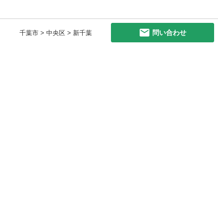
問い合わせ
千葉市 > 中央区 > 新千葉
初めての方へ
利用規約
プライバシーポリシー
プライバシー・ステートメント
健全化に資する運用方針
お問い合わせ
運営会社
サイトマップ
ご利用ガイド
フリーワードで探す
PC版で表示
都道府県選択
特定商取引法の表示
利用者情報の外部送信について
© 2011-
2026
Jmty, Inc.