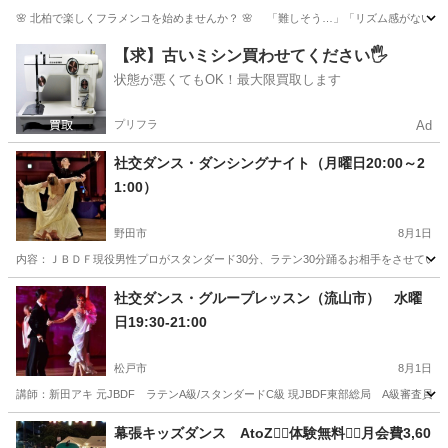
🌸 北柏で楽しくフラメンコを始めませんか？ 🌸 「難しそう…」「リズム感がないけど大丈夫
千葉
柏市
北柏駅
フラメンコ
サークル
【求】古いミシン買わせてください🖐️
状態が悪くてもOK！最大限買取します
プリフラ
Ad
社交ダンス・ダンシングナイト（月曜日20:00～2
1:00）
野田市
8月1日
内容：ＪＢＤＦ現役男性プロがスタンダード30分、ラテン30分踊るお相手をさせていた
千葉
野田市
社交ダンス
ラテン
社交ダンス・グループレッスン（流山市） 水曜
日19:30-21:00
松戸市
8月1日
講師：新田アキ 元JBDF ラテンA級/スタンダードC級 現JBDF東部総局 A級審査
千葉
松戸市
社交ダンス
ラテン
幕張キッズダンス AtoZ🧜‍♀️体験無料🧜‍♀️月会費3,60