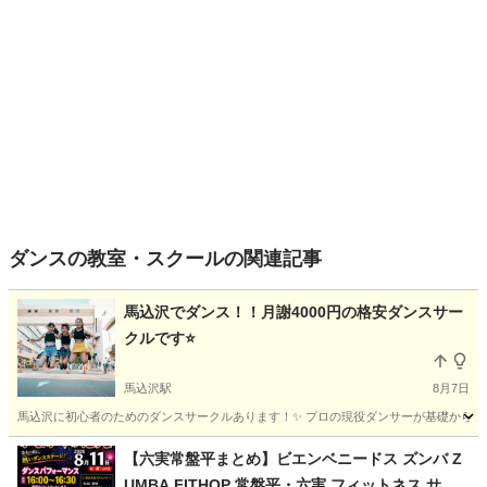
ダンスの教室・スクールの関連記事
馬込沢でダンス！！月謝4000円の格安ダンスサー
クルです⭐️
馬込沢駅
8月7日
馬込沢に初心者のためのダンスサークルあります！✨ プロの現役ダンサーが基礎からていねい
千葉
鎌ケ谷市
馬込沢駅
ヒップホップ
サークル
【六実常盤平まとめ】ビエンベニードス ズンバ Z
UMBA FITHOP 常盤平・六実 フィットネス サー