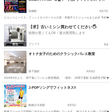
クルスケジュールまとめ 柏市 松戸市 鎌ケ谷市 健
康 ダイエット 仲間作り 安価でも価値のあるレッ
高柳駅
8月7日
スンを
ビエンベニードス・フィットネスサークル六実・常盤平スケジュールまとめ🎵 予約不要!!参加費
千葉
柏市
高柳駅
ズンバ
サークル
【求】古いミシン買わせてください🖐️
状態が悪くてもOK！最大限買取します
プリフラ
Ad
オトナ女子のためのクラシックバレエ教室
西千葉駅
8月6日
2024年6月より、 西千葉にてバレエ教室開講。 〈場所〉 JR西千葉駅 京成西登戸駅 徒歩4分 
千葉
千葉市
西千葉駅
バレエ
クラシックバレエ
J-POPソングでフィットネス‼️
船橋日大前駅
8月5日
船橋アリーナで定期的に自主サークルを開催しています。 他ではあまり無い【J-POP