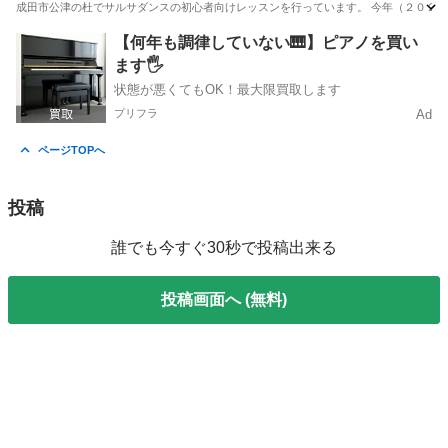
成田市公津の杜でサルサダンスの初心者向けレッスンを行っています。 今年（２０２６
千葉
成田市
公津の杜駅
ダンス
キューバ
【何年も調律していない🎹】ピアノを買い
ます🖐️
状態が悪くてもOK！最大限買取します
プリフラ
Ad
ページTOPへ
投稿
誰でも今すぐ30秒で投稿出来る
投稿画面へ (無料)