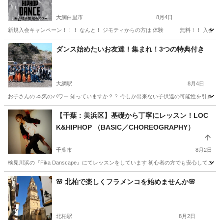
大網白里市
8月4日
新規入会キャンペーン！！！ なんと！ ジモティからの方は 体験 無料！！ 入会金 
千葉
大網白里市
ヒップホップ
クラス
ダンス始めたいお友達！集まれ！3つの特典付き
大網駅
8月4日
お子さんの 本気のパワー 知っていますか？？ 今しか出来ない子供達の可能性を引き出
千葉
東金市
大網駅
ヒップホップ
無料
【千葉：美浜区】基礎から丁寧にレッスン！LOC
K&HIPHOP （BASIC／CHOREOGRAPHY）
千葉市
8月2日
検見川浜の『Fika Danscape』にてレッスンをしています 初心者の方でも安心してご
千葉
千葉市
ヒップホップ
クラス
🌸 北柏で楽しくフラメンコを始めませんか🌸
北柏駅
8月2日