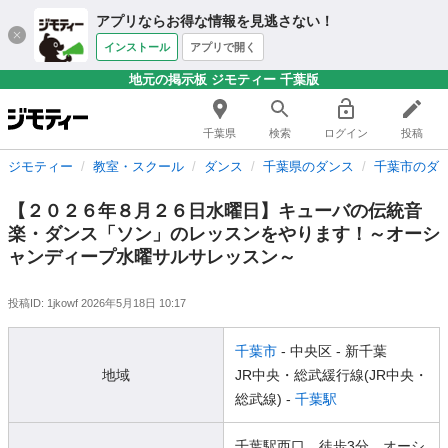
アプリならお得な情報を見逃さない！
インストール
アプリで開く
地元の掲示板 ジモティー 千葉版
千葉県
検索
ログイン
投稿
ジモティー
教室・スクール
ダンス
千葉県のダンス
千葉市のダ
【２０２６年８月２６日水曜日】キューバの伝統音
楽・ダンス「ソン」のレッスンをやります！～オーシ
ャンディープ水曜サルサレッスン～
投稿ID: 1jkowf
2026年5月18日 10:17
千葉市
- 中央区
- 新千葉
地域
JR中央・総武緩行線(JR中央・
総武線) -
千葉駅
千葉駅西口 徒歩3分 オーシ