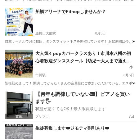
千葉
船橋市
船橋日大前駅
ダンス
POP
船橋アリーナでFithopしませんか？
船橋日大前駅
8月5日
自主サークルで月に数回、ダンスフィットネスを開催しています！ お盆期間は今、人気急上
千葉
船橋市
船橋日大前駅
ダンス
インスタ
大人気K-popカバークラスあり！市川本八幡の初
心者歓迎ダンススクール【幼児〜大人まで通える
アットホームなスクール⭐︎通い放題制度＆回数券で
来れる時に楽しくダンス☆体験無料】
市川駅
8月5日
皆様初めまして！ 開講してからたくさんの会員様にご参加いただいている、エスポワールの
千葉
市川市
市川駅
ダンス
エスポワール
【何年も調律していない🎹】ピアノを買い
ます🖐️
状態が悪くてもOK！最大限買取します
プリフラ
Ad
生徒募集します❤️ジモティ割引あり❤️