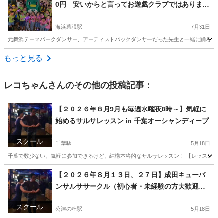
0円 安いからと言ってお遊戯クラブではありませ
ん。土曜日幕張コミニティセンターで活動中。
海浜幕張駅
7月31日
元舞浜テーマパークダンサー、アーティストバックダンサーだった先生と一緒に踊ろう！
千葉
千葉市
海浜幕張駅
ダンス
運動不足
もっと見る
レコちゃん
さんのその他の投稿記事：
【２０２６年８月9月も毎週水曜夜8時～】気軽に
始めるサルサレッスン in 千葉オーシャンディープ
スクール
千葉駅
5月18日
千葉で数少ない、気軽に参加できるけど、結構本格的なサルサレッスン！ 【レッスンの特
千葉
千葉市
千葉駅
ダンス
サルサ
【２０２６年８月１３日、２７日】成田キューバ
ンサルササークル（初心者・未経験の方大歓迎！
キューバ音楽が好きな方、ワンランク上のサルサ
スクール
を踊りたい方もどうぞ）
公津の杜駅
5月18日