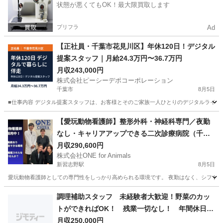
状態が悪くてもOK！最大限買取します
プリフラ
Ad
【正社員・千葉市花見川区】年休120日！デジタル
提案スタッフ｜月給24.3万円〜36.7万円
月収243,000円
株式会社ピーシーデポコーポレーション
千葉市
8月5日
■仕事内容 デジタル提案スタッフは、お客様とそのご家族一人ひとりのデジタルライフ
千葉
千葉市
サービス業
アプリ
【愛玩動物看護師】整形外科・神経科専門／夜勤
なし・キャリアアップできる二次診療病院（千
葉）
月収290,600円
株式会社ONE for Animals
新習志野駅
8月5日
愛玩動物看護師としての専門性をしっかり高められる環境です。 夜勤はなく、シフト制で
千葉
習志野市
新習志野駅
その他
病院
調理補助スタッフ 未経験者大歓迎！野菜のカッ
トができればOK！ 残業一切なし！ 年間休日12
4日以上！ 主婦や子育て世代活躍中！
月収250,000円