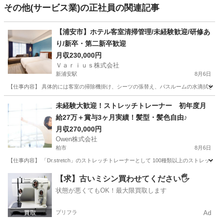
その他(サービス業)の正社員の関連記事
【浦安市】ホテル客室清掃管理/未経験歓迎/研修あ
り/新卒・第二新卒歓迎
月収230,000円
Ｖａｒｉｕｓ株式会社
新浦安駅
8月6日
【仕事内容】 具体的には客室の掃除機掛け、シーツの張替え、バスルームの水滴拭き取
千葉
浦安市
新浦安駅
ホテル
未経験大歓迎！ストレッチトレーナー 初年度月
給27万＋賞与3ヶ月実績！髪型・髪色自由♪
月収270,000円
Owen株式会社
柏市
8月6日
【仕事内容】 「Dr.stretch」のストレッチトレーナーとして 100種類以上のストレ
千葉
柏市
サービス業
未経験
【求】古いミシン買わせてください🖐️
状態が悪くてもOK！最大限買取します
プリフラ
Ad