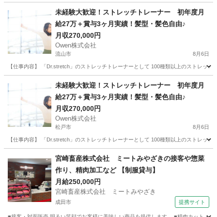
未経験大歓迎！ストレッチトレーナー 初年度月
給27万＋賞与3ヶ月実績！髪型・髪色自由♪
月収270,000円
Owen株式会社
流山市
8月6日
【仕事内容】 「Dr.stretch」のストレッチトレーナーとして 100種類以上のストレ
千葉
流山市
サービス業
未経験
未経験大歓迎！ストレッチトレーナー 初年度月
給27万＋賞与3ヶ月実績！髪型・髪色自由♪
月収270,000円
Owen株式会社
松戸市
8月6日
【仕事内容】 「Dr.stretch」のストレッチトレーナーとして 100種類以上のストレ
千葉
松戸市
サービス業
未経験
宮崎畜産株式会社 ミートみやざきの接客や惣菜
作り、精肉加工など 【制服貸与】
月給250,000円
宮崎畜産株式会社 ミートみやざき
成田市
提携サイト
■接客・対面販売 明るい笑顔でお客様に美味しい商品を提供します。 ■精肉カット・加工