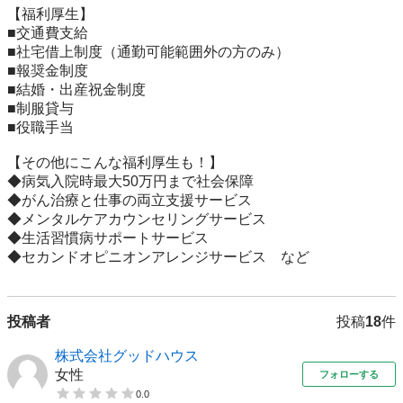
【福利厚生】

■交通費支給

■社宅借上制度（通勤可能範囲外の方のみ）

■報奨金制度

■結婚・出産祝金制度

■制服貸与

■役職手当

【その他にこんな福利厚生も！】

◆病気入院時最大50万円まで社会保障

◆がん治療と仕事の両立支援サービス

◆メンタルケアカウンセリングサービス

◆生活習慣病サポートサービス

◆セカンドオピニオンアレンジサービス　など
投稿者
投稿
18
件
株式会社グッドハウス
女性
フォローする
0.0