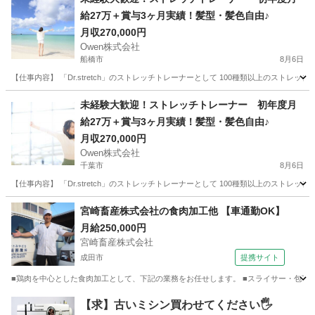
給27万＋賞与3ヶ月実績！髪型・髪色自由♪
月収270,000円
Owen株式会社
船橋市
8月6日
【仕事内容】 「Dr.stretch」のストレッチトレーナーとして 100種類以上のストレ
千葉
船橋市
サービス業
未経験
未経験大歓迎！ストレッチトレーナー 初年度月
給27万＋賞与3ヶ月実績！髪型・髪色自由♪
月収270,000円
Owen株式会社
千葉市
8月6日
【仕事内容】 「Dr.stretch」のストレッチトレーナーとして 100種類以上のストレ
千葉
千葉市
サービス業
未経験
宮崎畜産株式会社の食肉加工他 【車通勤OK】
月給250,000円
宮崎畜産株式会社
成田市
提携サイト
■鶏肉を中心とした食肉加工として、下記の業務をお任せします。 ■スライサー・包丁を
千葉
成田市
飲食
【求】古いミシン買わせてください🖐️