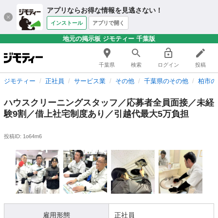
アプリならお得な情報を見逃さない！
インストール
アプリで開く
地元の掲示板 ジモティー 千葉版
千葉県
検索
ログイン
投稿
ジモティー
正社員
サービス業
その他
千葉県のその他
柏市の
ハウスクリーニングスタッフ／応募者全員面接／未経
験9割／借上社宅制度あり／引越代最大5万負担
投稿ID: 1o64m6
雇用形態
正社員