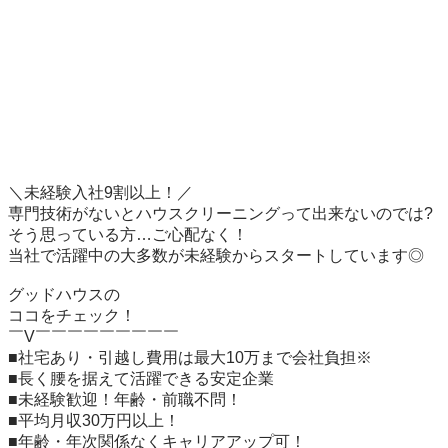
＼未経験入社9割以上！／

専門技術がないとハウスクリーニングって出来ないのでは?

そう思っている方…ご心配なく！

当社で活躍中の大多数が未経験からスタートしています◎

グッドハウスの

ココをチェック！

￣V￣￣￣￣￣￣￣￣￣

■社宅あり・引越し費用は最大10万まで会社負担※

■長く腰を据えて活躍できる安定企業

■未経験歓迎！年齢・前職不問！

■平均月収30万円以上！

■年齢・年次関係なくキャリアアップ可！
