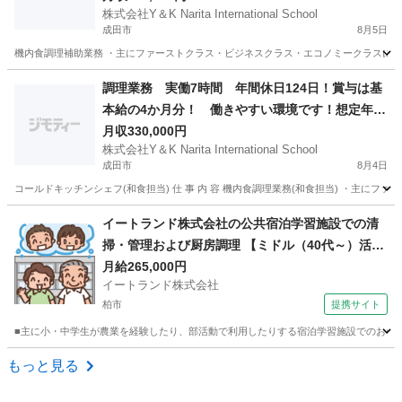
株式会社Y＆K Narita International School
成田市
8月5日
機内食調理補助業務 ・主にファーストクラス・ビジネスクラス・エコノミークラスに 提
千葉
成田市
飲食
業務
調理業務 実働7時間 年間休日124日！賞与は基
本給の4か月分！ 働きやすい環境です！想定年収
450万〜530万！
月収330,000円
株式会社Y＆K Narita International School
成田市
8月4日
コールドキッチンシェフ(和食担当) 仕 事 内 容 機内食調理業務(和食担当) ・主に
千葉
成田市
調理師
千葉
富里市
調理師
業務
イートランド株式会社の公共宿泊学習施設での清
掃・管理および厨房調理 【ミドル（40代～）活躍
中】
月給265,000円
イートランド株式会社
柏市
提携サイト
■主に小・中学生が農業を経験したり、部活動で利用したりする宿泊学習施設でのお仕事です
千葉
柏市
調理師
もっと見る