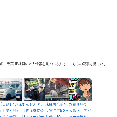
置... 千葉 正社員の求人情報を見ている人は、こちらの記事も見ていま
【日給1.4万保
あんぜんタカ
未経験◎前年
寮費無料で一
証】早く終わ
ラ物流株式会
度賞与年5.2ヶ
人暮らしデビ
っても全額...
社のスーパー
月分／30...
ュー🌟日払