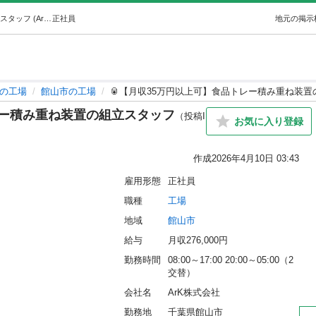
🥫【月収35万円以上可】食品トレー積み重ね装置の組立スタッフ (ArK株式会社) 館山の工場の正社員の求人情報 ArK株式会社｜ジモティー
正社員
地元の掲示
の工場
館山市の工場
🥫【月収35万円以上可】食品トレー積み重ね装
レー積み重ね装置の組立スタッフ
（投稿I
お気に入り登録
作成
2026年4月10日 03:43
雇用形態
正社員
職種
工場
地域
館山市
給与
月収276,000円
勤務時間
08:00～17:00 20:00～05:00（2
交替）
会社名
ArK株式会社
勤務地
千葉県館山市