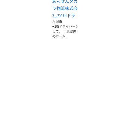
あんぜんタカ
ラ物流株式会
社の10tドラ...
八街市
■10tドライバーと
して、 千葉県内
のホーム...