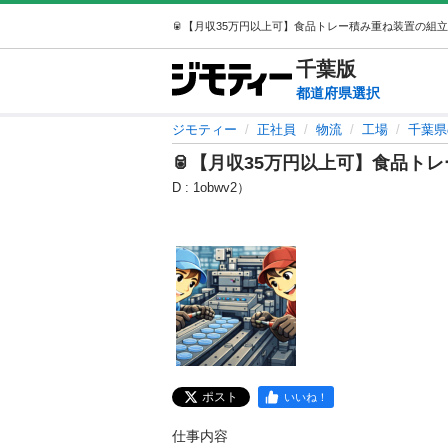
千葉
版
都道府県選択
ジモティー
正社員
物流
工場
千葉県
🥫【月収35万円以上可】食品ト
D : 1obwv2）
ポスト
いいね！
仕事内容
