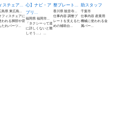
ィスチェア...
心】ナビ・ア
整プレート...
助スタッフ
広島県 東広島...
香川県 観音寺...
千葉市
プリ...
オフィスチェアに
仕事内容 調整プ
仕事内容 産業用
福岡県 福岡市...
使われる脚部や背
レートを支えるた
機械に使われる金
「タクシーって道
もたれパーツ...
めの補助台...
属パー...
に詳しくないと難
しそう…」 ...