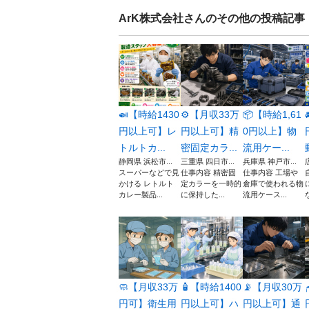
ArK株式会社
さんのその他の投稿記事
🍛【時給1430
⚙️【月収33万
📦【時給1,61
円以上可】レ
円以上可】精
0円以上】物
トルトカ...
密固定カラ...
流用ケー...
静岡県 浜松市...
三重県 四日市...
兵庫県 神戸市...
スーパーなどで見
仕事内容 精密固
仕事内容 工場や
かける レトルト
定カラーを一時的
倉庫で使われる物
カレー製品...
に保持した...
流用ケース...
🧼【月収33万
🧴【時給1400
📡【月収30万
円可】衛生用
円以上可】ハ
円以上可】通