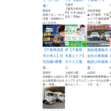
千葉市
価！...
ツ...
【最高月収46万
野田市
市役所前駅
円】大手×食品で
頑張りをしっかり
🌊【千葉県・千葉
安定！早朝o...
前
評価！未経験から
エリア】物流倉庫
はじめる4t...
スタッフ募...
【千葉県茂原
🌈【千葉県・
南総通運株式
市の求人】社
市原エリア】
会社の車両移
宅完備×寮費
ガラス工場
動及び外装検
無...
ス...
査...
K
茂原市
上総村上駅
山武市
未経験から始めら
🌈【千葉県・市原
■BMW新車整備セ
れる製造業のお仕
エリア】ガラス工
ンターでのお仕事
事！ 学歴...
場スタッフ...
です。 主...
2