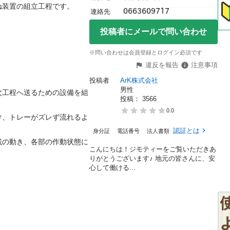
置の組立工程です。

連絡先
投稿者にメールで問い合わせ
※問い合わせは会員登録とログイン必須です
違反を報告
注意事項
投稿者
ArK株式会社
男性
次工程へ送るための設備を組
投稿： 
3566
0.0
け、トレーがズレず流れるよ
認証とは
身分証
電話番号
法人書類
載の動き、各部の作動状態に
こんにちは！ジモティーをご覧いただきあ
りがとうございます♪ 地元の皆さんに、安
心して働ける...