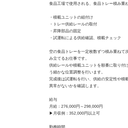
食品工場で使用される、食品トレー積み重ね装
・積載ユニットの組付け

・トレー供給レールの取付

・昇降部品の固定

・試運転による供給確認、積載チェック

空の食品トレーを一定枚数ずつ積み重ねて
み立てるお仕事です。

供給レールや積載ユニットを順番に取り付
う細かな位置調整を行います。

完成後は試運転を行い、供給の安定性や積
異常がないかを確認します。

給与

月給：276,000円～298,000円

▶月収例：352,000円以上可

勤務時間
