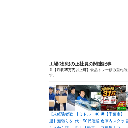
工場(物流)の正社員の関連記事
🥫【月収35万円以上可】食品トレー積み重ね装
す。
【未経験者歓
【ミドル・40
🚚【千葉市】
迎】頑張りを
代・50代活躍
倉庫内スタッ
しっかり評
中】【最高...
フ募集｜コ