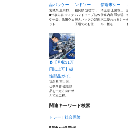
品パッケー...
ンドソー...
信端末シー...
宮城県 黒川郡...
福岡県 筑後市...
埼玉県 上尾市...
■仕事内容 マスク
ハンドソープ詰め
仕事内容 通信端
や手袋、除菌ウェ
替えパックの製造
末に使われるシー
ット...
工場でのお仕...
ルド板を一...
🧲【月収31万
円以上可】磁
性部品ガイ...
福島県 西白河...
仕事内容 磁性部
品を一定方向に整
えて次工程...
関連キーワード検索
トレー
社会保険