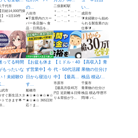
八千代市
二俣新町駅
の...
い...
【日給14,000円保
＋…・…＊…・…
八街市
成田市
証】 ⭐️1日10件
＊…・…＊…・…
■千葉県内のスー
🔰未経験から始め
...
＊…・…＋ ...
パー各店舗へ 食
られる製造業のお
品・日用品を...
仕事🔰 ...
迷ってる時間
【お盆も休ま
【ミドル・40
【高収入】青
がもったいな
ず営業中】今
代・50代活躍
果物の仕分け
い！未経験O
日から寝泊り
中】【最高...
検品 積込/...
市原市
千葉市
...
す...
【最高月収45万
青果物の仕分け
山武市
船橋市
円】近距離＆日帰
検品 積込/学歴不
今すぐ新生活スタ
★☆★☆★☆★☆
り＆荷役がラ...
問/車 バ...
ートできます🌟 **
★☆★☆ 365日対
0...
応！ま...