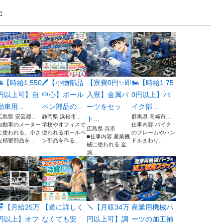
：
🚘【時給1,550
🖊️【小物部品
【寮費0円✨即
🏍️【時給1,75
円以上可】自
中心】ボール
入寮】金属パ
0円以上】バ
動車用...
ペン部品の...
ーツをセッ
イク部...
広島県 安芸郡...
静岡県 浜松市...
群馬県 高崎市...
ト...
自動車のメーター
学校やオフィスで
仕事内容 バイク
広島県 呉市
に使われる、小さ
使われるボールペ
のフレームやハン
■仕事内容 産業機
な精密部品を...
ン部品を作る...
ドルまわり...
械に使われる 金
属...
🪑【月給25万
【道に詳しく
🪛【月収34万
産業用機械パ
円以上】オフ
なくても安
円以上可】調
ーツの加工補