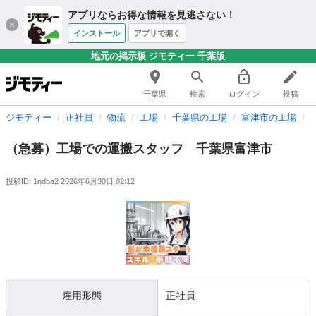
アプリならお得な情報を見逃さない！
インストール
アプリで開く
地元の掲示板 ジモティー 千葉版
千葉県
検索
ログイン
投稿
ジモティー
正社員
物流
工場
千葉県の工場
富津市の工場
（急募）工場での運搬スタッフ 千葉県富津市
投稿ID: 1ndba2
2026年6月30日 02:12
雇用形態
正社員