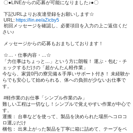
 〇●LINEからの応募が可能になりました♪●〇

 下記URLよりお友達登録をお願いします☆

 URL: 
https://lin.ee/aZicby5
 初回メッセージを確認し、必要項目を入力の上ご返信くだ
さい♪

 メッセージからの応募もおまちしております！

 ☆…・仕事内容・…☆

「力仕事はちょっと…」という方に朗報！ 運ぶ・包む・チ
ェックするだけの「超かんたん軽作業」

今なら、家賃0円の寮完備＆手厚いサポート付き！ 未経験か
らでも安心して始められる、体への負担が少ないお仕事で
す。

 #軽作業のお仕事「シンプル作業のみ」

難しい工程は一切なし！シンプルで覚えやすい作業が中心で
す。

運搬： 台車などを使って、製品を決められた場所へコロコ
ロ運ぶだけ

梱包： 出来上がった製品を丁寧に箱に詰めて、テープをペ