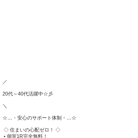
／

20代～40代活躍中☆彡

＼

☆…・安心のサポート体制・…☆

 ◇ 住まいの心配ゼロ！ ◇

 • 個室1R完全無料！
