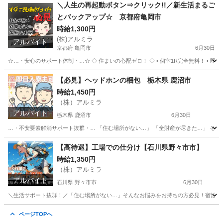
埼玉
さいたま市
倉庫
給料
＼人生の再起動ボタン⇒クリック!!／新生活まるご
とバックアップ☆ 京都府亀岡市
時給1,300円
(株)アルミラ
アルバイト
京都府 亀岡市
6月30日
☆…・安心のサポート体制・…☆ ◇ 住まいの心配ゼロ！ ◇ • 個室1R完全無料！ • 即日入
京都
亀岡市
仕分け
完全無料
【必見】ヘッドホンの梱包 栃木県 鹿沼市
時給1,450円
（株）アルミラ
アルバイト
栃木県 鹿沼市
6月30日
…・不安要素解消サポート抜群・… 「住む場所がない…」 「全財産が尽きた…」 そんな
栃木
鹿沼市
倉庫
時給
【高待遇】工場での仕分け【石川県野々市市】
時給1,350円
（株）アルミラ
アルバイト
石川県 野々市市
6月30日
＼生活サポート抜群！／「住む場所がない…」そんなお悩みをお持ちの方必見！宿泊支援いたし
石川
野々市市
倉庫
時給
ページTOPへ