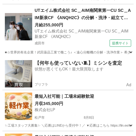
千葉
野田市
工場
未経験
UTエイム株式会社 SC＿AIM南関東第一CU SC＿A
IM新泉CF 《ANQH2C》の分解・洗浄・組立て
【車通勤OK】
月給255,000円
UTエイム株式会社 SC＿AIM南関東第一CU SC＿AIM
新泉CF 《ANQH2C》
成田市
提携サイト
■☆世界的有名企業！武田薬品工業で働こう♪ ＜遠心分離機の分解・洗浄作業＞ 希少疾患
千葉
成田市
その他
【何年も使っていない🧵】ミシンを査定
状態が悪くてもOK！最大限買取します
プリフラ
Ad
最短入社可能｜工場未経験歓迎
月収345,000円
株式会社LP
松戸市
8月8日
✨工場スタッフ大募集✨ ＼応募はLINEから受付中！／ ▼応募はこちら https://lin.e
千葉
松戸市
工場