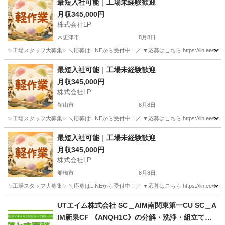
最短入社可能｜工場未経験歓迎
月収345,000円
株式会社LP
木更津市
8月8日
✨工場スタッフ大募集✨ ＼応募はLINEから受付中！／ ▼応募はこちら https://lin.e
千葉
木更津市
工場
未経験
最短入社可能｜工場未経験歓迎
月収345,000円
株式会社LP
館山市
8月8日
✨工場スタッフ大募集✨ ＼応募はLINEから受付中！／ ▼応募はこちら https://lin.e
千葉
館山市
工場
未経験
最短入社可能｜工場未経験歓迎
月収345,000円
株式会社LP
船橋市
8月8日
✨工場スタッフ大募集✨ ＼応募はLINEから受付中！／ ▼応募はこちら https://lin.e
千葉
船橋市
工場
未経験
UTエイム株式会社 SC＿AIM南関東第一CU SC＿A
IM新泉CF 《ANQH1C》の分解・洗浄・組立て