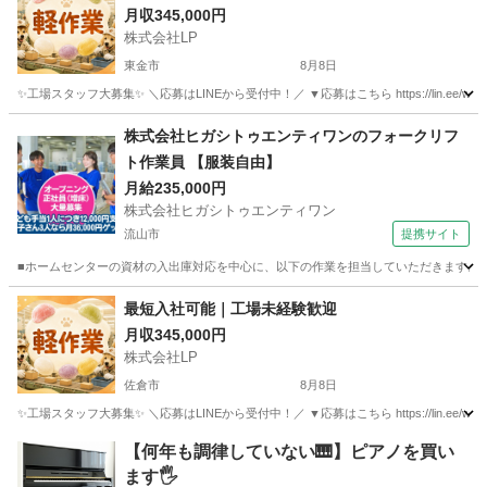
月収345,000円
株式会社LP
東金市
8月8日
✨工場スタッフ大募集✨ ＼応募はLINEから受付中！／ ▼応募はこちら https://lin.e
千葉
東金市
工場
未経験
株式会社ヒガシトゥエンティワンのフォークリフ
ト作業員 【服装自由】
月給235,000円
株式会社ヒガシトゥエンティワン
流山市
提携サイト
■ホームセンターの資材の入出庫対応を中心に、以下の作業を担当していただきます。 
千葉
流山市
倉庫管理
最短入社可能｜工場未経験歓迎
月収345,000円
株式会社LP
佐倉市
8月8日
✨工場スタッフ大募集✨ ＼応募はLINEから受付中！／ ▼応募はこちら https://lin.e
千葉
佐倉市
工場
【何年も調律していない🎹】ピアノを買い
ます🖐️