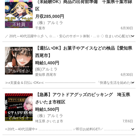
（未経験OK）商品の出荷前準備 千葉県千葉市緑
区
月収285,000円
（株）アルミラ
正社員
千葉市
6月30日
／ 20代～40代活躍中☆彡 ＼ ☆…・安心のサポート体制・…☆ ◇ 住まいの心配ゼロ！ ◇ 
千葉
千葉市
工場
未経験
【週払いOK】お菓子やアイスなどの検品【愛知県
西尾市】
時給1,400円
(株)アルミラ
アルバイト
愛知県 西尾市
6月30日
≫✊支援金＆日払いOK✊≪ ----------------------------------------- 「快適
愛知
西尾市
倉庫
時給
【急募】アウトドアグッズのピッキング 埼玉県
さいたま市桜区
時給1,500円
（株）アルミラ
アルバイト
埼玉県 さいたま市
7月6日
⭐20代～40代活躍中⭐ ………………………… ✅即日お給料GET✅ …………………………