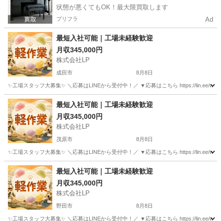
状態が悪くてもOK！最大限買取します
プリフラ
Ad
最短入社可能｜工場未経験歓迎
月収345,000円
株式会社LP
成田市
8月8日
✨工場スタッフ大募集✨ ＼応募はLINEから受付中！／ ▼応募はこちら https://lin.e
千葉
成田市
工場
未経験
最短入社可能｜工場未経験歓迎
月収345,000円
株式会社LP
茂原市
8月8日
✨工場スタッフ大募集✨ ＼応募はLINEから受付中！／ ▼応募はこちら https://lin.e
千葉
茂原市
工場
未経験
最短入社可能｜工場未経験歓迎
月収345,000円
株式会社LP
野田市
8月8日
✨工場スタッフ大募集✨ ＼応募はLINEから受付中！／ ▼応募はこちら https://lin.e