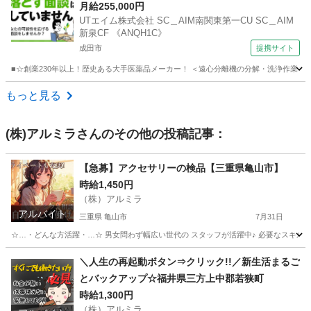
【公的機関】
月給255,000円
UTエイム株式会社 SC＿AIM南関東第一CU SC＿AIM
新泉CF 《ANQH1C》
成田市
提携サイト
■☆創業230年以上！歴史ある大手医薬品メーカー！ ＜遠心分離機の分解・洗浄作業＞ 
千葉
成田市
その他
もっと見る
(株)アルミラ
さんのその他の投稿記事：
【急募】アクセサリーの検品【三重県亀山市】
時給1,450円
（株）アルミラ
アルバイト
三重県 亀山市
7月31日
☆…・どんな方活躍・…☆ 男女問わず幅広い世代の スタッフが活躍中♪ 必要なスキルはな
三重
亀山市
物流
時給
＼人生の再起動ボタン⇒クリック!!／新生活まるご
とバックアップ☆福井県三方上中郡若狭町
時給1,300円
（株）アルミラ