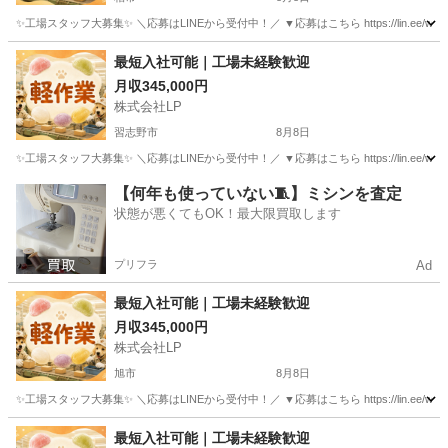
✨工場スタッフ大募集✨ ＼応募はLINEから受付中！／ ▼応募はこちら https://lin.e
千葉
柏市
工場
最短入社可能｜工場未経験歓迎
月収345,000円
株式会社LP
習志野市
8月8日
✨工場スタッフ大募集✨ ＼応募はLINEから受付中！／ ▼応募はこちら https://lin.e
千葉
習志野市
工場
【何年も使っていない🧵】ミシンを査定
状態が悪くてもOK！最大限買取します
プリフラ
Ad
最短入社可能｜工場未経験歓迎
月収345,000円
株式会社LP
旭市
8月8日
✨工場スタッフ大募集✨ ＼応募はLINEから受付中！／ ▼応募はこちら https://lin.e
千葉
旭市
工場
未経験
最短入社可能｜工場未経験歓迎