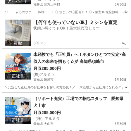
アルバイト
福井県 三方上中郡
6月30日
"☆…・安心のサポート体制・…☆ ◇ 住まいの心配ゼロ！ ◇ • 個室1R完全無料！ • 即日
福井
三方上中郡
工場
完全無料
【何年も使っていない🧵】ミシンを査定
状態が悪くてもOK！最大限買取します
プリフラ
Ad
未経験でも『正社員』へ！ボタンひとつで安定×高
収入の未来を掴もう☆彡 高知県須崎市
月収285,000円
(株)アルミラ
正社員
高知県 須崎市
6月30日
＼安定した正社員のお仕事をお探しの方必見！／ 「未経験から正社員になれる？」 「すぐ
高知
須崎市
工場
未経験
（サポート充実）工場での梱包スタッフ 愛知県
犬山市
月収285,000円
（株）アルミラ
正社員
愛知県 犬山市
6月30日