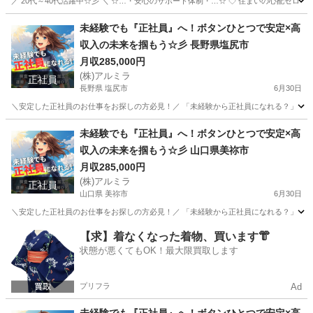
／ 20代～40代活躍中☆彡 ＼ ☆…・安心のサポート体制・…☆ ◇ 住まいの心配ゼロ！ ◇ 
愛知
犬山市
工場
未経験
未経験でも『正社員』へ！ボタンひとつで安定×高
収入の未来を掴もう☆彡 長野県塩尻市
月収285,000円
(株)アルミラ
正社員
長野県 塩尻市
6月30日
＼安定した正社員のお仕事をお探しの方必見！／ 「未経験から正社員になれる？」 「すぐ
長野
塩尻市
工場
未経験
未経験でも『正社員』へ！ボタンひとつで安定×高
収入の未来を掴もう☆彡 山口県美祢市
月収285,000円
(株)アルミラ
正社員
山口県 美祢市
6月30日
＼安定した正社員のお仕事をお探しの方必見！／ 「未経験から正社員になれる？」 「すぐ
山口
美祢市
工場
未経験
【求】着なくなった着物、買います👘
状態が悪くてもOK！最大限買取します
プリフラ
Ad