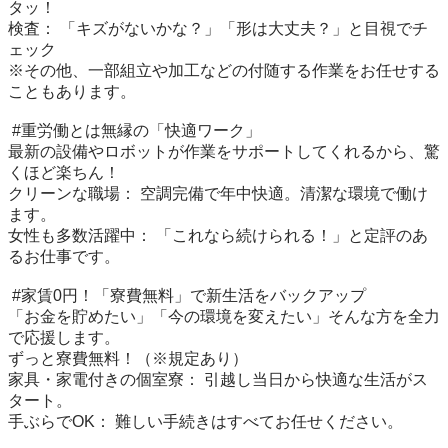
タッ！

検査： 「キズがないかな？」「形は大丈夫？」と目視でチ
ェック 

※その他、一部組立や加工などの付随する作業をお任せする
こともあります。

 #重労働とは無縁の「快適ワーク」

最新の設備やロボットが作業をサポートしてくれるから、驚
くほど楽ちん！

クリーンな職場： 空調完備で年中快適。清潔な環境で働け
ます。

女性も多数活躍中： 「これなら続けられる！」と定評のあ
るお仕事です。

 #家賃0円！「寮費無料」で新生活をバックアップ

「お金を貯めたい」「今の環境を変えたい」そんな方を全力
で応援します。

ずっと寮費無料！（※規定あり）

家具・家電付きの個室寮： 引越し当日から快適な生活がス
タート。

手ぶらでOK： 難しい手続きはすべてお任せください。
