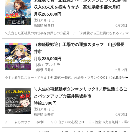
未経験でも『正社員』へ！ボタンひとつで安定×高
収入の未来を掴もう☆彡 高知県幡多郡大月町
月収285,000円
(株)アルミラ
正社員
高知県 幡多郡
6月30日
＼安定した正社員のお仕事をお探しの方必見！／ 「未経験から正社員になれる？」 「す
高知
幡多郡
工場
未経験
（未経験歓迎）工場での運搬スタッフ 山形県長
井市
月収285,000円
（株）アルミラ
正社員
山形県 長井市
6月22日
今すぐ新生活スタートできます🌟 20代〜40代、未経験・ブランクOK！ 〇●LINEからの応募が可能
山形
長井市
工場
未経験
＼人生の再起動ボタン⇒クリック!!／新生活まるご
とバックアップ☆福井県坂井市
時給1,300円
(株)アルミラ
アルバイト
福井県 坂井市
6月30日
☆…・安心のサポート体制・…☆ ◇ 住まいの心配ゼロ！ ◇ • 個室1R完全無料！ • 即日入
福井
坂井市
工場
完全無料