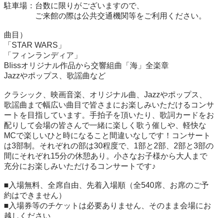
駐車場：台数に限りがございますので、

　　　　ご来館の際は公共交通機関等をご利用ください。

曲目）

「STAR WARS」

「フィンランディア」

Blissオリジナル作品から交響組曲「海」全楽章

Jazzやポップス、歌謡曲など

クラシック、映画音楽、オリジナル曲、Jazzやポップス、
歌謡曲まで幅広い曲目で皆さまにお楽しみいただけるコンサ
ートを目指しています。手拍子を頂いたり、歌詞カードをお
配りして会場の皆さんで一緒に楽しく歌う催しや、軽快な
MCで楽しいひと時になること間違いなしです！コンサート
は3部制。それぞれの部は30程度で、1部と2部、2部と3部の
間にそれぞれ15分の休憩あり。小さなお子様から大人まで
充分にお楽しみいただけるコンサートです♪

■入場無料、全席自由、先着入場順（全540席、お席のご予
約はできません）

■入場券等のチケットは必要ありません、そのまま会場にお
越しください
