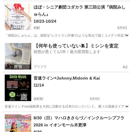
千葉
袖ケ浦市
袖ケ浦駅
コンサート/ショー
うたごえ
ほぼ・シニア劇団コダカラ 第三回公演『病院みし
ゅらん』
10/23-10/24
柏駅
8月5日
「病院みしゅらん」は、病院を“レストラン評価”のような視点で描くコメディ作品です。 【開演
千葉
柏市
柏駅
コンサート/ショー
劇団
【何年も使っていない🧵】ミシンを査定
状態が悪くてもOK！最大限買取します
プリフラ
Ad
音速ライン×Johnny.Midorin & Kai
11/14
栄町駅
8月4日
音速ライン From福島県を大切に活動する日本のロックバンド。 数々の楽曲タイアップの獲得、楽曲
千葉
千葉市
栄町駅
コンサート/ショー
フェス
8/30（日）マハロきさらづ／インクルーシブフラ
2026 in イオンモール木更津