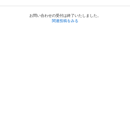
お問い合わせの受付は終了いたしました。
関連投稿をみる
初めての方へ
利用規約
プライバシーポリシー
プライバシー・ステートメント
健全化に資する運用方針
お問い合わせ
運営会社
サイトマップ
ご利用ガイド
フリーワードで探す
PC版で表示
都道府県選択
特定商取引法の表示
利用者情報の外部送信について
© 2011-
2026
Jmty, Inc.