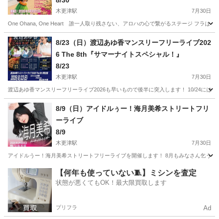
8/30
木更津駅
7月30日
One Ohana, One Heart 誰一人取り残さない、アロハの心で繋がるステージ
千葉
木更津市
木更津駅
コンサート/ショー
フラ
8/23（日）渡辺あゆ香マンスリーフリーライブ202
6 The 8th『サマーナイトスペシャル！』
8/23
木更津駅
7月30日
渡辺あゆ香マンスリーフリーライブ2026も早いもので後半に突入します！ 10/24には
千葉
木更津市
木更津駅
コンサート/ショー
会場
8/9（日）アイドルぅー！海月美希ストリートフリ
ーライブ
8/9
木更津駅
7月30日
アイドルうー！海月美希ストリートフリーライブを開催します！ 8月もみなさん乞うご期
千葉
木更津市
木更津駅
コンサート/ショー
【何年も使っていない🧵】ミシンを査定
状態が悪くてもOK！最大限買取します
デイリーヤマザキ
プリフラ
Ad