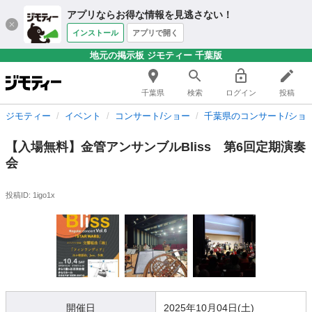
アプリならお得な情報を見逃さない！
インストール
アプリで開く
地元の掲示板 ジモティー 千葉版
千葉県
検索
ログイン
投稿
ジモティー
イベント
コンサート/ショー
千葉県のコンサート/ショ
【入場無料】金管アンサンブルBliss 第6回定期演奏
会
投稿ID: 1igo1x
開催日
2025年10月04日(土)