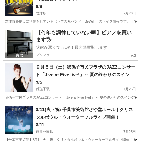
8/8
君津駅
7月26日
君津市を拠点に活動をしているポップス系バンド「BeWith」のライブ情報です。 千葉県君津市
千葉
君津市
君津駅
コンサート/ショー
ライブ
【何年も調律していない🎹】ピアノを買い
ます🖐️
状態が悪くてもOK！最大限買取します
プリフラ
Ad
９月５日（土）我孫子市民プラザのJAZZコンサー
ト「Jive at Five live!」～ 夏の終わりのスイング
＆ジャイブ ～
9/5
我孫子駅
7月26日
我孫子市民プラザのJAZZコンサート 「Jive at Five live!」 ～ 夏の終わり
千葉
我孫子市
我孫子駅
コンサート/ショー
プラザ
8/11(火・祝) 千葉市美術館さや堂ホール｜クリス
タルボウル・ウォーターフルライブ開催！
8/11
葭川公園駅
7月25日
【千葉市美術館】8/11（火・祝）クリスタルボウル・ウォーターフルライブ開催！ 昭