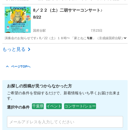
千葉
千葉市
葭川公園駅
コンサート/ショー
8／２２（土）二胡サマーコンサート♪
8/22
クリスタルボウル
国府台駅
7月23日
演奏会のお知らせです♪ 8／22（土）１８時〜 「家とねこ🐈‍⬛」（京成線国府台駅）
千葉
市川市
国府台駅
コンサート/ショー
サマー
もっと見る
ページTOPへ
お探しの投稿が見つからなかった方
ご希望の条件を登録するだけで、新着情報をいち早くお届け出来ま
す。
千葉県
イベント
コンサート/ショー
選択中の条件