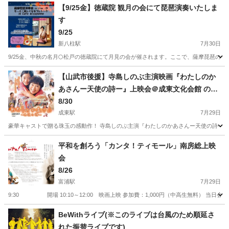
【9/25金】徳蔵院 観月の会にて琵琶演奏いたしま
す
9/25
新八柱駅
7月30日
9/25金、中秋の名月🌕️松戸の徳蔵院にて月見の会が催されます。ここで、薩摩琵琶の演
千葉
松戸市
新八柱駅
コンサート/ショー
お寺
【山武市後援】寺島しのぶ主演映画『わたしのか
あさんー天使の詩ー』上映会＠成東文化会館 のぎ
くプラザ
8/30
成東駅
7月29日
豪華キャストで贈る珠玉の感動作！ 寺島しのぶ主演『わたしのかあさんー天使の詩―』
千葉
山武市
成東駅
コンサート/ショー
障がい者
平和を創ろう「カンタ！ティモール」南房総上映
会
8/26
富浦駅
7月29日
9:30 開場 10:10～12:00 映画上映 参加費：1,000円（中高生無料） 当
千葉
南房総市
富浦駅
コンサート/ショー
会場
BeWithライブ(※このライブは台風のため順延さ
れた振替ライブです)