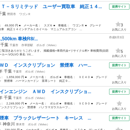
ＦＴ－Ｓリミテッド ユーザー買取車 純正１４...
提携サイト
千葉
野田市
ワゴンＲ
3
格： 49,000 円 ■ メーカー名： スズキ ■ 車種名： ワゴンＲ ■ グレード
車 純正１４インチアルミホイール マニュアルエアコン ...
お気に入り
作成8月3日
,500km 車検R8/...
年
千葉
千葉市
作草部駅
ボルボ（Volvo）
1,500km ご覧頂きありがとうございます。 掲載価格=車両代金+リサイクル料+ 車検費用(自賠
5
:VOLVO 車名: V4...
お気に入り
ＷＤ インスクリプション 禁煙車 ハー...
提携サイト
9年
千葉
千葉市
ボルボ（Volvo）
格： 1,659,000 円 ■ メーカー名： ボルボ ■ 車種名： ＸＣ４０ ■ グレード
 禁煙車 ハーマンカードン 茶革シート 純正９...
お気に入り
インエンジン ＡＷＤ インスクリプショ...
提携サイト
6年
千葉
千葉市
ボルボ（Volvo）
格： 2,249,000 円 ■ メーカー名： ボルボ ■ 車種名： ＸＣ９０ ■ グレード
ンスクリプション 禁煙車 パノラマガラスルーフ...
お気に入り
煙車 ブラックレザーシート キーレス ...
提携サイト
3年
神奈川
厚木市
ボルボ（Volvo）
格： 239,000 円 ■ メーカー名： ボルボ ■ 車種名： Ｖ７０ ■ グレード名：