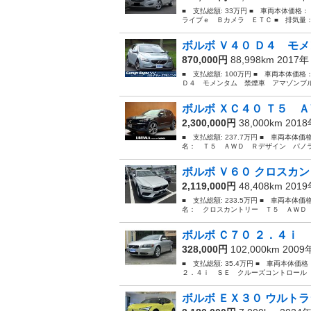
■ 支払総額: 33万円 ■ 車両本体価格：
ライブｅ Ｂカメラ ＥＴＣ ■ 排気量： 1
ボルボ Ｖ４０ Ｄ４ モメ
870,000円
88,998km 2017
■ 支払総額: 100万円 ■ 車両本体価格
Ｄ４ モメンタム 禁煙車 アマゾンブル
ボルボ ＸＣ４０ Ｔ５ Ａ
2,300,000円
38,000km 201
■ 支払総額: 237.7万円 ■ 車両本体価
名： Ｔ５ ＡＷＤ Ｒデザイン パノラ
ボルボ Ｖ６０ クロスカン
2,119,000円
48,408km 201
■ 支払総額: 233.5万円 ■ 車両本体価
名： クロスカントリー Ｔ５ ＡＷＤ 
ボルボ Ｃ７０ ２．４ｉ 
328,000円
102,000km 200
■ 支払総額: 35.4万円 ■ 車両本体価
２．４ｉ ＳＥ クルーズコントロール 
ボルボ ＥＸ３０ ウルトラ