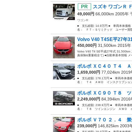
スズキ ワゴンＲ 
49,000円
66,000km 2005年
ワゴンR
■ 支払総額: 14.9万円 ■ 車両本体価
名： ＦＴ－Ｓリミテッド ユーザー買取
Volvo V40 T4SE平27年31
450,000円
31,500km 2015
Volvo V40 T4 SE平成27年式 3
責保険&重量税全て) ■自動車基本情報 メーカー
ボルボ ＸＣ４０ Ｔ４ Ａ
1,659,000円
77,024km 201
■ 支払総額: 178.1万円 ■ 車両本体価
名： Ｔ４ ＡＷＤ インスクリプション
ボルボ ＸＣ９０ Ｔ８ ツ
2,249,000円
84,394km 201
■ 支払総額: 238.9万円 ■ 車両本体価
名： Ｔ８ ツインエンジン ＡＷＤ イ
ボルボ Ｖ７０ ２．４ 禁
239,000円
146,825km 200
■ 支払総額: 29.9万円 ■ 車両本体価