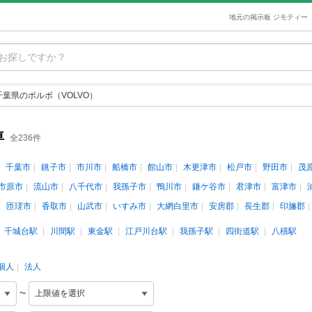
地元の掲示板 ジモティー
千葉県のボルボ（VOLVO）
車
全236件
千葉市
銚子市
市川市
船橋市
館山市
木更津市
松戸市
野田市
茂
市原市
流山市
八千代市
我孫子市
鴨川市
鎌ケ谷市
君津市
富津市
匝瑳市
香取市
山武市
いすみ市
大網白里市
安房郡
長生郡
印旛郡
千城台駅
川間駅
東金駅
江戸川台駅
我孫子駅
四街道駅
八積駅
個人
法人
~