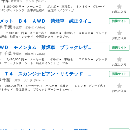
年
千葉
木更津市
ボルボ（Volvo）
： 3,180,000 円 ■ メーカー名： ボルボ ■ 車種名： ＥＸ３０ ■ グレード
テンデッドレンジ 新車保証継承 固定式パノラマ・ガ...
お気に入り
メット Ｂ４ ＡＷＤ 禁煙車 純正９イ...
提携サイト
3年
千葉
千葉市
ボルボ（Volvo）
格： 2,845,000 円 ■ メーカー名： ボルボ ■ 車種名： ＸＣ４０ ■ グレード
煙車 純正９インチナビ 全周囲カメラ アダプテ...
お気に入り
ＷＤ モメンタム 禁煙車 ブラックレザ...
提携サイト
7年
千葉
千葉市
ボルボ（Volvo）
格： 2,426,000 円 ■ メーカー名： ボルボ ■ 車種名： ＸＣ９０ ■ グレード
 ブラックレザーシート 純正８インチナビ フル...
お気に入り
 Ｔ４ スカンジナビアン・リミテッド ...
提携サイト
年
千葉
千葉市
ボルボ（Volvo）
格： 250,000 円 ■ メーカー名： ボルボ ■ 車種名： Ｓ６０ ■ グレード名：
ミテッド 修復歴無し ブラックレザーシートヒータ...
お気に入り