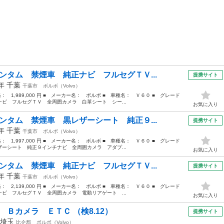
ンタム 禁煙車 純正ナビ フルセグＴＶ...
提携サイト
1年
千葉
千葉市
ボルボ（Volvo）
格： 1,989,000 円 ■ メーカー名： ボルボ ■ 車種名： Ｖ６０ ■ グレード
ビ フルセグＴＶ 全周囲カメラ 白革シート シー...
お気に入り
ンタム 禁煙車 黒レザーシート 純正９...
提携サイト
2年
千葉
千葉市
ボルボ（Volvo）
格： 1,997,000 円 ■ メーカー名： ボルボ ■ 車種名： Ｖ６０ ■ グレード
ーシート 純正９インチナビ 全周囲カメラ アダプ...
お気に入り
ンタム 禁煙車 純正ナビ フルセグＴＶ...
提携サイト
1年
千葉
千葉市
ボルボ（Volvo）
格： 2,139,000 円 ■ メーカー名： ボルボ ■ 車種名： Ｖ６０ ■ グレード
ビ フルセグＴＶ 全周囲カメラ 電動リアゲート ...
お気に入り
 Ｂカメラ ＥＴＣ （検8.12）
提携サイト
埼玉
比企郡
ボルボ（Volvo）