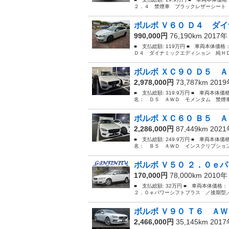
２．４ 禁煙車 ブラックレザーシート 
ボルボ Ｖ６０ Ｄ４ ダイ
990,000円
76,190km 2017
■ 支払総額: 119万円 ■ 車両本体価格
Ｄ４ ダイナミックエディション 純ＨＤ
ボルボ ＸＣ９０ Ｄ５ Ａ
2,978,000円
73,787km 201
■ 支払総額: 319.9万円 ■ 車両本体価
名： Ｄ５ ＡＷＤ モメンタム 禁煙車
ボルボ ＸＣ６０ Ｂ５ Ａ
2,286,000円
87,449km 202
■ 支払総額: 249.9万円 ■ 車両本体価
名： Ｂ５ ＡＷＤ インスクリプション
ボルボ Ｖ５０ ２．０ｅパ
170,000円
78,000km 2010
■ 支払総額: 32万円 ■ 車両本体価格
２．０ｅパワーシフトプラス ／後期型／
ボルボ Ｖ９０ Ｔ６ ＡＷ
2,466,000円
35,145km 201