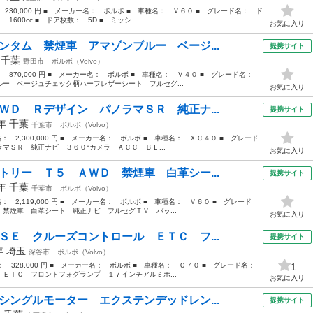
 230,000 円 ■ メーカー名： ボルボ ■ 車種名： Ｖ６０ ■ グレード名： ド
600cc ■ ドア枚数： 5D ■ ミッシ...
お気に入り
ンタム 禁煙車 アマゾンブルー ベージ...
提携サイト
年
千葉
野田市
ボルボ（Volvo）
： 870,000 円 ■ メーカー名： ボルボ ■ 車種名： Ｖ４０ ■ グレード名：
ー ベージュチェック柄ハーフレザーシート フルセグ...
お気に入り
ＷＤ Ｒデザイン パノラマＳＲ 純正ナ...
提携サイト
8年
千葉
千葉市
ボルボ（Volvo）
格： 2,300,000 円 ■ メーカー名： ボルボ ■ 車種名： ＸＣ４０ ■ グレード
マＳＲ 純正ナビ ３６０°カメラ ＡＣＣ ＢＬ...
お気に入り
トリー Ｔ５ ＡＷＤ 禁煙車 白革シー...
提携サイト
9年
千葉
千葉市
ボルボ（Volvo）
格： 2,119,000 円 ■ メーカー名： ボルボ ■ 車種名： Ｖ６０ ■ グレード
禁煙車 白革シート 純正ナビ フルセグＴＶ バッ...
お気に入り
ＳＥ クルーズコントロール ＥＴＣ フ...
提携サイト
9年
埼玉
深谷市
ボルボ（Volvo）
格： 328,000 円 ■ メーカー名： ボルボ ■ 車種名： Ｃ７０ ■ グレード名：
1
ＥＴＣ フロントフォグランプ １７インチアルミホ...
お気に入り
シングルモーター エクステンデッドレン...
提携サイト