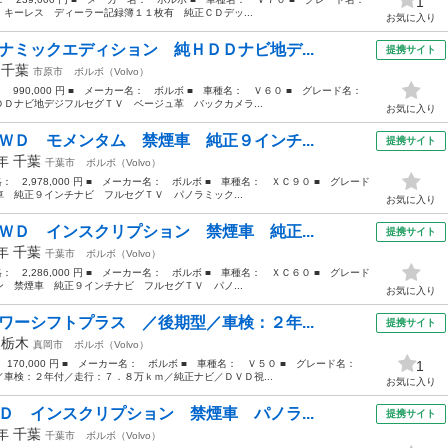
1
キーレス ディーラー記録簿１１枚有 純正ＣＤデッ...
お気に入り
ナミックエディション 純ＨＤＤナビ地デ...
提携サイト
年
千葉
市原市
ボルボ（Volvo）
： 990,000 円 ■ メーカー名： ボルボ ■ 車種名： Ｖ６０ ■ グレード名：
Ｄナビ地デジフルセグＴＶ ベージュ革 バックカメラ...
お気に入り
ＷＤ モメンタム 禁煙車 純正９インチ...
提携サイト
9年
千葉
千葉市
ボルボ（Volvo）
格： 2,978,000 円 ■ メーカー名： ボルボ ■ 車種名： ＸＣ９０ ■ グレード
 純正９インチナビ フルセグＴＶ パノラミック...
お気に入り
ＷＤ インスクリプション 禁煙車 純正...
提携サイト
1年
千葉
千葉市
ボルボ（Volvo）
格： 2,286,000 円 ■ メーカー名： ボルボ ■ 車種名： ＸＣ６０ ■ グレード
 禁煙車 純正９インチナビ フルセグＴＶ パノ...
お気に入り
ワーシフトプラス ／後期型／車検：２年...
提携サイト
年
栃木
真岡市
ボルボ（Volvo）
： 170,000 円 ■ メーカー名： ボルボ ■ 車種名： Ｖ５０ ■ グレード名：
1
車検：２年付／走行：７．８万ｋｍ／純正ナビ／ＤＶＤ視...
お気に入り
Ｄ インスクリプション 禁煙車 パノラ...
提携サイト
7年
千葉
千葉市
ボルボ（Volvo）