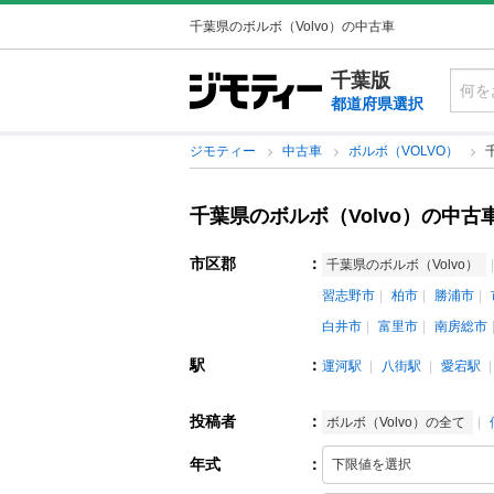
千葉県のボルボ（Volvo）の中古車
千葉版
都道府県選択
ジモティー
中古車
ボルボ（VOLVO）
千葉県のボルボ（Volvo）の中古
市区郡
：
千葉県のボルボ（Volvo）
習志野市
柏市
勝浦市
白井市
富里市
南房総市
駅
：
運河駅
八街駅
愛宕駅
投稿者
：
ボルボ（Volvo）の全て
年式
：