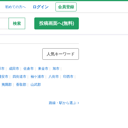
ログイン
会員登録
初めての方へ
投稿画面へ(無料)
検索
人気キーワード
原市
成田市
佐倉市
東金市
旭市
浦安市
四街道市
袖ケ浦市
八街市
印西市
夷隅郡
香取郡
山武郡
路線・駅から選ぶ