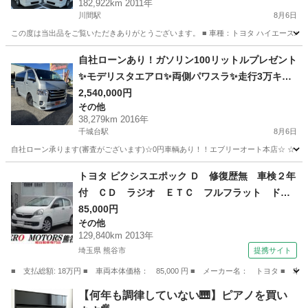
182,922km 2011年
川間駅
8月6日
この度は当出品をご覧いただきありがとうございます。 ■ 車種：トヨタ ハイエースバン 2WD ■ 色
千葉
野田市
川間駅
ハイエース
自社ローンあり！ガソリン100リットルプレゼント
✨モデリスタエアロ✨両側パワスラ✨走行3万キロ
台！✨トヨタ☆レジアスエースバン☆ロングスー
2,540,000円
その他
パーGL☆2000cc☆5人乗り☆
38,279km 2016年
千城台駅
8月6日
自社ローン承ります(審査がございます)☆0円車輌あり！！エブリーオート本店☆ ☆☆
千葉
千葉市
千城台駅
その他
自社
トヨタ ピクシスエポック Ｄ 修復歴無 車検２年
付 ＣＤ ラジオ ＥＴＣ フルフラット ドア
バイザー ライトレベライザー アルミホイー
85,000円
その他
ル ＡＢＳ タイミングチェーン式 フロアマッ
129,840km 2013年
ト エアバッグ （なし）
埼玉県 熊谷市
提携サイト
■ 支払総額: 18万円 ■ 車両本体価格： 85,000 円 ■ メーカー名： トヨタ
埼玉
熊谷市
その他
【何年も調律していない🎹】ピアノを買い