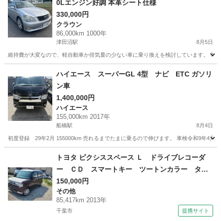
0Lエンジン好調 本革シート仕様
330,000円
クラウン
86,000km 1000年
津田沼駅
8月5日
維持費が大変なので、軽自動車か排気量の少ない車に乗り換えを検討しています。 等価
千葉
船橋市
津田沼駅
クラウン
エンジン
ハイエース スーパーGL 4型 ナビ ETC ガソリ
ン車
1,400,000円
ハイエース
155,000km 2017年
船橋駅
8月4日
初度登録 29年2月 155000km 売れるまでたまに乗るので伸びます。 車検令和9年4
千葉
船橋市
船橋駅
ハイエース
ナビ
トヨタ ピクシススペース Ｌ ドライブレコーダ
ー ＣＤ スマートキー ツートンカラー タイ
ヤホイール１４インチ 走行距離８５０００キロ
150,000円
その他
（車検整備付）
85,417km 2013年
千葉市
提携サイト