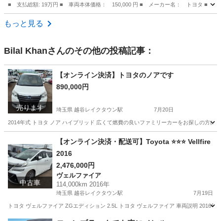
■ 支払総額: 19万円 ■ 車両本体価格： 150,000 円 ■ メーカー名： トヨ
千葉
千葉市
その他
もっと見る
Bilal Khan
さんのその他の投稿記事：
【オンライン決済】トヨタのノアです
890,000円
売ります
埼玉県 越谷レイクタウン駅
7月20日
2014年式 トヨタ ノア ハイブリッド 広くて燃費の良いファミリーカーをお探しの方に
埼玉
越谷市
越谷レイクタウン駅
その他
【オンライン決済・配送可】Toyota ⭐️⭐️⭐️ Vellfire
2016
2,476,000円
ヴェルファイア
中古車
114,000km 2016年
埼玉県 越谷レイクタウン駅
7月19日
トヨタ ヴェルファイア ZGエディション 2.5L トヨタ ヴェルファイア 車両説明 2016