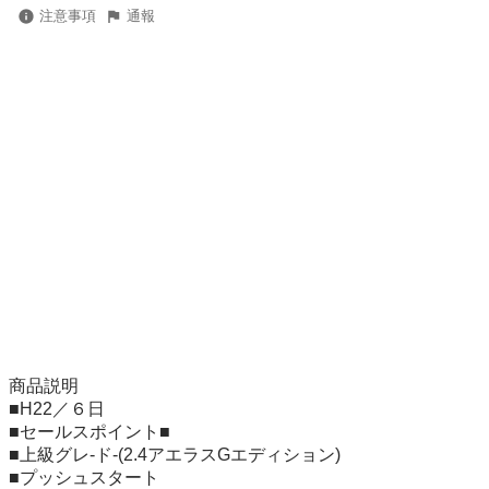
注意事項
通報
商品説明 

■H22／６日

■セールスポイント■ 

■上級グレ-ド-(2.4アエラスGエディション)

■プッシュスタート 
