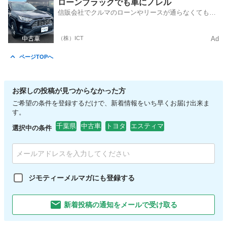
埼玉
越谷市
越谷レイクタウン駅
ヴェルファイア
ローンブラックでも車にノレル
信販会社でクルマのローンやリースが通らなくてもク
ルマをご利用いただけるサービスがあります！
（株）ICT
Ad
ページTOPへ
お探しの投稿が見つからなかった方
ご希望の条件を登録するだけで、新着情報をいち早くお届け出来ま
す。
千葉県
中古車
トヨタ
エスティマ
選択中の条件
ジモティーメルマガにも登録する
新着投稿の通知をメールで受け取る