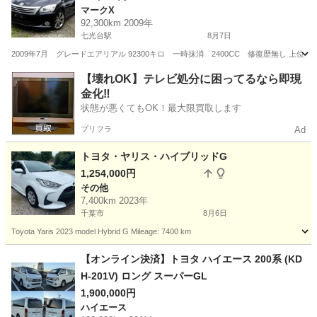
マークX
92,300km 2009年
七光台駅
8月7日
2009年7月 グレードエアリアル 92300キロ 一時抹消 2400CC 修復歴無し
千葉
野田市
七光台駅
マークX
【壊れOK】テレビ処分に困ってるなら即現
金化‼️
状態が悪くてもOK！最大限買取します
プリフラ
Ad
トヨタ・ヤリス・ハイブリッドG
1,254,000円
その他
7,400km 2023年
千葉市
8月6日
Toyota Yaris 2023 model Hybrid G Mileage: 7400 km
千葉
千葉市
その他
【オンライン決済】トヨタ ハイエース 200系 (KD
H-201V) ロング スーパーGL
1,900,000円
ハイエース