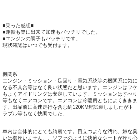
■乗った感想■ 

■運転も楽に出来て加速もバッチリでした。 

■エンジンの調子もバッチリです。 

現状確認はいつでも受付ます。 

機関系 

エンジン・ミッション・足回り・電気系統等の機関系に気に
なる不具合等はなく良い状態だと思います。エンジンはフケ
もよくアイドリングは安定しています。ミッションはすべり
等もなくエアコンです。エアコンは冷暖房ともによくききま
す。出品前に高速走行を含む約120KM程試乗しましたがト
ラブル等もなく快調でした。 

車内は全体的にとても綺麗です。目立つような汚れ、嫌な臭
いは御座いません。、ソファのように快適なシートが座り心