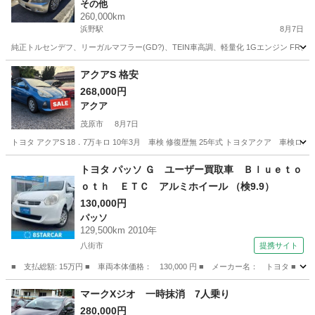
その他
260,000km
浜野駅
8月7日
純正トルセンデフ、リーガルマフラー(GD?)、TEIN車高調、軽量化 1Gエンジン FR、
千葉
千葉市
浜野駅
その他
アルテッツァ
アクアS 格安
268,000円
アクア
茂原市
8月7日
トヨタ アクアS 18．7万キロ 10年3月 車検 修復歴無 25年式 トヨタアクア 車
千葉
茂原市
アクア
トヨタ パッソ Ｇ ユーザー買取車 Ｂｌｕｅｔｏ
ｏｔｈ ＥＴＣ アルミホイール （検9.9）
130,000円
パッソ
129,500km 2010年
八街市
提携サイト
■ 支払総額: 15万円 ■ 車両本体価格： 130,000 円 ■ メーカー名： トヨタ 
千葉
八街市
パッソ
マークXジオ 一時抹消 7人乗り
280,000円