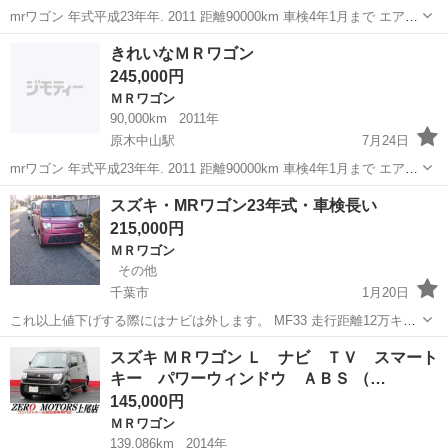
mrワゴン 年式平成23年年. 2011 距離90000km 車検4年1月まで エアバ
ック etc バックカメラ CD プッシュスタートスマートキーエントリー
千葉
市川市
原木中山駅
ＭＲワゴン
ブラウン
きれいなＭＲワゴン
ドアバイザー 色ブラウン 4乗 排気量 660 きれいな車です...
245,000円
ＭＲワゴン
90,000km
2011年
原木中山駅
7月24日
mrワゴン 年式平成23年年. 2011 距離90000km 車検4年1月まで エアバ
ック etc バックカメラ CD プッシュスタートスマートキーエントリー
千葉
市川市
原木中山駅
ＭＲワゴン
ブラウン
スズキ・MRワゴン23年式・車検長い
ドアバイザー 色ブラウン 4乗 排気量 660 きれいな車です...
215,000円
ＭＲワゴン
その他
千葉市
1月20日
これ以上値下げする際にはナビは外します。 MF33 走行距離12万キロ
ぐらい 車検32年6月 スマートキー プッシュスタート ナビ・テレビ・
千葉
千葉市
ＭＲワゴン
スマート
スズキ ＭＲワゴン Ｌ ナビ ＴＶ スマート
地デジ・フルセグ・ブルートゥース ルームクリーニング済み ※こちら
キー パワーウィンドウ ＡＢＳ （…
中古車になりますの...
145,000円
ＭＲワゴン
139,086km
2014年