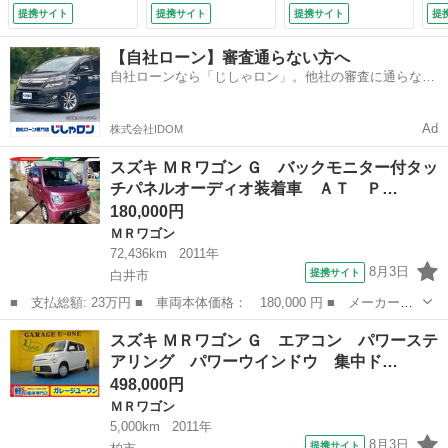
ＭＦＭラジオ 一年
テア 社外メモリー
ム
提携サイト
提携サイト
提携サイト
提
保証 （車検整備
ナビ 地デジ ＣＤ
イ
付）
録音 スマートキ
キ
【自社ローン】審査通らない方へ
ー ＥＴＣ 純正１
ン
自社ローンなら「じしゃロン」。他社の審査に通らなか
４ＡＷ ＨＩＤライ
ー
った方も
ト ドアバイザー
ア
電動格納ミラー
天
Ad
株式会社IDOM
（検9.9）
（検
スズキ ＭＲワゴン Ｇ バックモニター付タッ
チパネルオーディオ装着車 ＡＴ Ｐ…
180,000円
ＭＲワゴン
72,436km
2011年
8月3日
提携サイト
白井市
■ 支払総額: 23万円 ■ 車両本体価格： 180,000 円 ■ メーカー
名： スズキ ■ 車種名： ＭＲワゴン ■ グレード名： Ｇ バッ
千葉
白井市
ＭＲワゴン
スズキ ＭＲワゴン Ｇ エアコン パワーステ
クモニター付タッチパネルオーディオ装着車 ＡＴ ＰＷ ＡＣ ■
アリング パワーウインドウ 集中ド…
排気量： 66...
498,000円
ＭＲワゴン
5,000km
2011年
8月3日
提携サイト