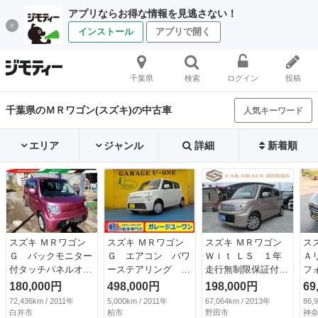
アプリならお得な情報を見逃さない！
インストール
アプリで開く
千葉県
検索
ログイン
投稿
千葉県のＭＲワゴン(スズキ)の中古車
人気キーワード
エリア
ジャンル
詳細
新着順
スズキ ＭＲワゴン
スズキ ＭＲワゴン
スズキ ＭＲワゴン
ス
Ｇ バックモニター
Ｇ エアコン パワ
Ｗｉｔ ＬＳ １年
Ａ
付タッチパネルオー
ーステアリング パ
走行無制限保証付
フ
ディオ装着車 Ａ
ワーウインドウ 集
走行６７１００キ
バ
180,000円
498,000円
198,000円
69
Ｔ ＰＷ ＡＣ
中ドアロック デュ
ロ 専用ソフトレザ
イ
72,436km / 2011年
5,000km / 2011年
67,064km / 2013年
86,
（検10.8）
アルエアバッグ Ａ
ーシート＆革巻きス
ス
白井市
柏市
野田市
神奈