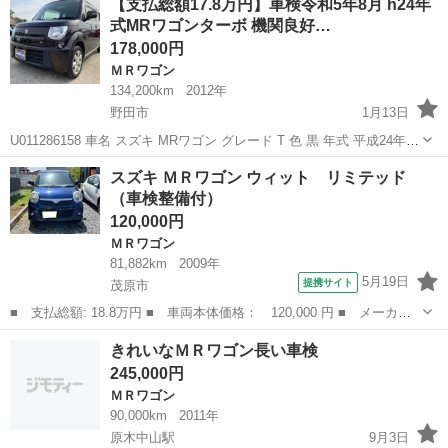
【支払総額17.8万円】車検令和5年8月 h24年
作動確認済み AT/MT AT 【CVT】 排気量 660...
式MRワゴンターボ 機関良好…
178,000円
ＭＲワゴン
134,200km
2012年
野田市
1月13日
U011286158 車名 スズキ MRワゴン グレード T 色 黒 年式 平成24年9
月 車検 令和5年8月7日 エアコン有無 ◯作動確認済み AT/MT AT 排気
千葉
野田市
ＭＲワゴン
車両
スズキ ＭＲワゴン ウィット リミテッド
量 660cc ドア数 5 定員 4人 型式 DBA-M...
（車検整備付）
120,000円
ＭＲワゴン
81,882km
2009年
5月19日
提携サイト
茂原市
■ 支払総額: 18.8万円 ■ 車両本体価格： 120,000 円 ■ メーカー
名： スズキ ■ 車種名： ＭＲワゴン ■ グレード名： ウィッ
千葉
茂原市
ＭＲワゴン
きれいなＭＲワゴン長い車検
ト リミテッド ■ 排気量： 660cc ■ ドア枚数： 5D ■ ミッシ
245,000円
ョ...
ＭＲワゴン
90,000km
2011年
原木中山駅
9月3日