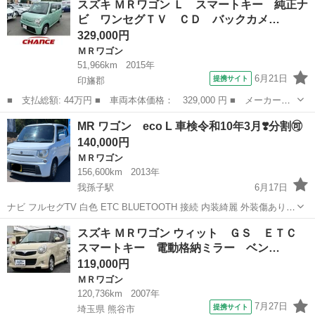
スズキ ＭＲワゴン Ｌ スマートキー 純正ナ
ユーザー買取車 マニュアルエアコン パワーウィンドウ パワース
ビ ワンセグＴＶ ＣＤ バックカメ…
テアリング キ...
329,000円
ＭＲワゴン
51,966km
2015年
6月21日
提携サイト
印旛郡
■ 支払総額: 44万円 ■ 車両本体価格： 329,000 円 ■ メーカー
名： スズキ ■ 車種名： ＭＲワゴン ■ グレード名： Ｌ スマ
千葉
印旛郡
ＭＲワゴン
MR ワゴン eco L 車検令和10年3月❣️分割🉑
ートキー 純正ナビ ワンセグＴＶ ＣＤ バックカメラ プッシュ
140,000円
スタート ベンチ...
ＭＲワゴン
156,600km
2013年
我孫子駅
6月17日
ナビ フルセグTV 白色 ETC BLUETOOTH 接続 内装綺麗 外装傷あり
ご気軽にお問い合わせください 宜しくお願い致します。
千葉
柏市
我孫子駅
ＭＲワゴン
スズキ ＭＲワゴン ウィット ＧＳ ＥＴＣ
スマートキー 電動格納ミラー ベン…
119,000円
ＭＲワゴン
120,736km
2007年
7月27日
提携サイト
埼玉県 熊谷市