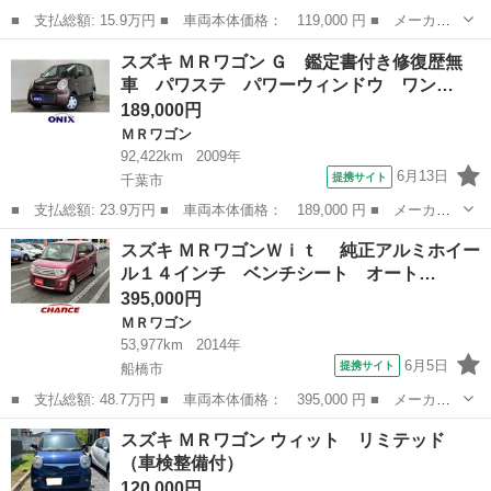
■ 支払総額: 15.9万円 ■ 車両本体価格： 119,000 円 ■ メーカー
名： スズキ ■ 車種名： ＭＲワゴン ■ グレード名： ウィッ
埼玉
熊谷市
ＭＲワゴン
スズキ ＭＲワゴン Ｇ 鑑定書付き修復歴無
ト ＧＳ ＥＴＣ スマートキー 電動格納ミラー ベンチシート
車 パワステ パワーウィンドウ ワン…
ＡＴ 盗難防止...
189,000円
ＭＲワゴン
92,422km
2009年
6月13日
提携サイト
千葉市
■ 支払総額: 23.9万円 ■ 車両本体価格： 189,000 円 ■ メーカー
名： スズキ ■ 車種名： ＭＲワゴン ■ グレード名： Ｇ 鑑定
千葉
千葉市
ＭＲワゴン
スズキ ＭＲワゴンＷｉｔ 純正アルミホイー
書付き修復歴無車 パワステ パワーウィンドウ ワンセグナビ Ｃ
ル１４インチ ベンチシート オート…
Ｄ再生 ＥＴ...
395,000円
ＭＲワゴン
53,977km
2014年
6月5日
提携サイト
船橋市
■ 支払総額: 48.7万円 ■ 車両本体価格： 395,000 円 ■ メーカー
名： スズキ ■ 車種名： ＭＲワゴンＷｉｔ ■ グレード名：
千葉
船橋市
ＭＲワゴン
スズキ ＭＲワゴン ウィット リミテッド
純正アルミホイール１４インチ ベンチシート オートライト ＬＥ
（車検整備付）
Ｄヘッドライ...
120,000円