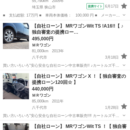
55,790km
2005年
6月17日
提携サイト
埼玉県 狭山市
■ 支払総額: 17万円 ■ 車両本体価格： 100,000 円 ■ メーカー
名： スズキ ■ 車種名： ＭＲワゴン ■ グレード名： Ｍエディ
埼玉
狭山市
ＭＲワゴン
【自社ローン】 MRワゴンWit TS !A16!!【 ♪
ション マット塗装／ナビ／ＴＶ／キーレス／コーナーセンサー／電
独自審査の提携ロー…
動格納ミラー／ド...
495,000円
ＭＲワゴン
81,000km
2013年
八千代市
3月18日
買い方いろいろ"安心安全な自社ローン中古車販売!! ♪カートルズ千葉
店 ♪ ☆ LINEで簡単 お問い合わせ☆詳細確認♩ 友達追加はコチラ↓
千葉
八千代市
ＭＲワゴン
カートルズ
【自社ローン】 MRワゴン X ！【 独自審査の
https://lin.ee/EzbAgu8 千葉店...
提携ローン120回☆ 】
440,000円
ＭＲワゴン
85,000km
2011年
八千代市
1月28日
買い方いろいろ"安心安全な自社ローン中古車販売!!‼ カートルズ千葉
店 MRワゴン X ！☆ LINEで簡単 お問い合わせ☆詳細確認☆ 友達追
千葉
八千代市
ＭＲワゴン
カートルズ
【自社ローン】 MRワゴンWit TS ！【 独自審
加はコチラ↓ https://lin.ee/EzbAgu...