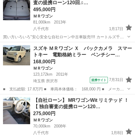
査の提携ローン120回♫…
495,000円
ＭＲワゴン
81,000km
2013年
八千代市
1月17日
買い方いろいろ"安心安全な自社ローン中古車販売!!‼ カートルズ千葉
店 MRワゴンWit TS ！F38 LINEで簡単 お問い合わせ🎵詳細確認♩
千葉
八千代市
ＭＲワゴン
カートルズ
スズキ ＭＲワゴン Ｘ バックカメラ スマー
友達追加はコチラ↓ https://lin.e...
トキー 電動格納ミラー ベンチシー…
168,000円
ＭＲワゴン
123,172km
2011年
7月31日
提携サイト
埼玉県 所沢市
■ 支払総額: 17.8万円 ■ 車両本体価格： 168,000 円 ■ メーカー
名： スズキ ■ 車種名： ＭＲワゴン ■ グレード名： Ｘ バッ
埼玉
所沢市
ＭＲワゴン
【自社ローン】 MRワゴンWit リミテッド ！
クカメラ スマートキー 電動格納ミラー ベンチシート ＣＶＴ
【 独自審査の提携ローン120…
盗難防止シス...
275,000円
ＭＲワゴン
70,000km
2008年
八千代市
1月8日