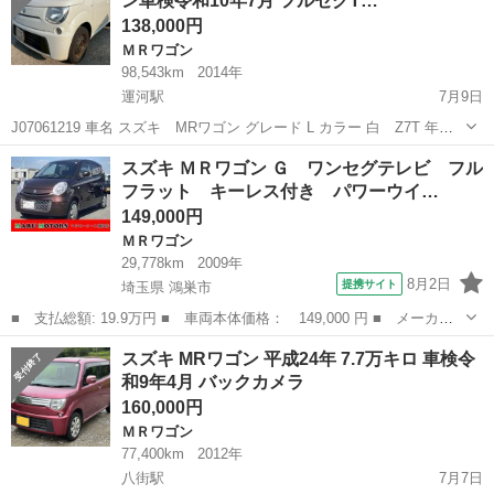
ン車検令和10年7月 フルセグT…
138,000円
ＭＲワゴン
98,543km
2014年
運河駅
7月9日
J07061219 車名 スズキ MRワゴン グレード L カラー 白 Z7T 年式
平成26年12月 車検 令和10年7月 エアコン有無 有り作動確認済み AT／
千葉
野田市
運河駅
ＭＲワゴン
車両
スズキ ＭＲワゴン Ｇ ワンセグテレビ フル
MT AT【CVT】 排気量 660cc ドア数 5 定...
フラット キーレス付き パワーウイ…
149,000円
ＭＲワゴン
29,778km
2009年
8月2日
提携サイト
埼玉県 鴻巣市
■ 支払総額: 19.9万円 ■ 車両本体価格： 149,000 円 ■ メーカー
名： スズキ ■ 車種名： ＭＲワゴン ■ グレード名： Ｇ ワン
埼玉
鴻巣市
ＭＲワゴン
スズキ MRワゴン 平成24年 7.7万キロ 車検令
セグテレビ フルフラット キーレス付き パワーウインド エアバ
和9年4月 バックカメラ
ック パワス...
160,000円
ＭＲワゴン
77,400km
2012年
八街駅
7月7日