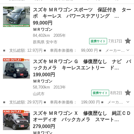
名： スズキ ■ 車種名： ＭＲワゴン ■ グレード名： Ｇ 修復
千葉
山武市
ＭＲワゴン
スズキ ＭＲワゴン スポーツ 保証付き ター
歴なし ナビ フルセグ Ｂｌｕｅｔｏｏｔｈ バックカメラ ＥＴ
ボ キーレス パワーステアリング …
Ｃ スマート...
99,000円
ＭＲワゴン
84,402km
2005年
7月17日
提携サイト
群馬県 安中市
■ 支払総額: 12.9万円 ■ 車両本体価格： 99,000 円 ■ メーカー
名： スズキ ■ 車種名： ＭＲワゴン ■ グレード名： スポー
群馬
安中市
ＭＲワゴン
スズキ ＭＲワゴン Ｇ 修復歴なし ナビ バ
ツ 保証付き ターボ キーレス パワーステアリング ベンチシー
ックカメラ キーレスエントリー ド…
ト エアコン Ａ...
199,000円
ＭＲワゴン
58,700km
2013年
8月2日
提携サイト
山武市
■ 支払総額: 29.9万円 ■ 車両本体価格： 199,000 円 ■ メーカー
名： スズキ ■ 車種名： ＭＲワゴン ■ グレード名： Ｇ 修復
千葉
山武市
ＭＲワゴン
スズキ ＭＲワゴン Ｘ 修復歴なし 純正ＣＤ
歴なし ナビ バックカメラ キーレスエントリー ドアバイザー
オーディオ バックカメラ スマート…
プライバシー...
279,000円
ＭＲワゴン