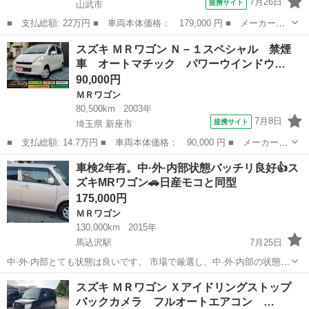
7月26日
提携サイト
山武市
■ 支払総額: 22万円 ■ 車両本体価格： 179,000 円 ■ メーカー
名： スズキ ■ 車種名： ＭＲワゴン ■ グレード名： Ｇ ナ
千葉
山武市
ＭＲワゴン
スズキ ＭＲワゴン Ｎ－１スペシャル 禁煙
ビ フルセグＴＶ ＣＤ ＤＶＤ ドライブレコーダー ＥＴＣ バ
車 オートマチック パワーウインドウ…
ックカメラ スマー...
90,000円
ＭＲワゴン
80,500km
2003年
7月8日
提携サイト
埼玉県 新座市
■ 支払総額: 14.7万円 ■ 車両本体価格： 90,000 円 ■ メーカー
名： スズキ ■ 車種名： ＭＲワゴン ■ グレード名： Ｎ－１ス
埼玉
新座市
ＭＲワゴン
車検2年有。中·外·内部状態バッチリ良好👍ス
ペシャル 禁煙車 オートマチック パワーウインドウ キーレス
ズキMRワゴン🚗日産モコと同型
走行８１，００...
175,000円
ＭＲワゴン
130,000km
2015年
馬込沢駅
7月25日
中·外·内部とても状態は良いです。 市場で厳選し、中·外·内部の状態を
確認後、販売の為に購入後、車検をお願いしました。 当方では2週間
千葉
船橋市
馬込沢駅
ＭＲワゴン
スズキ ＭＲワゴン Ｘアイドリングストップ
ほど使用しております。 燃費も良く、自信を持っておすすめ致しま
バックカメラ フルオートエアコン …
す。 ぜひ見にいらっしゃって...