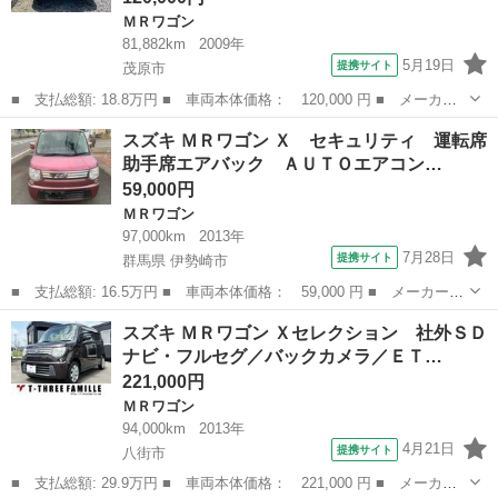
ＭＲワゴン
81,882km
2009年
5月19日
提携サイト
茂原市
■ 支払総額: 18.8万円 ■ 車両本体価格： 120,000 円 ■ メーカー
名： スズキ ■ 車種名： ＭＲワゴン ■ グレード名： ウィッ
千葉
茂原市
ＭＲワゴン
スズキ ＭＲワゴン Ｘ セキュリティ 運転席
ト リミテッド ■ 排気量： 660cc ■ ドア枚数： 5D ■ ミッシ
助手席エアバック ＡＵＴＯエアコン…
ョ...
59,000円
ＭＲワゴン
97,000km
2013年
7月28日
提携サイト
群馬県 伊勢崎市
■ 支払総額: 16.5万円 ■ 車両本体価格： 59,000 円 ■ メーカー
名： スズキ ■ 車種名： ＭＲワゴン ■ グレード名： Ｘ セキ
群馬
伊勢崎市
ＭＲワゴン
スズキ ＭＲワゴン Ｘセレクション 社外ＳＤ
ュリティ 運転席助手席エアバック ＡＵＴＯエアコン ＡＢＳ付
ナビ・フルセグ／バックカメラ／ＥＴ…
パワステ 運転...
221,000円
ＭＲワゴン
94,000km
2013年
4月21日
提携サイト
八街市
■ 支払総額: 29.9万円 ■ 車両本体価格： 221,000 円 ■ メーカー