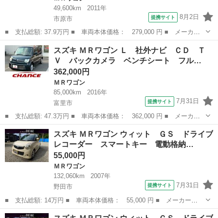
49,600km
2011年
8月2日
提携サイト
市原市
■ 支払総額: 37.9万円 ■ 車両本体価格： 279,000 円 ■ メーカー
名： スズキ ■ 車種名： ＭＲワゴン ■ グレード名： Ｘ 修復
千葉
市原市
ＭＲワゴン
スズキ ＭＲワゴン Ｌ 社外ナビ ＣＤ Ｔ
歴なし 純正ＣＤオーディオ バックカメラ スマートキー プッシ
Ｖ バックカメラ ベンチシート フル…
ュスタート ...
362,000円
ＭＲワゴン
85,000km
2016年
7月31日
提携サイト
富里市
■ 支払総額: 47.3万円 ■ 車両本体価格： 362,000 円 ■ メーカー
名： スズキ ■ 車種名： ＭＲワゴン ■ グレード名： Ｌ 社外
千葉
富里市
ＭＲワゴン
スズキ ＭＲワゴン ウィット ＧＳ ドライブ
ナビ ＣＤ ＴＶ バックカメラ ベンチシート フルフラットシー
レコーダー スマートキー 電動格納…
ト アイドリ...
55,000円
ＭＲワゴン
132,060km
2007年
7月31日
提携サイト
野田市
■ 支払総額: 14万円 ■ 車両本体価格： 55,000 円 ■ メーカー
名： スズキ ■ 車種名： ＭＲワゴン ■ グレード名： ウィッ
千葉
野田市
ＭＲワゴン