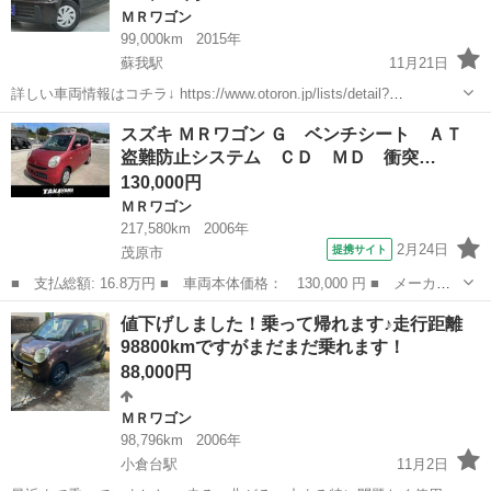
ＭＲワゴン
99,000km
2015年
蘇我駅
11月21日
詳しい車両情報はコチラ↓ https://www.otoron.jp/lists/detail?
carno=048941 ※売約済みの場合表示されません ※記載の金額は現金
千葉
千葉市
蘇我駅
ＭＲワゴン
ローン
スズキ ＭＲワゴン Ｇ ベンチシート ＡＴ
一括払いの金額です 信用機関を通さな...
盗難防止システム ＣＤ ＭＤ 衝突…
130,000円
ＭＲワゴン
217,580km
2006年
2月24日
提携サイト
茂原市
■ 支払総額: 16.8万円 ■ 車両本体価格： 130,000 円 ■ メーカー
名： スズキ ■ 車種名： ＭＲワゴン ■ グレード名： Ｇ ベン
千葉
茂原市
ＭＲワゴン
値下げしました！乗って帰れます♪走行距離
チシート ＡＴ 盗難防止システム ＣＤ ＭＤ 衝突安全ボディ
98800kmですがまだまだ乗れます！
エアコン パ...
88,000円
ＭＲワゴン
98,796km
2006年
小倉台駅
11月2日