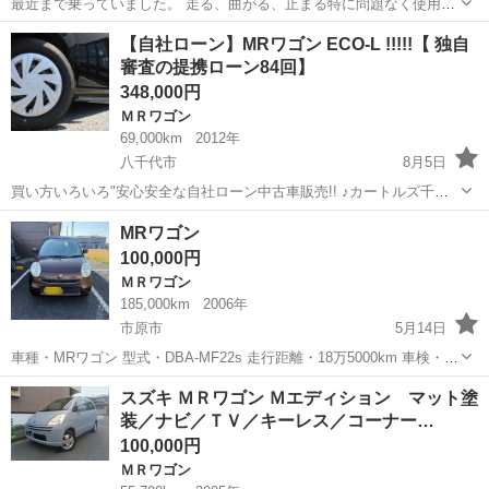
最近まで乗っていました。 走る、曲がる、止まる特に問題なく使用し
ていました。 エアコンのガスの充填をお願いします。 大きな凹みなど
千葉
千葉市
小倉台駅
ＭＲワゴン
走行距離
【自社ローン】MRワゴン ECO-L !!!!!【 独自
はないです。 そのまま乗って帰れます。 受け渡し時、身分証明書コピ
審査の提携ローン84回】
ーをお願いします。 名義変...
348,000円
ＭＲワゴン
69,000km
2012年
八千代市
8月5日
買い方いろいろ"安心安全な自社ローン中古車販売!! ♪カートルズ千葉
店 ♪ 〇●〇●〇●〇 LINEで簡単☆お問い合わせ☆詳細確認☆ 友達追加
千葉
八千代市
ＭＲワゴン
カートルズ
MRワゴン
はコチラ↓ https://lin.ee/EzbAgu8 ...
100,000円
ＭＲワゴン
185,000km
2006年
市原市
5月14日
車種・MRワゴン 型式・DBA-MF22s 走行距離・18万5000km 車検・令
和7年6月29日 ※通勤車として利用しているため走行距離伸びます。
千葉
市原市
ＭＲワゴン
走行距離
スズキ ＭＲワゴン Ｍエディション マット塗
修復歴無・キズ汚れ有 走行距離走ってはいますが問題なく走れま...
装／ナビ／ＴＶ／キーレス／コーナー…
100,000円
ＭＲワゴン