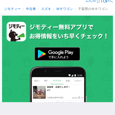
ページTOPへ
ジモティー
中古車
スズキ
ＭＲワゴン
千葉県のＭＲワゴン