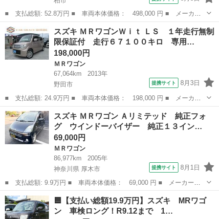
柏市
■ 支払総額: 52.8万円 ■ 車両本体価格： 498,000 円 ■ メーカー
名： スズキ ■ 車種名： ＭＲワゴン ■ グレード名： Ｇ エア
千葉
柏市
ＭＲワゴン
スズキ ＭＲワゴンＷｉｔ ＬＳ １年走行無制
コン パワーステアリング パワーウインドウ 集中ドアロック デ
限保証付 走行６７１００キロ 専用…
ュアルエアバ...
198,000円
ＭＲワゴン
67,064km
2013年
8月3日
提携サイト
野田市
■ 支払総額: 24.9万円 ■ 車両本体価格： 198,000 円 ■ メーカー
名： スズキ ■ 車種名： ＭＲワゴンＷｉｔ ■ グレード名： Ｌ
千葉
野田市
ＭＲワゴン
スズキ ＭＲワゴン Ａリミテッド 純正フォ
Ｓ １年走行無制限保証付 走行６７１００キロ 専用ソフトレザー
グ ウインドーバイザー 純正１３イン…
シート＆革巻...
69,000円
ＭＲワゴン
86,977km
2005年
8月1日
提携サイト
神奈川県 厚木市
■ 支払総額: 9.9万円 ■ 車両本体価格： 69,000 円 ■ メーカー
名： スズキ ■ 車種名： ＭＲワゴン ■ グレード名： Ａリミテ
神奈川
厚木市
ＭＲワゴン
🟦【支払い総額19.9万円】スズキ MRワゴ
ッド 純正フォグ ウインドーバイザー 純正１３インチアルミ リ
ン 車検ロング！R9.12まで 1…
アスポイラー ク...