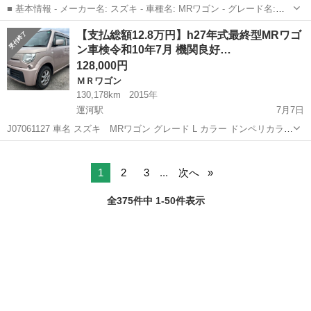
■ 基本情報 - メーカー名: スズキ - 車種名: MRワゴン - グレード名:
10thアニバーサリーリミテッド（タッチパネルオーディオ装着車） -
千葉
山武市
八街駅
ＭＲワゴン
ミッション
【支払総額12.8万円】h27年式最終型MRワゴ
年式: 平成24年4月（2012年） - 走行距離: 77,...
ン車検令和10年7月 機関良好…
128,000円
ＭＲワゴン
130,178km
2015年
運河駅
7月7日
J07061127 車名 スズキ MRワゴン グレード L カラー ドンペリカラ
ー ZVF 年式 平成27年6月 車検 令和10年7月 エアコン有無 有り作動
千葉
野田市
運河駅
ＭＲワゴン
車両
確認済み AT／MT AT【CVT】 排気量 660cc ドア...
1
2
3
...
次へ
全375件中 1-50件表示