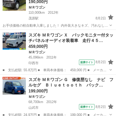
190,000円
ＭＲワゴン
110,000km
2012年
茂原駅
8月2日
お手頃価格の軽自動車入庫しました！ 内外装大きなキズ、汚れなし！
エアコンばっちり！ とりあえずの足にもぴったりです！ ⭐️車両情報⭐️
千葉
茂原市
茂原駅
ＭＲワゴン
スズキ ＭＲワゴン Ｘ バックモニター付タッ
■車種 スズキ MRワゴン ■型式 DBA-MF33S ■年式 平成24年 ■グ
チパネルオーディオ装着車 走行４５…
レ...
459,000円
ＭＲワゴン
45,096km
2011年
8月2日
提携サイト
印西市
■ 支払総額: 55.8万円 ■ 車両本体価格： 459,000 円 ■ メーカー
名： スズキ ■ 車種名： ＭＲワゴン ■ グレード名： Ｘ バッ
千葉
印西市
ＭＲワゴン
スズキ ＭＲワゴン Ｇ 修復歴なし ナビ フ
クモニター付タッチパネルオーディオ装着車 走行４５，０９６ｋ
ルセグ Ｂｌｕｅｔｏｏｔｈ バック…
ｍ 禁煙車 Ｅ...
199,000円
ＭＲワゴン
68,700km
2012年
8月2日
提携サイト
山武市
■ 支払総額: 24.9万円 ■ 車両本体価格： 199,000 円 ■ メーカー