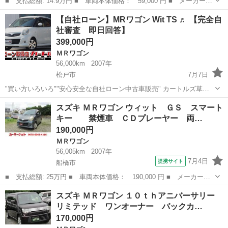
■ 支払総額: 14.9万円 ■ 車両本体価格： 59,000 円 ■ メーカー
名： スズキ ■ 車種名： ＭＲワゴン ■ グレード名： ウィッ
群馬
伊勢崎市
ＭＲワゴン
【自社ローン】MRワゴン Wit TS ♬ 【完全自
ト ＧＳ パワステ 盗難防止 スマキー パワーウィンドウ ＡＢ
社審査 即日回答】
Ｓ 衝突安全ボデ...
399,000円
ＭＲワゴン
56,000km
2007年
松戸市
7月7日
"買い方いろいろ""安心安全な自社ローン中古車販売" カートルズ草加
店 MRワゴン Wit TS LINEで簡単 お問い合わせ🎵詳細確認
千葉
松戸市
ＭＲワゴン
カートルズ
スズキ ＭＲワゴン ウィット ＧＳ スマート
🎵 ⇩友達追加はコチラから⇩ https...
キー 禁煙車 ＣＤプレーヤー 両…
190,000円
ＭＲワゴン
56,005km
2007年
7月4日
提携サイト
船橋市
■ 支払総額: 25万円 ■ 車両本体価格： 190,000 円 ■ メーカー
名： スズキ ■ 車種名： ＭＲワゴン ■ グレード名： ウィッ
千葉
船橋市
ＭＲワゴン
スズキ ＭＲワゴン １０ｔｈアニバーサリー
ト ＧＳ スマートキー 禁煙車 ＣＤプレーヤー 両席エアバッ
リミテッド ワンオーナー バックカ…
グ ＡＢＳ 電動格...
170,000円