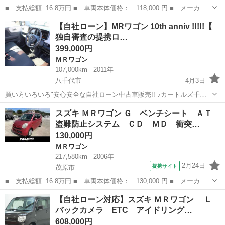
■ 支払総額: 16.8万円 ■ 車両本体価格： 118,000 円 ■ メーカー
名： スズキ ■ 車種名： ＭＲワゴン ■ グレード名： Ｘ ＥＴ
埼玉
川越市
ＭＲワゴン
【自社ローン】MRワゴン 10th anniv !!!!!【
Ｃ フルセグ Ｂｌｕｅｔｏｏｔｈ アイドリングストップ スマー
独自審査の提携ロ…
トキー ■ ...
399,000円
ＭＲワゴン
107,000km
2011年
八千代市
4月3日
買い方いろいろ"安心安全な自社ローン中古車販売!! ♪カートルズ千葉
店 ♪ 〇●〇●〇● LINEで簡単☆お問い合わせ☆詳細確認☆ 友達追加は
千葉
八千代市
ＭＲワゴン
カートルズ
スズキ ＭＲワゴン Ｇ ベンチシート ＡＴ
コチラ↓ https://lin.ee/EzbAgu8 ...
盗難防止システム ＣＤ ＭＤ 衝突…
130,000円
ＭＲワゴン
217,580km
2006年
2月24日
提携サイト
茂原市
■ 支払総額: 16.8万円 ■ 車両本体価格： 130,000 円 ■ メーカー
名： スズキ ■ 車種名： ＭＲワゴン ■ グレード名： Ｇ ベン
千葉
茂原市
ＭＲワゴン
【自社ローン対応】スズキ ＭＲワゴン Ｌ
チシート ＡＴ 盗難防止システム ＣＤ ＭＤ 衝突安全ボディ
バックカメラ ETC アイドリング…
エアコン パ...
608,000円