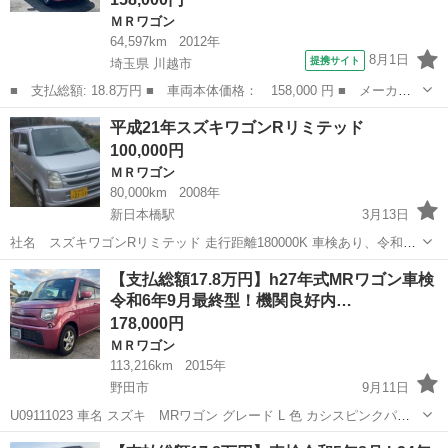
ＭＲワゴン
64,597km
2012年
8月1日
提携サイト
埼玉県 川越市
■ 支払総額: 18.8万円 ■ 車両本体価格： 158,000 円 ■ メーカー
名： スズキ ■ 車種名： ＭＲワゴン ■ グレード名： ＥＣＯ－
埼玉
川越市
ＭＲワゴン
平成21年スズキワゴンRリミテッド
Ｌ バックカメラ スマートキー アイドリングストップ ■ 排気
100,000円
量： 660...
ＭＲワゴン
80,000km
2008年
新日本橋駅
3月13日
社名 スズキワゴンRリミテッド 走行距離180000K 車検あり、令和7
年４月末 エンジン好調、静かです。 低価格にて販売しております。
千葉
南房総市
新日本橋駅
ＭＲワゴン
ワゴンR
【支払総額17.8万円】h27年式MRワゴン車検
お探しの方直ぐにアクセス
令和6年9月最終型！機関良好内…
178,000円
ＭＲワゴン
113,216km
2015年
野田市
9月11日
U09111023 車名 スズキ MRワゴン グレード L 色 カシスピンクパー
ルメタリック 年式 平成27年9月 車検 令和6年9月29日 エアコン有無 ◯
千葉
野田市
ＭＲワゴン
車両