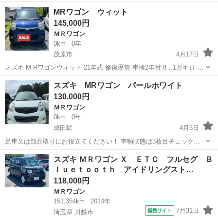
名： スズキ ■ 車種名： ＭＲワゴン ■ グレード名： Ｘセレク
千葉
八街市
ＭＲワゴン
MRワゴン ウィット
ション 社外ＳＤナビ・フルセグ／バックカメラ／ＥＴＣ／キセノン
145,000円
ヘッドライト...
ＭＲワゴン
0km
0年
茂原市
4月17日
スズキ M Rワゴンウィット 21年式 修復歴無 車検2年付 8．1万キロ 足
代わりにいかがですか まだまだ走ってくれますよ
千葉
茂原市
ＭＲワゴン
スズキ MRワゴン パールホワイト
130,000円
ＭＲワゴン
0km
0年
成田駅
4月5日
足車又は部品取りにお役立てください！ 車輌状態は3枚目チェックシ
ート確認お願い致します。
千葉
成田市
成田駅
ＭＲワゴン
ワゴンR
スズキ ＭＲワゴン Ｘ ＥＴＣ フルセグ Ｂ
ｌｕｅｔｏｏｔｈ アイドリングスト…
118,000円
ＭＲワゴン
151,354km
2014年
7月31日
提携サイト
埼玉県 川越市