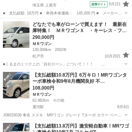
8月2日
提携サイト
埼玉県 上尾市
■ 支払総額: 19万円 ■ 車両本体価格： 145,000 円 ■ メーカー
名： スズキ ■ 車種名： ＭＲワゴン ■ グレード名： Ｌ ナ
埼玉
上尾市
ＭＲワゴン
どなたでも車がローンで買えます！ 最新在
ビ ＴＶ スマートキー パワーウィンドウ ＡＢＳ ■ 排気量：
庫特集！ ＭＲワゴンＸ ・キーレス・フ…
660cc ■ ...
290,000円
ＭＲワゴン
130,000km
2002年
松戸市
10月20日
■くるまのミツクニの「自社ローン」について！！！
当社で販売する車両
千葉
松戸市
ＭＲワゴン
ローン
【支払総額10.8万円】6万キロ！MRワゴンタ
全てが自社ローンの対象です。 通常、中古車をオートローンで
ーボ車検令和9年8月機関良好 不…
購入される際は中古車販売店経由で信販...
108,000円
ＭＲワゴン
62,982km
その他
運河駅
8月4日
J08033039 車名 スズキ MRワゴン グレード Tターボ カラー ベージ
ュ ZGF 年式 平成18年11月 車検 令和9年8月 エアコン有無 有り作動
千葉
野田市
運河駅
ＭＲワゴン
車両
【支払総額13.8万円】激安軽自動車！MRワゴ
確認済み AT／MT AT【4AT】 排気量 660cc ドア...