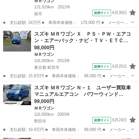
ＭＲワゴン
131,019km
2012年
6月30日
提携サイト
柏市
■ 支払総額: 24万円 ■ 車両本体価格： 170,000 円 ■ メーカー
名： スズキ ■ 車種名： ＭＲワゴン ■ グレード名： １０ｔｈ
千葉
柏市
ＭＲワゴン
スズキ ＭＲワゴン Ｘ ＰＳ・ＰＷ・エアコ
アニバーサリー リミテッド ワンオーナー バックカメラ スマー
ン・エアーバック・ナビ・ＴＶ・ＥＴＣ…
トキー プッシュ...
98,000円
ＭＲワゴン
116,000km
2013年
6月25日
提携サイト
東京都 町田市
■ 支払総額: 15.8万円 ■ 車両本体価格： 98,000 円 ■ メーカー
名： スズキ ■ 車種名： ＭＲワゴン ■ グレード名： Ｘ Ｐ
東京
町田市
ＭＲワゴン
スズキ ＭＲワゴン Ｎ－１ ユーザー買取車
Ｓ・ＰＷ・エアコン・エアーバック・ナビ・ＴＶ・ＥＴＣ・キーレ
マニュアルエアコン パワーウィンド…
ス・電動格納ミラー...
99,000円
ＭＲワゴン
116,000km
2003年
6月24日
提携サイト
野田市
■ 支払総額: 19.9万円 ■ 車両本体価格： 99,000 円 ■ メーカー
名： スズキ ■ 車種名： ＭＲワゴン ■ グレード名： Ｎ－１
千葉
野田市
ＭＲワゴン