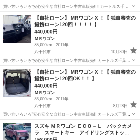
買い方いろいろ"安心安全な自社ローン中古車販売!!‼ カートルズ千葉
店 MRワゴンWit リミテッド ！F38 LINEで簡単 お問い合わせ🎵詳細
千葉
八千代市
ＭＲワゴン
カートルズ
【自社ローン】 MRワゴン X ！【 独自審査の
確認♩ 友達追加はコチラ↓ https://lin...
提携ローン120回！！！！ 】
440,000円
ＭＲワゴン
85,000km
2011年
八千代市
10月30日
買い方いろいろ"安心安全な自社ローン中古車販売!! カートルズ千葉店
MRワゴン X ！！ LINEで簡単 お問い合わせ🎵詳細確認♩ 友達追加
千葉
八千代市
ＭＲワゴン
カートルズ
【自社ローン】 MRワゴン X ！【 独自審査の
はコチラ↓ https://lin.ee/EzbAgu...
提携ローン120回OK！！ 】
440,000円
ＭＲワゴン
85,000km
2011年
八千代市
8月28日
買い方いろいろ"安心安全な自社ローン中古車販売!! カートルズ千葉店
MRワゴン X ！！ LINEで簡単 お問い合わせ🎵詳細確認🎵 友達追加
千葉
八千代市
ＭＲワゴン
カートルズ
スズキ ＭＲワゴン ＥＣＯ－Ｌ バックカメ
はコチラ https://lin.ee/EzbAgu8...
ラ スマートキー アイドリングストッ…
158,000円