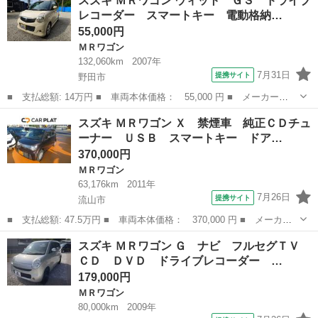
スズキ ＭＲワゴン ウィット ＧＳ ドライブ
ト ＧＳ ドライブレコーダー スマートキー 電動格納ミラー ベ
レコーダー スマートキー 電動格納…
ンチシート ＡＴ 盗...
55,000円
ＭＲワゴン
132,060km
2007年
7月31日
提携サイト
野田市
■ 支払総額: 14万円 ■ 車両本体価格： 55,000 円 ■ メーカー
名： スズキ ■ 車種名： ＭＲワゴン ■ グレード名： ウィッ
千葉
野田市
ＭＲワゴン
スズキ ＭＲワゴン Ｘ 禁煙車 純正ＣＤチュ
ト ＧＳ ドライブレコーダー スマートキー 電動格納ミラー ベ
ーナー ＵＳＢ スマートキー ドア…
ンチシート ＡＴ 盗...
370,000円
ＭＲワゴン
63,176km
2011年
7月26日
提携サイト
流山市
■ 支払総額: 47.5万円 ■ 車両本体価格： 370,000 円 ■ メーカー
名： スズキ ■ 車種名： ＭＲワゴン ■ グレード名： Ｘ 禁煙
千葉
流山市
ＭＲワゴン
スズキ ＭＲワゴン Ｇ ナビ フルセグＴＶ
車 純正ＣＤチューナー ＵＳＢ スマートキー ドアバイザー バ
ＣＤ ＤＶＤ ドライブレコーダー …
ックカメラ ...
179,000円
ＭＲワゴン
80,000km
2009年