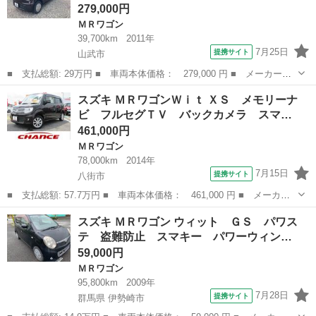
279,000円
ＭＲワゴン
39,700km
2011年
7月25日
提携サイト
山武市
■ 支払総額: 29万円 ■ 車両本体価格： 279,000 円 ■ メーカー
名： スズキ ■ 車種名： ＭＲワゴン ■ グレード名： Ｘアイド
千葉
山武市
ＭＲワゴン
スズキ ＭＲワゴンＷｉｔ ＸＳ メモリーナ
リングストップ バックカメラ フルオートエアコン スマートキ
ビ フルセグＴＶ バックカメラ スマ…
ー パワーウインド...
461,000円
ＭＲワゴン
78,000km
2014年
7月15日
提携サイト
八街市
■ 支払総額: 57.7万円 ■ 車両本体価格： 461,000 円 ■ メーカー
名： スズキ ■ 車種名： ＭＲワゴンＷｉｔ ■ グレード名： Ｘ
千葉
八街市
ＭＲワゴン
スズキ ＭＲワゴン ウィット ＧＳ パワス
Ｓ メモリーナビ フルセグＴＶ バックカメラ スマートキー 運
テ 盗難防止 スマキー パワーウィン…
転席エアバッ...
59,000円
ＭＲワゴン
95,800km
2009年
7月28日
提携サイト
群馬県 伊勢崎市