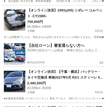
■ 支払総額: 19.2万円 ■ 車両本体価格： 93,000 円 ■ メーカー名： シボレー 
神奈川
横浜市
その他
【オンライン決済】1993y(H5) シボレー コルベッ
ト -CY15BK-
750,000円
65,000km 1000年
土気駅
8月2日
元々は実動車でしたが、現在はセルは回りますがエンジンが掛かりません。 現車確認の上、ご検討
千葉
千葉市
土気駅
その他
【自社ローン】審査通らない方へ
IDOMの自社ローンは税金・車検の支払いも含んでい
るので毎月の支払額は一定
株式会社IDOM
Ad
【オンライン決済】【千葉・横浜】バッテリー・
タイヤ交換済 車検2027年5月 R2/1 スティーレ 5M
T 255台限定 アバルト595 コンペティツィオーネ
2,480,000円
43,000km 2020年
走行4.3万km ABA-31214T グリジオレコード バッ
土気駅
8月2日
クカメラ
■自動車基本情報 メーカー:フィアット 車名:アバルト 595 グレード:コンペティツィオーネ スティー
千葉
千葉市
土気駅
その他