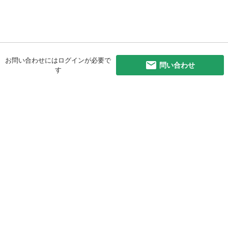
お問い合わせにはログインが必要で
問い合わせ
す
初めての方へ
利用規約
プライバシーポリシー
プライバシー・ステートメント
健全化に資する運用方針
お問い合わせ
運営会社
サイトマップ
ご利用ガイド
フリーワードで探す
PC版で表示
都道府県選択