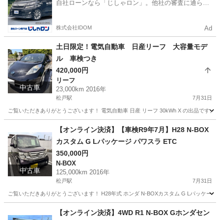
自社ローンなら「じしゃロン」。他社の審査に通らな
かった方も
株式会社IDOM
Ad
土日限定！電気自動車 日産リーフ 大容量モデ
ル 車検つき
420,000円
リーフ
中古車
23,000km 2016年
松戸駅
7月31日
ご覧いただきありがとうございます！ 電気自動車 日産 リーフ 30kWh X の出品です。
千葉
松戸市
松戸駅
リーフ
電気自動車
【オンライン決済】【車検R9年7月】H28 N-BOX
カスタム G Lパッケージ パワスラ ETC
350,000円
N-BOX
中古車
125,000km 2016年
松戸駅
7月31日
ご覧いただきありがとうございます！ H28年式 ホンダ N-BOXカスタム G Lパッケージ
千葉
松戸市
松戸駅
N-BOX
【オンライン決済】4WD R1 N-BOX Gホンダセン