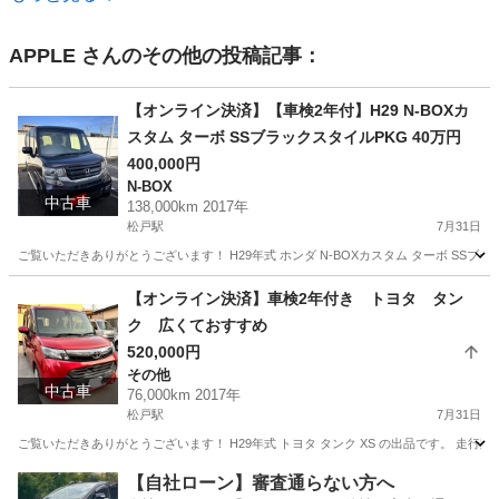
APPLE
さんのその他の投稿記事：
【オンライン決済】【車検2年付】H29 N-BOXカ
スタム ターボ SSブラックスタイルPKG 40万円
400,000円
N-BOX
中古車
138,000km 2017年
松戸駅
7月31日
ご覧いただきありがとうございます！ H29年式 ホンダ N-BOXカスタム ターボ SSブ
千葉
松戸市
松戸駅
N-BOX
ターボ
【オンライン決済】車検2年付き トヨタ タン
ク 広くておすすめ
520,000円
その他
中古車
76,000km 2017年
松戸駅
7月31日
ご覧いただきありがとうございます！ H29年式 トヨタ タンク XS の出品です。 走行
千葉
松戸市
松戸駅
その他
タンク
【自社ローン】審査通らない方へ