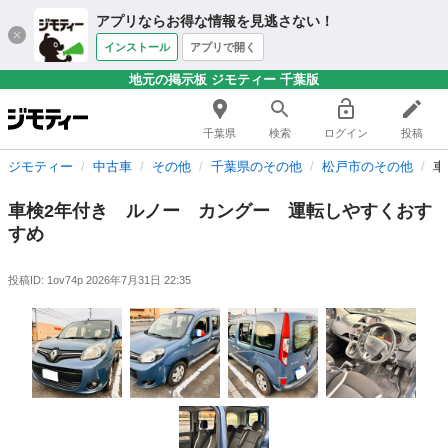
アプリならお得な情報を見逃さない！
インストール
アプリで開く
地元の掲示板 ジモティー 千葉版
千葉県
検索
ログイン
投稿
ジモティー
中古車
その他
千葉県のその他
松戸市のその他
車
車検2年付き ルノー カングー 運転しやすくおす
すめ
投稿ID: 1ov74p
2026年7月31日 22:35