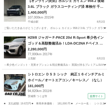
【オンライン決済】ポルシェ カイエン 958.2 後期
3.6L ブラック ガラスコーティング済 車検付 千葉
市若葉区より
1,400,000円
107,000km 2015年
千城台駅
8月2日
ご覧いただきありがとうございます。 ポルシェ カイエン 958.2 3.6L ブラック 
千葉
千葉市
千城台駅
その他
カイエン
H29/8 ジャガー F-PACE 20d R-Sport 希少色イン
ゴッド＆高額整備済み！LDA-DC2NA Fペイス デ
ィーゼル ディプロイアブルサイドステップ
2,280,000円
77,000km 2017年
土気駅
8月2日
～希少色インゴット・充実オプション＆弱点整備済み～ 英国が誇るプレミアムSUV、ジャガー
千葉
千葉市
土気駅
その他
車両
シトロエン ＤＳ３ シック 純正１６インチアルミ
ホイール／オートエアコン／キーレス／ （なし）
181,000円
94,820km 2011年
茨城県 つくば市
提携サイト
■ 支払総額: 19.8万円 ■ 車両本体価格： 181,000 円 ■ メーカー名： シ