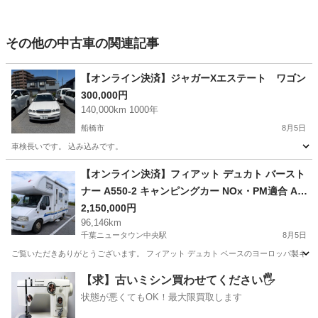
その他の中古車の関連記事
【オンライン決済】ジャガーXエステート ワゴン
300,000円
140,000km 1000年
船橋市
8月5日
車検長いです。 込み込みです。
千葉
船橋市
その他
ジャガー
【オンライン決済】フィアット デュカト バースト
ナー A550-2 キャンピングカー NOx・PM適合 AT
FFヒーター ルーフエアコン 温水シャワー 装備充
2,150,000円
96,146km
実
千葉ニュータウン中央駅
8月5日
ご覧いただきありがとうございます。 フィアット デュカト ベースのヨーロッパ製キャンピ
千葉
印西市
千葉ニュータウン中央駅
その他
【求】古いミシン買わせてください🖐️
状態が悪くてもOK！最大限買取します