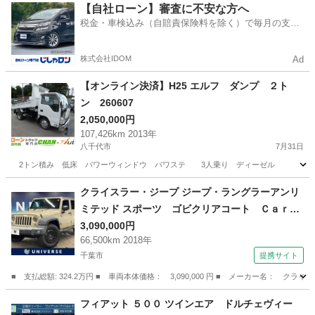
茨城
つくば市
その他
【自社ローン】審査に不安な方へ
税金・車検込み（自賠責保険料を除く）で毎月の支払
額は一定の自社ローン🚗
株式会社IDOM
Ad
【オンライン決済】H25 エルフ ダンプ ２ト
ン 260607
2,050,000円
107,426km 2013年
八千代市
7月31日
2トン積み 低床 パワーウィンドウ パワステ 3人乗り ディーゼル
千葉
八千代市
その他
エルフ
クライスラー・ジープ ジープ・ラングラーアンリ
ミテッド スポーツ ゴビクリアコート Ｃａｒｒ
ｏｚｚｅｒｉａナビ サイド／バックカメラ フ
3,090,000円
66,500km 2018年
ルセグＴＶ ＬＥＤヘッドライト オートエアコ
千葉市
提携サイト
ン ＥＴＣ車載器 クルーズコントロール フロ
ントリアフォグランプ ダウンヒルアシスト （検
■ 支払総額: 324.2万円 ■ 車両本体価格： 3,090,000 円 ■ メーカー名
9.10）
千葉
千葉市
その他
フィアット ５００ ツインエア ドルチェヴィー