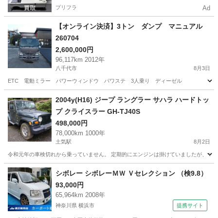
プリフラ
Ad
【オンライン決済】3トン ダンプ マニュアル
260704
2,600,000円
96,117km 2012年
八千代市
8月3日
ETC 電動ミラー パワーウィンドウ パワステ 3人乗り ディーゼル
千葉
八千代市
その他
ディーゼル
2004y(H16) ジープ ラングラー サハラ ハードトッ
プ クライスラー GH-TJ40S
498,000円
78,000km 1000年
土気駅
8月2日
令和元年の車検切れから乗っていません。 定期的にエンジンは掛けていましたが、つい先
千葉
千葉市
土気駅
その他
エンジン
シボレー シボレーＭＷ Ｖセレクション （検9.8）
93,000円
65,964km 2008年
神奈川県 横浜市
提携サイト