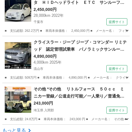
タ ＨＩＤヘッドライト ＥＴＣ サンルーフ
オートクルーズコントロール アイドリングスト
2,450,000円
28,000km 2022年
ップ ＵＳＢ入力端子 クリアランスソナー ド
千葉市
提携サイト
ライブレコーダー Ｂｌｕｅｔｏｏｔｈ接続 キ
ーレスエントリー 禁煙車 （検9.1）
■ 支払総額: 262.2万円 ■ 車両本体価格： 2,450,000 円 ■ メーカー名
千葉
千葉市
その他
クライスラー・ジープ ジープ・コマンダー リミテ
ッド 認定管理試乗車 パノラミックサンルーフ
パワーテールゲート アクティブクルーズコント
4,890,000円
4,000km 2025年
ロール ナビゲーションシステム カープレイ対
流山市
提携サイト
応 ３列シート７人乗り レザーシート （検10.
6）
■ 支払総額: 509万円 ■ 車両本体価格： 4,890,000 円 ■ メーカー名： 
千葉
流山市
その他
その他 *その他 リトルフォース ５０ｃｃ ミ
ニカー登録／公道走行可能／一人乗り／普通免許
運転ＯＫ／ （なし）
243,000円
埼玉県 入間郡
提携サイト
■ 支払総額: 24.8万円 ■ 車両本体価格： 243,000 円 ■ メーカー名： 
埼玉
入間郡
その他
もっと見る