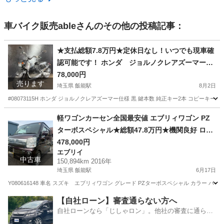
車バイク販売able
さんのその他の投稿記事：
★支払総額7.8万円★定休日なし！いつでも現車確
認可能です！ ホンダ ジョルノクレアズーマー仕
様 黒 AF54 ズーマー仕様！ ４スト！ バッテリー
78,000円
売ります
新品！ カスタムベースに♪
埼玉県 飯能駅
8月2日
#08073115H ホンダ ジョルノクレアズーマー仕様 黒 鍵本数 純正キー2本 コピーキー2本
埼玉
飯能市
飯能駅
ホンダ
スト
軽ワゴンカーセン全国最安値 エブリィワゴン PZ
ターボスペシャル★総額47.8万円★機関良好 ロー
ダウン社外アルミ 両側パワスラ 社外ナビ フルセ
478,000円
エブリイ
グTV バックカメラ レーダーブレーキ 修復歴な
中古車
150,894km 2016年
し！
埼玉県 飯能駅
6月17日
Y080616148 車名 スズキ エブリィワゴン グレード PZターボスペシャル カラー パープル
埼玉
飯能市
飯能駅
エブリイ
車両
【自社ローン】審査通らない方へ
自社ローンなら「じしゃロン」。他社の審査に通らな
かった方も