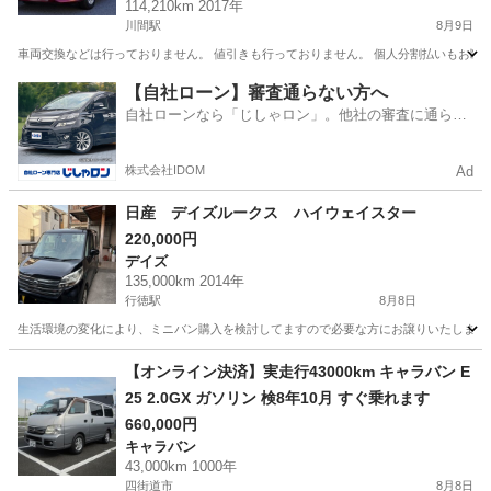
114,210km 2017年
C
川間駅
8月9日
車両交換などは行っておりません。 値引きも行っておりません。 個人分割払いもお断り
千葉
野田市
川間駅
セレナ
車両
【自社ローン】審査通らない方へ
自社ローンなら「じしゃロン」。他社の審査に通らな
かった方も
株式会社IDOM
Ad
日産 デイズルークス ハイウェイスター
220,000円
デイズ
135,000km 2014年
行徳駅
8月8日
生活環境の変化により、ミニバン購入を検討してますので必要な方にお譲りいたします。 必ず現車確認を
千葉
市川市
行徳駅
デイズ
【オンライン決済】実走行43000km キャラバン E
25 2.0GX ガソリン 検8年10月 すぐ乗れます
660,000円
キャラバン
43,000km 1000年
四街道市
8月8日