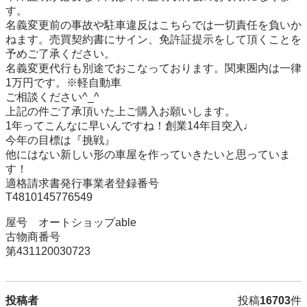
す。

名義変更前の事故や駐車違反はこちらでは一切責任を負いか
ねます。売買契約書にサイン、免許証提示をして頂くことを
予めご了承ください。

名義変更代行も別途でおこなっております。関東圏内は一律
1万円です。※軽自動車

ご相談ください^_^

上記の件ご了承頂いた上ご購入お願いします。

1年ってこんなに早いんですね！創業14年目突入♩

今年の目標は『挑戦』

他にはない新しい形の車屋を作っていきたいと思っていま
す！

適格請求書発行事業者登録番号

T4810145776549

屋号　オートショップable

古物商番号

第431120030723
投稿者
投稿
16703
件