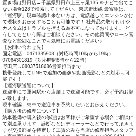
置き場は野田店→千葉県野田市上三ヶ尾135 ※ナビで出てこ
ない場合128で検索してください。東武野田線 最寄駅は、
「運河駅」現車確認出来ない方は、電話越しでエンジンかけ
て現状をお伝えすることも可能です！ 社外品の取り付けや
カスタムはトラブルを控える為不可になっております。 ど
うしてもという際はご相談ください。その他質問やローン審
査など些細なことでも気軽にお電話ください♪

【お問い合わせ先】

固定電話　0471385908（対応時間10時から19時）

07064301819（対応時間8時から22時）

野田店→08037518686営業担当まで

携帯登録してLINEで追加の画像や動画撮影などの対応も可
能です！

【運河駅送迎について】

送迎車にて運河駅から店舗まで送迎可能です。必ず予約お願
い致します。

現車確認、納車で送迎車を予約したいとお伝えください。

【購入後の修理について】

納車整備や購入後の修理はお客様がご希望する場合ご相談に
て別途承ります。診断などはディーラーなどで行って頂きま
すが交換部品を特定して工賃のみを当店の修理担当スタッフ