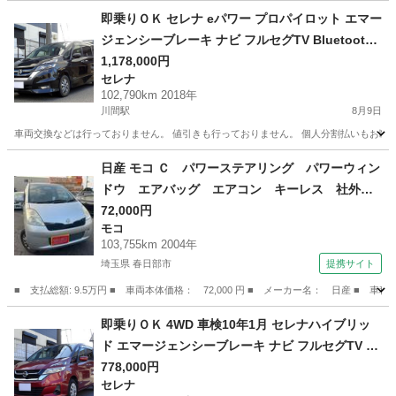
千葉
野田市
川間駅
ノート
車両
即乗りＯＫ セレナ eパワー プロパイロット エマー
ジェンシーブレーキ ナビ フルセグTV Bluetooth
フリップダウンモニター アラウンドビューモニタ
1,178,000円
セレナ
ー 両側パワスラ インテリキー シートヒーター LE
102,790km 2018年
Dライト ETC ドラレコ
川間駅
8月9日
車両交換などは行っておりません。 値引きも行っておりません。 個人分割払いもお断りし
千葉
野田市
川間駅
セレナ
車両
日産 モコ Ｃ パワーステアリング パワーウィン
ドウ エアバッグ エアコン キーレス 社外ナ
ビ ＣＤ ＤＶＤ ＥＴＣ 社外ＡＷ （検9.12）
72,000円
モコ
103,755km 2004年
埼玉県 春日部市
提携サイト
■ 支払総額: 9.5万円 ■ 車両本体価格： 72,000 円 ■ メーカー名： 日産
埼玉
春日部市
モコ
即乗りＯＫ 4WD 車検10年1月 セレナハイブリッ
ド エマージェンシーブレーキ ナビ フルセグTV Bl
uetooth フリップダウンモニター バックカメラ 両
778,000円
セレナ
側パワスラ インテリキー クルコン LEDライト ET