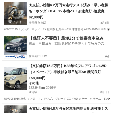
埼玉
飯能市
飯能駅
スズキ
エンジン
★支払い総額6.2万円★走行テスト済み！早い者勝
ち！ホンダ ZX AF35 本物ZX！加速良好♪速度良好
♪金ホイール！金フォーク！
62,000円
売ります
埼玉県 飯能駅
8月6日
#08073145H ホンダ マッド ZX 鍵本数 社外キー2本 車体番号 AF35-1045※※※
埼玉
飯能市
飯能駅
ホンダ
フォーク
【保証人不要🙆】最短2分で仮審査申込み
税金・車検込み（自賠責保険料を除く）で毎月の支払
額は一定の自社ローン🚗
株式会社IDOM
Ad
【支払総額15.8万円】h28年式フレアワゴン4WD
（スペーシア）車検付き即日納車ok 機関良好 燃
費良好！自動ブレーキ付き S-eneチャージ エアコ
158,000円
その他
ンバッチリ♩
中古車
132,946km 2016年
運河駅
8月5日
U073086056 車名 マツダ フレアワゴン グレード XG 4WD カラー クリーム ZVG 年式
千葉
野田市
運河駅
その他
車両
★支払い総額4.8万円★関東圏内即日配送可能！ス