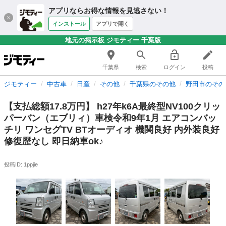
アプリならお得な情報を見逃さない！
インストール
アプリで開く
地元の掲示板 ジモティー 千葉版
千葉県
検索
ログイン
投稿
ジモティー
中古車
日産
その他
千葉県のその他
野田市のその
【支払総額17.8万円】 h27年k6A最終型NV100クリッ
パーバン（エブリィ）車検令和9年1月 エアコンバッ
チリ ワンセグTV BTオーディオ 機関良好 内外装良好
修復歴なし 即日納車ok♪
投稿ID: 1ppjie