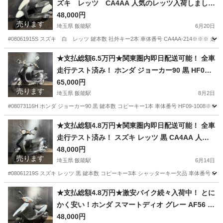
ズキ レッツ CA4AA 人気のレッツ入荷しました
♪ 外観良好！通勤、通学におすすめ！
48,000円
売ります
埼玉県 飯能駅
6月20日
#08061915S スズキ 白 レッツ 鍵本数 社外キー2本 車体番号 CA4AA-214※
埼玉
飯能市
飯能駅
スズキ
レッツ
★支払総額6.5万円★関東圏内即日配送可能！ 全車
走行テスト済み！ ホンダ ジョーカー90 黒 HF09
人気のジョーカー！激安小型！ アメリカン！！２
65,000円
売ります
ストのためオイル注ぎ足すだけ！ バッテリー新
埼玉県 飯能駅
8月2日
品！
#08073116H ホンダ ジョーカー90 黒 鍵本数 コピーキー1本 車体番号 HF09-100
埼玉
飯能市
飯能駅
ホンダ
ジョーカー
★支払総額4.8万円★関東圏内即日配送可能！ 全車
走行テスト済み！ スズキ レッツ 黒 CA4AA 人気
のレッツ！ 4ストインジェクション！ 集中キー！
48,000円
売ります
カスタムベースに♪
埼玉県 飯能駅
6月14日
#08061219S スズキ レッツ 黒 鍵本数 コピーキー3本 シャッターキー欠品 車体番号 CA
埼玉
飯能市
飯能駅
スズキ
レッツ
★支払総額4.8万円★激安バイク続々入荷中！ とに
かく安い！ホンダ スマートディオ グレー AF56 人
気のスマート！４スト、集中キー！バッテリー新
48,000円