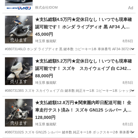
株式会社IDOM
Ad
★支払総額4.5万円★定休日なし！いつでも現車確
認可能です！ ホンダ ライブディオ 黒 AF34 人気
のライブディオ！ ２ストのためオイル注ぎ足すだ
45,000円
売ります
け！ カスタムベースに♪
埼玉県 飯能駅
8月6日
#08073146LD ホンダ ライブディオ 黒 鍵本数 コピーキー1本 車体番号 AF34-307
埼玉
飯能市
飯能駅
ホンダ
ライブディオ
★支払総額5.2万円★定休日なし！いつでも現車確
認可能です！ スズキ スカイウェイブ 白 CJ42A
人気のスカブ！激安250cc！ ４スト！ ヘッドライ
88,000円
売ります
トガーニッシュ！社外ハンドル！
埼玉県 飯能駅
8月5日
#08073138S スズキ スカイウェイブ 白 鍵本数 純正キー1本 コピーキー1本 シャッターキ
埼玉
飯能市
飯能駅
スズキ
ヘッドライトガーニッシュ
★支払総額12.8万円★関東圏内即日配送可能！ 全
車走行テスト済み！ スズキ GN125 シルバー 人気
のGN125！ エンジンガード！ 外観良好！ ツーリ
128,000円
売ります
ングなどに♪
埼玉県 飯能駅
8月1日
#08073102S スズキ GN125 シルバー 鍵本数 純正キー1本 ボックスキー2本 車体番号