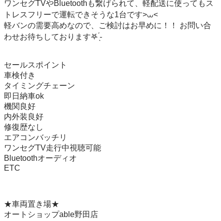
ワンセグTVやBluetoothも繋げられて、軽配送に使ってもス
トレスフリーで運転できそうな1台です>⩊<

軽バンの需要高めなので、ご検討はお早めに！！ お問い合
わせお待ちしております‎𖤐 ̖́-‬

セールスポイント

車検付き

タイミングチェーン

即日納車ok

機関良好

内外装良好

修復歴なし

エアコンバッチリ

ワンセグTV走行中視聴可能

Bluetoothオーディオ

ETC

★車両置き場★

オートショップable野田店
