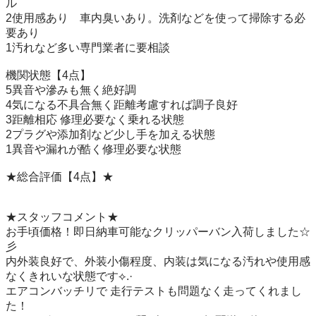
ル

2使用感あり　車内臭いあり。洗剤などを使って掃除する必
要あり

1汚れなど多い専門業者に要相談

機関状態【4点】

5異音や滲みも無く絶好調

4気になる不具合無く距離考慮すれば調子良好

3距離相応 修理必要なく乗れる状態

2プラグや添加剤など少し手を加える状態

1異音や漏れが酷く修理必要な状態

★総合評価【4点】★

★スタッフコメント★

お手頃価格！即日納車可能なクリッパーバン入荷しました☆
彡

内外装良好で、外装小傷程度、内装は気になる汚れや使用感
なくきれいな状態です⟡.·

エアコンバッチリで 走行テストも問題なく走ってくれまし
た！
