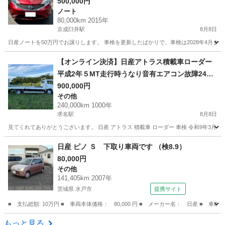
C
500,000円
ノート
80,000km 2015年
京成臼井駅
8月8日
日産ノートを50万円でお譲りします。 車検を更新したばかりで、車検は2028年4月まで
千葉
佐倉市
京成臼井駅
ノート
【オンライン決済】日産アトラス積載車ローダー
平成2年５MT走行時うなり音有エアコン故障24万
キロ積載量2150ｋｇ車検令和9年3月31日迄自動車
900,000円
その他
税リサイクル込
240,000km 1000年
求名駅
8月8日
見てくれてありがとうございます。 日産 アトラス 積載車 ローダー 車検 令和9年3月31日まで
千葉
東金市
求名駅
その他
日産 ピノ Ｓ 下取り車両です （検8.9）
80,000円
その他
141,405km 2007年
茨城県 水戸市
提携サイト
■ 支払総額: 10万円 ■ 車両本体価格： 80,000 円 ■ メーカー名： 日産 ■ 車種
茨城
水戸市
その他
もっと見る