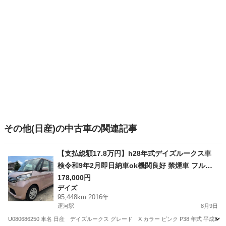
その他(日産)の中古車の関連記事
【支払総額17.8万円】h28年式デイズルークス車
検令和9年2月即日納車ok機関良好 禁煙車 フルセ
グTV 自動ブレーキ パワスラ
178,000円
デイズ
95,448km 2016年
運河駅
8月9日
U080686250 車名 日産 デイズルークス グレード X カラー ピンク P38 年式 平成28年2