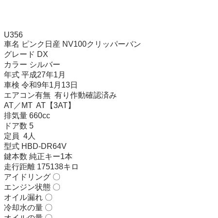
U356

車名 ピンク日産 NV100クリッパーバン

グレード DX

カラー シルバー

年式 平成27年1月

車検 令和9年1月13日

エアコン有無  有り作動確認済み

AT／MT  AT【3AT】

排気量 660cc

ドア数 5

定員  4人

型式 HBD-DR64V

鍵本数 純正キー1本

走行距離 175138キロ

アイドリング 〇

エンジン状態 〇

オイル漏れ 〇

冷却水の量 〇

オイルの量 〇
