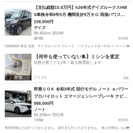
千葉
野田市
運河駅
デイズ
車両
【支払総額15.8万円】h26年式デイズルークスHW
S車検令和9年5月 機関良好9万キロ 両側パワスラ
フルセグTV Bluetooth 即日納車ok
158,000円
デイズ
98,491km 2014年
運河駅
8月9日
U0806905 車名 日産 デイズルークス グレード ハイウェイスターX Gパッケージ カラー 
千葉
野田市
運河駅
デイズ
車両
【何年も使っていない🧵】ミシンを査定
状態が悪くてもOK！最大限買取します
プリフラ
Ad
即乗りＯＫ 令和3年式 現行モデル ノート ｅパワー
プロパイロット エマージェンシーブレーキ ナビ
フルセグTV Bluetooth アラウンドビューモニター
998,000円
ノート
コーナーソナー インテリキー LEDライト LEDフ
56,100km 2021年
ォグ ETC2.0
川間駅
8月9日
車両交換などは行っておりません。 値引きも行っておりません。 個人分割払いもお断り