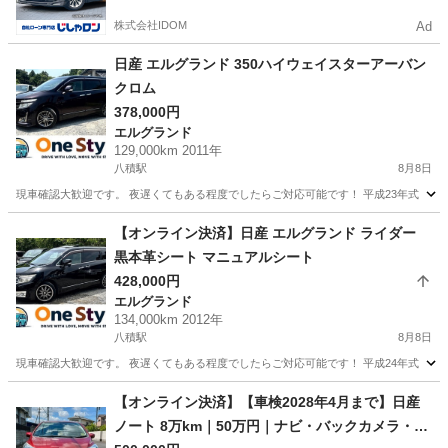
株式会社IDOM
Ad
日産 エルグランド 350ハイウェイスターアーバン
クロム
378,000円
エルグランド
129,000km 2011年
八積駅
8月8日
現車確認大歓迎です。 夜遅くてもある程度でしたらご対応可能です！ 平成23年式 ニッサン エルグ
千葉
長生郡
八積駅
エルグランド
トヨタヴォクシー
【オンライン決済】日産 エルグランド ライダー
黒本革シート マニュアルシート
428,000円
エルグランド
134,000km 2012年
八積駅
8月8日
現車確認大歓迎です。 夜遅くてもある程度でしたらご対応可能です！ 平成24年式 日産 エルグラン
千葉
長生郡
八積駅
エルグランド
本革
【オンライン決済】【車検2028年4月まで】日産
ノート 8万km｜50万円｜ナビ・バックカメラ・ET