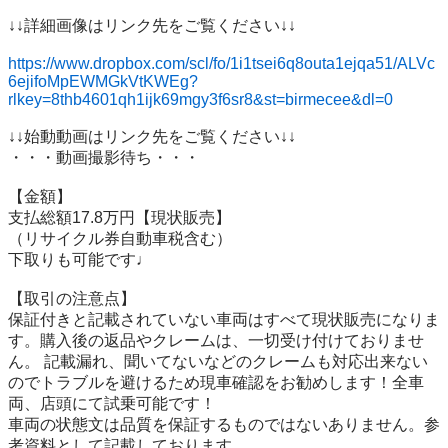
↓↓詳細画像はリンク先をご覧ください↓↓

https://www.dropbox.com/scl/fo/1i1tsei6q8outa1ejqa51/ALVc
6ejifoMpEWMGkVtKWEg?
rlkey=8thb4601qh1ijk69mgy3f6sr8&st=birmecee&dl=0
↓↓始動動画はリンク先をご覧ください↓↓

・・・動画撮影待ち・・・

【金額】

支払総額17.8万円【現状販売】

（リサイクル券自動車税含む）

下取りも可能です♩

【取引の注意点】

保証付きと記載されていない車両はすべて現状販売になりま
す。購入後の返品やクレームは、一切受け付けておりませ
ん。 記載漏れ、聞いてないなどのクレームも対応出来ない
のでトラブルを避けるため現車確認をお勧めします！全車
両、店頭にて試乗可能です！

車両の状態文は品質を保証するものではないありません。参
考資料として記載しております。
