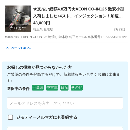
埼玉
飯能市
飯能駅
ヤマハ
★支払い総額4.8万円★AEON CO-IN125 激安小型
入荷しました♪4スト、インジェクション！加速良
好♪
48,000円
売ります
埼玉県 飯能駅
7月29日
#08072439T AEON CO-IN125 艶消し 鍵本数 純正キー1本 車体番号 RF3AS33
埼玉
飯能市
飯能駅
その他
AEON
ページTOPへ
お探しの投稿が見つからなかった方
ご希望の条件を登録するだけで、新着情報をいち早くお届け出来ま
す。
千葉県
中古車
日産
その他
選択中の条件
ジモティーメルマガにも登録する