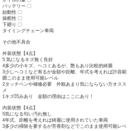
バッテリー 〇

始動性 〇

操舵性 〇

下廻り 〇

タイミングチェーン車両

その他不具合 

外装状態【4点】

5 気になるキズ無く良好

4多少の小キズ、ヘコミあるが、艶もあり比較的綺麗

3少しヘコミなど有るが金額や距離、年式を考えれば許容範
囲このまま使用可能レベル

2タッチペンや補修必要　外観あまり気にならない方オスス
メ

1キズ凹みあり　金額の理由はここにあり！

内装状態【4点】

5気になる匂い汚れ無し

4年式、距離を考えれば綺麗に使用されていた車両

3多少の掃除を要するが芳香剤などでこのまま使用可能レベ