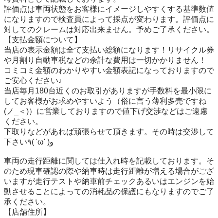
評価点は車両状態をお客様にイメージしやすくする基準数値
になりますので検査員によって採点が変わります。評価点に
対してのクレームは対応出来ません。予めご了承ください。

【支払金額について】

当店の表示金額は全て支払い総額になります！リサイクル券
や月割り自動車税などの余計な費用は一切かかりません！

コミコミ金額のわかりやすい金額表記になっておりますので
ご安心ください♩

当店毎月180台近くのお取引がありますが手数料を最小限に
してお客様がお求めやすいよう（俗に言う薄利多売ですね
(ノ_＜)）に営業しておりますので値下げ交渉などはご遠慮
ください。

下取りなどがあれば頑張らせて頂きます。その時は交渉して
下さい٩( 'ω' )و

車両の走行距離に関しては仕入れ時を記載しております。そ
のため現車確認の際や納車時は走行距離が増える場合がござ
いますが走行テストや納車前チェックあるいはエンジンを始
動させることによっての消耗品の保護にもなりますのでご了
承ください。

【店舗住所】
