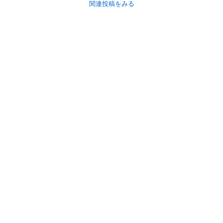
関連投稿をみる
初めての方へ
利用規約
プライバシーポリシー
プライバシー・ステートメント
健全化に資する運用方針
お問い合わせ
運営会社
サイトマップ
ご利用ガイド
フリーワードで探す
PC版で表示
都道府県選択
特定商取引法の表示
利用者情報の外部送信について
© 2011-
2026
Jmty, Inc.