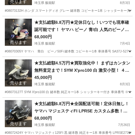
売ります
品！おしゃれな車両！
埼玉県 飯能駅
8月3日
#08073132H ホンダ スマートディオ グレー 鍵本数 コピーキー1本 シャッターキー欠品 
埼玉
飯能市
飯能駅
ホンダ
スマートディオ
★支払総額6.8万円★定休日なし！いつでも現車確
認可能です！ ヤマハ ビーノ 青/白 人気のビーノ！
4ストインジェクション！ 外観良好！ バッテリー
68,000円
売ります
新品！ サイスタ付き！
埼玉県 飯能駅
7月4日
#08070305Y ヤマハ 青白 ビーノ50Fi 鍵本数 コピーキー1本 車体番号 SA37J-5
埼玉
飯能市
飯能駅
ヤマハ
サイスタ
★支払総額4.5万円★買取強化中！ まずはカンタン
無料査定まで！SYM X'pro100 白 激安小型！ ４ス
ト、集中キー！ サイスタ付き！ フロントディスク
45,000円
売ります
ブレーキ！
埼玉県 飯能駅
8月3日
#08073127T SYM X'pro100 白 鍵本数 純正キー1本 シャッターキー付き 車体番号
埼玉
飯能市
飯能駅
その他
サイスタ
★支払総額6.8万円★全国配送可能！定休日無し！
ヤマハ マジェスティFI LPRSE カスタム多数！社
外マフラー！社外リアサス！カスタムベースに
68,000円
売ります
も！
埼玉県 飯能駅
7月26日
#08072424Y ヤマハ マジェスティ125FI 黒 鍵本数 純正キー1本 車体番号 LPRSE27