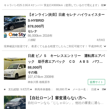
キャラバンE25 2.0GX 4ナンバー 実走行43000km（使用しているので増えます） 検
千葉
四街道市
キャラバン
【オンライン決済】日産 セレナ ハイウェイスター
S-HYBRID
878,000円
セレナ
86,000km 2016年
八積駅
8月8日
現車確認大歓迎です。 夜遅くてもある程度でしたらご対応可能です！ 平成28年式 日産 セレナ 
千葉
長生郡
八積駅
セレナ
日産 ピノ Ｓ キーレスエントリー 運転席エアバ
ック 助手席エアバック ＣＤ ＡＢＳ パワー
ステアリング （検9.9）
88,000円
その他
107,474km 2008年
神奈川県 相模原市
提携サイト
■ 支払総額: 9.8万円 ■ 車両本体価格： 88,000 円 ■ メーカー名： 日産
神奈川
相模原市
その他
【自社ローン】審査通らない方へ
自社ローンなら「じしゃロン」。他社の審査に通らな
かった方も