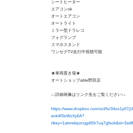
シートヒーター

エアコンok

オートエアコン

オートライト

ミラー型ドラレコ

フォグランプ

スマホスタンド

ワンセグTV走行中視聴可能

★車両置き場★

オートショップable野田店

↓↓詳細画像はリンク先をご覧ください↓↓

https://www.dropbox.com/scl/fo/34ox1y0
enk4f3eWzXy6A?
rlkey=1atmebpzcrjgdt5h7uq7gfsok&st=3sd