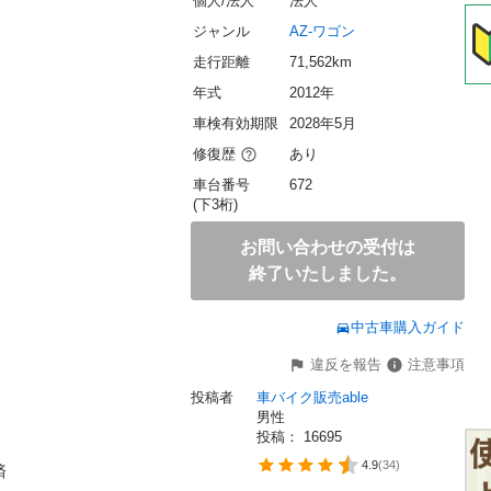
個人/法人
法人
ジャンル
AZ-ワゴン
走行距離
71,562km
年式
2012年
車検有効期限
2028年5月
修復歴
あり
車台番号
672
(下3桁)
お問い合わせの受付は
終了いたしました。
中古車購入ガイド
違反を報告
注意事項
投稿者
車バイク販売able
男性
投稿： 
16695
4.9
(
34
)

