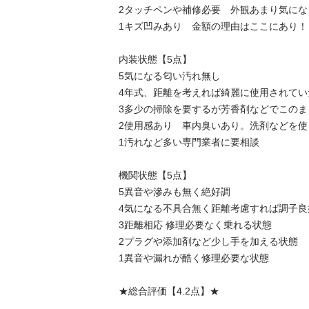
2タッチペンや補修必要　外観あまり気にな
1キズ凹みあり　金額の理由はここにあり！

内装状態【5点】

5気になる匂い汚れ無し

4年式、距離を考えれば綺麗に使用されてい
3多少の掃除を要するが芳香剤などでこのま
2使用感あり　車内臭いあり。洗剤などを使
1汚れなど多い専門業者に要相談

機関状態【5点】

5異音や滲みも無く絶好調

4気になる不具合無く距離考慮すれば調子良好
3距離相応 修理必要なく乗れる状態

2プラグや添加剤など少し手を加える状態

1異音や漏れが酷く修理必要な状態

★総合評価【4.2点】★
