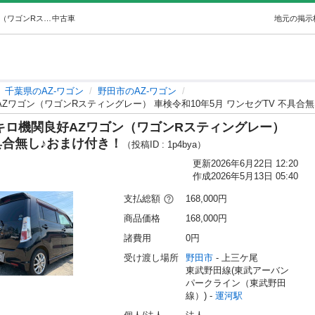
【支払総額16.8万円】 低走行7万キロ機関良好AZワゴン（ワゴンRスティングレー） 車検令和10年5月 ワンセグTV 不具合無し♪おまけ付… (車バイク販売able) 運河のAZ-ワゴンの中古車｜ジモティー
中古車
地元の掲示
千葉県のAZ-ワゴン
野田市のAZ-ワゴン
AZワゴン（ワゴンRスティングレー） 車検令和10年5月 ワンセグTV 不具合
万キロ機関良好AZワゴン（ワゴンRスティングレー）
不具合無し♪おまけ付き！
（投稿ID : 1p4bya）
更新
2026年6月22日 12:20
作成
2026年5月13日 05:40
支払総額
168,000円
商品価格
168,000円
諸費用
0円
受け渡し場所
野田市
 - 上三ケ尾
東武野田線(東武アーバン
パークライン（東武野田
線）) - 
運河駅