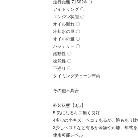
走行距離 71562キロ

アイドリング 〇

エンジン状態 〇

オイル漏れ 〇

冷却水の量 〇

オイルの量 〇

バッテリー 〇

始動性 〇

操舵性 〇

下廻り 〇

タイミングチェーン車両

その他不具合 

外装状態【3点】

5 気になるキズ無く良好

4多少の小キズ、ヘコミあるが、艶もあり比
3少しヘコミなど有るが金額や距離、年式
使用可能レベル
