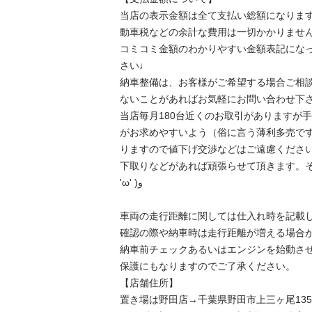
当店の表示金額は全て支払い総額になりま
動車税などの余計な費用は一切かかりません
コミコミ金額のわかりやすい金額表記にな
さい♩

納車整備は、お客様がご希望する場合ご相
ないことがあればお気軽にお問い合わせ下さ
当店毎月180台近くのお取引がありますが
がお求めやすいよう（俗に言う薄利多売です
りますので値下げ交渉などはご遠慮ください
下取りなどがあれば頑張らせて頂きます。その
'ω' )و

車両の走行距離に関しては仕入れ時を記載
確認の際や納車時は走行距離が増える場合
納車前チェックあるいはエンジンを始動さ
保護にもなりますのでご了承ください。

【店舗住所】

置き場は野田店→千葉県野田市上三ヶ尾13