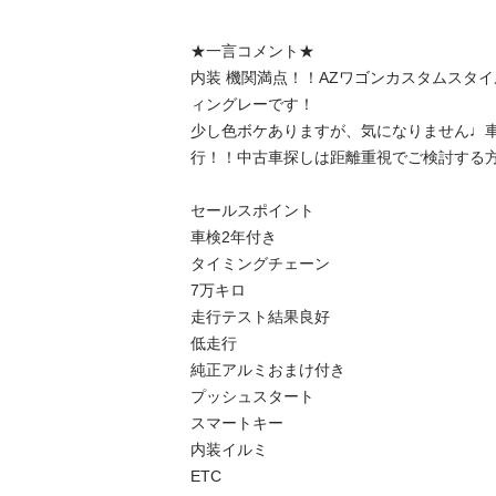
★一言コメント★

内装 機関満点！！AZワゴンカスタムスタ
ィングレーです！

少し色ボケありますが、気になりません♩車
行！！中古車探しは距離重視でご検討する方に
セールスポイント

車検2年付き

タイミングチェーン

7万キロ

走行テスト結果良好

低走行

純正アルミおまけ付き

プッシュスタート

スマートキー

内装イルミ

ETC
