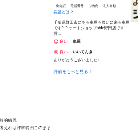
身分証
電話番号
古物商
法人書類
認証とは
千葉県野田市にある車屋も買いに来る車屋
です^_^ オートショップable野田店です！
営...
良い
車屋
良い
いいてんき
ありがとうございました♪
評価をもっと見る
較的綺麗

を考えれば許容範囲このまま