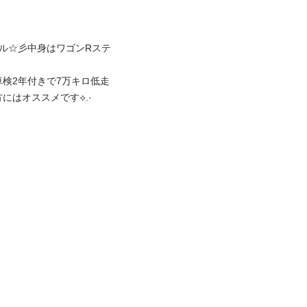
イル☆彡中身はワゴンRステ
検2年付きで7万キロ低走
はオススメです⟡.·
