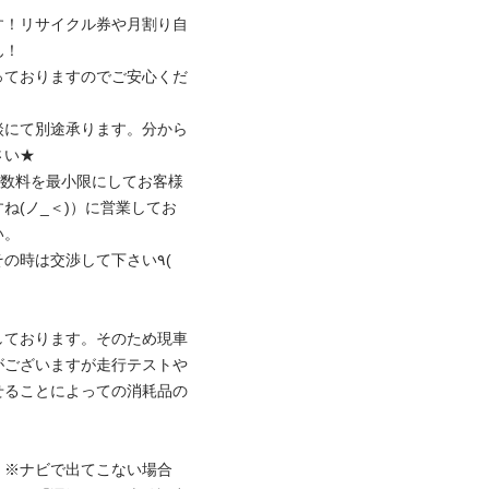
す！リサイクル券や月割り自
！

っておりますのでご安心くだ
談にて別途承ります。分から
い★

手数料を最小限にしてお客様
ね(ノ_＜)）に営業してお
。

時は交渉して下さい٩( 
しております。そのため現車
がございますが走行テストや
せることによっての消耗品の
5 ※ナビで出てこない場合