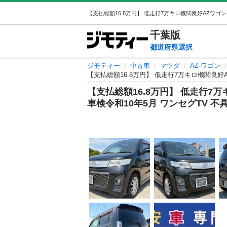
千葉
版
都道府県選択
ジモティー
中古車
マツダ
AZ-ワゴン
【支払総額16.8万円】 低走行7万キロ機関良好
【支払総額16.8万円】 低走行7
車検令和10年5月 ワンセグTV 