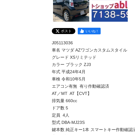
ポスト
いいね！
J05113036

車名 マツダ AZワゴンカスタムスタイル

グレード XSリミテッド

カラー ブラック ZJ3

年式 平成24年4月

車検 令和10年5月

エアコン有無  有り作動確認済

AT／MT  AT【CVT】

排気量 660cc

ドア数 5

定員  4人

型式 DBA-MJ23S

鍵本数 純正キー1本 スマートキー作動確認済