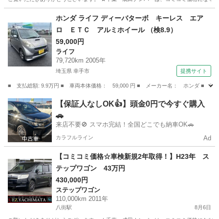
千葉
八街市
八街駅
ステップワゴン
走行距離
ホンダ ライフ ディーバターボ キーレス エア
ロ ＥＴＣ アルミホイール （検8.9）
59,000円
ライフ
79,720km 2005年
埼玉県 幸手市
提携サイト
■ 支払総額: 9.9万円 ■ 車両本体価格： 59,000 円 ■ メーカー名： ホンダ 
埼玉
幸手市
ライフ
【保証人なしOK👍】頭金0円で今すぐ購入
🚗
来店不要🚫 スマホ完結！全国どこでも納車OK🚗
カラフルライン
Ad
【コミコミ価格☆車検新規2年取得！】H23年 ス
テップワゴン 43万円
430,000円
ステップワゴン
110,000km 2011年
八街駅
8月6日