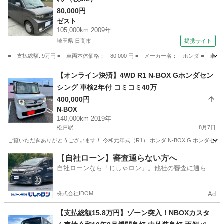
80,000円
ゼスト
105,000km 2009年
埼玉県 日高市
提携サイト
■ 支払総額: 9万円 ■ 車両本体価格： 80,000 円 ■ メーカー名： ホンダ ■ 車
埼玉
日高市
ゼスト
【オンライン決済】4WD R1 N-BOX Gホンダセン
シング 車検2年付 コミコミ40万
400,000円
N-BOX
140,000km 2019年
松戸駅
8月7日
ご覧いただきありがとうございます！ 令和元年式（R1） ホンダ N-BOX G ホンダセンシ
千葉
松戸市
松戸駅
N-BOX
【自社ローン】審査通らない方へ
自社ローンなら「じしゃロン」。他社の審査に通らな
かった方も
株式会社IDOM
Ad
【支払総額15.8万円】ゾーン突入！NBOXカスタ