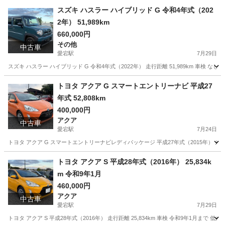
千葉
野田市
愛宕駅
N-BOX
走行距離
スズキ ハスラー ハイブリッド G 令和4年式（202
2年） 51,989km
660,000円
その他
中古車
愛宕駅
7月29日
スズキ ハスラー ハイブリッド G 令和4年式（2022年） 走行距離 51,989km 車検
千葉
野田市
愛宕駅
その他
ハスラー
トヨタ アクア G スマートエントリーナビ 平成27
年式 52,808km
400,000円
アクア
中古車
愛宕駅
7月24日
トヨタ アクア G スマートエントリーナビレディパッケージ 平成27年式（2015年） 走行距離: 52,
千葉
野田市
愛宕駅
アクア
走行距離
トヨタ アクア S 平成28年式（2016年） 25,834k
m 令和9年1月
460,000円
アクア
中古車
愛宕駅
7月29日
トヨタ アクア S 平成28年式（2016年） 走行距離 25,834km 車検 令和9年1