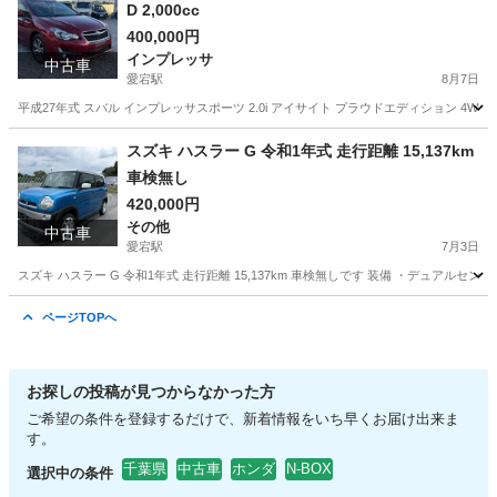
D 2,000cc
400,000円
インプレッサ
中古車
愛宕駅
8月7日
平成27年式 スバル インプレッサスポーツ 2.0i アイサイト プラウドエディション 4WD 2,
千葉
野田市
愛宕駅
インプレッサ
スズキ ハスラー G 令和1年式 走行距離 15,137km
車検無し
420,000円
その他
中古車
愛宕駅
7月3日
スズキ ハスラー G 令和1年式 走行距離 15,137km 車検無しです 装備 ・デュアルセンサ
千葉
野田市
愛宕駅
その他
走行距離
ページTOPへ
お探しの投稿が見つからなかった方
ご希望の条件を登録するだけで、新着情報をいち早くお届け出来ま
す。
千葉県
中古車
ホンダ
N-BOX
選択中の条件