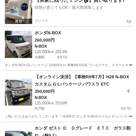
【実家に残ったミシン🏠】買い取ります❗️
状態が悪くてもOK！最大限買取します
プリフラ
Ad
ホンダN-BOX
260,000円
N-BOX
120,000km 2013年
水郷駅
8月7日
ホンダN-BOX GLパッケージ 120000キロ 車検9年4月迄 ワンセグナビ、スマート
千葉
香取市
水郷駅
N-BOX
【オンライン決済】【車検R9年7月】H28 N-BOX
カスタム G Lパッケージ パワスラ ETC
350,000円
N-BOX
125,000km 2016年
松戸駅
8月7日
ご覧いただきありがとうございます！ H28年式 ホンダ N-BOXカスタム G Lパッケージ
千葉
松戸市
松戸駅
N-BOX
ホンダ ゼスト Ｄ Ｄグレード ＥＴＣ ガラス割
れ （検9.2）