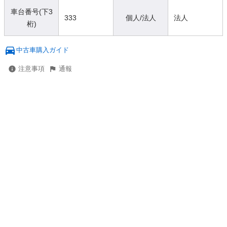
車台番号(下3
333
個人/法人
法人
桁)
中古車購入ガイド
注意事項
通報