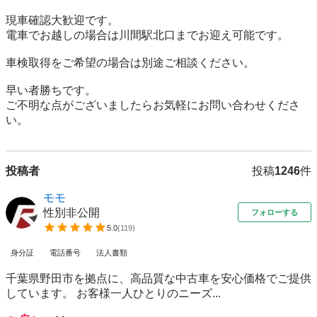
現車確認大歓迎です。

電車でお越しの場合は川間駅北口までお迎え可能です。

車検取得をご希望の場合は別途ご相談ください。

早い者勝ちです。

ご不明な点がございましたらお気軽にお問い合わせくださ
い。
投稿者
投稿
1246
件
モモ
性別非公開
フォローする
5.0
(
119
)
身分証
電話番号
法人書類
千葉県野田市を拠点に、高品質な中古車を安心価格でご提供
しています。 お客様一人ひとりのニーズ...