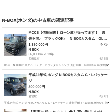
N-BOX(ホンダ)の中古車の関連記事
MCCS【信用回復】ローン取り扱ってます！ 過
去不問♪ ブラックOK♪ N-BOXカスタム GLタ
ーボホンダセンシング お問い合わせ大歓迎です
1,380,000円
N-BOX
♪！
66,000km 2019年
四街道市
8月8日
R1年 N-BOXカスタム GLターボホンダセンシング 走行距離 66000Kｍ 車検整備付き2年車
千葉
四街道市
N-BOX
MCCS
平成24年式 ホンダ N BOXカスタム G・Lパッケー
ジ
300,000円
N-BOX
愛宕駅
8月7日
平成24年式 ホンダ N BOXカスタム G・Lパッケージ 走行距離 87,136km 車検なし
千葉
野田市
愛宕駅
N-BOX
走行距離