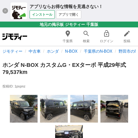
アプリならお得な情報を見逃さない！
インストール
アプリで開く
地元の掲示板 ジモティー 千葉版
千葉県
検索
ログイン
投稿
ジモティー
中古車
ホンダ
N-BOX
千葉県のN-BOX
野田市のN-
ホンダ N-BOX カスタムG・EXターボ 平成29年式
79,537km
投稿ID: 1pspnz