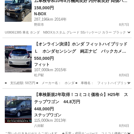
ム車検令和10年8月機関良好 内外装良好 両側パワ
スラ CTBA 不具合無し！
158,000円
N-BOX
287,196km 2014年
野田市
8月7日
U08061385 車名 ホンダ NBOXカスタム グレード SSパッケージ カラー ブラック NH8
千葉
野田市
N-BOX
車両
【オンライン決済】ホンダ フィットハイブリッド
Ｌ ホンダセンシング 純正ナビ バックカメ
ラ 寒冷地仕様 衝突軽減装置 禁煙車 ハーフ
550,000円
フィット
レザーシート スマートキー ＬＥＤヘッド Ｅ
107,000km 2015年
ＴＣ レーダークルーズ 純正１５インチアルミ
松戸駅
8月6日
■ 支払総額: 59万円 ■ メーカー名： ホンダ ■ 車種名： フィットハイブリッド ■ 
千葉
松戸市
松戸駅
フィット
【車検新規2年取得！コミコミ価格☆】H25年 ス
テップワゴン 44.8万円
448,000円
ステップワゴン
115,000km 2013年
八街駅
8月6日
ご覧いただきありがとうございます。 ★千葉・成田ナンバーは、コミコミ価格になります