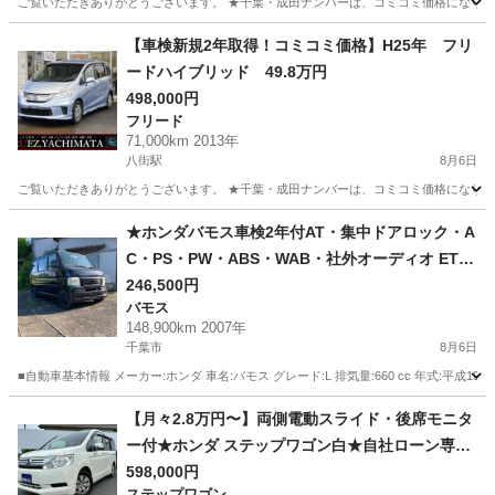
ご覧いただきありがとうございます。 ★千葉・成田ナンバーは、コミコミ価格になります
千葉
八街市
八街駅
ステップワゴン
走行距離
【車検新規2年取得！コミコミ価格】H25年 フリ
ードハイブリッド 49.8万円
498,000円
フリード
71,000km 2013年
八街駅
8月6日
ご覧いただきありがとうございます。 ★千葉・成田ナンバーは、コミコミ価格になります
千葉
八街市
八街駅
フリード
フリードハイブリッド
★ホンダバモス車検2年付AT・集中ドアロック・A
C・PS・PW・ABS・WAB・社外オーディオ ETC
付きボディー スーパーブラック全塗装車両☆
246,500円
バモス
148,900km 2007年
千葉市
8月6日
■自動車基本情報 メーカー:ホンダ 車名:バモス グレード:L 排気量:660 cc 年式:平成19年（
千葉
千葉市
バモス
車両
【月々2.8万円〜】両側電動スライド・後席モニタ
ー付★ホンダ ステップワゴン白★自社ローン専門
だからブラック・債務整理・他社否決でも審査通
598,000円
ステップワゴン