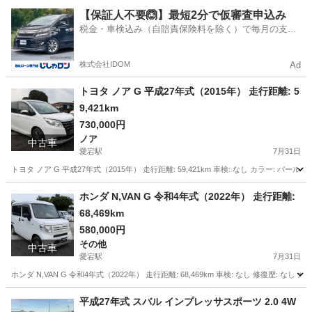
千葉
野田市
愛宕駅
アクア
走行距離
【保証人不要🙆】最短2分で仮審査申込み
税金・車検込み（自賠責保険料を除く）で毎月の支払
額は一定の自社ローン🚗
株式会社IDOM
Ad
トヨタ ノア G 平成27年式（2015年） 走行距離: 5
9,421km
730,000円
ノア
中古車
愛宕駅
7月31日
トヨタ ノア G 平成27年式（2015年） 走行距離: 59,421km 車検: なし カラー: パールホ
千葉
野田市
愛宕駅
ノア
走行距離
ホンダ N,VAN G 令和4年式（2022年） 走行距離:
68,469km
580,000円
その他
中古車
愛宕駅
7月31日
ホンダ N,VAN G 令和4年式（2022年） 走行距離: 68,469km 車検: なし 修復歴: なし 
千葉
野田市
愛宕駅
その他
VAN
平成27年式 スバル インプレッサスポーツ 2.0 4W