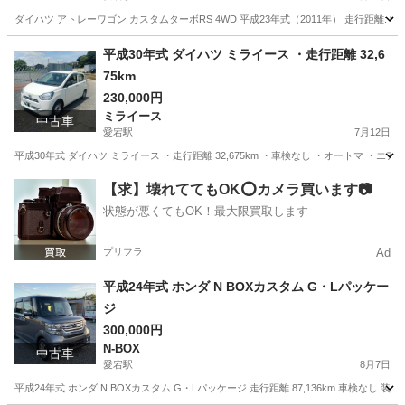
ダイハツ アトレーワゴン カスタムターボRS 4WD 平成23年式（2011年） 走行距離: 93,164k
千葉
野田市
愛宕駅
アトレーワゴン
ターボ
平成30年式 ダイハツ ミライース ・走行距離 32,6
75km
230,000円
ミライース
中古車
愛宕駅
7月12日
平成30年式 ダイハツ ミライース ・走行距離 32,675km ・車検なし ・オートマ 
千葉
野田市
愛宕駅
ミライース
走行距離
【求】壊れててもOK⭕️カメラ買います📷
状態が悪くてもOK！最大限買取します
プリフラ
Ad
平成24年式 ホンダ N BOXカスタム G・Lパッケー
ジ
300,000円
N-BOX
中古車
愛宕駅
8月7日
平成24年式 ホンダ N BOXカスタム G・Lパッケージ 走行距離 87,136km 車検なし