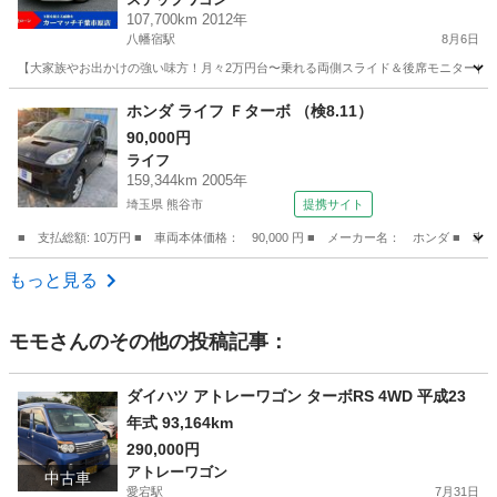
過率90%超！
107,700km 2012年
八幡宿駅
8月6日
【大家族やお出かけの強い味方！月々2万円台〜乗れる両側スライド＆後席モニター付き
千葉
市原市
八幡宿駅
ステップワゴン
パール
ホンダ ライフ Ｆターボ （検8.11）
90,000円
ライフ
159,344km 2005年
埼玉県 熊谷市
提携サイト
■ 支払総額: 10万円 ■ 車両本体価格： 90,000 円 ■ メーカー名： ホンダ ■ 車
埼玉
熊谷市
ライフ
もっと見る
モモ
さんのその他の投稿記事：
ダイハツ アトレーワゴン ターボRS 4WD 平成23
年式 93,164km
290,000円
アトレーワゴン
中古車
愛宕駅
7月31日