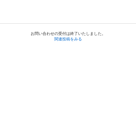
お問い合わせの受付は終了いたしました。
関連投稿をみる
初めての方へ
利用規約
プライバシーポリシー
プライバシー・ステートメント
健全化に資する運用方針
お問い合わせ
運営会社
サイトマップ
ご利用ガイド
フリーワードで探す
PC版で表示
都道府県選択