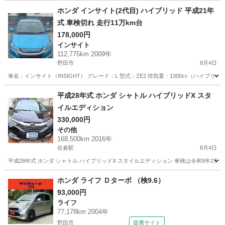
千葉
山武市
八街駅
バモス
ホンダ インサイト(2代目) ハイブリッド 平成21年
式 車検切れ 走行11万km台
178,000円
インサイト
112,775km 2009年
野田市
8月4日
車名：インサイト（INSIGHT） グレード：L 型式：ZE2 排気量：1300cc（ハイブリ
千葉
野田市
インサイト
平成28年式 ホンダ シャトル ハイブリッドX スタ
イルエディション
330,000円
その他
168,500km 2016年
佐倉駅
8月4日
平成28年式 ホンダ シャトル ハイブリッドX スタイルエディション 車検は令和9年2月14日まで
千葉
佐倉市
佐倉駅
その他
ホンダ ライフ Ｄターボ （検9.6）
93,000円
ライフ
77,178km 2004年
野田市
提携サイト