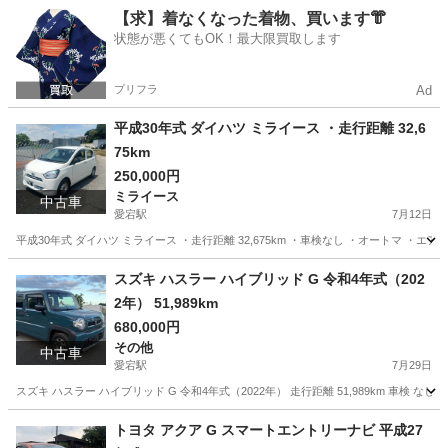
千葉
野田市
愛宕駅
アトレーワゴン
ターボ
【求】着なくなった着物、買います👘
状態が悪くてもOK！最大限買取します
プリフラ
Ad
平成30年式 ダイハツ ミライース ・走行距離 32,6
75km
250,000円
ミライース
中古車
愛宕駅
7月12日
平成30年式 ダイハツ ミライース ・走行距離 32,675km ・車検なし ・オートマ 
千葉
野田市
愛宕駅
ミライース
走行距離
スズキ ハスラー ハイブリッド G 令和4年式（202
2年） 51,989km
680,000円
その他
中古車
愛宕駅
7月29日
スズキ ハスラー ハイブリッド G 令和4年式（2022年） 走行距離 51,989km 車検
千葉
野田市
愛宕駅
その他
ハスラー
トヨタ アクア G スマートエントリーナビ 平成27