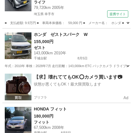
ライフ
79,720km 2005年
埼玉県 幸手市
提携サイト
■ 支払総額: 9.9万円 ■ 車両本体価格： 59,000 円 ■ メーカー名： ホンダ 
埼玉
幸手市
ライフ
ホンダ ゼストスパーク W
155,000円
ゼスト
143,000km 2010年
千城台駅
8月5日
年式：2010年 車検：2028年7月 走行距離：143,000km ETC バックカメラ ドライブレ
千葉
千葉市
千城台駅
ゼスト
【求】壊れててもOK⭕️カメラ買います📷
状態が悪くてもOK！最大限買取します
プリフラ
Ad
HONDA フィット
180,000円
フィット
67,500km 2008年
薬園台駅
8月5日