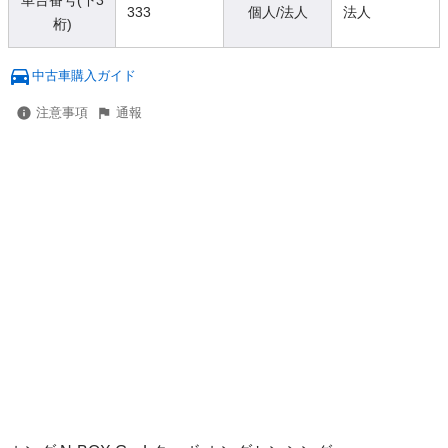
車台番号(下3
333
個人/法人
法人
桁)
中古車購入ガイド
注意事項
通報