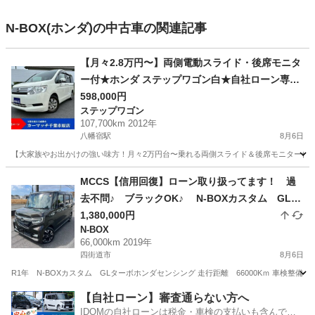
N-BOX(ホンダ)の中古車の関連記事
【月々2.8万円〜】両側電動スライド・後席モニタ
ー付★ホンダ ステップワゴン白★自社ローン専門
だからブラック・債務整理・他社否決でも審査通
598,000円
ステップワゴン
過率90%超！
107,700km 2012年
八幡宿駅
8月6日
【大家族やお出かけの強い味方！月々2万円台〜乗れる両側スライド＆後席モニター付き
千葉
市原市
八幡宿駅
ステップワゴン
パール
MCCS【信用回復】ローン取り扱ってます！ 過
去不問♪ ブラックOK♪ N-BOXカスタム GLタ
ーボホンダセンシング お問い合わせ大歓迎です
1,380,000円
N-BOX
♪！
66,000km 2019年
四街道市
8月6日
R1年 N-BOXカスタム GLターボホンダセンシング 走行距離 66000Kｍ 車検整備付き2年車
千葉
四街道市
N-BOX
MCCS
【自社ローン】審査通らない方へ
IDOMの自社ローンは税金・車検の支払いも含んでい