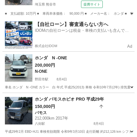
埼玉県 熊谷市
提携サイト
■ 支払総額: 10万円 ■ 車両本体価格： 90,000 円 ■ メーカー名： ホンダ ■ 車
埼玉
熊谷市
ライフ
【自社ローン】審査通らない方へ
IDOMの自社ローンは税金・車検の支払いも含んでい
るので毎月の支払額は一定
株式会社IDOM
Ad
ホンダ N -ONE
200,000円
N-ONE
野田市駅
8月4日
車名 ホンダ N -ONE カラー 白 年式 平成25(2013) 車検 令和10年7月(2年) 排気量 6
千葉
野田市
野田市駅
N-ONE
ホンダ バモスホビオ PRO 平成29年
150,000円
バモス
212,000km 2017年
八街駅
8月4日
平成29年2月 EBD-HJ1 車検有効期限 令和9年3月10日 走行距離 約212,126 km シフ