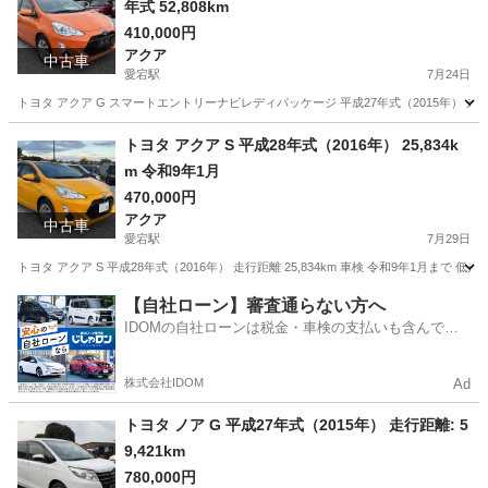
年式 52,808km
410,000円
アクア
中古車
愛宕駅
7月24日
トヨタ アクア G スマートエントリーナビレディパッケージ 平成27年式（2015年） 走行距離: 52,
千葉
野田市
愛宕駅
アクア
走行距離
トヨタ アクア S 平成28年式（2016年） 25,834k
m 令和9年1月
470,000円
アクア
中古車
愛宕駅
7月29日
トヨタ アクア S 平成28年式（2016年） 走行距離 25,834km 車検 令和9年1
千葉
野田市
愛宕駅
アクア
走行距離
【自社ローン】審査通らない方へ
IDOMの自社ローンは税金・車検の支払いも含んでい
るので毎月の支払額は一定
株式会社IDOM
Ad
トヨタ ノア G 平成27年式（2015年） 走行距離: 5
9,421km
780,000円