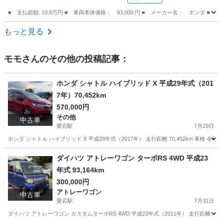
■ 支払総額: 10.8万円 ■ 車両本体価格： 93,000 円 ■ メーカー名： ホンダ ■ 
千葉
野田市
ライフ
もっと見る
モモ
さんのその他の投稿記事：
ホンダ シャトル ハイブリッド X 平成29年式（201
7年）70,452km
570,000円
その他
中古車
愛宕駅
7月29日
ホンダ シャトル ハイブリッド X 平成29年式（2017年） 走行距離 70,452km 
千葉
野田市
愛宕駅
その他
シャトル
ダイハツ アトレーワゴン ターボRS 4WD 平成23
年式 93,164km
300,000円
アトレーワゴン
中古車
愛宕駅
7月31日
ダイハツ アトレーワゴン カスタムターボRS 4WD 平成23年式（2011年） 走行距離: 93,164k