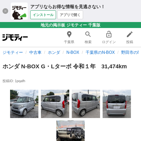
アプリならお得な情報を見逃さない！
インストール
アプリで開く
地元の掲示板 ジモティー 千葉版
千葉県
検索
ログイン
投稿
ジモティー
中古車
ホンダ
N-BOX
千葉県のN-BOX
野田市のN-
ホンダ N-BOX G・Lターボ 令和１年 31,474km
投稿ID: 1pqafh