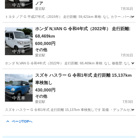
ノア
中古車
愛宕駅
7月31日
トヨタ ノア G 平成27年式（2015年） 走行距離: 59,421km 車検: なし カラー: パールホ
千葉
野田市
愛宕駅
ノア
走行距離
ホンダ N,VAN G 令和4年式（2022年） 走行距離:
68,469km
600,000円
その他
中古車
愛宕駅
7月31日
ホンダ N,VAN G 令和4年式（2022年） 走行距離: 68,469km 車検: なし 修復歴: なし 
千葉
野田市
愛宕駅
その他
VAN
スズキ ハスラー G 令和1年式 走行距離 15,137km
車検無し
430,000円
その他
中古車
愛宕駅
7月3日
スズキ ハスラー G 令和1年式 走行距離 15,137km 車検無しです 装備 ・デュアルセンサ
千葉
野田市
愛宕駅
その他
走行距離
ページTOPへ