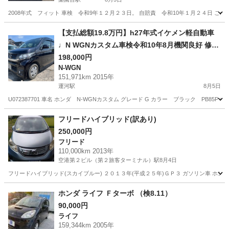
2008年式 フィット 車検 令和9年１２月２３日。 自賠責 令和10年１月２４日 
千葉
船橋市
薬園台駅
フィット
【支払総額19.8万円】h27年式イケメン軽自動車
♩N WGNカスタム車検令和10年8月機関良好 修復
歴無し 純正ナビ バックカメラ 不具合無し！人気
198,000円
N-WGN
車種♩
151,971km 2015年
運河駅
8月5日
U072387701 車名 ホンダ N-WGNカスタム グレード G カラー ブラック PB85P 年式 
千葉
野田市
運河駅
N-WGN
車両
フリードハイブリッド(訳あり)
250,000円
フリード
110,000km 2013年
空港第２ビル（第２旅客ターミナル）駅
8月4日
フリードハイブリッド(スカイブルー) ２０１３年(平成２５年)ＧＰ３ ガソリン車 ホンダ純
千葉
香取市
空港第２ビル（第２旅客ターミナル）駅
フリード
ホンダ ライフ Ｆターボ （検8.11）
90,000円
フリードハイブリッド
ライフ
159,344km 2005年