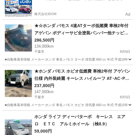
るので毎月の支払額は一定
株式会社IDOM
Ad
★☆ホンダ バモス 4速ATターボ低燃費 車検2年付
アゲバン ボディーサビ全塗装バンパー他チッピン
グブラック仕様 内外装綺麗 キーレス 社外マフラ
286,500円
134,000km
ー PW･AC･PS カスタム車両★☆
千葉市
8月6日
■自動車基本情報 メーカー:ホンダ 車名:バモス ターボ 排気量:660 cc 年式:平成18年（2006
千葉
千葉市
ホンダ
車両
★ホンダ バモス ホビオ低燃費 車検2年付 アゲバン
仕様 内外装綺麗 キーレス ハイルーフ AT･AC･PS
バンパー前後カットカスタム仕様車両☆
237,800円
147,000km
千葉市
8月5日
■自動車基本情報 メーカー:ホンダ 車名:バモス ホビオ 排気量:660 cc 年式:平成15年（200
千葉
千葉市
ホンダ
車両
ホンダ ライフ ディーバターボ キーレス エア
ロ ＥＴＣ アルミホイール （検8.9）
59,000円