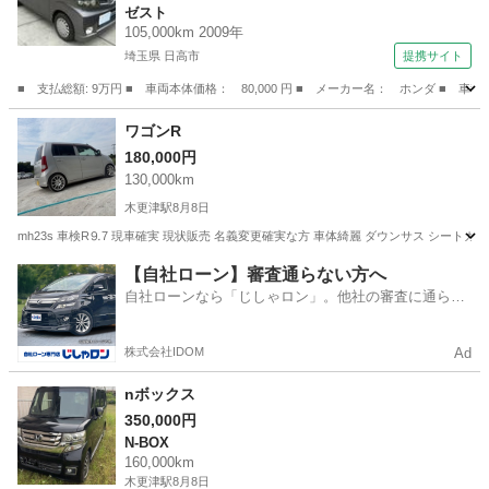
ゼスト
105,000km 2009年
埼玉県 日高市
提携サイト
■ 支払総額: 9万円 ■ 車両本体価格： 80,000 円 ■ メーカー名： ホンダ ■ 車
埼玉
日高市
ゼスト
ワゴンR
180,000円
130,000km
木更津駅
8月8日
mh23s 車検R⒐7 現車確実 現状販売 名義変更確実な方 車体綺麗 ダウンサス シートカバ
千葉
木更津市
木更津駅
ホンダ
【自社ローン】審査通らない方へ
自社ローンなら「じしゃロン」。他社の審査に通らな
かった方も
株式会社IDOM
Ad
nボックス
350,000円
N-BOX
160,000km
木更津駅
8月8日