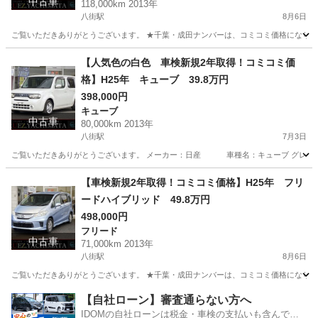
中古車
118,000km 2013年
八街駅
8月6日
ご覧いただきありがとうございます。 ★千葉・成田ナンバーは、コミコミ価格になります
千葉
八街市
八街駅
AZ-ワゴン
アテンザワゴン
【人気色の白色 車検新規2年取得！コミコミ価
格】H25年 キューブ 39.8万円
398,000円
キューブ
中古車
80,000km 2013年
八街駅
7月3日
ご覧いただきありがとうございます。 メーカー：日産 車種名：キューブ グレード：1
千葉
八街市
八街駅
キューブ
走行距離
【車検新規2年取得！コミコミ価格】H25年 フリ
ードハイブリッド 49.8万円
498,000円
フリード
中古車
71,000km 2013年
八街駅
8月6日
ご覧いただきありがとうございます。 ★千葉・成田ナンバーは、コミコミ価格になります
千葉
八街市
八街駅
フリード
フリードハイブリッド
【自社ローン】審査通らない方へ
IDOMの自社ローンは税金・車検の支払いも含んでい