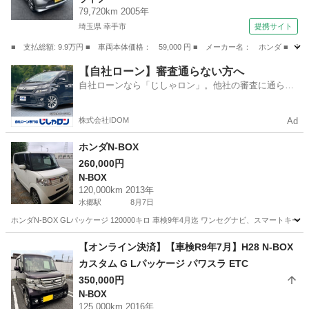
79,720km 2005年
埼玉県 幸手市
提携サイト
■ 支払総額: 9.9万円 ■ 車両本体価格： 59,000 円 ■ メーカー名： ホンダ 
埼玉
幸手市
ライフ
【自社ローン】審査通らない方へ
自社ローンなら「じしゃロン」。他社の審査に通らな
かった方も
株式会社IDOM
Ad
ホンダN-BOX
260,000円
N-BOX
120,000km 2013年
水郷駅
8月7日
ホンダN-BOX GLパッケージ 120000キロ 車検9年4月迄 ワンセグナビ、スマート
千葉
香取市
水郷駅
N-BOX
【オンライン決済】【車検R9年7月】H28 N-BOX
カスタム G Lパッケージ パワスラ ETC
350,000円
N-BOX
125,000km 2016年