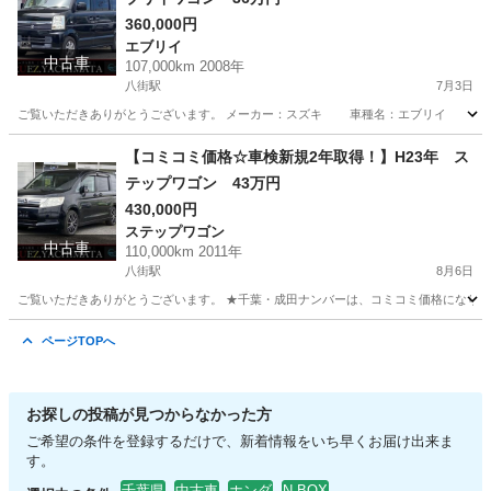
360,000円
エブリイ
中古車
107,000km 2008年
八街駅
7月3日
ご覧いただきありがとうございます。 メーカー：スズキ 車種名：エブリイ グレード
千葉
八街市
八街駅
エブリイ
エブリイワゴン
【コミコミ価格☆車検新規2年取得！】H23年 ス
テップワゴン 43万円
430,000円
ステップワゴン
中古車
110,000km 2011年
八街駅
8月6日
ご覧いただきありがとうございます。 ★千葉・成田ナンバーは、コミコミ価格になります
千葉
八街市
八街駅
ステップワゴン
走行距離
ページTOPへ
お探しの投稿が見つからなかった方
ご希望の条件を登録するだけで、新着情報をいち早くお届け出来ま
す。
千葉県
中古車
ホンダ
N-BOX