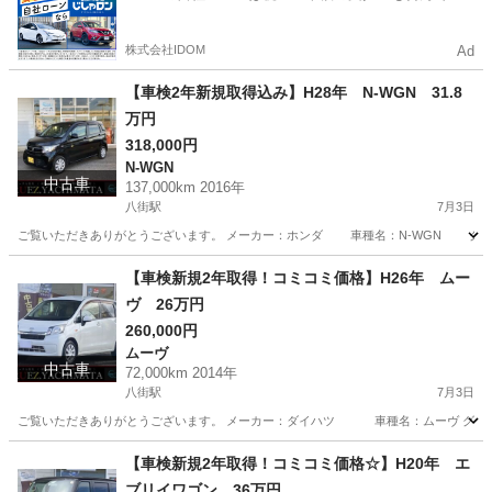
るので毎月の支払額は一定
株式会社IDOM
Ad
【車検2年新規取得込み】H28年 N-WGN 31.8
万円
318,000円
N-WGN
中古車
137,000km 2016年
八街駅
7月3日
ご覧いただきありがとうございます。 メーカー：ホンダ 車種名：N-WGN グレード：
千葉
八街市
八街駅
N-WGN
走行距離
【車検新規2年取得！コミコミ価格】H26年 ムー
ヴ 26万円
260,000円
ムーヴ
中古車
72,000km 2014年
八街駅
7月3日
ご覧いただきありがとうございます。 メーカー：ダイハツ 車種名：ムーヴ グレード：
千葉
八街市
八街駅
ムーヴ
走行距離
【車検新規2年取得！コミコミ価格☆】H20年 エ
ブリイワゴン 36万円