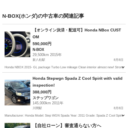
N-BOX(ホンダ)の中古車の関連記事
【オンライン決済・配送可】Honda NBox CUST
OM
590,000円
N-BOX
29,500km 2015年
新八柱駅
8月8日
Honda NBOX 2015- GL package Turbo Low mileage Clean interior almost new! Strong Ai
千葉
松戸市
新八柱駅
N-BOX
Honda Stepwgn Spada Z Cool Spirit with valid
inspection!
388,000円
ステップワゴン
145,000km 2011年
川間駅
8月8日
Manufacturer: Honda Model: Step WGN Spada Year: 2011 Grade: Spada Z Cool Spirit M
千葉
野田市
川間駅
ステップワゴン
Type
【自社ローン】審査通らない方へ