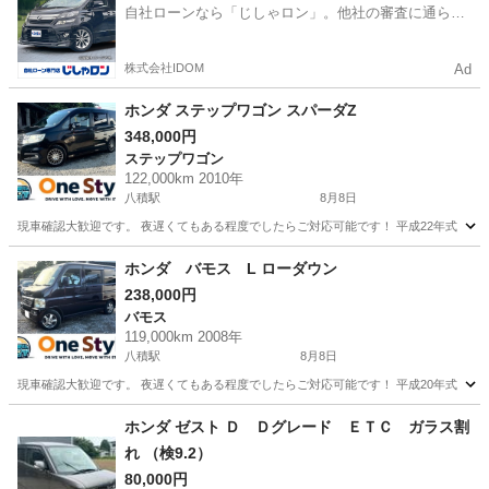
自社ローンなら「じしゃロン」。他社の審査に通らな
かった方も
株式会社IDOM
Ad
ホンダ ステップワゴン スパーダZ
348,000円
ステップワゴン
122,000km 2010年
八積駅
8月8日
現車確認大歓迎です。 夜遅くてもある程度でしたらご対応可能です！ 平成22年式 ホンダ ステップ
千葉
長生郡
八積駅
ステップワゴン
スパーダ
ホンダ バモス L ローダウン
238,000円
バモス
119,000km 2008年
八積駅
8月8日
現車確認大歓迎です。 夜遅くてもある程度でしたらご対応可能です！ 平成20年式 ホンダ バモス 
千葉
長生郡
八積駅
バモス
ホンダ ゼスト Ｄ Ｄグレード ＥＴＣ ガラス割
れ （検9.2）
80,000円