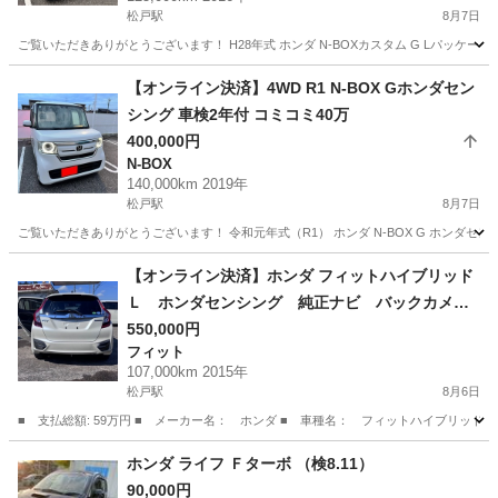
松戸駅
8月7日
ご覧いただきありがとうございます！ H28年式 ホンダ N-BOXカスタム G Lパッケージ
千葉
松戸市
松戸駅
N-BOX
【オンライン決済】4WD R1 N-BOX Gホンダセン
シング 車検2年付 コミコミ40万
400,000円
N-BOX
140,000km 2019年
松戸駅
8月7日
ご覧いただきありがとうございます！ 令和元年式（R1） ホンダ N-BOX G ホンダセンシ
千葉
松戸市
松戸駅
N-BOX
【オンライン決済】ホンダ フィットハイブリッド
Ｌ ホンダセンシング 純正ナビ バックカメ
ラ 寒冷地仕様 衝突軽減装置 禁煙車 ハーフ
550,000円
フィット
レザーシート スマートキー ＬＥＤヘッド Ｅ
107,000km 2015年
ＴＣ レーダークルーズ 純正１５インチアルミ
松戸駅
8月6日
■ 支払総額: 59万円 ■ メーカー名： ホンダ ■ 車種名： フィットハイブリッド ■ 
千葉
松戸市
松戸駅
フィット
ホンダ ライフ Ｆターボ （検8.11）
90,000円