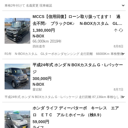
車検2年付けて 名義変更 現車確認
千葉
木更津市
木更津駅
N-BOX
MCCS【信用回復】ローン取り扱ってます！ 過
去不問♪ ブラックOK♪ N-BOXカスタム GLタ
ーボホンダセンシング お問い合わせ大歓迎です
1,380,000円
N-BOX
♪！
66,000km 2019年
四街道市
8月8日
R1年 N-BOXカスタム GLターボホンダセンシング 走行距離 66000Kｍ 車検整備付き2年車
千葉
四街道市
N-BOX
MCCS
平成24年式 ホンダ N BOXカスタム G・Lパッケー
ジ
300,000円
N-BOX
愛宕駅
8月7日
平成24年式 ホンダ N BOXカスタム G・Lパッケージ 走行距離 87,136km 車検なし
千葉
野田市
愛宕駅
N-BOX
走行距離
ホンダ ライフ ディーバターボ キーレス エア
ロ ＥＴＣ アルミホイール （検8.9）
59,000円
ライフ