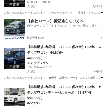
96,000km 2011年
中古車
八街駅
7月23日
ご覧いただきありがとうございます。 メーカー：ダイハツ 車種名：ミラココア グ
千葉
八街市
八街駅
ミラ
ミラココア
【自社ローン】審査通らない方へ
自社ローンなら「じしゃロン」。他社の審査に通らな
かった方も
株式会社IDOM
Ad
【車検新規2年取得！コミコミ価格☆】H25年 ス
テップワゴン 44.8万円
448,000円
ステップワゴン
中古車
115,000km 2013年
八街駅
8月6日
ご覧いただきありがとうございます。 ★千葉・成田ナンバーは、コミコミ価格になります
千葉
八街市
八街駅
ステップワゴン
走行距離
【車検新規2年取得！コミコミ価格☆】H25年 ア
テンザワゴン ディーゼルターボ 59.8万円
598,000円
AZ-ワゴン