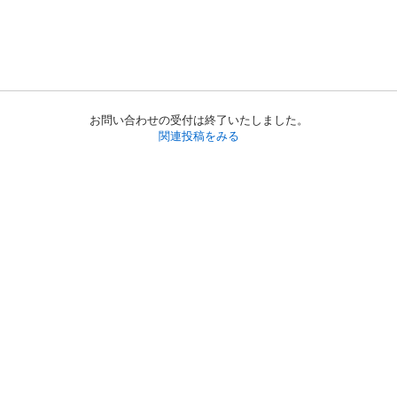
お問い合わせの受付は終了いたしました。
関連投稿をみる
初めての方へ
利用規約
プライバシーポリシー
プライバシー・ステートメント
健全化に資する運用方針
お問い合わせ
運営会社
サイトマップ
ご利用ガイド
フリーワードで探す
PC版で表示
都道府県選択