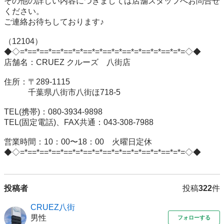
その他の詳しい内容につきましては店舗スタッフへお問合せ
ください。

ご連絡お待ちしております♪

（12104）

◆◇=*==*==*==*==*=*==*=*==*=*==*=*==*=*==*=*=◇◆

店舗名：CRUEZ クルーズ　八街店

住所：〒289-1115

　　　千葉県八街市八街ほ718-5

TEL(携帯)：080-3934-9898

TEL(固定電話)、FAX共通：043-308-7988

営業時間：10：00〜18：00　火曜日定休

投稿者
投稿
322
件
CRUEZ八街
男性
フォローする