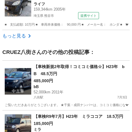
ライフ
159,344km 2005年
埼玉県 熊谷市
提携サイト
■ 支払総額: 10万円 ■ 車両本体価格： 90,000 円 ■ メーカー名： ホンダ ■ 車
埼玉
熊谷市
ライフ
もっと見る
CRUEZ八街
さんのその他の投稿記事：
【車検新規2年取得！コミコミ価格☆】H23年 b
B 48.5万円
485,000円
bB
中古車
52,000km 2011年
八街駅
7月3日
ご覧いただきありがとうございます。 ★千葉・成田ナンバーは、コミコミ価格になります
千葉
八街市
八街駅
bB
走行距離
【車検R9年7月】H23年 ミラココア 18.5万円
185,000円
ミラ