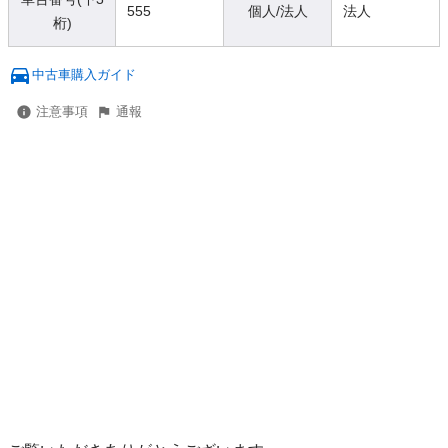
555
個人/法人
法人
桁)
中古車購入ガイド
注意事項
通報