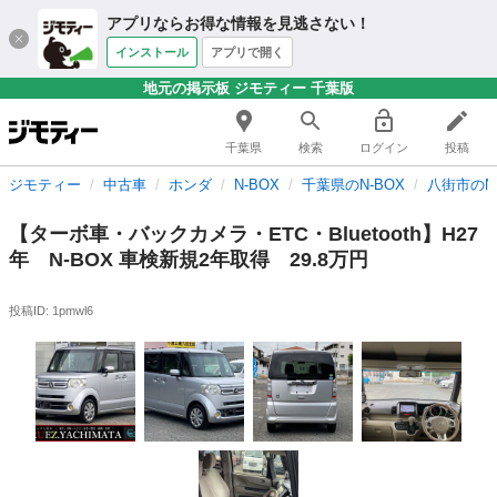
アプリならお得な情報を見逃さない！
インストール
アプリで開く
地元の掲示板 ジモティー 千葉版
千葉県
検索
ログイン
投稿
ジモティー
中古車
ホンダ
N-BOX
千葉県のN-BOX
八街市のN-
【ターボ車・バックカメラ・ETC・Bluetooth】H27
年 N-BOX 車検新規2年取得 29.8万円
投稿ID: 1pmwl6