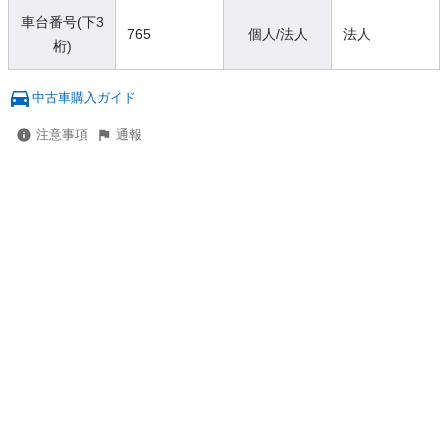
車台番号(下3
765
個人/法人
法人
桁)
中古車購入ガイド
注意事項
通報