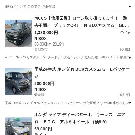
車検2年付けて 名義変更 現車確認
千葉
木更津市
木更津駅
N-BOX
MCCS【信用回復】ローン取り扱ってます！ 過
去不問♪ ブラックOK♪ N-BOXカスタム GLタ
ーボホンダセンシング お問い合わせ大歓迎です
1,380,000円
N-BOX
♪！
66,000km 2019年
四街道市
8月8日
R1年 N-BOXカスタム GLターボホンダセンシング 走行距離 66000Kｍ 車検整備付き2年車
千葉
四街道市
N-BOX
MCCS
平成24年式 ホンダ N BOXカスタム G・Lパッケー
ジ
300,000円
N-BOX
愛宕駅
8月7日
平成24年式 ホンダ N BOXカスタム G・Lパッケージ 走行距離 87,136km 車検なし
千葉
野田市
愛宕駅
N-BOX
走行距離
ホンダ ライフ ディーバターボ キーレス エア
ロ ＥＴＣ アルミホイール （検8.9）
59,000円