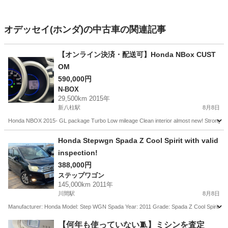
オデッセイ(ホンダ)の中古車の関連記事
【オンライン決済・配送可】Honda NBox CUST
OM
590,000円
N-BOX
29,500km 2015年
新八柱駅
8月8日
Honda NBOX 2015- GL package Turbo Low mileage Clean interior almost new! Strong Ai
千葉
松戸市
新八柱駅
N-BOX
Honda Stepwgn Spada Z Cool Spirit with valid
inspection!
388,000円
ステップワゴン
145,000km 2011年
川間駅
8月8日
Manufacturer: Honda Model: Step WGN Spada Year: 2011 Grade: Spada Z Cool Spirit M
千葉
野田市
川間駅
ステップワゴン
Type
【何年も使っていない🧵】ミシンを査定