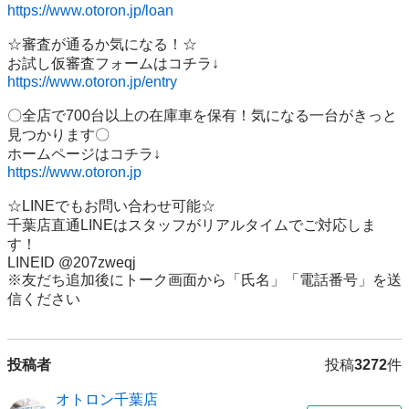
https://www.otoron.jp/loan
☆審査が通るか気になる！☆

https://www.otoron.jp/entry
〇全店で700台以上の在庫車を保有！気になる一台がきっと
見つかります〇

https://www.otoron.jp
☆LINEでもお問い合わせ可能☆

千葉店直通LINEはスタッフがリアルタイムでご対応しま
す！

LINEID @207zweqj

※友だち追加後にトーク画面から「氏名」「電話番号」を送
信ください
投稿者
投稿
3272
件
オトロン千葉店