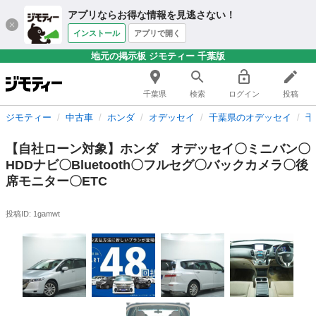
アプリならお得な情報を見逃さない！
インストール
アプリで開く
地元の掲示板 ジモティー 千葉版
千葉県
検索
ログイン
投稿
ジモティー
中古車
ホンダ
オデッセイ
千葉県のオデッセイ
千
【自社ローン対象】ホンダ オデッセイ〇ミニバン〇
HDDナビ〇Bluetooth〇フルセグ〇バックカメラ〇後
席モニター〇ETC
投稿ID: 1gamwt