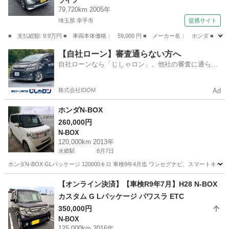
ライフ
79,720km 2005年
埼玉県 幸手市
提携サイト
■ 支払総額: 9.9万円 ■ 車両本体価格： 59,000 円 ■ メーカー名： ホンダ 
埼玉
幸手市
ライフ
【自社ローン】審査通らない方へ
自社ローンなら「じしゃロン」。他社の審査に通らな
かった方も
株式会社IDOM
Ad
ホンダN-BOX
260,000円
N-BOX
120,000km 2013年
水郷駅
8月7日
ホンダN-BOX GLパッケージ 120000キロ 車検9年4月迄 ワンセグナビ、スマート
千葉
香取市
水郷駅
N-BOX
【オンライン決済】【車検R9年7月】H28 N-BOX
カスタム G Lパッケージ パワスラ ETC
350,000円
N-BOX
125,000km 2016年