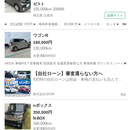
ゼスト
105,000km 2009年
埼玉県 日高市
提携サイト
■ 支払総額: 9万円 ■ 車両本体価格： 80,000 円 ■ メーカー名： ホンダ ■ 車
埼玉
日高市
ゼスト
ワゴンR
180,000円
130,000km
木更津駅
8月8日
mh23s 車検R⒐7 現車確実 現状販売 名義変更確実な方 車体綺麗 ダウンサス シートカバ
千葉
木更津市
木更津駅
ホンダ
【自社ローン】審査通らない方へ
IDOMの自社ローンは税金・車検の支払いも含んでい
るので毎月の支払額は一定
株式会社IDOM
Ad
nボックス
350,000円
N-BOX
160,000km
木更津駅
8月8日