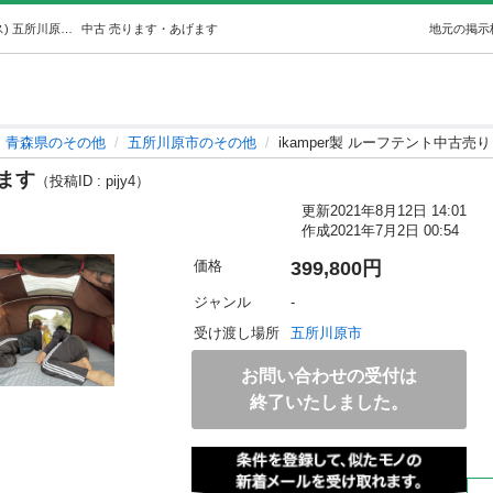
ikamper製 ルーフテント中古売ります (ピットインベース) 五所川原のその他の中古あげます・譲ります｜ジモティーで不用品の処分
中古
売ります・あげます
地元の掲示
青森県のその他
五所川原市のその他
ikamper製 ルーフテント中古売
ります
（投稿ID : pijy4）
更新
2021年8月12日 14:01
作成
2021年7月2日 00:54
価格
399,800円
ジャンル
-
受け渡し場所
五所川原市
お問い合わせの受付は
終了いたしました。