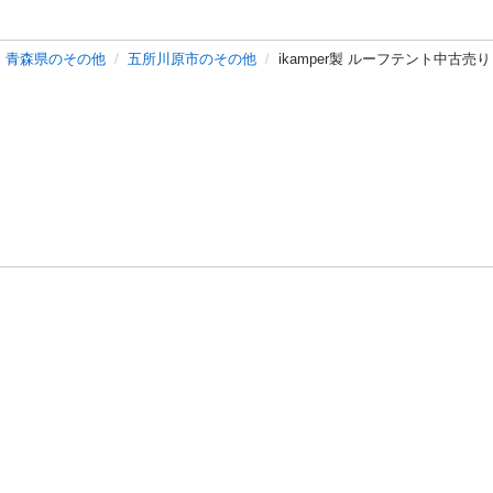
青森県のその他
五所川原市のその他
ikamper製 ルーフテント中古売
バシーポリシー
プライバシー・ステートメント
健全化に資する運用
プ
ご利用ガイド
フリーワードで探す
特定商取引法の表示
利用