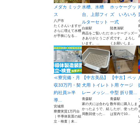
メダカ ミック
水槽、水槽
ホッケーグッ
ス
台、上部フィ
ズ いろいろ
八戸市
ルターセット
一式
たくさんいますが
白銀駅
陸奥湊駅
さらに増えて水槽
商品をご覧いただ
ホッケーグッズ一
が手狭になる...
きありがとうござ
式です。 よろし
います。 ...
くお願いしま...
≪寮完備・月
【中古美品】
【中古】ペッ
収33万円・契
犬用 トイレト
ト用 ケージ
約社員≫半
レー メッシ...
中型 折り畳...
青森駅
青森駅
導...
家の犬には合わな
数年前に購入しま
宮城県
かったようで、結
したが、使ったの
寮費実質1万円台
局数回使った...
は室内で10...
｜半導体装置の組
立・検査｜未...