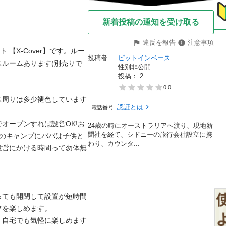
新着投稿の通知を受け取る
違反を報告
注意事項
テント 【X-Cover】です。ルー
投稿者
ピットインベース
ルームあります(別売りで
性別非公開
投稿： 
2
0.0
ス周りは多少褪色しています
認証とは
電話番号
オープンすれば設営OK!お
24歳の時にオーストラリアへ渡り、現地新
聞社を経て、シドニーの旅行会社設立に携
角のキャンプにパパは子供と
わり、カウンタ...
設営にかける時間って勿体無
っても開閉して設置が短時間
を楽しめます。

、自宅でも気軽に楽しめます