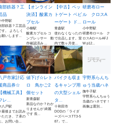
南部鉄器？工
【オンライン
【中古】ペッ
研磨布ロー
芸品
決済】酸素カ
トゲート ベビ
ル クロスA
小中野駅
プセル
ーゲート ド...
ロール
南部鉄器？工芸品
小柳駅
青森駅
小中野駅
です。 よろしく
酸素カプセル コ
使わなくなったの
研磨布ロール ク
お願いします...
ンプレッサー 動
で出品します。室
ロスAロールAFJ
作確認済み ...
内で数ヶ月使...
W p12...
八戸市家計応
値下げ☆レト
バイクも収ま
宇野系らんち
援商品券☆
ロ 鳥かご2
るキャンプ用
ゅう当歳ハネ
撫牛子駅
【機械工具】
個セット
の大型シェル
宇野系らんちゅう
新青森駅
フレ...
タ...
当歳のハネです！
新品なのか？わか
本八戸駅
十和田市
画像は選別...
りませんが 綺麗
※最後までお読み
DODの「ライダ
です 長...
いただき、了承の
ーズベースTT3-5
上、お問い合...
87」で...