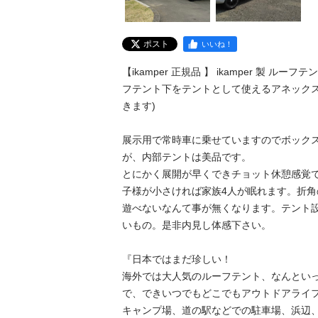
ポスト
いいね！
【ikamper 正規品 】 ikamper 製 ルーフ
フテント下をテントとして使えるアネックス
きます)

展示用で常時車に乗せていますのでボック
が、内部テントは美品です。

とにかく展開が早くできチョット休憩感覚で
子様が小さければ家族4人が眠れます。折
遊べないなんて事が無くなります。テント
いもの。是非内見し体感下さい。

『日本ではまだ珍しい！

海外では大人気のルーフテント、なんとい
で、できいつでもどこでもアウトドアライフ
キャンプ場、道の駅などでの駐車場、浜辺