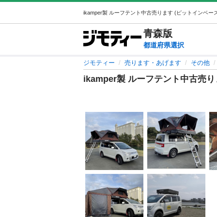
青森
版
都道府県選択
ジモティー
売ります・あげます
その他
ikamper製 ルーフテント中古売