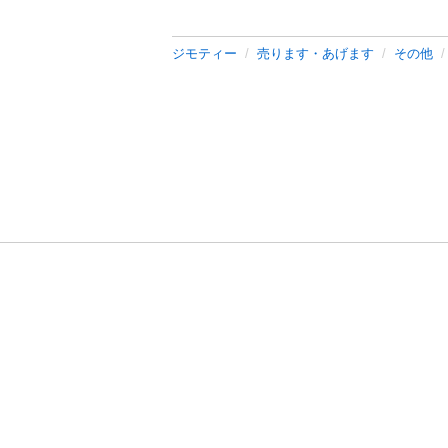
ジモティー
売ります・あげます
その他
利用規約
プライ
運営会社
サイトマッ
© 2011-
2026
Jmty, Inc.