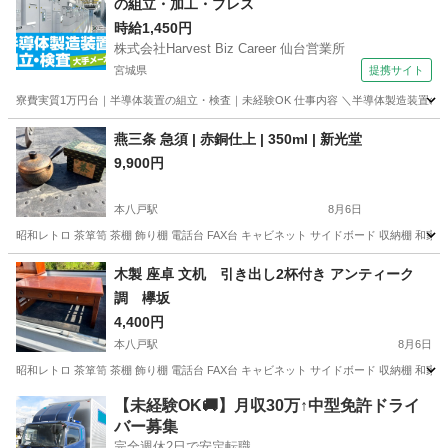
の組立・加工・プレス
時給1,450円
株式会社Harvest Biz Career 仙台営業所
宮城県
提携サイト
寮費実質1万円台｜半導体装置の組立・検査｜未経験OK 仕事内容 ＼半導体製造装置の
宮城
その他
燕三条 急須 | 赤銅仕上 | 350ml | 新光堂
9,900円
本八戸駅
8月6日
昭和レトロ 茶箪笥 茶棚 飾り棚 電話台 FAX台 キャビネット サイドボード 収納棚 和家
青森
八戸市
本八戸駅
その他
急須
木製 座卓 文机 引き出し2杯付き アンティーク
調 欅坂
4,400円
本八戸駅
8月6日
昭和レトロ 茶箪笥 茶棚 飾り棚 電話台 FAX台 キャビネット サイドボード 収納棚 和家
青森
八戸市
本八戸駅
その他
文机
【未経験OK🚚】月収30万↑中型免許ドライ
バー募集
完全週休2日で安定転職