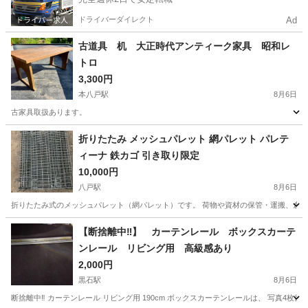
ドライバーダイレクト
Ad
古道具 机 大正時代アンティーク家具 昭和レ
トロ
3,300円
本八戸駅
8月6日
古家具取扱あります。
青森
八戸市
本八戸駅
その他
折りたたみ メッシュパレット 網パレット パレテ
ィーナ 鉄カゴ 引き取り限定
10,000円
八戸駅
8月6日
折りたたみ式のメッシュパレット（網パレット）です。 荷物や資材の保管・運搬、倉庫整
青森
八戸市
八戸駅
その他
【断捨離中‼️】 カーテンレール ボックスカーテ
ンレール リビング用 高級感あり
2,000円
黒石駅
8月6日
断捨離中‼️ カーテンレール リビング用 190cm ボックスカーテンレールは、 写真4枚