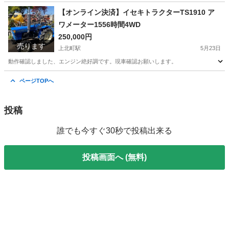
青森
十和田市
上北町駅
キャリイ
エンジン
【オンライン決済】イセキトラクターTS1910 ア
ワメーター1556時間4WD
250,000円
売ります
上北町駅
5月23日
動作確認しました、エンジン絶好調です。現車確認お願いします。
青森
十和田市
上北町駅
その他
イセキトラクター
ページTOPへ
投稿
誰でも今すぐ30秒で投稿出来る
投稿画面へ (無料)