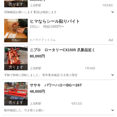
売ります
上北町駅
7月24日
現物確認お願いします 配送は相談します
青森
十和田市
上北町駅
その他
ヒマならシール貼りバイト
日払い 時給1400円〜
ヒバライドットコム
Ad
ニプロ ロータリーCX1505 爪新品近く
80,000円
売ります
上北町駅
7月10日
手動で簡単に回転しました。 実作業未確認 引き取り限定
青森
十和田市
上北町駅
その他
ササキ パワーハローBGー26T
48,000円
売ります
上北町駅
6月11日
動作確認した。引き取りお願い