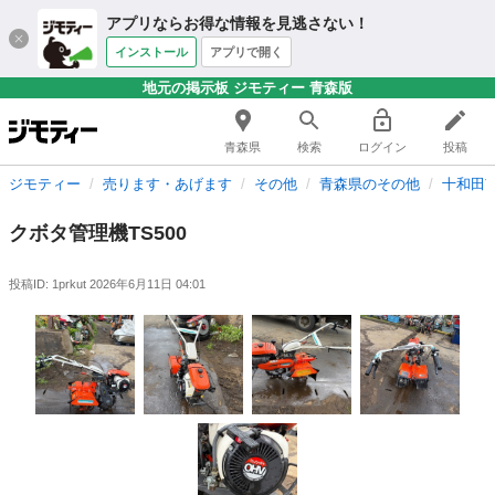
アプリならお得な情報を見逃さない！
インストール
アプリで開く
地元の掲示板 ジモティー 青森版
青森県
検索
ログイン
投稿
ジモティー
売ります・あげます
その他
青森県のその他
十和田
クボタ管理機TS500
投稿ID: 1prkut
2026年6月11日 04:01