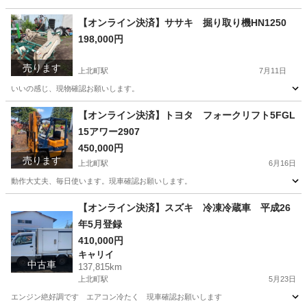
青森
十和田市
上北町駅
その他
シェーバー
【オンライン決済】ササキ 掘り取り機HN1250
198,000円
売ります
上北町駅
7月11日
いいの感じ、現物確認お願いします。
青森
十和田市
上北町駅
その他
【オンライン決済】トヨタ フォークリフト5FGL
15アワー2907
450,000円
売ります
上北町駅
6月16日
動作大丈夫、毎日使います。現車確認お願いします。
青森
十和田市
上北町駅
その他
【オンライン決済】スズキ 冷凍冷蔵車 平成26
年5月登録
410,000円
キャリイ
中古車
137,815km
上北町駅
5月23日
エンジン絶好調です エアコン冷たく 現車確認お願いします