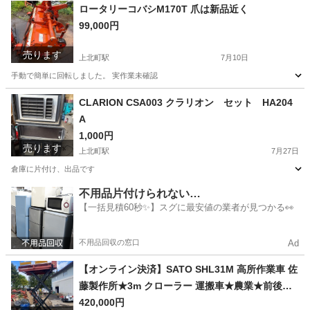
青森
十和田市
上北町駅
その他
ロータリーコバシM170T 爪は新品近く
99,000円
売ります
上北町駅
7月10日
手動で簡単に回転しました。 実作業未確認
青森
十和田市
上北町駅
その他
新品
CLARION CSA003 クラリオン セット HA204
A
1,000円
売ります
上北町駅
7月27日
倉庫に片付け、出品です
青森
十和田市
上北町駅
オーディオ
不用品片付けられない…
【一括見積60秒✨】スグに最安値の業者が見つかる👀
不用品回収の窓口
Ad
【オンライン決済】SATO SHL31M 高所作業車 佐
藤製作所★3m クローラー 運搬車★農業★前後進
2速★資材・収穫物の運搬
420,000円