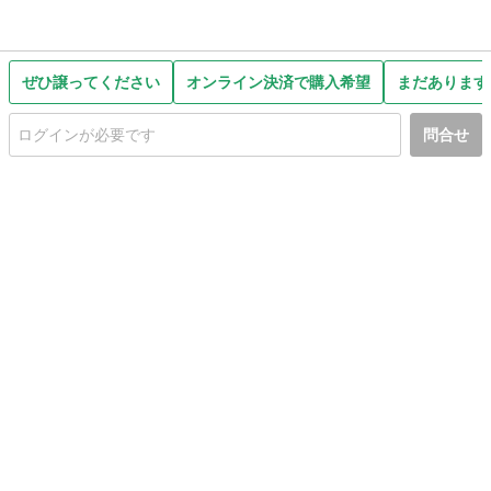
ぜひ譲ってください
オンライン決済で購入希望
まだあります
問合せ
初めての方へ
利用規約
プライバシーポリシー
プライバシー・ステートメント
健全化に資する運用方針
お問い合わせ
運営会社
サイトマップ
ご利用ガイド
フリーワードで探す
PC版で表示
都道府県選択
特定商取引法の表示
利用者情報の外部送信について