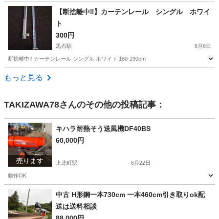
青森
黒石市
黒石駅
その他
カーテンレール
【断捨離中‼️】カーテンレール シングル ホワイ
ト
300円
黒石駅
8月6日
断捨離中‼️ カーテンレール シングル ホワイト 160-290cm
青森
黒石市
黒石駅
その他
カーテンレール
もっと見る
TAKIZAWA78
さんのその他の投稿記事：
キハラ耐熱そう送風機DF40BS
60,000円
売ります
上北町駅
6月22日
動作OK
青森
十和田市
上北町駅
その他
中古 H形鋼一本730cm 一本460cm引き取りok配
送は送料相談
88,000円