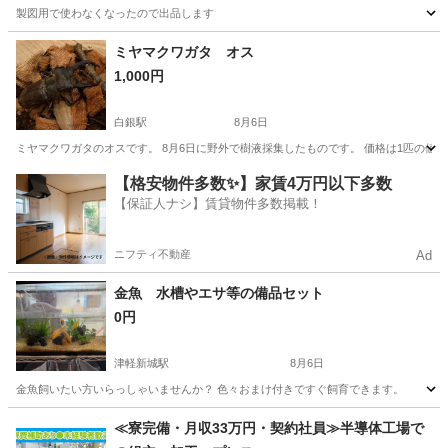
製図用で使わなくなったので出品します
青森
青森市
筒井駅
その他
ミヤマクワガタ オス
1,000円
白銀駅
8月6日
ミヤマクワガタのオスです。 8月6日に野外で樹液採集したものです。 価格は1匹の値段で
青森
八戸市
白銀駅
その他
ミヤマクワガタ
【格安物件多数✨】家賃4万円以下多数
【保証人ナシ】賃貸物件多数掲載！
ニフティ不動産
Ad
金魚 水槽やエサ等の備品セット
0円
津軽新城駅
8月6日
金魚飼いたい方いらっしゃいませんか？ 色々おまけ付きですぐ飼育できます。
青森
青森市
津軽新城駅
その他
≪寮完備・月収33万円・契約社員≫半導体工場で