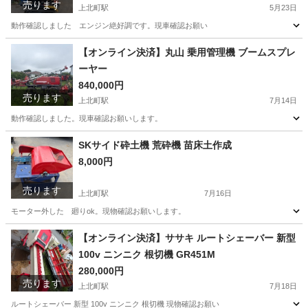
売ります
上北町駅
5月23日
動作確認しました エンジン絶好調です。現車確認お願い
青森
十和田市
上北町駅
その他
クローラー
【オンライン決済】丸山 乗用管理機 ブームスプレ
ーヤー
840,000円
売ります
上北町駅
7月14日
動作確認しました。現車確認お願いします。
青森
十和田市
上北町駅
その他
SKサイド砕土機 荒砕機 苗床土作成
8,000円
売ります
上北町駅
7月16日
モーター外した 廻りok。現物確認お願いします。
青森
十和田市
上北町駅
その他
【オンライン決済】ササキ ルートシェーバー 新型
100v ニンニク 根切機 GR451M
280,000円
売ります
上北町駅
7月18日
ルートシェーバー 新型 100v ニンニク 根切機 現物確認お願い