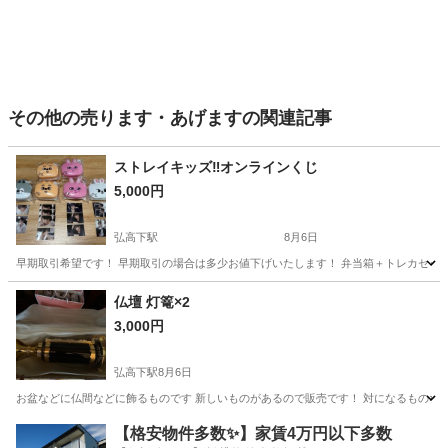
その他の売ります・あげますの関連記事
ストレイキッズ‼️オンラインくじ
5,000円
弘高下駅
8月6日
早期取引希望です！ 早期取引の場合は多少お値下げいたします！ 弁当箱＋トレカセッ
青森
弘前市
弘高下駅
その他
トレカ
仏壇 灯篭×2
3,000円
弘高下駅
8月6日
お盆などに仏間などに飾るものです 新しいものがあるので販売です！ 対になるものなので
青森
弘前市
弘高下駅
その他
灯篭
【格安物件多数✨】家賃4万円以下多数