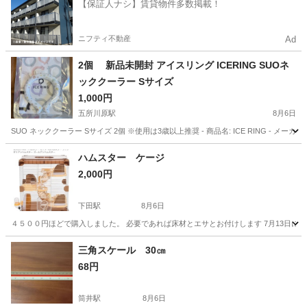
【保証人ナシ】賃貸物件多数掲載！
ニフティ不動産
Ad
2個 新品未開封 アイスリング ICERING SUOネ
ッククーラー Sサイズ
1,000円
五所川原駅
8月6日
SUO ネッククーラー Sサイズ 2個 ※使用は3歳以上推奨 - 商品名: ICE RING - メーカ
青森
五所川原市
五所川原駅
その他
ハムスター ケージ
2,000円
下田駅
8月6日
４５００円ほどで購入しました。 必要であれば床材とエサとお付けします 7月13日に届
青森
上北郡
下田駅
その他
三角スケール 30㎝
68円
筒井駅
8月6日