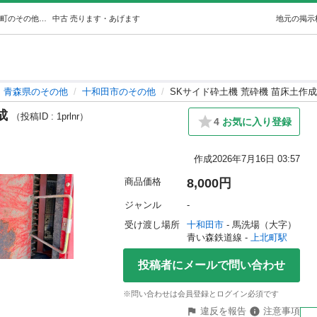
SKサイド砕土機 荒砕機 苗床土作成 (TAKIZAWA78) 上北町のその他の中古あげます・譲ります｜ジモティーで不用品の処分
中古
売ります・あげます
地元の掲示
青森県のその他
十和田市のその他
SKサイド砕土機 荒砕機 苗床土作成
成
（投稿ID : 1prlnr）
4
お気に入り登録
作成
2026年7月16日 03:57
商品価格
8,000円
ジャンル
-
受け渡し場所
十和田市
 - 馬洗場（大字）
青い森鉄道線 - 
上北町駅
投稿者にメールで問い合わせ
※問い合わせは会員登録とログイン必須です
違反を報告
注意事項