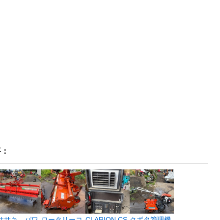
事：
ササキ パワ
ロータリーコ
CLARION CS
クボタ管理機