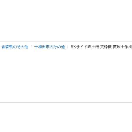
青森県のその他
十和田市のその他
SKサイド砕土機 荒砕機 苗床土作成
バシーポリシー
プライバシー・ステートメント
健全化に資する運用
プ
ご利用ガイド
フリーワードで探す
特定商取引法の表示
利用