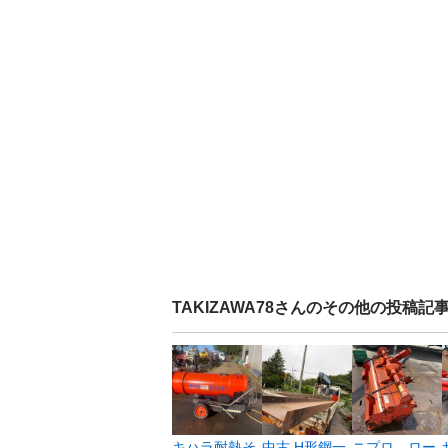
TAKIZAWA78
さんのその他の投稿記
キハラ耐熱そ
中古 H形鋼一
ニプロ ロー