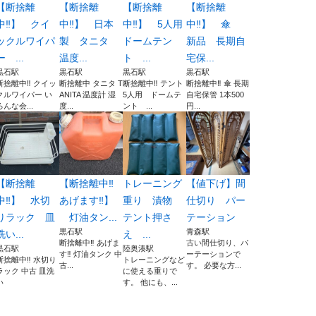
【断捨離
【断捨離
【断捨離
【断捨離
中‼️】 クイ
中‼️】 日本
中‼️】 5人用
中‼️】 傘
ックルワイパ
製 タニタ
ドームテン
新品 長期自
ー ...
温度...
ト ...
宅保...
黒石駅
黒石駅
黒石駅
黒石駅
断捨離中‼️ クイッ
断捨離中 タニタ T
断捨離中‼️ テント
断捨離中‼️ 傘 長期
クルワイパー い
ANITA 温度計 湿
5人用 ドームテ
自宅保管 1本500
ろんな会...
度...
ント ...
円...
【断捨離
【断捨離中‼️
トレーニング
【値下げ】間
中‼️】 水切
あげます‼️】
重り 漬物
仕切り パー
りラック 皿
灯油タン...
テント押さ
テーション
黒石駅
青森駅
洗い...
え ...
断捨離中‼️ あげま
古い間仕切り、パ
黒石駅
陸奥湊駅
す‼️ 灯油タンク 中
ーテーションで
断捨離中‼️ 水切り
トレーニングなど
古...
す。 必要な方...
ラック 中古 皿洗
に使える重りで
い
す。 他にも、...