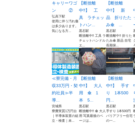
キャリーワゴ
【断捨離
【断捨離
ン ②
中‼️】 工
中‼️】 新
弘高下駅
具 ラチェッ
品 折りたた
使用に伴う汚れ傷
トハン...
み傘 ...
は多少あります。
気になる方...
黒石駅
黒石駅
断捨離中‼️ 工具 ラ
断捨離中‼️ 折りた
チェットハンドル
たみ傘 新品 自宅
エ...
長期保...
≪寮完備・月
【断捨離
【断捨離
収33万円・契
中‼️】 大人
中‼️】 手す
約社員≫半
用 傘 1
り 1本500
導...
本 5...
円...
宮城県
黒石駅
黒石駅
寮費実質1万円台
断捨離中‼️ 傘 大人
手すり 1本500円
｜半導体装置の組
用 写真最後のペ
バリアフリー住宅
立・検査｜未...
ージは...
の一...