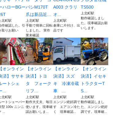
ーハローBGー
バシM170T
A003 クラリ
TS500
上北町駅
26T
爪は新品近...
オ...
動作確認しまし
上北町駅
上北町駅
上北町駅
た。現車確認お願
動作確認した。引
手動で簡単に回転
倉庫に片付け、出
いします。
き取りお願い
しました。 実作
品です
業未確認
【オンライン
【オンライン
【オンライン
【オンライン
決済】ササキ
決済】トヨ
決済】スズ
決済】イセキ
ルートシェ
タ フォーク
キ 冷凍冷蔵
トラクターT
ー...
リフ...
車 ...
S...
上北町駅
上北町駅
上北町駅
上北町駅
ルートシェーバー
動作大丈夫、毎日
エンジン絶好調で
動作確認しまし
新型 100v ニンニ
使います。現車確
す エアコン冷た
た、エンジン絶好
 ...
認お願いしま...
く 現車確認...
調です。現車確...