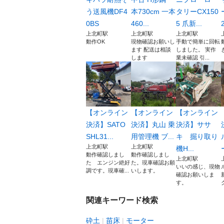
う送風機DF4
本730cm 一本
タリーCX150
0BS
460...
5 爪新...
上北町駅
上北町駅
上北町駅
動作OK
現物確認お願いし
手動で簡単に回転
ます 配送は相談
しました。 実作
します
業未確認 引...
【オンライン
【オンライン
【オンライン
決済】SATO
決済】丸山 乗
決済】ササ
SHL31...
用管理機 ブ...
キ 掘り取り
上北町駅
上北町駅
機H...
動作確認しまし
動作確認しまし
上北町駅
た エンジン絶好
た。現車確認お願
いいの感じ、現物
調です。現車確...
いします。
確認お願いしま
す。
ク
関連キーワード検索
砕土
苗床
モーター