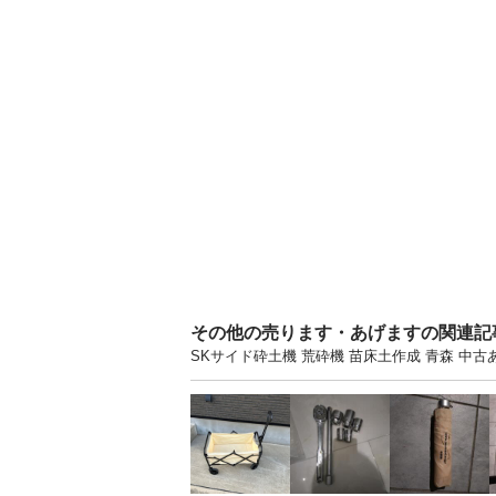
その他の売ります・あげますの関連記
SKサイド砕土機 荒砕機 苗床土作成 青森 