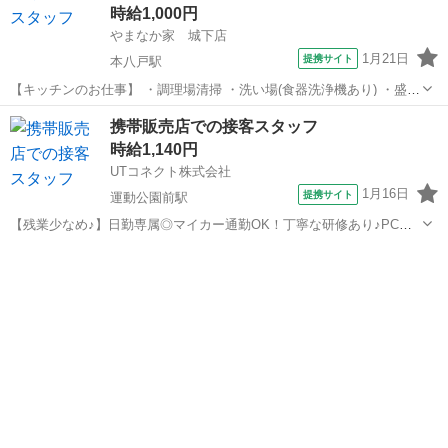
時給1,000円
やまなか家 城下店
1月21日
提携サイト
本八戸駅
【キッチンのお仕事】 ・調理場清掃 ・洗い場(食器洗浄機あり) ・盛岡
冷麺やビビンバなど調理全般 最初はサラダの盛り付けや 冷麺作りのサ
青森
八戸市
本八戸駅
レストラン
携帯販売店での接客スタッフ
ポートなど カンタンなところから覚えましょう ［調理未経験の方も安
時給1,140円
心］ しっかりしたマ...
UTコネクト株式会社
1月16日
提携サイト
運動公園前駅
【残業少なめ♪】日勤専属◎マイカー通勤OK！丁寧な研修あり♪PC操
作ができればOK！20代～40代の男女活躍中【携帯ショップの接客スタ
青森
運動公園前駅
レストラン
ッフ！】＜青森県弘前市＞ 【デジタルギフト】 赴任での新規ご入社の
方に！入社日に現金化可...