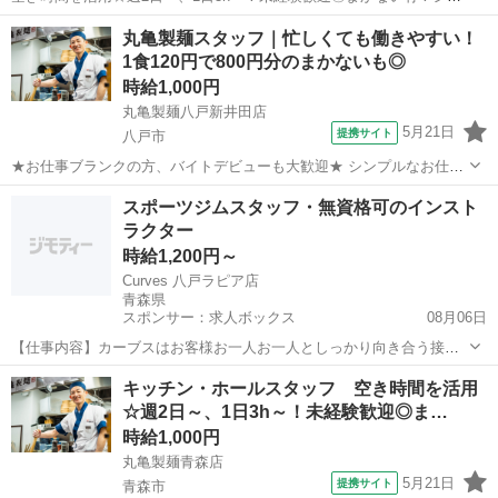
トは1週間毎♪ シフトの融通が利くので、働きやすさ抜群！ 「お迎えの
青森
八戸市
レストラン
丸亀製麺スタッフ｜忙しくても働きやすい！
14時まで」「夕飯準備の17時まで」 「学校帰りに夕方から」「夜の短
1食120円で800円分のまかないも◎
時間で」など、 まず...
時給1,000円
丸亀製麺八戸新井田店
5月21日
提携サイト
八戸市
★お仕事ブランクの方、バイトデビューも大歓迎★ シンプルなお仕事
がほとんど◎ ・業務は細かく分けて分担／一つ一つの仕事が効率よく
青森
八戸市
レストラン
スポーツジムスタッフ・無資格可のインスト
できる仕組み ・丁寧な研修としっかりとしたレシピ完備 未経験の方で
ラクター
も安心できる体制でお待ちしてい...
時給1,200円～
Curves 八戸ラピア店
青森県
スポンサー：求人ボックス
08月06日
【仕事内容】カーブスはお客様お一人お一人としっかり向き合う接客
が中心のお仕事です。誰でも使えるマシンを使ったかんたん体操サポ
アルバイト・パート
キッチン・ホールスタッフ 空き時間を活用
ート、食事などの生活習慣アドバイス、見学にいらっしゃったお客様
☆週2日～、1日3h～！未経験歓迎◎ま…
の受付、その他、事務作業等を行って頂きます。...
時給1,000円
丸亀製麺青森店
5月21日
提携サイト
青森市