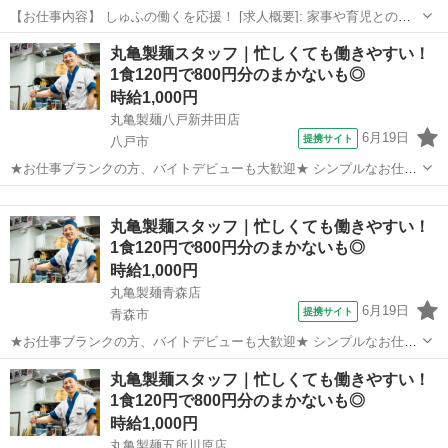
【お仕事内容】 しゅふの働くを応援！ [求人概要]: 家事や育児との両
立も安心♪《病院の厨房》★無資格・未経験OK！充実の研修＆福利厚
青森
八戸市
レストラン
丸亀製麺スタッフ｜忙しくても働きやすい！
生で安心スタート◎20～40代しゅふ活躍中 [職種名]: 資格なし・病院の
1食120円で800円分のまかないも◎
厨房 [勤...
時給1,000円
丸亀製麺八戸新井田店
6月19日
提携サイト
八戸市
★お仕事ブランクの方、バイトデビューも大歓迎★ シンプルなお仕事
がほとんど◎ ・業務は細かく分けて分担／一つ一つの仕事が効率よく
青森
八戸市
レストラン
できる仕組み ・丁寧な研修としっかりとしたレシピ完備 未経験の方で
丸亀製麺スタッフ｜忙しくても働きやすい！
も安心できる体制でお待ちしてい...
1食120円で800円分のまかないも◎
時給1,000円
丸亀製麺青森店
6月19日
提携サイト
青森市
★お仕事ブランクの方、バイトデビューも大歓迎★ シンプルなお仕事
がほとんど◎ ・業務は細かく分けて分担／一つ一つの仕事が効率よく
青森
青森市
レストラン
丸亀製麺スタッフ｜忙しくても働きやすい！
できる仕組み ・丁寧な研修としっかりとしたレシピ完備 未経験の方で
1食120円で800円分のまかないも◎
も安心できる体制でお待ちしてい...
時給1,000円
丸亀製麺五所川原店