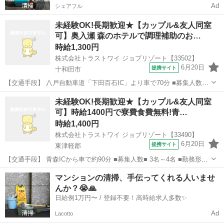
Ad
シェアフル
未経験OK!長期歓迎★【カップル&友人同室
可】奥入瀬 森のホテルで調理補助のお…
時給1,300円
株式会社トラストワイ ジョブリゾート【33502】
6月20日
提携サイト
十和田市
【交通手段】 八戸自動車道「下田百石IC」より車で70分 ■募集人数■
2名 ■勤務形態■ シフト制 ■待遇■ 食事無料 温泉利用可 交通費支給 車
青森
十和田市
レストラン
未経験OK!長期歓迎★【カップル&友人同室
持ち込み可 ■寮■ 寮費光熱費込みで月1万円 単身寮設備:洗濯機、風...
可】時給1400円で寮費食費無料!青…
時給1,400円
株式会社トラストワイ ジョブリゾート【33490】
6月20日
提携サイト
東津軽郡
【交通手段】 青森ICから車で約90分 ■募集人数■ 3名～4名 ■勤務形態
■ シフト制 ■待遇■ 寮費・光熱費無料 食事無料 温泉利用可 交通費支給
青森
東津軽郡
レストラン
マンションの清掃、手伝ってくれる人いませ
■寮■ 個室、寮費光熱費無料! 個室設備:トイレ 共有設備:お風...
んか？😭🙏
日給例1万円〜 / 登録不要！高時給求人多数✨
Ad
Lacotto