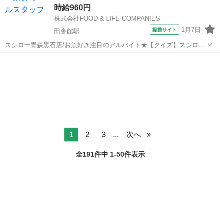
時給960円
しのスシロー 週2日3時...
株式会社FOOD & LIFE COMPANIES
1月7日
提携サイト
田舎館駅
スシロー青森黒石店/お魚好き注目のアルバイト★【クイズ】スシロー
人気上位のはまちってどんな魚？/給与前払い制度あり 人気ネタランキ
青森
田舎館駅
レストラン
ングでも2位と絶大な人気を誇る定番メニュー「はまち」！実は出生魚
代表のブリの別名なんです♪ 地...
1
2
3
...
次へ
全191件中 1-50件表示