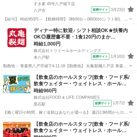
すき家 45号八戸城下店
3月23日
提携サイト
八戸市
【給与】 時給950円～ 【勤務時間】 0時00分～0時00分(シフト制)、1
日2時間 週2日 から応相談 【お仕事内容】 【仕事内容】 ◆すき家スタ
青森
八戸市
レストラン
ディナー特に歓迎♪ シフト相談OK★扶養内
ッフ募集◆ 【お仕事内容】 ◎接客 ◎調理 ◎販売 ◎金銭管理 ◎清...
OK◎履歴書不要・1食120円のまか…
時給1,000円
株式会社トリドールホールディングス
1月10日
提携サイト
本八戸駅
勤務地： 青森県八戸市城下4-11-18【勤務地】 丸亀製麺八戸店 青森県
八戸市城下4-11-18 【交通】 R45（八戸北バイパス）沿い、「本八戸」
青森
八戸市
本八戸駅
レストラン
【飲食店のホールスタッフ[飲食・フード系/
駅約9分 本八戸駅 徒歩9分 週勤務日時： 週2日~週5日 10:00...
飲食ウェイター・ウェイトレス・ホール…
時給960円
株式会社FOOD & LIFE COMPANIES
1月7日
提携サイト
黒石駅
【働く曜日や時間、稼ぐ金額はあなたが選べる】 週2日3時間からロン
グシフトまで選べます！ スキマ時間に働くもジャンジャン稼ぐもOK
青森
黒石市
黒石駅
レストラン
【飲食店のホールスタッフ[飲食・フード系/
マニュアル完備！未経験でも安心の働きやすさ！ ■ホール お客さまの
飲食ウェイター・ウェイトレス・ホール…
お席へのご案内、お会計、...