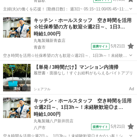
青森駅
主婦(夫)の働くを応援！ [勤務日数]： 週3日~ 05:15~11:00/05:45~11:00
月/火/水/木/金/土/日 などから選べます [勤務地・最寄駅]： 青森県青森
青森
青森市
青森駅
レストラン
キッチン・ホールスタッフ 空き時間を活用
市新町1-1-24 ルートイン青森駅前 青...
☆社保希望の方も歓迎☆週2日～、1日3…
時給1,000円
丸亀製麺新青森店
5月21日
提携サイト
青森市
空き時間を活用☆社保希望の方も歓迎☆週2日～、1日3h～！未経験歓
迎◎まかない有！シフトは1週間毎♪ シフトの融通が利くので、働きや
青森
青森市
レストラン
【単発 / 3時間だけ】マンション内清掃
すさ抜群！ 「お迎えの14時まで」「夕飯準備の17時まで」 「学校帰
履歴書・面接なし！すぐお給料がもらえるバイトアプリ
りに夕方から」「夜の短...
Ad
シェアフル
キッチン・ホールスタッフ 空き時間を活用
☆週2日～、1日3h～！未経験歓迎◎ま…
時給1,000円
丸亀製麺八戸新井田店
5月21日
提携サイト
八戸市
空き時間を活用☆週2日～、1日3h～！未経験歓迎◎まかない有！シフ