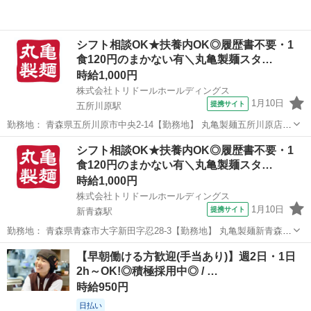
シフト相談OK★扶養内OK◎履歴書不要・1
食120円のまかない有＼丸亀製麺スタ…
時給1,000円
株式会社トリドールホールディングス
1月10日
提携サイト
五所川原駅
勤務地： 青森県五所川原市中央2-14【勤務地】 丸亀製麺五所川原店
青森県五所川原市中央2-14 【交通】 JR「五所川原」駅徒歩15分、156
青森
五所川原市
五所川原駅
レストラン
シフト相談OK★扶養内OK◎履歴書不要・1
号線沿い 五所川原駅 徒歩15分 週勤務日時： 週2日~週5日 10:00...
食120円のまかない有＼丸亀製麺スタ…
時給1,000円
株式会社トリドールホールディングス
1月10日
提携サイト
新青森駅
勤務地： 青森県青森市大字新田字忍28-3【勤務地】 丸亀製麺新青森店
青森県青森市大字新田字忍28-3 【交通】 「新青森」駅北へ徒歩10分、
青森
青森市
新青森駅
レストラン
【早朝働ける方歓迎(手当あり)】週2日・1日
Ｒ7沿い 新青森駅 徒歩10分 週勤務日時： 週2日~週5日 10:00〜1...
2h～OK!◎積極採用中◎ / …
時給950円
日払い