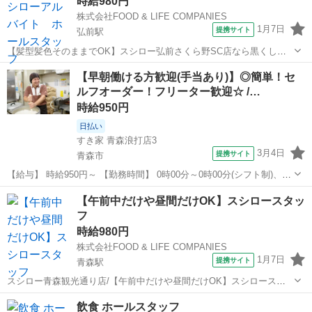
時給980円
株式会社FOOD & LIFE COMPANIES
1月7日
提携サイト
弘前駅
【髪型髪色そのままでOK】スシロー弘前さくら野SC店なら黒くしろ
とか言いません！/ホールスタッフ/給与前払い制度あり 【バイトの為
青森
弘前駅
レストラン
【早朝働ける方歓迎(手当あり)】◎簡単！セ
の黒染めは不要】 せっかく気に入っている髪型に せっかくキレイな髪
ルフオーダー！フリーター歓迎☆ /…
色にしたのなら そのままアル...
時給950円
日払い
すき家 青森浪打店3
3月4日
提携サイト
青森市
【給与】 時給950円～ 【勤務時間】 0時00分～0時00分(シフト制)、1
日2時間 週2日 から応相談 【お仕事内容】 【仕事内容】 ◆すき家スタ
青森
青森市
レストラン
【午前中だけや昼間だけOK】スシロースタッ
ッフ募集◆ 【お仕事内容】 ◎接客 ◎調理 ◎販売 ◎金銭管理 ◎清...
フ
時給980円
株式会社FOOD & LIFE COMPANIES
1月7日
提携サイト
青森駅
スシロー青森観光通り店/【午前中だけや昼間だけOK】スシロースタ
ッフ/週2日3時間～OK/給与前払い制度あり 【朝から昼までや昼間だけ
青森
青森駅
レストラン
飲食 ホールスタッフ
など働きたい時間だけでOK】 あなたも1度は食べたことがある回転す