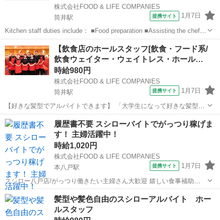
株式会社FOOD & LIFE COMPANIES
1月7日
提携サイト
筒井駅
Kitchen staff duties include： ■Food preparation ■Assisting the chefs
■Dishwashing/other kitchen cleaning duties ...
青森
青森市
筒井駅
レストラン
【飲食店のホールスタッフ[飲食・フード系/
飲食ウェイター・ウェイトレス・ホール…
時給980円
株式会社FOOD & LIFE COMPANIES
1月7日
提携サイト
筒井駅
【好きな髪型でアルバイトできます】 「大学生になって好きな髪型に
できた」 「少し派手目の今の髪色はお気に入り」 「髪型や髪色くらい
青森
青森市
筒井駅
レストラン
履歴書不要 スシローバイトでがっつり稼げま
自由にしたい」 その思いのまま応募して下さい 【あなたにホールをお
す！ 主婦活躍中！
任せします】 ■お客さまの...
時給1,020円
株式会社FOOD & LIFE COMPANIES
1月7日
提携サイト
本八戸駅
スシロー八戸店/がっつり働きたい主婦さん大歓迎 嬉しい食事補助
（30％OFF）/給与前払い制度あり 仕事内容は手順が明確で簡単なの
青森
本八戸駅
レストラン
髪型や髪色自由のスシローアルバイト ホー
で、未経験の方でも安心して対応できる内容です♪ 1日3時間からOK！
ルスタッフ
ご自身の生活スタイルに...