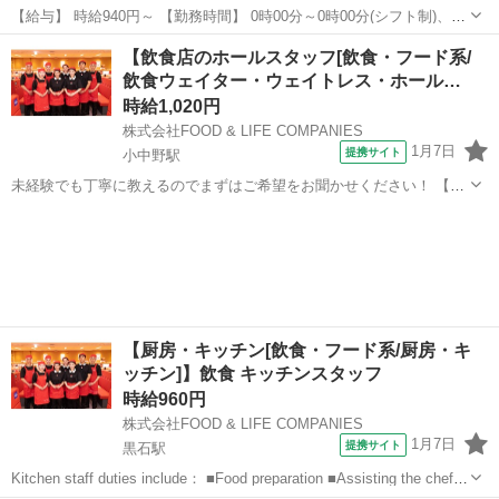
【給与】 時給940円～ 【勤務時間】 0時00分～0時00分(シフト制)、1
日2時間 週2日 から応相談 【お仕事内容】 【仕事内容】 ◆すき家スタ
青森
十和田市
レストラン
【飲食店のホールスタッフ[飲食・フード系/
ッフ募集◆ 【お仕事内容】 ◎接客 ◎調理 ◎販売 ◎金銭管理 ◎清...
飲食ウェイター・ウェイトレス・ホール…
時給1,020円
株式会社FOOD & LIFE COMPANIES
1月7日
提携サイト
小中野駅
未経験でも丁寧に教えるのでまずはご希望をお聞かせください！ 【ホ
ール】 お客さまのお席へのご案内、お会計、片付けがメインのお仕事
青森
八戸市
小中野駅
レストラン
です。 基本的にお客さま自身がテーブルのタッチパネルでお客さま自
身で注文し、運ばれてきたおすし...
【厨房・キッチン[飲食・フード系/厨房・キ
ッチン]】飲食 キッチンスタッフ
時給960円
株式会社FOOD & LIFE COMPANIES
1月7日
提携サイト
黒石駅
Kitchen staff duties include： ■Food preparation ■Assisting the chefs