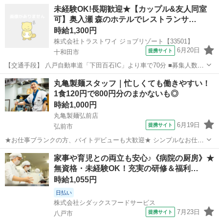
未経験OK!長期歓迎★【カップル&友人同室
可】奥入瀬 森のホテルでレストランサ…
時給1,300円
株式会社トラストワイ ジョブリゾート【33501】
6月20日
提携サイト
十和田市
【交通手段】 八戸自動車道「下田百石IC」より車で70分 ■募集人数■
2名 ■勤務形態■ シフト制 ■待遇■ 食事無料 温泉利用可 交通費支給 車
青森
十和田市
レストラン
丸亀製麺スタッフ｜忙しくても働きやすい！
持ち込み可 ■寮■ 寮費光熱費込みで月1万円 単身寮設備:洗濯機、風...
1食120円で800円分のまかないも◎
時給1,000円
丸亀製麺弘前店
6月19日
提携サイト
弘前市
★お仕事ブランクの方、バイトデビューも大歓迎★ シンプルなお仕事
がほとんど◎ ・業務は細かく分けて分担／一つ一つの仕事が効率よく
青森
弘前市
レストラン
家事や育児との両立も安心♪《病院の厨房》★
できる仕組み ・丁寧な研修としっかりとしたレシピ完備 未経験の方で
無資格・未経験OK！充実の研修＆福利…
も安心できる体制でお待ちしてい...
時給1,055円
日払い
株式会社シダックスフードサービス
7月23日
提携サイト
八戸市