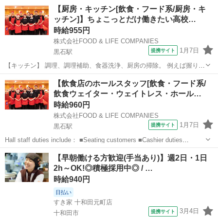
■Dishwashing/other kitchen cleaning duties ...
青森
黒石市
黒石駅
レストラン
【厨房・キッチン[飲食・フード系/厨房・キ
ッチン]】ちょこっとだけ働きたい高校…
時給955円
株式会社FOOD & LIFE COMPANIES
1月7日
提携サイト
黒石駅
【キッチン】 調理、調理補助、食器洗浄、厨房の掃除。 例えば握りポ
ジションなら、しゃりにネタをのせるだけでOKです ※一部ホールに
青森
黒石市
黒石駅
レストラン
【飲食店のホールスタッフ[飲食・フード系/
出る業務がございます 未経験の方でもすぐに覚えられますよ☆ 【働い
飲食ウェイター・ウェイトレス・ホール…
ているスタッフの口コミ】...
時給960円
株式会社FOOD & LIFE COMPANIES
1月7日
提携サイト
黒石駅
Hall staff duties include： ■Seating customers ■Cashier duties
■Cleaning tables The perfect position for those wh...
青森
黒石市
黒石駅
レストラン
【早朝働ける方歓迎(手当あり)】週2日・1日
2h～OK!◎積極採用中◎ / …
時給940円
日払い
すき家 十和田元町店
3月4日
提携サイト
十和田市