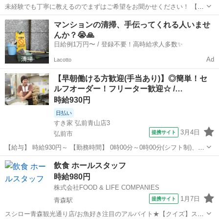
未経験でも丁寧に教えるのでまずはご希望をお聞かせください！ 【キ
ッチン】 調理、調理補助、食器洗浄、厨房の掃除などをお任せ。 例え
青森
黒石市
黒石駅
レストラン
マンションの清掃、手伝ってくれる人いませ
ば握りポジションなら、しゃりにネタをのせるだけでOKです ※一部
んか？😭🙏
ホールに出る業務がございます...
日給例1万円〜 / 登録不要！高時給求人多数✨
Ad
Lacotto
【早朝働ける方歓迎(手当あり)】◎簡単！セ
ルフオーダー！フリーター歓迎☆ /…
時給930円
日払い
すき家 弘前青山店3
3月4日
提携サイト
弘前市
【給与】 時給930円～ 【勤務時間】 0時00分～0時00分(シフト制)、1
日2時間 週2日 から応相談 【お仕事内容】 【仕事内容】 ◆すき家スタ
青森
弘前市
レストラン
飲食 ホールスタッフ
ッフ募集◆ 【お仕事内容】 ◎接客 ◎調理 ◎販売 ◎金銭管理 ◎清...
時給980円
株式会社FOOD & LIFE COMPANIES
1月7日
提携サイト
青森駅
スシロー青森観光通り店/お魚好き注目のアルバイト★【クイズ】スシ