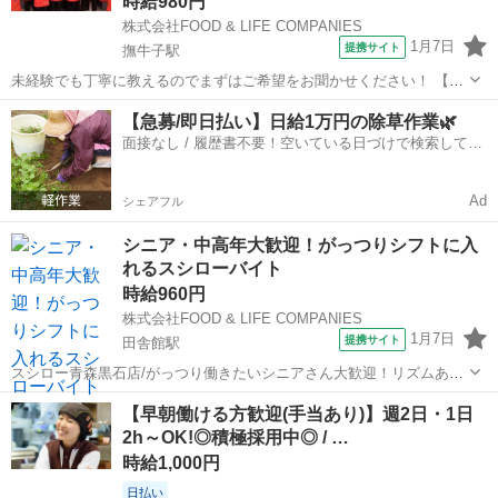
時給980円
株式会社FOOD & LIFE COMPANIES
1月7日
提携サイト
撫牛子駅
未経験でも丁寧に教えるのでまずはご希望をお聞かせください！ 【ホ
ール】 お客さまのお席へのご案内、お会計、片付けがメインのお仕事
青森
弘前市
撫牛子駅
レストラン
【急募/即日払い】日給1万円の除草作業🌿
です。 基本的にお客さま自身がテーブルのタッチパネルでお客さま自
面接なし / 履歴書不要！空いている日づけで検索して即
身で注文し、運ばれてきたおすし...
日はたらける✨
Ad
シェアフル
シニア・中高年大歓迎！がっつりシフトに入
れるスシローバイト
時給960円
株式会社FOOD & LIFE COMPANIES
1月7日
提携サイト
田舎館駅
スシロー青森黒石店/がっつり働きたいシニアさん大歓迎！リズムある
働き方でメリハリのある生活を送りませんか？/給与前払い制度あり 1
青森
田舎館駅
レストラン
【早朝働ける方歓迎(手当あり)】週2日・1日
日3時間からOK！ ご自身の生活スタイルに合わせた働き方が可能で
2h～OK!◎積極採用中◎ / …
す！ 沢山笑って、沢山稼いで、...
時給1,000円
日払い