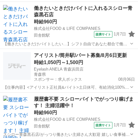
ロー人気上位のはまちってどんな魚？/給与前払い制度あり 人気ネタラ
青森
青森駅
レストラン
働きたいときだけバイトに入れるスシロー青
ンキングでも2位と絶大な人気を誇る定番メニュー「はまち」！実は出
森黒石店
生魚代表のブリの別名なんです♪...
時給960円
株式会社FOOD & LIFE COMPANIES
1月7日
提携サイト
田舎館駅
【働きたいときだけバイトしたい…】シフト自由であなた都合で働け
る/スシロー青森黒石店/給与前払い制度あり 【もっと自由に働けるバ
青森
田舎館駅
レストラン
アイリスト/筒井駅/パート募集/8月6日更新
イト探してません？】 スタッフからこんな要望をよく聞きます 「テス
時給1,050円～1,500円
ト前なのでシフト減らしたいです...
Eyelash ANELA 青森浜田店
青森県
スポンサー：求人ボックス
08月06日
【仕事内容】<アイリスト正社員&バイト>土日休可、有給消化100%
経験者優遇&未経験歓迎 <募集職種> アイリスト <仕事内容> 美容師免
アルバイト・パート
履歴書不要 スシローバイトでがっつり稼げま
許を活かして、女性の目元を美しくデザインするお仕事です。 まつげ
す！ 主婦活躍中！
エクステの施術を中心に、受...
時給960円
株式会社FOOD & LIFE COMPANIES
1月7日
提携サイト
田舎館駅
スシロー青森黒石店/がっつり働きたい主婦さん大歓迎 嬉しい食事補助