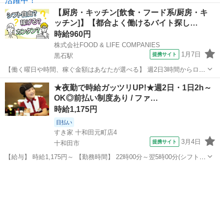
（30％OFF）/給与前払い制度あり 仕事内容は手順が明確で簡単なの
青森
田舎館駅
レストラン
【厨房・キッチン[飲食・フード系/厨房・キ
で、未経験の方でも安心して対応できる内容です♪ 1日3時間からOK！
ッチン]】【都合よく働けるバイト探し…
ご自身の生活スタイ...
時給960円
株式会社FOOD & LIFE COMPANIES
1月7日
提携サイト
黒石駅
【働く曜日や時間、稼ぐ金額はあなたが選べる】 週2日3時間からロン
グシフトまで選べます！ スキマ時間に働くもジャンジャン稼ぐもOK
青森
黒石市
黒石駅
レストラン
★夜勤で時給ガッツリUP!★週2日・1日2h～
マニュアル完備！未経験でも安心の働きやすさ！ ■キッチン 調理、調
OK◎前払い制度あり / ファ…
理補助、食器洗浄、厨房の...
時給1,175円
日払い
すき家 十和田元町店4
3月4日
提携サイト
十和田市
【給与】 時給1,175円～ 【勤務時間】 22時00分～翌5時00分(シフト
制)、1日2時間 週2日 から応相談 【お仕事内容】 【仕事内容】 ◆すき
青森
十和田市
レストラン
家スタッフ募集◆ 【お仕事内容】 ◎接客 ◎調理 ◎販売 ◎金銭管...