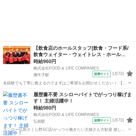
【飲食店のホールスタッフ[飲食・フード系/
飲食ウェイター・ウェイトレス・ホール…
時給960円
株式会社FOOD & LIFE COMPANIES
1月7日
提携サイト
撫牛子駅
未経験でも丁寧に教えるのでまずはご希望をお聞かせください！ 【ホ
ール】 お客さまのお席へのご案内、お会計、片付けがメインのお仕事
青森
弘前市
撫牛子駅
レストラン
履歴書不要 スシローバイトでがっつり稼げま
です。 未経験の方でもすぐに覚えられますよ☆ 【働いているスタッフ
す！ 主婦活躍中！
の口コミ】 ■社割でおす...
時給980円
株式会社FOOD & LIFE COMPANIES
1月7日
提携サイト
弘前駅
スシロー弘前さくら野SC店/がっつり働きたい主婦さん大歓迎 嬉しい
食事補助（30％OFF）/給与前払い制度あり 仕事内容は手順が明確で簡