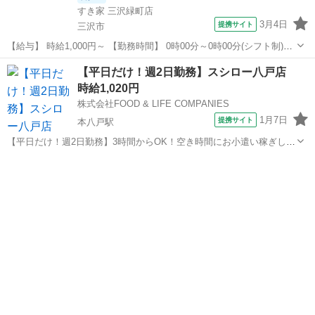
すき家 三沢緑町店
3月4日
提携サイト
三沢市
【給与】 時給1,000円～ 【勤務時間】 0時00分～0時00分(シフト制)、
1日2時間 週2日 から応相談 【お仕事内容】 【仕事内容】 ◆すき家ス
青森
三沢市
レストラン
【平日だけ！週2日勤務】スシロー八戸店
タッフ募集◆ 【お仕事内容】 ◎接客 ◎調理 ◎販売 ◎金銭管理 ...
時給1,020円
株式会社FOOD & LIFE COMPANIES
1月7日
提携サイト
本八戸駅
【平日だけ！週2日勤務】3時間からOK！空き時間にお小遣い稼ぎしま
せんか？/スシロー八戸店/給与前払い制度あり 【平日の空き時間を有
青森
本八戸駅
レストラン
効活用しませんか？】 「火曜と木曜の昼間は空いている」 「月曜と水
曜の夕方以降は暇」 そんな...