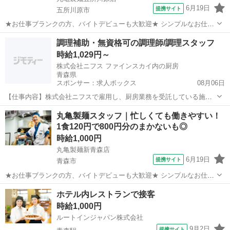
6月19日
提携サイト
五所川原市
★お仕事ブランクの方、バイトデビューも大歓迎★ シンプルなお仕事
がほとんど◎ ・業務は細かく分けて分担／一つ一つの仕事が効率よく
青森
五所川原市
レストラン
調理補助・無資格可の調理師/調理スタッフ
できる仕組み ・丁寧な研修としっかりとしたレシピ完備 未経験の方で
時給1,029円～
も安心できる体制でお待ちしてい...
株式会社ニフス ファインスカイ内の厨房
青森県
スポンサー：求人ボックス
08月06日
【仕事内容】株式会社ニフスで雇用し、厨房業務を受託している施設
で就業していただきます。 下記のお仕事をお任せします。 調理業務
アルバイト・パート
丸亀製麺スタッフ｜忙しくても働きやすい！
調理補助業務(仕込、盛付、配膳・下膳、食器等の洗浄など) 厨房の清
1食120円で800円分のまかないも◎
掃 など 難しい業務がないので、未経...
時給1,000円
丸亀製麺新青森店
6月19日
提携サイト
青森市
★お仕事ブランクの方、バイトデビューも大歓迎★ シンプルなお仕事
がほとんど◎ ・業務は細かく分けて分担／一つ一つの仕事が効率よく
青森
青森市
レストラン
ホテル内レストランで接客
できる仕組み ・丁寧な研修としっかりとしたレシピ完備 未経験の方で
時給1,000円
も安心できる体制でお待ちしてい...
ルートインジャパン株式会社
9月2日
提携サイト