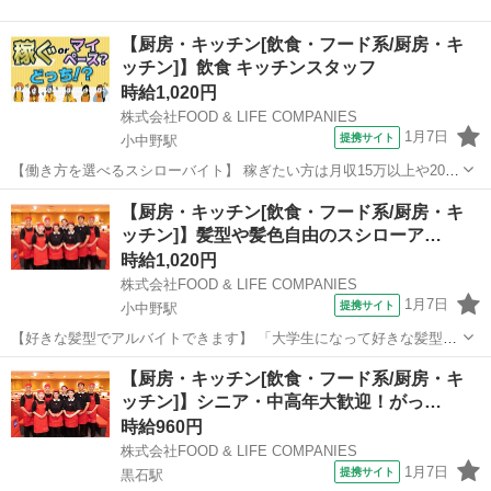
【厨房・キッチン[飲食・フード系/厨房・キ
ッチン]】飲食 キッチンスタッフ
時給1,020円
株式会社FOOD & LIFE COMPANIES
1月7日
提携サイト
小中野駅
【働き方を選べるスシローバイト】 稼ぎたい方は月収15万以上や20万
円以上が可能！※店舗により異なります マイペースに働きたい方は週
青森
八戸市
小中野駅
レストラン
【厨房・キッチン[飲食・フード系/厨房・キ
2日3時間勤務からOK あなたの希望する働き方が選べます 今月はシフ
ッチン]】髪型や髪色自由のスシローア…
ト多めで一気に稼いで ...
時給1,020円
株式会社FOOD & LIFE COMPANIES
1月7日
提携サイト
小中野駅
【好きな髪型でアルバイトできます】 「大学生になって好きな髪型に
できた」 「少し派手目の今の髪色はお気に入り」 「髪型や髪色くらい
青森
八戸市
小中野駅
レストラン
【厨房・キッチン[飲食・フード系/厨房・キ
自由にしたい」 その思いのまま応募して下さい 【あなたにキッチンを
ッチン]】シニア・中高年大歓迎！がっ…
お任せします】 ■調理や調...
時給960円
株式会社FOOD & LIFE COMPANIES
1月7日
提携サイト
黒石駅