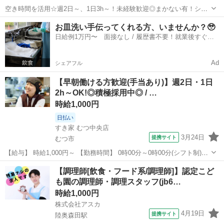
空き時間を活用☆週2日～、1日3h～！未経験歓迎◎まかない有！シフ
トは1週間毎♪ シフトの融通が利くので、働きやすさ抜群！ 「お迎えの
青森
青森市
レストラン
お皿洗い手伝ってくれる方、いませんか？🥹
14時まで」「夕飯準備の17時まで」 「学校帰りに夕方から」「夜の短
日給例1万円〜 面接なし / 履歴書不要！就業後すぐに
時間で」など、 まず...
お給料がもらえる✨
Ad
シェアフル
【早朝働ける方歓迎(手当あり)】週2日・1日
2h～OK!◎積極採用中◎ / …
時給1,000円
日払い
すき家 むつ中央店
3月24日
提携サイト
むつ市
【給与】 時給1,000円～ 【勤務時間】 0時00分～0時00分(シフト制)、
1日2時間 週2日 から応相談 【お仕事内容】 【仕事内容】 ◆すき家ス
青森
むつ市
レストラン
【調理師[飲食・フード系/調理師]】認定こど
タッフ募集◆ 【お仕事内容】 ◎接客 ◎調理 ◎販売 ◎金銭管理 ...
も園の調理師・調理スタッフ(jb6…
時給1,000円
株式会社アスカ
4月19日
提携サイト
陸奥森田駅