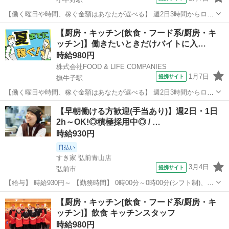
【働く曜日や時間、稼ぐ金額はあなたが選べる】 週2日3時間からロン
グシフトまで選べます！ スキマ時間に働くもジャンジャン稼ぐもOK
青森
八戸市
小中野駅
レストラン
【厨房・キッチン[飲食・フード系/厨房・キ
マニュアル完備！未経験でも安心の働きやすさ！ ■キッチン 調理、調
ッチン]】働きたいときだけバイトに入…
理補助、食器洗浄、厨房の...
時給980円
株式会社FOOD & LIFE COMPANIES
1月7日
提携サイト
撫牛子駅
【働く曜日や時間、稼ぐ金額はあなたが選べる】 週2日3時間からロン
グシフトまで選べます！ スキマ時間に働くもジャンジャン稼ぐもOK
青森
弘前市
撫牛子駅
レストラン
【早朝働ける方歓迎(手当あり)】週2日・1日
マニュアル完備！未経験でも安心の働きやすさ！ ■キッチン 調理、調
2h～OK!◎積極採用中◎ / …
理補助、食器洗浄、厨房の...
時給930円
日払い
すき家 弘前青山店
3月4日
提携サイト
弘前市
【給与】 時給930円～ 【勤務時間】 0時00分～0時00分(シフト制)、1
日2時間 週2日 から応相談 【お仕事内容】 【仕事内容】 ◆すき家スタ
青森
弘前市
レストラン
【厨房・キッチン[飲食・フード系/厨房・キ
ッフ募集◆ 【お仕事内容】 ◎接客 ◎調理 ◎販売 ◎金銭管理 ◎清...
ッチン]】飲食 キッチンスタッフ
時給980円