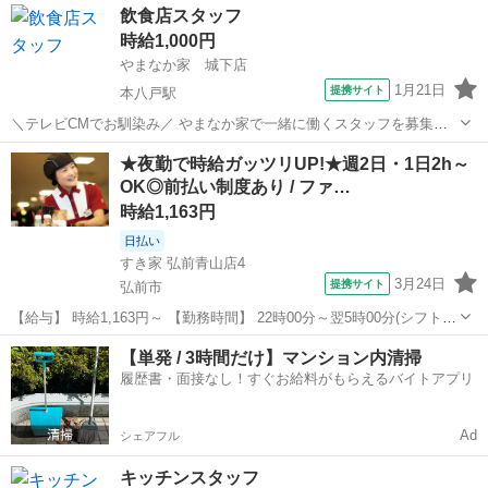
青森
八戸市
レストラン
飲食店スタッフ
お茶出し ・食器洗浄等 ※6名のシフト制で、3名体制での勤務となりま
時給1,000円
す ※栄養士資格者あ...
やまなか家 城下店
1月21日
提携サイト
本八戸駅
＼テレビCMでお馴染み／ やまなか家で一緒に働くスタッフを募集！
【調理・洗い場のお仕事】 ・洗い場での食器洗い ・食器の片付け ・
青森
八戸市
本八戸駅
レストラン
★夜勤で時給ガッツリUP!★週2日・1日2h～
サラダや盛岡冷麺など調理全般 包丁をつかうことはほとんどありませ
OK◎前払い制度あり / ファ…
ん マニュアルがあるので安...
時給1,163円
日払い
すき家 弘前青山店4
3月24日
提携サイト
弘前市
【給与】 時給1,163円～ 【勤務時間】 22時00分～翌5時00分(シフト
制)、1日2時間 週2日 から応相談 【お仕事内容】 【仕事内容】 ◆すき
青森
弘前市
レストラン
【単発 / 3時間だけ】マンション内清掃
家スタッフ募集◆ 【お仕事内容】 ◎接客 ◎調理 ◎販売 ◎金銭管...
履歴書・面接なし！すぐお給料がもらえるバイトアプリ
Ad
シェアフル
キッチンスタッフ