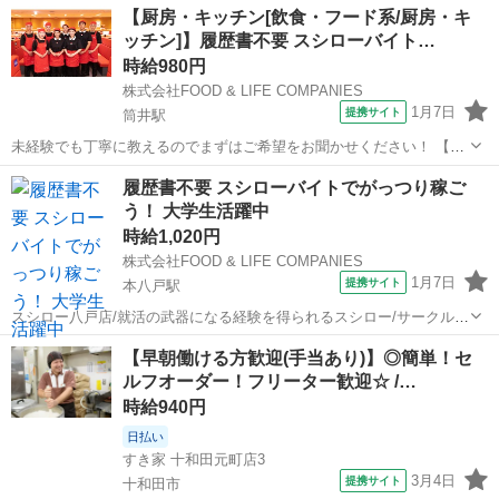
青森
弘前駅
レストラン
【厨房・キッチン[飲食・フード系/厨房・キ
単なので、未経験の方でも安心して対応できる内容です♪ 1日3時間か
ッチン]】履歴書不要 スシローバイト…
らOK！ ご自身の生...
時給980円
株式会社FOOD & LIFE COMPANIES
1月7日
提携サイト
筒井駅
未経験でも丁寧に教えるのでまずはご希望をお聞かせください！ 【キ
ッチン】 調理、調理補助、食器洗浄、厨房の掃除などをお任せ。 例え
青森
青森市
筒井駅
レストラン
履歴書不要 スシローバイトでがっつり稼ご
ば握りポジションなら、しゃりにネタをのせるだけでOKです ※一部
う！ 大学生活躍中
ホールに出る業務がございます...
時給1,020円
株式会社FOOD & LIFE COMPANIES
1月7日
提携サイト
本八戸駅
スシロー八戸店/就活の武器になる経験を得られるスシロー/サークル、
授業と両立応援！/ホールスタッフ/給与前払い制度あり ●仕事内容がシ
青森
本八戸駅
レストラン
【早朝働ける方歓迎(手当あり)】◎簡単！セ
ンプル♪ →調理業務は、しゃりにネタを乗せるだけ。 接客業務は、基
ルフオーダー！フリーター歓迎☆ /…
本的にお客さまがテーブル...
時給940円
日払い
すき家 十和田元町店3
3月4日
提携サイト
十和田市