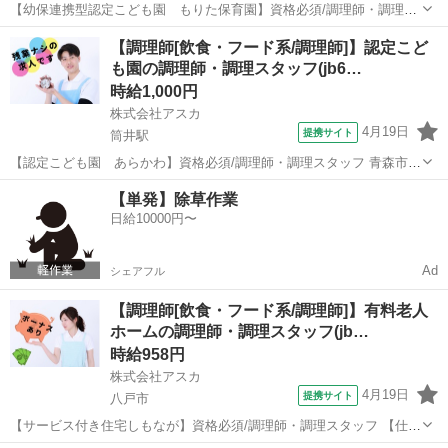
【幼保連携型認定こども園 もりた保育園】資格必須/調理師・調理ス
タッフ ★★認定保育園での給食調理のお仕事です★★ 無資格の方やブ
青森
つがる市
陸奥森田駅
レストラン
【調理師[飲食・フード系/調理師]】認定こど
ランクがある方でも大歓迎！ 2024/10/15～2024/12/15までの短期間勤
も園の調理師・調理スタッフ(jb6…
務の求人...
時給1,000円
株式会社アスカ
4月19日
提携サイト
筒井駅
【認定こども園 あらかわ】資格必須/調理師・調理スタッフ 青森市に
ある定員85名の認定こども園あらかわでのお仕事です♪ 栄養士さんの
青森
青森市
筒井駅
レストラン
【単発】除草作業
考えた献立を調理師さんとして 一緒にお勤めいただきます！ 園児さん
日給10000円〜
のアレルギー対応や離乳...
Ad
シェアフル
【調理師[飲食・フード系/調理師]】有料老人
ホームの調理師・調理スタッフ(jb…
時給958円
株式会社アスカ
4月19日
提携サイト
八戸市
【サービス付き住宅しもなが】資格必須/調理師・調理スタッフ 【仕事
内容】 入居者（定員33名）への食事提供補助 ・みそ汁の盛り付け ・