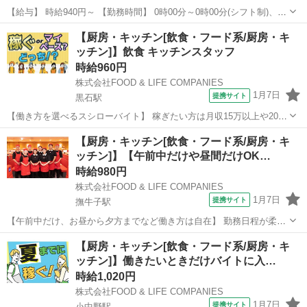
【給与】 時給940円～ 【勤務時間】 0時00分～0時00分(シフト制)、1
日2時間 週2日 から応相談 【お仕事内容】 【仕事内容】 ◆すき家スタ
青森
十和田市
レストラン
【厨房・キッチン[飲食・フード系/厨房・キ
ッフ募集◆ 【お仕事内容】 ◎接客 ◎調理 ◎販売 ◎金銭管理 ◎清...
ッチン]】飲食 キッチンスタッフ
時給960円
株式会社FOOD & LIFE COMPANIES
1月7日
提携サイト
黒石駅
【働き方を選べるスシローバイト】 稼ぎたい方は月収15万以上や20万
円以上が可能！※店舗により異なります マイペースに働きたい方は週
青森
黒石市
黒石駅
レストラン
【厨房・キッチン[飲食・フード系/厨房・キ
2日3時間勤務からOK あなたの希望する働き方が選べます 今月はシフ
ッチン]】【午前中だけや昼間だけOK…
ト多めで一気に稼いで ...
時給980円
株式会社FOOD & LIFE COMPANIES
1月7日
提携サイト
撫牛子駅
【午前中だけ、お昼から夕方までなど働き方は自在】 勤務日程が柔軟
な回転すしチェーンスシロー あなたの空き時間や都合の良い時間で働
青森
弘前市
撫牛子駅
レストラン
【厨房・キッチン[飲食・フード系/厨房・キ
きませんか？希望があれば応募時にお伝え下さい！ ■キッチン 調理、
ッチン]】働きたいときだけバイトに入…
調理補助、食器洗浄、厨房の掃...
時給1,020円
株式会社FOOD & LIFE COMPANIES
1月7日
提携サイト
小中野駅