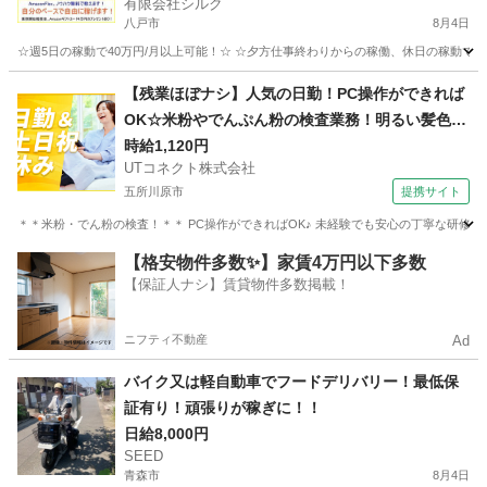
有限会社シルク
八戸市
8月4日
☆週5日の稼動で40万円/月以上可能！☆ ☆夕方仕事終わりからの稼働、休日の稼動で20万
青森
八戸市
配送
Amazon
【残業ほぼナシ】人気の日勤！PC操作ができれば
OK☆米粉やでんぷん粉の検査業務！明るい髪色O
K♪土日祝休み◎20代～50代の女性活躍中＜青森県
時給1,120円
UTコネクト株式会社
青森市＞
五所川原市
提携サイト
＊＊米粉・でん粉の検査！＊＊ PC操作ができればOK♪ 未経験でも安心の丁寧な研修あ
青森
五所川原市
倉庫
【格安物件多数✨】家賃4万円以下多数
【保証人ナシ】賃貸物件多数掲載！
ニフティ不動産
Ad
バイク又は軽自動車でフードデリバリー！最低保
証有り！頑張りが稼ぎに！！
日給8,000円
SEED
青森市
8月4日