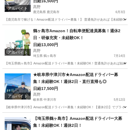
日給16,500円
髙野
アルバイト
鹿児島県 鹿児島市
6月3日
【鹿児島市で稼げる！Amazon配送ドライバー募集！】 普通免許があれば【未経験OK
鹿児島
鹿児島市
ドライバー
Amazon
鶴ヶ島市Amazon！自転車便配達員募集！週休2
日・研修充実・未経験OK！
日給13,000円
髙野
アルバイト
埼玉県 鶴ヶ島市
7月14日
【埼玉県鶴ヶ島市】Amazon配送ドライバー募集！未経験OK！普通免許があれば始め
埼玉
鶴ヶ島市
ドライバー
Amazon
★岐阜県中津川市★Amazon配送ドライバー募
集！未経験OK！週休2日・直行直帰も◎
日給17,500円
髙野
アルバイト
岐阜県 中津川市
5月12日
【岐阜県中津川市】Amazon配送ドライバー募集！未経験OK！【週休2日】でプライベ
岐阜
中津川市
ドライバー
Amazon
【埼玉県鶴ヶ島市】Amazon配送ドライバー大募
集！未経験OK！週休2日！