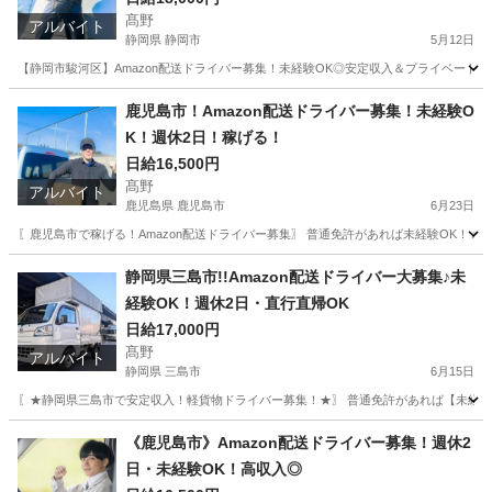
髙野
アルバイト
静岡県 静岡市
5月12日
【静岡市駿河区】Amazon配送ドライバー募集！未経験OK◎安定収入＆プライベート充
静岡
静岡市
ドライバー
Amazon
鹿児島市！Amazon配送ドライバー募集！未経験O
K！週休2日！稼げる！
日給16,500円
髙野
アルバイト
鹿児島県 鹿児島市
6月23日
〖鹿児島市で稼げる！Amazon配送ドライバー募集〗 普通免許があれば未経験OK！☆
鹿児島
鹿児島市
ドライバー
Amazon
静岡県三島市!!Amazon配送ドライバー大募集♪未
経験OK！週休2日・直行直帰OK
日給17,000円
髙野
アルバイト
静岡県 三島市
6月15日
〖★静岡県三島市で安定収入！軽貨物ドライバー募集！★〗 普通免許があれば【未経験O
静岡
三島市
ドライバー
Amazon
《鹿児島市》Amazon配送ドライバー募集！週休2
日・未経験OK！高収入◎