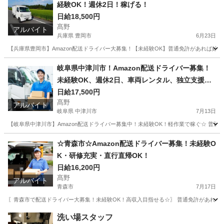
経験OK！週休2日！稼げる！
日給18,500円
髙野
アルバイト
兵庫県 豊岡市
6月23日
【兵庫県豊岡市】Amazon配送ドライバー大募集！【未経験OK】普通免許があれば始め
兵庫
豊岡市
ドライバー
Amazon
岐阜県中津川市！Amazon配送ドライバー募集！
未経験OK、週休2日、車両レンタル、独立支援
も！
日給17,500円
髙野
アルバイト
岐阜県 中津川市
7月13日
【岐阜県中津川市】Amazon配送ドライバー募集中！未経験OK！軽作業で稼ぐ☆ 普通
岐阜
中津川市
ドライバー
Amazon
☆青森市☆Amazon配送ドライバー募集！未経験O
K・研修充実・直行直帰OK！
日給16,200円
髙野
アルバイト
青森市
7月17日
〖青森市で配送ドライバー大募集！未経験OK！高収入目指せる☆〗 普通免許があれば、
青森
青森市
ドライバー
Amazon
洗い場スタッフ