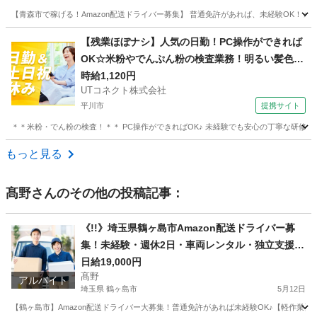
【青森市で稼げる！Amazon配送ドライバー募集】 普通免許があれば、未経験OK！
青森
青森市
ドライバー
Amazon
【残業ほぼナシ】人気の日勤！PC操作ができれば
OK☆米粉やでんぷん粉の検査業務！明るい髪色O
K♪土日祝休み◎20代～50代の女性活躍中＜青森県
時給1,120円
UTコネクト株式会社
青森市＞
平川市
提携サイト
＊＊米粉・でん粉の検査！＊＊ PC操作ができればOK♪ 未経験でも安心の丁寧な研修あ
青森
平川市
倉庫
もっと見る
髙野
さんのその他の投稿記事：
《!!》埼玉県鶴ヶ島市Amazon配送ドライバー募
集！未経験・週休2日・車両レンタル・独立支援も
◎
日給19,000円
髙野
アルバイト
埼玉県 鶴ヶ島市
5月12日
【鶴ヶ島市】Amazon配送ドライバー大募集！普通免許があれば未経験OK♪【軽作業