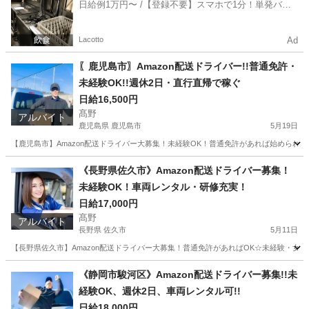
日給例1万円〜 /【登録不要】スマホで1分！単発バイ
ト一括検索✨
Lacotto
Ad
〖鹿児島市〗Amazon配送ドライバー!!普通免許・
未経験OK!!週休2日・直行直帰で稼ぐ
日給16,500円
髙野
アルバイト
鹿児島県 鹿児島市
5月19日
【鹿児島市】Amazon配送ドライバー大募集！未経験OK！普通免許があれば始められま
鹿児島
鹿児島市
ドライバー
Amazon
《長野県佐久市》Amazon配送ドライバー募集！
未経験OK！車両レンタル・研修充実！
日給17,000円
髙野
アルバイト
長野県 佐久市
5月11日
【長野県佐久市】Amazon配送ドライバー大募集！普通免許があればOK☆未経験・女
長野
佐久市
ドライバー
Amazon
《静岡市駿河区》Amazon配送ドライバー募集!!未
経験OK、週休2日、車両レンタル可!!
日給18,000円