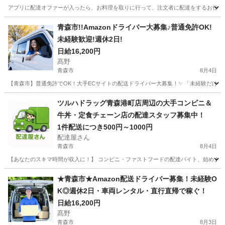
アプリに配達オファーが入ったら、お料理を取りに行って、注文者に配達をするお仕事です。 現
青森
青森市
ドライバー
1件
青森市!!Amazonドライバー大募集♪普通免許OK!
未経験歓迎!週休2日!
日給16,200円
髙野
青森市
8月4日
【青森市】普通免許でOK！大手ECサイトの配送ドライバー大募集！✨ 「未経験だけど
青森
青森市
ドライバー
Amazon
ツルハドラッグ青森港町店周辺の大手コンビニ＆
牛丼・定食チェーン店の配達スタッフ募集中！
1件配送につき500円～1000円
配達屋さん
青森市
8月4日
【あなたのスキマ時間が収入に！】 コンビニ・ファストフードの配達バイト、始めません
青森
青森市
配送
スタッフ
★青森市★Amazon配送ドライバー募集！未経験O
K◎週休2日・車両レンタル・直行直帰で稼ぐ！
日給16,200円
髙野
青森市
8月3日