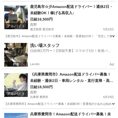
埼玉
鶴ヶ島市
ドライバー
Amazon
鹿児島市☆彡Amazon配送ドライバー！週休2日・
未経験OK！稼げる高収入♪
日給16,500円
髙野
アルバイト
鹿児島県 鹿児島市
5月22日
【鹿児島市】Amazon配送ドライバー大募集！未経験・普通免許OK！ 「安定して稼
鹿児島
鹿児島市
ドライバー
Amazon
洗い場スタッフ
日給例1万円〜 /【登録不要】スマホで1分！単発バイ
ト一括検索✨
Lacotto
Ad
《兵庫県豊岡市》Amazon配送ドライバー募集！
未経験・週休2日・車両レンタル・直行直帰・高収
入
日給18,500円
髙野
アルバイト
兵庫県 豊岡市
6月24日
【兵庫県豊岡市】Amazon配送ドライバー募集！未経験OK！普通免許があれば始めら
兵庫
豊岡市
ドライバー
Amazon
兵庫県豊岡市！Amazon配送ドライバー募集！未