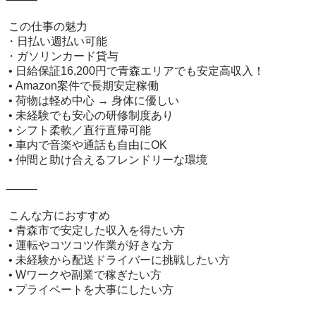
 この仕事の魅力

・日払い週払い可能

・ガソリンカード貸与

 • 日給保証16,200円で青森エリアでも安定高収入！

 • Amazon案件で長期安定稼働

 • 荷物は軽め中心 → 身体に優しい

 • 未経験でも安心の研修制度あり

 • シフト柔軟／直行直帰可能

 • 車内で音楽や通話も自由にOK

 • 仲間と助け合えるフレンドリーな環境

⸻

 こんな方におすすめ

 • 青森市で安定した収入を得たい方

 • 運転やコツコツ作業が好きな方

 • 未経験から配送ドライバーに挑戦したい方

 • Wワークや副業で稼ぎたい方

 • プライベートを大事にしたい方
