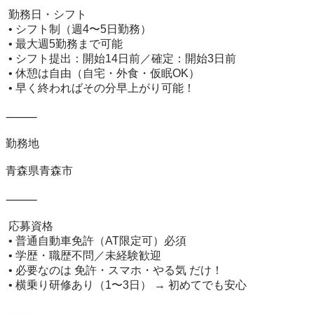
 勤務日・シフト

 • シフト制（週4〜5日勤務）

 • 最大週5勤務まで可能

 • シフト提出：開始14日前／確定：開始3日前

 • 休憩は自由（自宅・外食・仮眠OK）

 • 早く終わればその分早上がり可能！

⸻

勤務地

青森県青森市

⸻

 応募資格

 • 普通自動車免許（AT限定可）必須

 • 学歴・職歴不問／未経験歓迎

 • 必要なのは 免許・スマホ・やる気 だけ！

 • 横乗り研修あり（1〜3日） → 初めてでも安心

⸻
