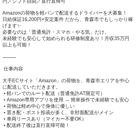
円／シフト自由／直行直帰可

Amazonの荷物を軽バンで配送するドライバーを大募集！

日給保証16,200円×安定案件 だから、青森市でもしっかり稼
げます✨

必要なのは「普通免許・スマホ・やる気」だけ。

未経験でも安心して始められる研修制度あり！月収35万円
以上も可能！

⸻

 仕事内容

大手ECサイト「Amazon」の荷物を、青森市エリアを中心
に配送していただきます。

 • 軽バンでのルート配送（普通免許AT限定可）

 • Amazon専用アプリを使用 → 簡単操作で未経験でも安心

 • 荷物は軽め中心で身体に優しい

 • 置き配・ポスト投函が多く、非対面配送がメイン

 • 車両リースあり（マイカー不要OK）

 • 配送終了後は直行直帰可能！
