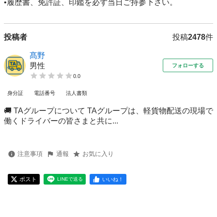
•履歴書、免許証、印鑑を必ず当日ご持参下さい。
投稿者
投稿
2478
件
髙野
男性
フォローする
0.0
身分証
電話番号
法人書類
🚚 TAグループについて TAグループは、軽貨物配送の現場で
働くドライバーの皆さまと共に...
注意事項
通報
お気に入り
ポスト
いいね！
LINEで送る