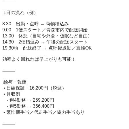
⸻

 1日の流れ（例）

8:30　出勤・点呼 → 荷物積込み

9:00　1便スタート／青森市内で配送開始

13:00　休憩（自宅や外食・仮眠など自由）

14:30　2便積込み → 午後の配送スタート

19:30頃　配送終了 → 点呼後退勤／直帰OK

効率よく回れれば早上がりも可能！

⸻

 給与・報酬

 • 日給保証：16,200円（税込）

 • 月収例

　- 週4勤務 → 259,200円

　- 週5勤務 → 356,400円

 • 繁忙期手当／代走手当／協力手当あり

⸻
