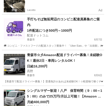
ト一括検索✨
Lacotto
Ad
手打ちそば無垢周辺のコンビニ配達員募集のご案
内.
1件配送につき500円～1000円
配達ドットコム
青森市
8月7日
🚚 コンビニ・ファストフードの配達スタッフ募集中！ 「Uber Eats」や「出前館」
青森
青森市
配送
ファストフード
青森市☆彡Amazon配送ドライバー募集！未経験O
K！週休2日・車両レンタルOK！
日給16,200円
髙野
青森市
8月6日
【青森市で配送ドライバー募集！】普通免許があれば未経験OK！☆軽貨物で稼ぐチャン
青森
青森市
ドライバー
Amazon
シングルマザー歓迎！八戸 保育時間（９：00～1
5：00）のみで25万円/月以上可能！【Amazon Fl
ex】で稼ぎましょう！
月給400,000円