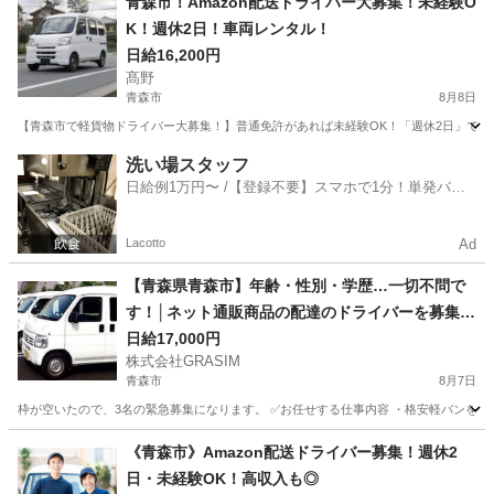
青森市！Amazon配送ドライバー大募集！未経験O
K！週休2日！車両レンタル！
日給16,200円
髙野
青森市
8月8日
【青森市で軽貨物ドライバー大募集！】普通免許があれば未経験OK！「週休2日」でプ
青森
青森市
ドライバー
Amazon
洗い場スタッフ
日給例1万円〜 /【登録不要】スマホで1分！単発バイ
ト一括検索✨
Lacotto
Ad
【青森県青森市】年齢・性別・学歴…一切不問で
す！│ネット通販商品の配達のドライバーを募集し
ています！
日給17,000円
株式会社GRASIM
青森市
8月7日
枠が空いたので、3名の緊急募集になります。 ✅お任せする仕事内容 ・格安軽バンを使
青森
青森市
ドライバー
荷物
《青森市》Amazon配送ドライバー募集！週休2
日・未経験OK！高収入も◎