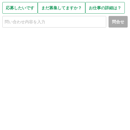
応募したいです
まだ募集してますか？
お仕事の詳細は？
問合せ
初めての方へ
利用規約
プライバシーポリシー
プライバシー・ステートメント
健全化に資する運用方針
お問い合わせ
運営会社
サイトマップ
ご利用ガイド
フリーワードで探す
PC版で表示
都道府県選択
特定商取引法の表示
利用者情報の外部送信について
© 2011-
2026
Jmty, Inc.