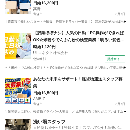
日給16,200円
髙野
青森市
8月7日
【青森市で新しいスタートを応援！軽貨物ドライバー募集！】 普通免許があれば未経験
青森
青森市
ドライバー
Amazon
【残業ほぼナシ】人気の日勤！PC操作ができれば
OK☆米粉やでんぷん粉の検査業務！明るい髪色O
K♪土日祝休み◎20代～50代の女性活躍中＜青森県
時給1,120円
UTコネクト株式会社
青森市＞
北津軽郡
提携サイト
＊＊米粉・でん粉の検査！＊＊ PC操作ができればOK♪ 未経験でも安心の丁寧な研修あ
青森
北津軽郡
倉庫
あなたの未来をサポート！軽貨物運送スタッフ募
集
日給16,500円
AMBIZ
青森市
8月7日
＼業務拡大に伴い、軽貨物ドライバー大募集！／ ⚠️募集人数に限りがございます⚠️ 【勤務地】 青森市浪岡青
青森
青森市
物流
スタッフ
洗い場スタッフ
日給例1万円〜 /【登録不要】スマホで1分！単発バイ