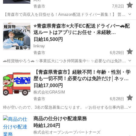
青森市
7月2日
【青森市で高収入を目指せる！Amazon配送ドライバー募集！】 普通
免許があれば未経験OK！丁寧な研修と横乗り指導で安心スタート♪ 軽
青森
青森市
ドライバー
Amazon
⭐️青森県青森市⭐️大手EC配送ドライバー🚗配
貨物中心の配送で、体力に自信がない方も活躍できます☆ 週休2日制
送ルートはアプリにお任せ・未経験…
でプライベートとの両...
日給16,500円
linkray
青森市
6月29日
🚗軽貨物やろう🚗 ✨事業拡大につき仲間募集中✨ ✨必要なのは免許と
スマートフォンとやる気だけ✨ ✨軽くて小さい荷物がメインだから体
青森
青森市
ドライバー
荷物
【青森県青森市】経験不問！年齢・性別・学
に優しい😂 ✨幅広い年齢の方、男女問わず活躍できます💪 ✨完全未経
歴も一切不問！必要なのは免許だけ│ネッ…
験者、初心...
日給17,000円
株式会社GRASIM
青森市
6月28日
枠が空いたので、3名の緊急募集になります。 ✅お任せする仕事内容
・格安軽バンを使用して、個人宅や法人への荷物配達をお願いしま
青森
青森市
ドライバー
荷物
商品の仕分けや配達業務
す！ （※格安車両リース制度あり。マイカーがなくても始められま
時給1,204円
す） ・荷物は日...
株式会社オープンループパートナーズ