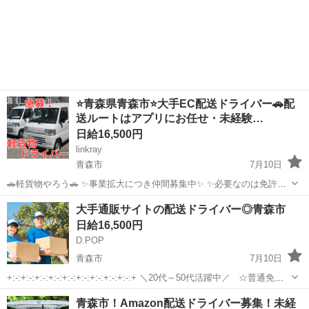
⭐️青森県青森市⭐️大手EC配送ドライバー🚗配
送ルートはアプリにお任せ・未経験…
日給16,500円
linkray
青森市
7月10日
🚗軽貨物やろう🚗 ✨事業拡大につき仲間募集中✨ ✨必要なのは免許と
スマートフォンとやる気だけ✨ ✨軽くて小さい荷物がメインだから体
青森
青森市
ドライバー
荷物
大手通販サイトの配送ドライバー◎青森市
に優しい😂 ✨幅広い年齢の方、男女問わず活躍できます💪 ✨完全未経
日給16,500円
験者、初心...
D.POP
青森市
7月10日
+:-:+:-:+:-:+:-:+:-:+:-:+:-:+:-:+:-:+ ＼20代～50代活躍中／ ☆普通免許
があれば未経験からでも始められる☆ 「とにかく稼ぎたい」 「安
青森
青森市
ドライバー
置き配
青森市！Amazon配送ドライバー募集！未経
定した収入が欲しい」 「自分のペ...