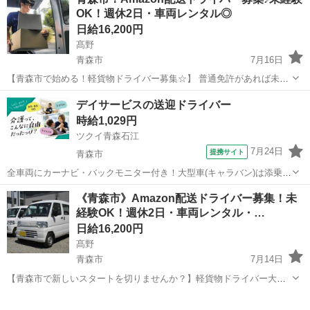
OK！週休2日・車両レンタル◎
日給16,200円
髙野
青森市
7月16日
【青森市で始める！軽貨物ドライバー募集☆】 普通免許があれば未経
験OK！【充実の研修制度】で安心スタート！青森県青森市エリアで、
青森
青森市
ドライバー
Amazon
デイサービスの送迎ドライバー
大手企業からの【安定した配送案件】をお任せします。主な業務は、
時給1,029円
小口荷物の配達♪【軽量荷物中心】...
ツクイ青森石江
7月24日
提携サイト
青森市
全車両にカーナビ・バックモニター付き！大型車(キャラバン)は添乗職
員が同乗しますので安心して始められます。 ※デイサービスを利用
青森
青森市
ドライバー
《青森市》Amazon配送ドライバー募集！未
されるお客様の送迎業務 ※専用車両(キャラバン・ハイエース)の運
経験OK！週休2日・車両レンタル・…
転、各種点検 ※乗降時の介...
日給16,200円
髙野
青森市
7月14日
【青森市で新しいスタートを切りませんか？】軽貨物ドライバー大募
集！普通免許があれば、未経験でもOK！☆安心の研修制度で、先輩ス
青森
青森市
ドライバー
Amazon
タッフが丁寧にサポートします。荷物は軽量中心で、女性も多数活躍