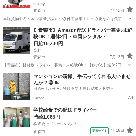
linkray
青森市
7月13日
🚗軽貨物やろう🚗 ✨事業拡大につき仲間募集中✨ ✨必要なのは免許と
スマートフォンとやる気だけ✨ ✨軽くて小さい荷物がメインだから体
青森
青森市
ドライバー
荷物
〖青森市〗Amazon配送ドライバー募集♪未経
に優しい😂 ✨幅広い年齢の方、男女問わず活躍できます💪 ✨完全未経
験OK！週休2日・車両レンタル・…
験者、初心...
日給16,200円
髙野
青森市
7月13日
【青森市】軽貨物ドライバー募集！未経験OK！【稼げる】週休2日制
でプライベートも充実☆ 「普通免許」さえあればOK！大手企業との
青森
青森市
ドライバー
Amazon
マンションの清掃、手伝ってくれる人いませ
契約で【安定した配送】をお約束。軽くて小さな荷物が中心なので、
んか？😭🙏
体力に自信がない方や女性も活...
日給例1万円〜 / 登録不要！高時給求人多数✨
Ad
Lacotto
学校給食での配送ドライバー
時給1,065円
株式会社グリーンハウス
7月19日
提携サイト
青森市