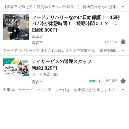
【青森市で稼げる！軽貨物ドライバー募集！】 普通免許があれば未経
験OK！☆大手企業との連携で【安定した配送】をお約束。主な業務
青森
青森市
ドライバー
Amazon
フードデリバリーなのに日給保証！ 15時
は、青森市内の個人宅への小口配送です♪（荷物は軽量が中心！）「直
~17時が休憩時間！ 通勤時間０！？ …
行直帰OK」「希望月収相談可」な...
日給8,000円
SEED
青森市
7月11日
フードデリバリーの配達を7月20日より全国で稼働開始 ・勤務時間は
11時〜15時と17時~21時の計8時間 ・日給保証¥8000+11件目~24件目
青森
青森市
ドライバー
1件
デイサービスの送迎スタッフ
は1件当たり650円、25件目からは1件当たり400円のインセンティブ ...
時給1,029円
ツクイ青森浜館
6月4日
提携サイト
青森市
全車両にカーナビ・バックモニター付き！添乗職員が同乗しますので
安心して始められます。 ※デイサービスを利用されるお客様の送迎
青森
青森市
ドライバー
業務 ※専用車両(キャラバン・ハイエース)の運転、各種点検 ※乗
降時の介護補助(歩行介助・車い...