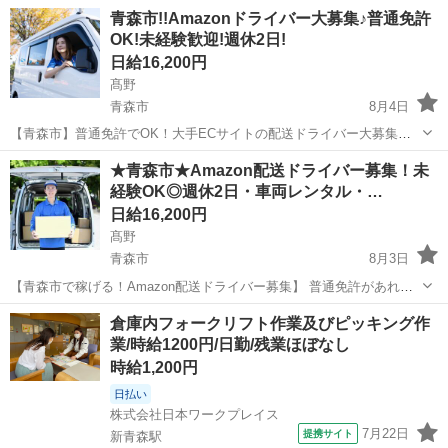
青森市!!Amazonドライバー大募集♪普通免許
OK!未経験歓迎!週休2日!
日給16,200円
髙野
青森市
8月4日
【青森市】普通免許でOK！大手ECサイトの配送ドライバー大募集！✨
「未経験だけど稼ぎたい！」そんなあなたを応援します！【週休2日】
青森
青森市
ドライバー
Amazon
★青森市★Amazon配送ドライバー募集！未
でプライベートも充実♪ 青森市内の担当エリアで、軽くて小さな荷物
経験OK◎週休2日・車両レンタル・…
をポストへお届けするお...
日給16,200円
髙野
青森市
8月3日
【青森市で稼げる！Amazon配送ドライバー募集】 普通免許があれ
ば、未経験OK！☆軽貨物配送で、あなたの希望月収を実現しません
青森
青森市
ドライバー
Amazon
倉庫内フォークリフト作業及びピッキング作
か？【充実の研修制度】で、スマホ操作や荷物の積み込みも丁寧に指
業/時給1200円/日勤/残業ほぼなし
導。直行直帰も可能で、プライベー...
時給1,200円
日払い
株式会社日本ワークプレイス
7月22日
提携サイト
新青森駅