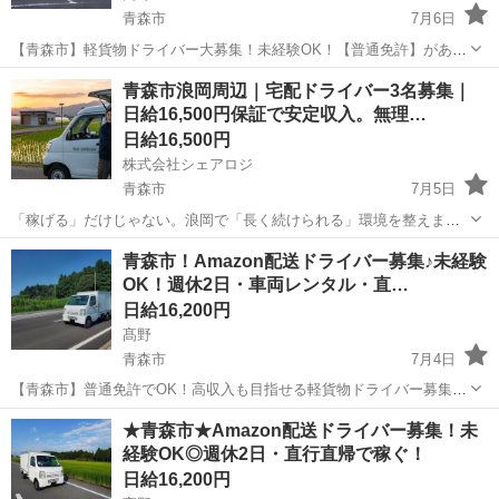
青森市
7月6日
【青森市】軽貨物ドライバー大募集！未経験OK！【普通免許】があれ
ばすぐに始められます☆ 大手ECサイトの配送で【安定収入】を
青森
青森市
ドライバー
Amazon
青森市浪岡周辺｜宅配ドライバー3名募集｜
GET！「直行直帰」OKでプライベートも充実♪ ★「充実の研修制度」
日給16,500円保証で安定収入。無理…
で安心スタート！ ★「車両...
日給16,500円
株式会社シェアロジ
青森市
7月5日
「稼げる」だけじゃない。浪岡で「長く続けられる」環境を整えまし
た。 「軽貨物の仕事は、実際にいくら手元に残るか不安…」そんな声
青森
青森市
ドライバー
貨物
青森市！Amazon配送ドライバー募集♪未経験
をよく耳にします。 当社では、不透明な「想定月収」ではなく、日給
OK！週休2日・車両レンタル・直…
16,500円を最低保証。 ...
日給16,200円
髙野
青森市
7月4日
【青森市】普通免許でOK！高収入も目指せる軽貨物ドライバー募集☆
未経験でも安心の充実研修＆車両レンタルあり！主に軽量荷物のポス
青森
青森市
ドライバー
Amazon
★青森市★Amazon配送ドライバー募集！未
ト投函や個人宅への配送なので、体力に自信がなくても大丈夫♪【直行
経験OK◎週休2日・直行直帰で稼ぐ！
直帰OK】でプライベートとの両...
日給16,200円