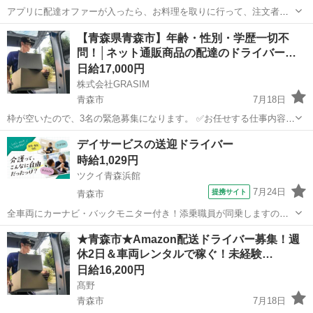
アプリに配達オファーが入ったら、お料理を取りに行って、注文者に
配達をするお仕事です。現金の取り扱いは有りません。 勤務時間は11
青森
青森市
ドライバー
1件
【青森県青森市】年齢・性別・学歴一切不
時〜15時と17時~21時の計8時間 ・日給保証¥8000+11件目~24件目は1
問！│ネット通販商品の配達のドライバー
件当たり6...
を…
日給17,000円
株式会社GRASIM
青森市
7月18日
枠が空いたので、3名の緊急募集になります。 ✅お任せする仕事内容
・格安軽バンを使用して、個人宅や法人への荷物配達をお願いしま
青森
青森市
ドライバー
荷物
デイサービスの送迎ドライバー
す！ （※格安車両リース制度あり。マイカーがなくても始められま
時給1,029円
す） ・荷物は日...
ツクイ青森浜館
7月24日
提携サイト
青森市
全車両にカーナビ・バックモニター付き！添乗職員が同乗しますので
安心して始められます。 ※デイサービスを利用されるお客様の送迎
青森
青森市
ドライバー
★青森市★Amazon配送ドライバー募集！週
業務 ※専用車両(キャラバン・ハイエース)の運転、各種点検 ※乗
休2日＆車両レンタルで稼ぐ！未経験…
降時の介護補助(歩行介助・車い...
日給16,200円
髙野
青森市
7月18日