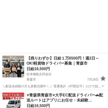
中♪直行直帰も可能で、プライベートと...
【残りわずか】日給１万6500円！週2日～
OK!軽貨物ドライバー募集｜青森市
日給16,500円
松本物販合同会社
青森市
7月14日
＼配送未経験の方も多数活躍中！／ 普通免許（AT限定可）だけで始め
られるお仕事です◎ 「無理なく長く働きたい」 「自分のペースで仕事
青森
青森市
ドライバー
スタッフ
⭐️青森県青森市⭐️大手EC配送ドライバー🚗配
がしたい」 「配送の仕事に興味がある」 そんな方にピッタリのお...
送ルートはアプリにお任せ・未経験…
日給16,500円