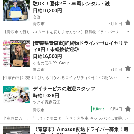
験OK！週休2日・車両レンタル・独…
日給16,200円
髙野
青森市
7月10日
【青森市で新しいスタートを切りませんか？】軽貨物ドライバー大募
集！普通免許があれば未経験OK☆彡 大手企業との連携で【安定した
青森
青森市
ドライバー
Amazon
[青森県青森市]軽貨物ドライバー/ロイヤリテ
仕事量】を確保！主な業務は、青森市内の個人宅や企業様への荷物配
ィ0円！未経験歓迎◎
達です。重い荷物はありません♪ ...
日給16,500円
かもめ便/UP's Group
青森市
7月9日
[仕事内容] ◯売り上げから引かれるロイヤリティ0円！ ◯週払い・前
払い対応！ ◯車両リースあり！ ◯全国各地で案件多数あり！ 大手通
青森
青森市
ドライバー
ロイヤリティ
デイサービスの送迎スタッフ
販サイトで注文された商品を 軽自動車を使って個人宅や企業様へ お届
時給1,029円
けする軽配送業務で...
ツクイ青森石江
6月4日
提携サイト
青森市
全車両にカーナビ・バックモニター付き！大型車(キャラバン)は添乗職
員が同乗しますので安心して始められます。 ※デイサービスを利用
青森
青森市
ドライバー
《青森市》Amazon配送ドライバー募集！週
されるお客様の送迎業務 ※専用車両(キャラバン・ハイエース)の運