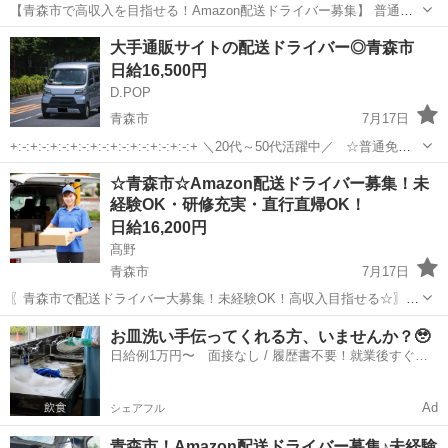
【青森市で高収入を目指せる！Amazon配送ドライバー募集】 普通免
許があれば未経験OK！「稼ぎたい」を応援します☆ 軽貨物配送で、
青森
青森市
ドライバー
Amazon
大手通販サイトの配送ドライバー◎青森市
体力に自信がない方も安心♪（軽量荷物中心） 週休2日制でプライベー
日給16,500円
トとの両立も◎！...
D.POP
青森市
7月17日
+:-:+:-:+:-:+:-:+:-:+:-:+:-:+:-:+:-:+ ＼20代～50代活躍中／ ☆普通免許
があれば未経験からでも始められる☆ 「とにかく稼ぎたい」 「安
青森
青森市
ドライバー
置き配
☆青森市☆Amazon配送ドライバー募集！未
定した収入が欲しい」 「自分のペ...
経験OK・研修充実・直行直帰OK！
日給16,200円
髙野
青森市
7月17日
〖青森市で配送ドライバー大募集！未経験OK！高収入目指せる☆〗
普通免許があれば、年齢・性別・学歴・職歴不問！「軽作業」「週休2
青森
青森市
ドライバー
Amazon
お皿洗い手伝ってくれる方、いませんか？🥹
日」でプライベートも充実♪大手Amazon配送で【安定した収入】が魅
日給例1万円〜 面接なし / 履歴書不要！就業後すぐに
力です！スマホ操作がで...
お給料がもらえる✨
Ad
シェアフル
青森市！Amazon配送ドライバー募集♪未経験