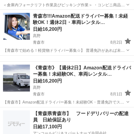
＜倉庫内フォークリフト作業及びピッキング作業＞ ・コンビニ商品の
ピッキング作業 ・ピッキングする商品を上部にある予備棚よりフォー
青森
青森市
新青森駅
ドライバー
青森市!!!Amazon配送ドライバー募集！未経
クリフトにて下段へ降ろす作業 ・トラックにて入荷された商品をフォ
験OK！週休2日・車両レンタル…
ークリフトで倉庫内へ移動し予備棚...
日給16,200円
髙野
青森市
8月2日
【青森市で始める！軽貨物ドライバー募集☆】 普通免許があれば未経
験OK！大手企業との連携で【安定した配送】が可能です♪主な業務
青森
青森市
ドライバー
Amazon
は、地域への荷物配達（軽量中心）。「直行直帰OK」「スマホ操作で
《青森市》【週休2日】Amazon配送ドライバ
簡単管理」など、プライベートとの...
ー募集！未経験OK、車両レンタル…
日給16,200円
髙野
青森市
8月1日
【青森市】Amazon配送ドライバー募集！未経験OK・普通免許でスタ
ート！ 〖★週休2日制でプライベートも充実★〗 「稼げる」軽貨物ド
青森
青森市
ドライバー
Amazon
【青森県青森市】 フードデリバリーの配達
ライバー！青森県青森市で新しいキャリアを始めませんか？普通免許
員 日給保証あり
があれば学歴・職歴・年齢...
日給17,100円
アンコールビジネスパートナーズ合同会社