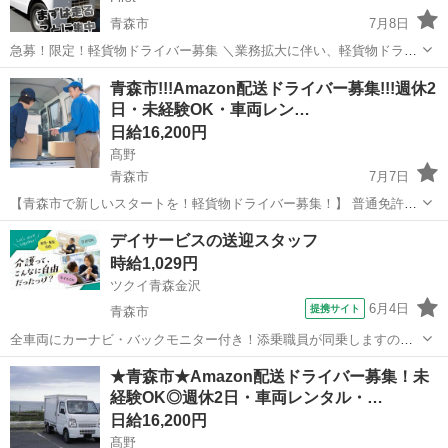
青森市
7月8日
急募！限定！軽貨物ドライバー募集 ＼業務拡大に伴い、軽貨物ドライ
バー大募集！／ 弊社ドライバーの約8割が未経験からスタート！ 宅配
青森
青森市
ドライバー
貨物
青森市!!!Amazon配送ドライバー募集!!!週休2
や企業配送を中心に、安定して稼げる環境が整っています。 【主な業
日・未経験OK・車両レン…
務内容】...
日給16,200円
髙野
青森市
7月7日
【青森市で新しいスタートを！軽貨物ドライバー募集！】 普通免許が
あれば、未経験でも月収40万円以上も可能！☆ 青森県青森市で、
青森
青森市
ドライバー
Amazon
デイサービスの送迎スタッフ
Amazonなどの配送ドライバーを大募集！ 軽量荷物の配達が中心なの
時給1,029円
で、体力に自信がない...
ツクイ青森金沢
6月4日
提携サイト
青森市
全車両にカーナビ・バックモニター付き！添乗職員が同乗しますので
安心して始められます。 ※デイサービスを利用されるお客様の送迎
青森
青森市
ドライバー
★青森市★Amazon配送ドライバー募集！未
業務 ※専用車両(キャラバン・ハイエース)の運転、各種点検 ※乗
経験OK◎週休2日・車両レンタル・…
降時の介護補助(歩行介助・車い...
日給16,200円
髙野