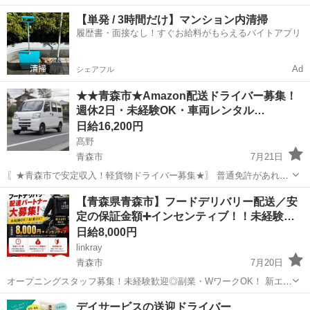
ピッキング作業 ・ピッキングする商品を上部にある予備棚よりフォー
青森
青森市
新青森駅
ドライバー
【単発 / 3時間だけ】マンション内清掃
クリフトにて下段へ降ろす作業 ・トラックにて入荷された商品をフォ
履歴書・面接なし！すぐお給料がもらえるバイトアプリ
ークリフトで倉庫内へ移動し予備棚...
Ad
シェアフル
★★青森市★Amazon配送ドライバー募集！
週休2日・未経験OK・車両レンタル…
日給16,200円
髙野
青森市
7月21日
〖★青森市で安定収入！軽貨物ドライバー募集★〗 普通免許があれば
未経験OK！大手企業との連携で【安定した配送ルート】を確保。主に
青森
青森市
ドライバー
Amazon
【青森県青森市】フードデリバリー配送／安
個人宅への小口配送なので、重たい荷物はありません♪「直行直帰
定の保証金額➕インセンティブ！！未経験…
OK」「車両レンタルあり」でプライ...
日給8,000円
linkray
青森市
7月20日
オープニングスタッフ募集！未経験歓迎◎副業・WワークOK！ 新エリ
アオープンにつき、配送スタッフを募集します！ アプリで注文された
青森
青森市
ドライバー
スタッフ
デイサービスの送迎ドライバー
飲食店の商品を受け取り、お客様へお届けするシンプルなお仕事で