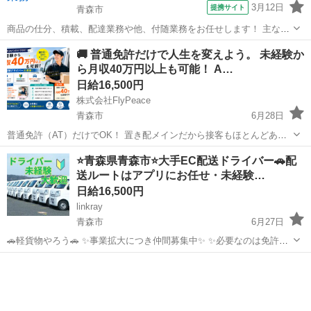
3月12日
提携サイト
青森市
商品の仕分、積載、配達業務や他、付随業務をお任せします！ 主な作
業は、 ・倉庫内での商品の仕分作業 ・青森市内企業への商品配達 最
青森
青森市
ドライバー
🚚 普通免許だけで人生を変えよう。 未経験か
大4tクラスのトラック運転なので、中型程度の免許があればOKです！
ら月収40万円以上も可能！ A…
・最初は先輩社員と一...
日給16,500円
株式会社FlyPeace
青森市
6月28日
普通免許（AT）だけでOK！ 置き配メインだから接客もほとんどあり
ません♪ お仕事内容 ネット通販の商品を 軽自動車でお客様へお届けす
青森
青森市
ドライバー
置き配
⭐️青森県青森市⭐️大手EC配送ドライバー🚗配
るお仕事です！ 配送するのは 📦 日用品 📦 雑貨 📦 衣類 📦 小さな...
送ルートはアプリにお任せ・未経験…
日給16,500円
linkray
青森市
6月27日
🚗軽貨物やろう🚗 ✨事業拡大につき仲間募集中✨ ✨必要なのは免許と
スマートフォンとやる気だけ✨ ✨軽くて小さい荷物がメインだから体
青森
青森市
ドライバー
荷物
に優しい😂 ✨幅広い年齢の方、男女問わず活躍できます💪 ✨完全未経
験者、初心...