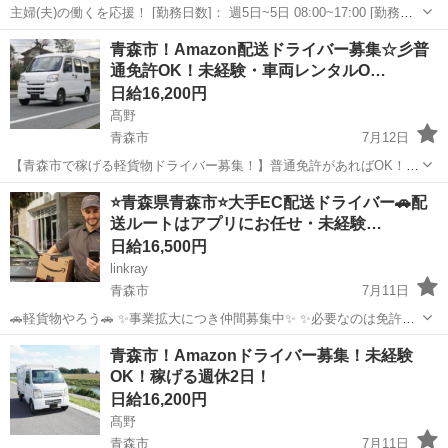
主婦(夫)の働くを応援！ [勤務日数]： 週5日~5日 08:00~17:00 [勤務
地・最寄駅]： 青森県青森市三内字丸山393-261 株式会社ジーエスエフ
青森
青森市
ドライバー
青森市！Amazon配送ドライバー募集☆彡普
（青森市中学校給食センター）_KM3504 新青森駅徒歩3...
通免許OK！未経験・車両レンタルO…
日給16,200円
髙野
青森市
7月12日
【青森市で稼げる軽貨物ドライバー募集！】普通免許があればOK！未
経験・年齢・性別・学歴・職歴一切不問！☆充実の研修制度と横乗り
青森
青森市
ドライバー
Amazon
⭐️青森県青森市⭐️大手EC配送ドライバー🚗配
指導で安心スタート♪車両レンタル・直行直帰も可能でプライベートと
送ルートはアプリにお任せ・未経験…
の両立も◎！希望月収や稼働日時など...
日給16,500円
linkray
青森市
7月11日
🚗軽貨物やろう🚗 ✨事業拡大につき仲間募集中✨ ✨必要なのは免許と
スマートフォンとやる気だけ✨ ✨軽くて小さい荷物がメインだから体
青森
青森市
ドライバー
荷物
青森市！Amazonドライバー募集！未経験
に優しい😂 ✨幅広い年齢の方、男女問わず活躍できます💪 ✨完全未経
OK！稼げる週休2日！
験者、初心...
日給16,200円
髙野
青森市
7月11日