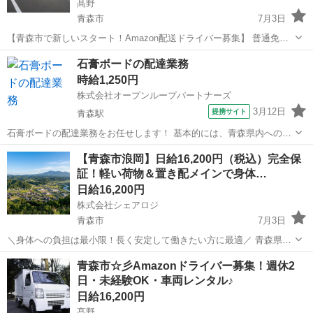
髙野
青森市
7月3日
【青森市で新しいスタート！Amazon配送ドライバー募集】 普通免許
があれば未経験OK！軽車両での配送だから女性も活躍中☆彡 【週休2
青森
青森市
ドライバー
Amazon
石膏ボードの配達業務
日制】でプライベートも充実！希望月収・稼働日時も相談OK♪ スマホ
時給1,250円
操作と簡単な荷物の...
株式会社オープンループパートナーズ
3月12日
提携サイト
青森駅
石膏ボードの配達業務をお任せします！ 基本的には、青森県内への資
材の積載・配達作業をご担当いただきます。 荷物の積み下ろしは別な
青森
青森市
青森駅
ドライバー
【青森市浪岡】日給16,200円（税込）完全保
リフトマンが行います。 一部、積み荷の確認、荷付固縛作業、安全確
証！軽い荷物＆置き配メインで身体…
認作業などの配送助手業務も行いま...
日給16,200円
株式会社シェアロジ
青森市
7月3日
＼身体への負担は最小限！長く安定して働きたい方に最適／ 青森県青
森市浪岡を拠点とした、大手ECサイト等の配送ドライバーの募集で
青森
青森市
ドライバー
置き配
青森市☆彡Amazonドライバー募集！週休2
す。最大の魅力は「置き配の多さ」と「早上がり可能な体制」！無理
日・未経験OK・車両レンタル♪
なく働ける環境が整っています。 ...
日給16,200円
髙野