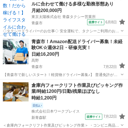
ルに合わせて働ける多様な勤務形態あり
月給200,000円
東京太陽株式会社 青森タクシー営業所
6月8日
提携サイト
青森市
◇タクシードライバーのお仕事◇ 安全運転で、タクシーご利用のお客
様を目的地にお連れするのが主なお仕事です。 お客様が気持ちよく乗
青森
青森市
ドライバー
青森市！Amazon配送ドライバー募集！未経
車できるように、丁寧な接客をこころがけましょう。 【Q】 他にはど
験OK☆週休2日・研修充実！
んなことをするの？ 【A】 ...
日給16,200円
髙野
青森市
7月22日
【青森市で新しいスタート！軽貨物ドライバー募集♪】 普通免許があ
ればOK！未経験・ブランクOK、年齢・性別・学歴・職歴不問☆彡 大
青森
青森市
ドライバー
Amazon
倉庫内フォークリフト作業及びピッキング作
手Amazon配送で【安定収入】をGET！軽量荷物の配達が中心なので
業/時給1200円/日勤/残業ほぼなし
【体力に自信がない方も...
時給1,200円
日払い
株式会社日本ワークプレイス
7月22日
提携サイト
新青森駅
＜倉庫内フォークリフト作業及びピッキング作業＞ ・コンビニ商品の