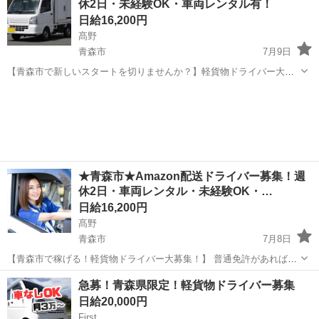
休2日・未経験OK・車両レンタル有！
転、各種点検 ※乗降時の介...
日給16,200円
髙野
青森市
7月9日
【青森市で新しいスタートを切りませんか？】軽貨物ドライバー大募
集！普通免許があれば【未経験OK】です！☆大手企業との連携で安定
青森
青森市
ドライバー
Amazon
した配送ルートを確保♪荷物は軽量なので女性も活躍中！→充実の研修
制度で安心！「直行直帰OK」「車両...
★青森市★Amazon配送ドライバー募集！週
休2日・車両レンタル・未経験OK・…
日給16,200円
髙野
青森市
7月8日
【青森市で稼げる！軽貨物ドライバー大募集！】 普通免許があれば未
経験OK！☆大手企業との連携で【安定した仕事量】を確保。主な業務
青森
青森市
ドライバー
Amazon
急募！青森県限定！軽貨物ドライバー募集
は、青森市内の個人宅への荷物配達♪【軽量荷物】が中心で、ポスト投
日給20,000円
函も多数！スマホ操作ができれば...
First