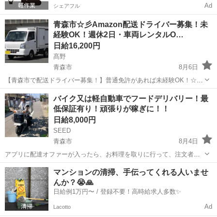
Ad
シェアフル
青森市☆彡Amazon配送ドライバー募集！未
経験OK！週休2日・車両レンタルO…
日給16,200円
髙野
青森市
8月6日
【青森市で配送ドライバー募集！】普通免許があれば未経験OK！☆軽
貨物で稼ぐチャンス☆ 大手企業との提携で【安定した仕事量】が魅
青森
青森市
ドライバー
Amazon
バイク又は軽自動車でフードデリバリー！最
力！個人宅や企業への小口配送をお任せします♪荷物は軽量なので、体
低保証有り！頑張りが稼ぎに！！
力に自信がない方や女性も活躍中→...
日給8,000円
SEED
青森市
8月4日
アプリに配達オファーが入ったら、お料理を取りに行って、注文者に
配達をするお仕事です。 現金の取り扱いは有りません。 勤務時間は11
青森
青森市
ドライバー
1件
マンションの清掃、手伝ってくれる人いませ
時〜15時と17時~21時の計8時間 ・日給保証¥8000(10件まで)+インセン
んか？😭🙏
ティブ...
日給例1万円〜 / 登録不要！高時給求人多数✨
Ad
Lacotto