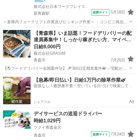
日払い
株式会社日本ワークプレイス
5月18日
提携サイト
新青森駅
＜倉庫内フォークリフト作業及びピッキング作業＞ ・コンビニ商品の
ピッキング作業 ・ピッキングする商品を上部にある予備棚よりフォー
青森
青森市
新青森駅
ドライバー
【青森県】いま話題！フードデリバリーの配
クリフトにて下段へ降ろす作業 ・トラックにて入荷された商品をフォ
達員募集中！しっかり稼ぎたい方、マイペ…
ークリフトで倉庫内へ移動し予備棚...
日給8,000円
株式会社GRASIM
青森市
7月25日
【🌎フードデリバリー全国案件🚀】 🍕365日定期直案件🍔 ✅宅配が嫌
いな方必見✅ 稼働開始は７月２０日〜🫡 全４７都道府県展開💫 なん
青森
青森市
ドライバー
1件
【急募/即日払い】日給1万円の除草作業🌿
と‼️ 日給保証➕件建という安心売上システム🔥 日当換算で30,...
面接なし / 履歴書不要！空いている日づけで検索して即
日はたらける✨
Ad
シェアフル
デイサービスの送迎ドライバー
時給1,029円
ツクイ青森金沢
7月24日
提携サイト
青森市