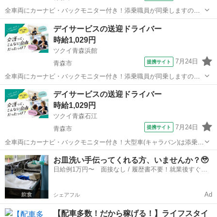
全車両にカーナビ・バックモニター付き！添乗職員が同乗しますので
安心して始められます。 ※デイサービスを利用されるお客様の送迎
青森
青森市
ドライバー
デイサービスの送迎ドライバー
業務 ※専用車両(キャラバン・ハイエース)の運転、各種点検 ※乗
時給1,029円
降時の介護補助(歩行介助・車い...
ツクイ青森浜館
7月24日
提携サイト
青森市
全車両にカーナビ・バックモニター付き！添乗職員が同乗しますので
安心して始められます。 ※デイサービスを利用されるお客様の送迎
青森
青森市
ドライバー
デイサービスの送迎ドライバー
業務 ※専用車両(キャラバン・ハイエース)の運転、各種点検 ※乗
時給1,029円
降時の介護補助(歩行介助・車い...
ツクイ青森石江
7月24日
提携サイト
青森市
全車両にカーナビ・バックモニター付き！大型車(キャラバン)は添乗職
員が同乗しますので安心して始められます。 ※デイサービスを利用
青森
青森市
ドライバー
お皿洗い手伝ってくれる方、いませんか？🥹
されるお客様の送迎業務 ※専用車両(キャラバン・ハイエース)の運
日給例1万円〜 面接なし / 履歴書不要！就業後すぐに
転、各種点検 ※乗降時の介...
お給料がもらえる✨
Ad
シェアフル
【配車多数！だから稼げる！】ライフスタイ