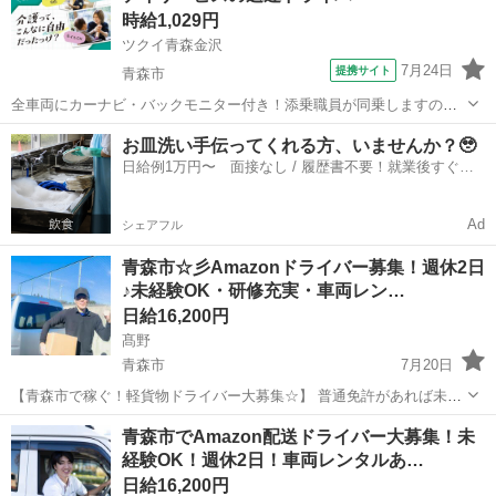
時給1,029円
す。 【仕事内容...
ツクイ青森金沢
7月24日
提携サイト
青森市
全車両にカーナビ・バックモニター付き！添乗職員が同乗しますので
安心して始められます。 ※デイサービスを利用されるお客様の送迎
青森
青森市
ドライバー
お皿洗い手伝ってくれる方、いませんか？🥹
業務 ※専用車両(キャラバン・ハイエース)の運転、各種点検 ※乗
日給例1万円〜 面接なし / 履歴書不要！就業後すぐに
降時の介護補助(歩行介助・車い...
お給料がもらえる✨
Ad
シェアフル
青森市☆彡Amazonドライバー募集！週休2日
♪未経験OK・研修充実・車両レン…
日給16,200円
髙野
青森市
7月20日
【青森市で稼ぐ！軽貨物ドライバー大募集☆】 普通免許があれば未経
験OK！大手企業との契約で【安定した仕事量】を確保。軽量荷物のポ
青森
青森市
ドライバー
Amazon
青森市でAmazon配送ドライバー大募集！未
スト投函や個人宅への配達がメインです♪スマホ操作ができればOK！
経験OK！週休2日！車両レンタルあ…
★初心者教育充実★で安心スタ...
日給16,200円