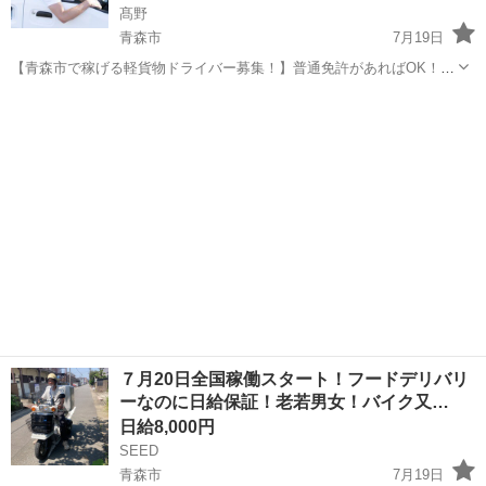
髙野
青森市
7月19日
【青森市で稼げる軽貨物ドライバー募集！】普通免許があればOK！未
経験・学歴・職歴不問☆充実の研修制度で安心スタート♪車両レンタ
青森
青森市
ドライバー
Amazon
ル・直行直帰も可能でプライベートとの両立も◎！週休2日制で希望月
収も相談OK！面接時に希望をお聞か...
７月20日全国稼働スタート！フードデリバリ
ーなのに日給保証！老若男女！バイク又…
日給8,000円
SEED
青森市
7月19日