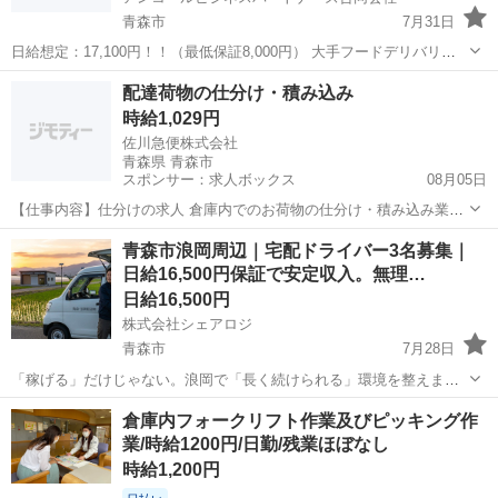
青森市
7月31日
日給想定：17,100円！！（最低保証8,000円） 大手フードデリバリー
サイトの配送案件です！！ 自転車、原付、バイク、車の手配はご自身
青森
青森市
ドライバー
1件
配達荷物の仕分け・積み込み
になります！！ （※車はリースできます！！）リース代必要！！ 業務
時給1,029円
拡大につき、...
佐川急便株式会社
青森県 青森市
スポンサー：求人ボックス
08月05日
【仕事内容】仕分けの求人 倉庫内でのお荷物の仕分け・積み込み業務!
アルバイトでも年2回の賞与あり アルバイト・パート未経験者、しゅ
アルバイト・パート
青森市浪岡周辺｜宅配ドライバー3名募集｜
ふ、シニアみなさん活躍中 充実した研修制度やフォロー体制で安心し
日給16,500円保証で安定収入。無理…
て働くことが出来ます 仕分けの仕事は...
日給16,500円
株式会社シェアロジ
青森市
7月28日
「稼げる」だけじゃない。浪岡で「長く続けられる」環境を整えまし
た。 「軽貨物の仕事は、実際にいくら手元に残るか不安…」そんな声
青森
青森市
ドライバー
貨物
倉庫内フォークリフト作業及びピッキング作
をよく耳にします。 当社では、不透明な「想定月収」ではなく、日給
業/時給1200円/日勤/残業ほぼなし
16,500円を最低保証。 ...
時給1,200円