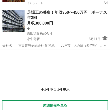
Ad
くらしノート
足場工の募集！年収350〜450万円 ボーナス
年2回
月収380,000円
吉田建設株式会社
小中野駅
5月11日
会社名 吉田建設株式会社 勤務地 八戸市、六カ所（希望地） 給
与 月給 26.0万～ 38.0万円 ※六カ所の場合は早出２０００円
青森
八戸市
小中野駅
その他
足場
(日額） 雇用形態 正社員 仕事内容 ・ビル等の足場組み立て・解体
・...
全1件中 1-1件表示
周辺情報を見る