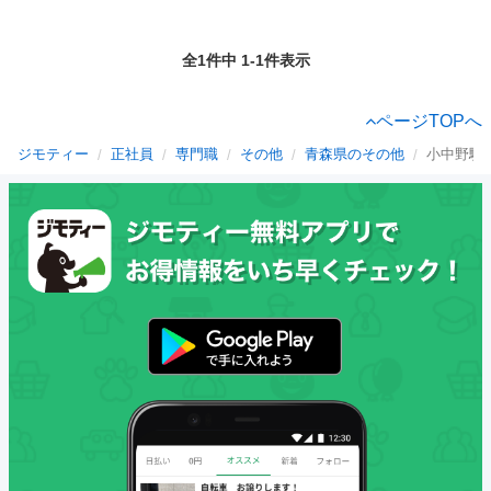
全1件中 1-1件表示
ページTOPへ
ジモティー
正社員
専門職
その他
青森県のその他
小中野駅