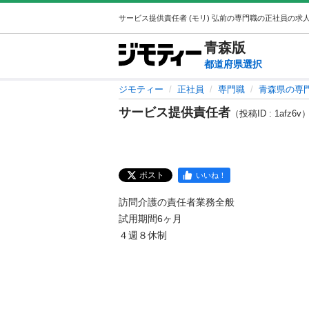
青森
版
都道府県選択
ジモティー
正社員
専門職
青森県の専
サービス提供責任者
（投稿ID : 1afz6v
ポスト
いいね！
訪問介護の責任者業務全般

試用期間6ヶ月

４週８休制