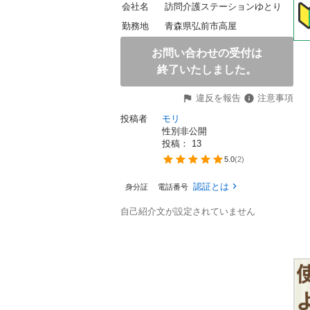
会社名
訪問介護ステーションゆとり
勤務地
青森県弘前市高屋
お問い合わせの受付は
終了いたしました。
違反を報告
注意事項
投稿者
モリ
性別非公開
投稿： 
13
5.0
(
2
)
認証とは
身分証
電話番号
自己紹介文が設定されていません