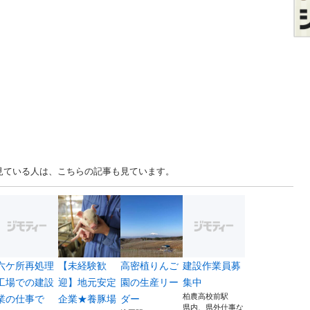
を見ている人は、こちらの記事も見ています。
六ケ所再処理
【未経験歓
高密植りんご
建設作業員募
工場での建設
迎】地元安定
園の生産リー
集中
柏農高校前駅
業の仕事で
企業★養豚場
ダー
県内、県外仕事な