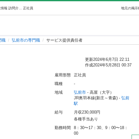
サービス提供責任者 (モリ) 弘前の専門職の正社員の求人情報 訪問介護ステーションゆとり｜ジモティー
正社員
地元の掲示
門職
弘前市の専門職
サービス提供責任者
）
更新
2024年6月7日 22:11
作成
2024年5月28日 00:37
雇用形態
正社員
職種
-
地域
弘前市
 - 高屋（大字）
JR奥羽本線(新庄～青森) - 
弘前
駅
給与
月収230,000円
各種手当あり
勤務時間
8：30〜17：30、9：00〜18：
00