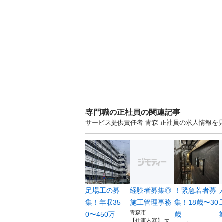
専門職の正社員の関連記事
サービス提供責任者 青森 正社員の求人情報
足場工の募
経験者募集◎
！緊急若者募
集！年収35
施工管理事務
集！18歳〜30
青森市
0〜450万
歳
【仕事内容】 大