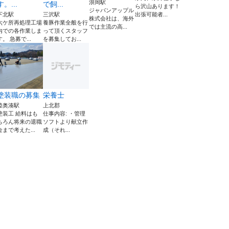
浪岡駅
す。...
で飼...
ら沢山あります！
ジャパンアップル
下北駅
三沢駅
出張可能者...
株式会社は、海外
六ケ所再処理工場
養豚作業全般を行
では主流の高...
内での各作業しま
って頂くスタッフ
す。 急募で...
を募集してお...
塗装職の募集
栄養士
陸奥湊駅
上北郡
塗装工 給料はも
仕事内容: ・管理
ちろん将来の退職
ソフトより献立作
金まで考えた...
成（それ...