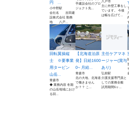
八戸市
円 ...
手建設会社のプロ
主に外壁工事をし
小中野駅
ジェクト先...
ています。 今後
会社名 吉田建
は幅を広げて...
設株式会社 勤務
地 八戸...
回転翼操縦
【北海道泊原
主任ケアマネ
士 ※要事業
発】日給1600
ージャー(賞与
用タービン
0~ 月給...
あり)
青森市
弘前駅
山岳...
北の大地、北海道
介護支援専門員と
青森市
で働きません
しての業務全般
◆ 業務内容 冬期
か？？ こ...
試用期間6ヶ...
の山岳地域におけ
る回...