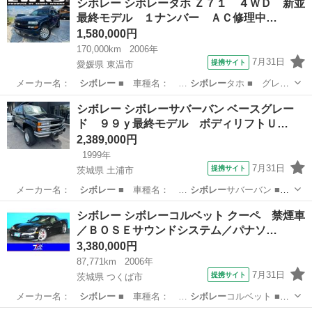
シボレー シボレータホ Ｚ７１ ４ＷＤ 新並
最終モデル １ナンバー ＡＣ修理中…
1,580,000円
170,000km
2006年
7月31日
提携サイト
愛媛県 東温市
メーカー名：
シボレー
■ 車種名： …
シボレー
タホ ■ グレ
ー…
愛媛
東温市
その他
シボレー シボレーサバーバン ベースグレー
ド ９９ｙ最終モデル ボディリフトＵ…
2,389,000円
1999年
7月31日
提携サイト
茨城県 土浦市
メーカー名：
シボレー
■ 車種名： …
シボレー
サバーバン ■
…
茨城
土浦市
その他
シボレー シボレーコルベット クーペ 禁煙車
／ＢＯＳＥサウンドシステム／パナソ…
3,380,000円
87,771km
2006年
7月31日
提携サイト
茨城県 つくば市
メーカー名：
シボレー
■ 車種名： …
シボレー
コルベット ■
…