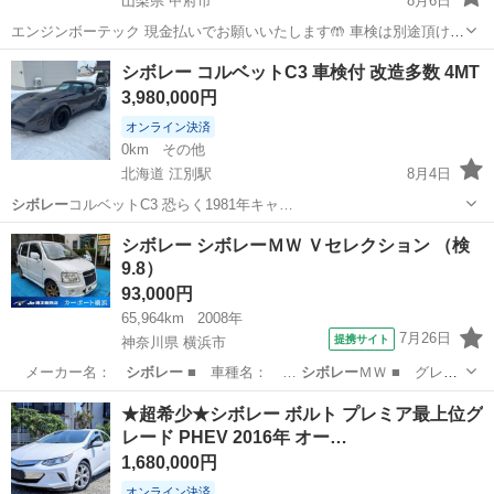
山梨県 甲府市
8月6日
エンジンボーテック 現金払いでお願いいたします🤲 車検は別途頂けれ
ば取得いたします 車庫証明 印鑑証明 委任状 実印ご用意お願いいたし
山梨
甲府市
その他
シボレー コルベットC3 車検付 改造多数 4MT
ます🤲
3,980,000円
オンライン決済
0km
その他
北海道 江別駅
8月4日
シボレー
コルベットC3 恐らく1981年キャ…
北海道
江別市
江別駅
その他
コルベット
シボレー シボレーＭＷ Ｖセレクション （検
9.8）
93,000円
65,964km
2008年
7月26日
提携サイト
神奈川県 横浜市
メーカー名：
シボレー
■ 車種名： …
シボレー
ＭＷ ■ グレ
ー…
神奈川
横浜市
その他
★超希少★シボレー ボルト プレミア最上位グ
レード PHEV 2016年 オー…
1,680,000円
オンライン決済