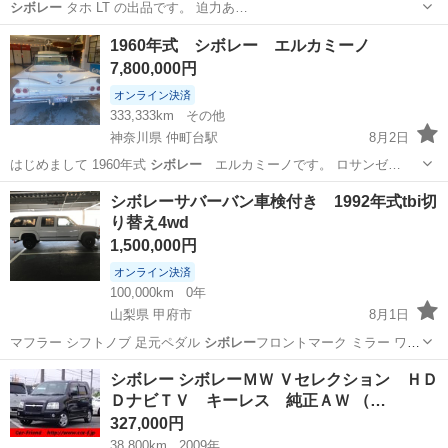
シボレー
タホ LT の出品です。 迫力あ…
福岡
太宰府市
紫駅
その他
1960年式 シボレー エルカミーノ
7,800,000円
オンライン決済
333,333km
その他
神奈川県 仲町台駅
8月2日
はじめまして 1960年式
シボレー
エルカミーノです。 ロサンゼ…
神奈川
横浜市
仲町台駅
その他
シボレーサバーバン車検付き 1992年式tbi切
り替え4wd
1,500,000円
オンライン決済
100,000km
0年
山梨県 甲府市
8月1日
マフラー シフトノブ 足元ペダル
シボレー
フロントマーク ミラー ワイ
パー ハ…
山梨
甲府市
その他
シボレー シボレーＭＷ Ｖセレクション ＨＤ
ＤナビＴＶ キーレス 純正ＡＷ （…
327,000円
38,800km
2009年