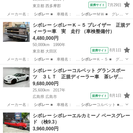
7月29日
提携サイト
東京都 西多摩郡
メーカー名：
シボレー
■ 車種名： …
シボレー
ＭＷ ■ グレ
ー…
東京
西多摩郡
その他
シボレー シボレーＫ－５ ブレイザー 正規デ
ィーラー車 実 走行 （車検整備付）
4,480,000円
50,000km
1990年
8月1日
提携サイト
東京都 大田区
メーカー名：
シボレー
■ 車種名： …
シボレー
Ｋ－５ ■ グ
レ…
東京
大田区
その他
シボレー シボレーコルベット グランスポー
ツ ３ＬＴ 正規ディーラー車 茶レザ…
9,680,000円
25,600km
2017年
8月1日
提携サイト
広島県 広島市
メーカー名：
シボレー
■ 車種名： …
シボレー
コルベット ■
…
広島
広島市
その他
シボレー シボレーエルカミーノ ベースグレー
ド （検9.3）
3,960,000円