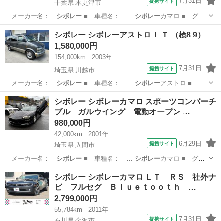
7月31日
提携サイト
千葉県 木更津市
メーカー名：
シボレー
■ 車種名： …
シボレー
カマロ ■ グ
レ…
千葉
木更津市
その他
シボレー シボレーアストロ ＬＴ （検8.9）
1,580,000円
154,000km
2003年
7月31日
提携サイト
埼玉県 川越市
メーカー名：
シボレー
■ 車種名： …
シボレー
アストロ ■
グ…
埼玉
川越市
その他
シボレー シボレーカマロ スポーツコンバーチ
ブル ガルウイング 電動オープン …
980,000円
42,000km
2001年
6月29日
提携サイト
埼玉県 入間市
メーカー名：
シボレー
■ 車種名： …
シボレー
カマロ ■ グ
レ…
埼玉
入間市
その他
シボレー シボレーカマロ ＬＴ ＲＳ 社外ナ
ビ フルセグ Ｂｌｕｅｔｏｏｔｈ …
2,799,000円
55,784km
2011年
7月31日
提携サイト
石川県 金沢市