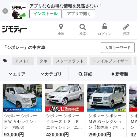
アプリならお得な情報を見逃さない！
インストール
アプリで開く
全国
検索
ログイン
投稿
「シボレー」の中古車
人気キーワード
アストロ
タホ
スタークラフト
トレイルブレイザー
エリア
カテゴリ
詳細
新着順
シボレー シボレー
シボレー シボレー
シボレー シボレー
シ
ＭＷ Ｖセレクショ
クルーズ ＬＳ Ｅ
ＭＷ Ｇセレクショ
Ｍ
ン （検9.8）
エディション エア
ン【禁煙車・走行４
ン
コン パワステ パ
０．９６４ＫＭ】
Ｖ
93,000円
420,000円
299,000円
32