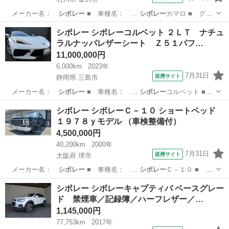
メーカー名：
シボレー
■ 車種名： …
シボレー
カマロ ■ グ
レ…
石川
金沢市
その他
シボレー シボレーコルベット ２ＬＴ ナチュ
ラルナッパレザーシート Ｚ５１パフ…
11,000,000円
6,000km
2023年
7月31日
提携サイト
静岡県 三島市
メーカー名：
シボレー
■ 車種名： …
シボレー
コルベット ■
…
静岡
三島市
その他
シボレー シボレーＣ－１０ ショートベッド
１９７８ｙモデル （車検整備付）
4,500,000円
40,200km
2000年
7月31日
提携サイト
大阪府 堺市
メーカー名：
シボレー
■ 車種名： …
シボレー
Ｃ－１０ ■
グ…
大阪
堺市
その他
シボレー シボレーキャプティバ ベースグレー
ド 禁煙車／記録簿／ハーフレザー／…
1,145,000円
77,753km
2017年