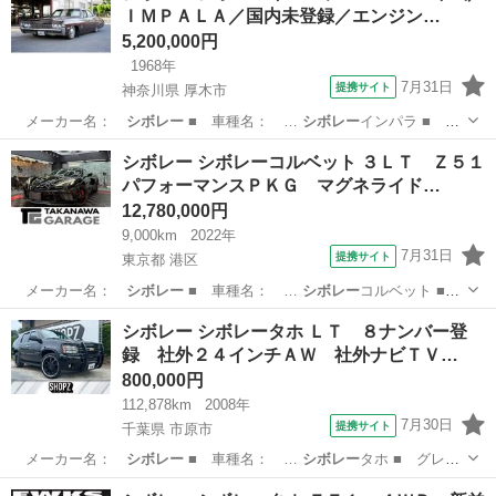
ＩＭＰＡＬＡ／国内未登録／エンジン…
5,200,000円
1968年
7月31日
提携サイト
神奈川県 厚木市
メーカー名：
シボレー
■ 車種名： …
シボレー
インパラ ■
グ…
神奈川
厚木市
その他
シボレー シボレーコルベット ３ＬＴ Ｚ５１
パフォーマンスＰＫＧ マグネライド…
12,780,000円
9,000km
2022年
7月31日
提携サイト
東京都 港区
メーカー名：
シボレー
■ 車種名： …
シボレー
コルベット ■
…
東京
港区
その他
シボレー シボレータホ ＬＴ ８ナンバー登
録 社外２４インチＡＷ 社外ナビＴＶ…
800,000円
112,878km
2008年
7月30日
提携サイト
千葉県 市原市
メーカー名：
シボレー
■ 車種名： …
シボレー
タホ ■ グレ
ー…
千葉
市原市
その他