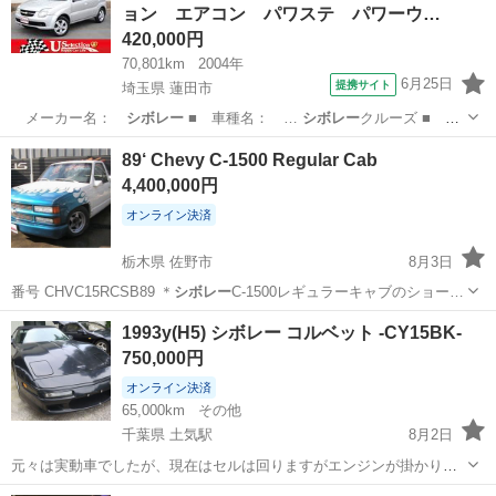
ョン エアコン パワステ パワーウ…
キャプテン、３列目ベン...
420,000円
70,801km
2004年
6月25日
提携サイト
埼玉県 蓮田市
メーカー名：
シボレー
■ 車種名： …
シボレー
クルーズ ■
グ… スイフトベースに
シボレー
と共同開発したク…
埼玉
蓮田市
その他
89‘ Chevy C-1500 Regular Cab
4,400,000円
オンライン決済
栃木県 佐野市
8月3日
番号 CHVC15RCSB89 ＊
シボレー
C-1500レギュラーキャブのショー…
栃木
佐野市
その他
車両
1993y(H5) シボレー コルベット -CY15BK-
750,000円
オンライン決済
65,000km
その他
千葉県 土気駅
8月2日
元々は実動車でしたが、現在はセルは回りますがエンジンが掛かりま
せん。 現車確認の上、ご検討下さい。 その他、お問い合わせは以下ま
千葉
千葉市
土気駅
その他