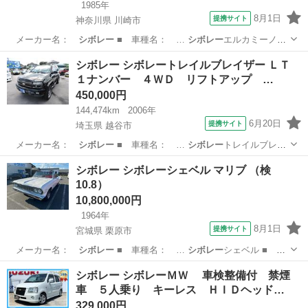
1985年
8月1日
提携サイト
神奈川県 川崎市
メーカー名：
シボレー
■ 車種名： …
シボレー
エルカミーノ
■…
神奈川
川崎市
その他
シボレー シボレートレイルブレイザー ＬＴ
１ナンバー ４ＷＤ リフトアップ …
450,000円
144,474km
2006年
6月20日
提携サイト
埼玉県 越谷市
メーカー名：
シボレー
■ 車種名： …
シボレー
トレイルブレイ
ザ…
埼玉
越谷市
その他
シボレー シボレーシェベル マリブ （検
10.8）
10,800,000円
1964年
8月1日
提携サイト
宮城県 栗原市
メーカー名：
シボレー
■ 車種名： …
シボレー
シェベル ■
グ…
宮城
栗原市
その他
シボレー シボレーＭＷ 車検整備付 禁煙
車 ５人乗り キーレス ＨＩＤヘッド…
329,000円