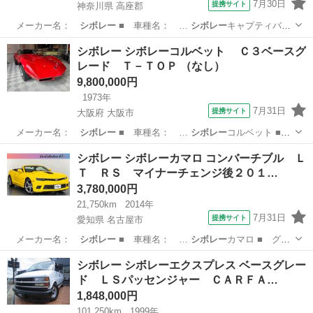
7月30日
提携サイト
神奈川県 高座郡
メーカー名：
シボレー
■ 車種名： …
シボレー
キャプティバ
■…
神奈川
高座郡
その他
シボレー シボレーコルベット Ｃ３ベースグ
レード Ｔ－ＴＯＰ （なし）
9,800,000円
1973年
7月31日
提携サイト
大阪府 大阪市
メーカー名：
シボレー
■ 車種名： …
シボレー
コルベット ■
…
大阪
大阪市
その他
シボレー シボレーカマロ コンバーチブル Ｌ
Ｔ ＲＳ マイナーチェンジ後２０１…
3,780,000円
21,750km
2014年
7月31日
提携サイト
愛知県 名古屋市
メーカー名：
シボレー
■ 車種名： …
シボレー
カマロ ■ グ
レ…
愛知
名古屋市
その他
シボレー シボレーエクスプレス ベースグレー
ド ＬＳパッセンジャー ＣＡＲＦＡ…
1,848,000円
101,250km
1999年