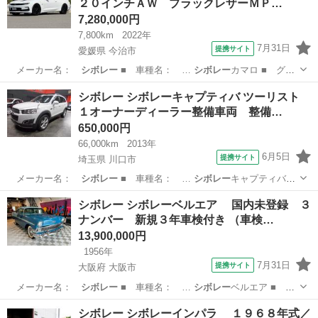
２０インチＡＷ ブラックレザーＭＰ…
7,280,000円
7,800km
2022年
7月31日
提携サイト
愛媛県 今治市
メーカー名：
シボレー
■ 車種名： …
シボレー
カマロ ■ グ
レ…
愛媛
今治市
その他
シボレー シボレーキャプティバ ツーリスト
１オーナーディーラー整備車両 整備…
650,000円
66,000km
2013年
6月5日
提携サイト
埼玉県 川口市
メーカー名：
シボレー
■ 車種名： …
シボレー
キャプティバ
■…
埼玉
川口市
その他
シボレー シボレーベルエア 国内未登録 ３
ナンバー 新規３年車検付き （車検…
13,900,000円
1956年
7月31日
提携サイト
大阪府 大阪市
メーカー名：
シボレー
■ 車種名： …
シボレー
ベルエア ■
グ…
大阪
大阪市
その他
シボレー シボレーインパラ １９６８年式／