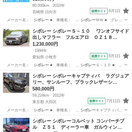
80,000km
2010年
8月1日
提携サイト
宮崎県 日向市
メーカー名：
シボレー
■ 車種名： …
シボレー
ＭＷ ■ グレ
ー…
宮崎
日向市
その他
シボレー シボレーＳ－１０ ワンオフサイド
出しマフラー フルエアロ ＯＺ１８…
1,230,000円
1994年
8月1日
提携サイト
愛知県 小牧市
メーカー名：
シボレー
■ 車種名： …
シボレー
Ｓ－１０ ■
グ…
愛知
小牧市
その他
シボレー シボレーキャプティバ ラグジュア
リー、サンルーフ、ブラックレザーシ…
580,000円
59,224km
2012年
7月11日
提携サイト
東京都 大田区
メーカー名：
シボレー
■ 車種名： …
シボレー
キャプティバ
■…
東京
大田区
その他
シボレー シボレーコルベット コンバーチブ
ル Ｚ５１ ディーラー車 ガルウィン…