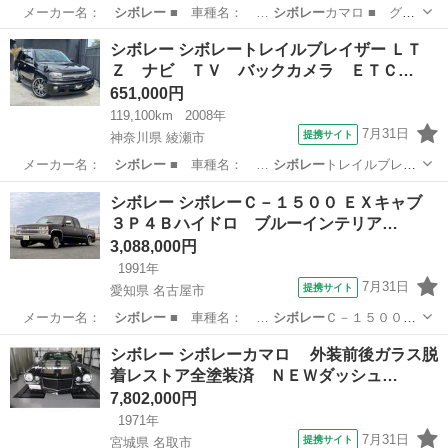
メーカー名：
シボレー
■ 車種名： …
シボレー
カマロ ■ グ
レ…
神奈川
大和市
その他
シボレー シボレートレイルブレイザー ＬＴ
Ｚ ナビ ＴＶ バックカメラ ＥＴＣ…
651,000円
119,100km
2008年
7月31日
提携サイト
神奈川県 綾瀬市
メーカー名：
シボレー
■ 車種名： …
シボレー
トレイルブレイ
ザ…
神奈川
綾瀬市
その他
シボレー シボレーＣ－１５００ ＥＸキャブ
３Ｐ４Ｂハイドロ ブルーインテリア…
3,088,000円
1991年
7月31日
提携サイト
愛知県 名古屋市
メーカー名：
シボレー
■ 車種名： …
シボレー
Ｃ－１５００
■…
愛知
名古屋市
その他
シボレー シボレーカマロ 外装前後ガラス脱
着レストア全塗装済 ＮＥＷダッシュ…
7,802,000円
1971年
7月31日
提携サイト
宮城県 名取市