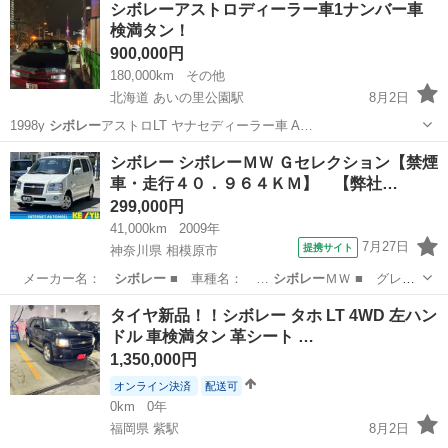
シボレーアストロディーラー車1ナンバー車
でお願いします。 ★LINEアカウント 友だち追加 https://lin.ee...
検満タン！
900,000円
180,000km
その他
北海道 あいの里公園駅
8月2日
1998y
シボレー
アストロLT ヤナセディーラー車 A…
北海道
札幌市
あいの里公園駅
その他
シボレーアストロ
シボレー シボレーＭＷ Ｇセレクション【禁煙
車・走行４０．９６４ＫＭ】 【弊社…
299,000円
41,000km
2009年
7月27日
提携サイト
神奈川県 相模原市
メーカー名：
シボレー
■ 車種名： …
シボレー
ＭＷ ■ グレ
ー…
神奈川
相模原市
その他
タイヤ新品！！シボレー タホ LT 4WD 左ハン
ドル 車検満タン 革シート …
1,350,000円
オンライン決済
配送可
0km
0年
福岡県 紫駅
8月2日