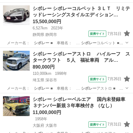
■…
愛知
名古屋市
その他
シボレー シボレーコルベット ３ＬＴ リミテ
ッドレーシングスタイルエディション…
15,500,000円
6,527km
2023年
7月31日
提携サイト
静岡県 静岡市
メーカー名：
シボレー
■ 車種名： …
シボレー
コルベット ■
…
静岡
静岡市
その他
シボレー シボレーアストロ ハイルーフ ス
タークラフト ５人 福祉車両 アル…
890,000円
110,000km
1998年
7月26日
提携サイト
埼玉県 深谷市
メーカー名：
シボレー
■ 車種名： …
シボレー
アストロ ■
グ…
埼玉
深谷市
その他
シボレー シボレーベルエア 国内未登録車
３ナンバー新規３年車検付き （なし）
11,000,000円
1958年
7月31日
提携サイト
大阪府 大阪市