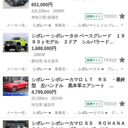
651,000円
119,100km
2008年
7月31日
提携サイト
神奈川県 綾瀬市
メーカー名：
シボレー
■ 車種名： …
シボレー
トレイルブレイ
ザ…
神奈川
綾瀬市
その他
シボレー シボレータホ ベースグレード １９
９３ｙモデル ２ドア シルバラード…
1,688,000円
1993年
7月31日
提携サイト
愛知県 名古屋市
メーカー名：
シボレー
■ 車種名： …
シボレー
タホ ■ グレ
ー…
愛知
名古屋市
その他
シボレー シボレーカマロ ＬＴ ＲＳ ・最終
型 左ハンドル 黒本革エアシート …
4,799,000円
25,090km
2024年
7月31日
提携サイト
埼玉県 越谷市
メーカー名：
シボレー
■ 車種名： …
シボレー
カマロ ■ グ
レ…
埼玉
越谷市
その他
シボレー シボレーカマロ ＳＳ ＲＯＨＡＮＡ