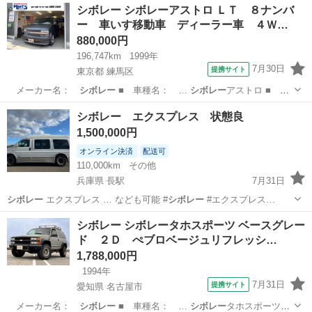
茨城
つくば市
その他
シボレー シボレーアストロ ＬＴ ８ナンバ
ー 車いす移動車 ディーラー車 ４Ｗ…
880,000円
196,747km
1999年
7月30日
提携サイト
東京都 練馬区
メーカー名：
シボレー
■ 車種名： …
シボレー
アストロ ■
グ…
東京
練馬区
その他
シボレー エクスプレス 状態良
1,500,000円
オンライン決済
配送可
110,000km
その他
兵庫県 長駅
7月31日
シボレー
エクスプレス … なども可能 #
シボレー
#エクスプレス…
兵庫
加西市
長駅
その他
シボレー
シボレー シボレータホスポーツ ベースグレー
ド ２Ｄ ぺブロベージュリフレッシ…
1,788,000円
1994年
7月31日
提携サイト
愛知県 名古屋市
メーカー名：
シボレー
■ 車種名： …
シボレー
タホスポーツ