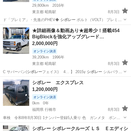
29,800km
2016年
東京都 昭島駅
8月3日
ド「プレミア」・先進のPHEV◆
シボレー
ボルト（VOLT） プレミア
ガソ…
東京
昭島市
昭島駅
その他
★詳細画像＆動画あり★超希少！搭載454
BigBlockを強化アップグレード…
2,000,000円
オンライン決済
39,200km
1996年
東京都 昭島駅
8月3日
C サバーバン(
シボレー
フェイス) 4… 】 2015y
シボレー
シルバラー
ド2…
東京
昭島市
昭島駅
その他
MSD
シボレー エクスプレス
1,200,000円
オンライン決済
0km
0年
福岡県 行橋市
8月3日
車検 令和8年8月30日 1ナンバー登録5人乗り 色 ガンメタ ボンネ
ットのみ艶消しブラック ホイールは純正15インチになります。 内装は
福岡
行橋市
その他
シボレー
シボレー シボレークルーズ ＬＳ Ｅエディシ
内張に割れ、浮きがあります。 パッセンジャーですがシートを２列目