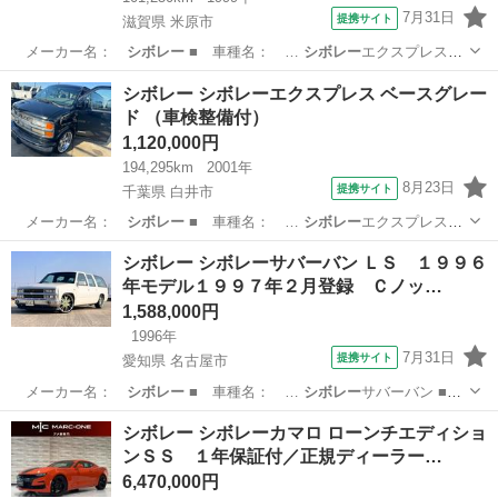
7月31日
提携サイト
滋賀県 米原市
メーカー名：
シボレー
■ 車種名： …
シボレー
エクスプレス
■…
滋賀
米原市
その他
シボレー シボレーエクスプレス ベースグレー
ド （車検整備付）
1,120,000円
194,295km
2001年
8月23日
提携サイト
千葉県 白井市
メーカー名：
シボレー
■ 車種名： …
シボレー
エクスプレス
■…
千葉
白井市
その他
シボレー シボレーサバーバン ＬＳ １９９６
年モデル１９９７年２月登録 Ｃノッ…
1,588,000円
1996年
7月31日
提携サイト
愛知県 名古屋市
メーカー名：
シボレー
■ 車種名： …
シボレー
サバーバン ■
…
愛知
名古屋市
その他
シボレー シボレーカマロ ローンチエディショ
ンＳＳ １年保証付／正規ディーラー…
6,470,000円