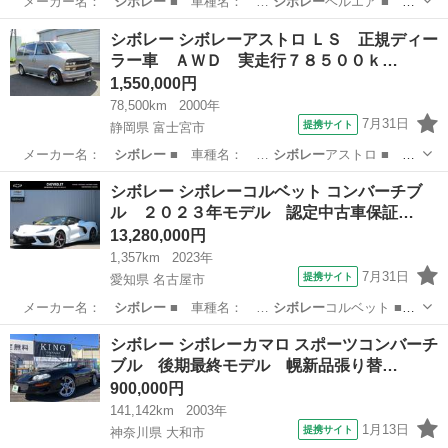
メーカー名：
シボレー
■ 車種名： …
シボレー
ベルエア ■
グ…
大阪
大阪市
その他
シボレー シボレーアストロ ＬＳ 正規ディー
ラー車 ＡＷＤ 実走行７８５００ｋ…
1,550,000円
78,500km
2000年
7月31日
提携サイト
静岡県 富士宮市
メーカー名：
シボレー
■ 車種名： …
シボレー
アストロ ■
グ…
静岡
富士宮市
その他
シボレー シボレーコルベット コンバーチブ
ル ２０２３年モデル 認定中古車保証…
13,280,000円
1,357km
2023年
7月31日
提携サイト
愛知県 名古屋市
メーカー名：
シボレー
■ 車種名： …
シボレー
コルベット ■
…
愛知
名古屋市
その他
シボレー シボレーカマロ スポーツコンバーチ
ブル 後期最終モデル 幌新品張り替…
900,000円
141,142km
2003年
1月13日
提携サイト
神奈川県 大和市