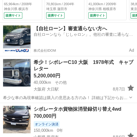
ワーウインド ＡＢ
【弊社買取直販車・
Ａ
65,964km / 2008年
70,801km / 2004年
41,000km / 2009年
38,
Ｓ エアバック キ
ブラウンアルカンタ
神奈川県 横浜市
埼玉県 蓮田市
神奈川県 相模原市
東京
ーレス ドアバイザ
ーラシート』４速Ａ
提携サイト
提携サイト
提携サイト
提
ー 純正１５インチ
Ｔ／ＥＴＣ車載器／
アルミ フルノーマ
ＣＤ再生／ラジオ／
【自社ローン】審査通らない方へ
ル （車検整備付）
シートヒーター／キ
自社ローンなら「じしゃロン」。他社の審査に通らなか
ーレス／純正アルミ
った方も
１４インチ／ベンチ
シート／電格ミラー
Ad
株式会社IDOM
ウィンカー／ハロゲ
ン＆フォグライト
希少！シボレーC10 大阪 1978年式 キャブ
（なし）
レター
5,200,000円
40,000km
その他
大阪府 大日駅
8月7日
希少な車の為現車確認は購入の意思ある方のみ！ 詳細は下記からお願
いします https://www.goo-
大阪
門真市
大日駅
その他
キャブレター
シボレータホ貨物抹消登録切り替え4wd
net.com/usedcar/spread/goo/16/700070493130260801001.html ...
700,000円
オンライン決済
150,000km
0年