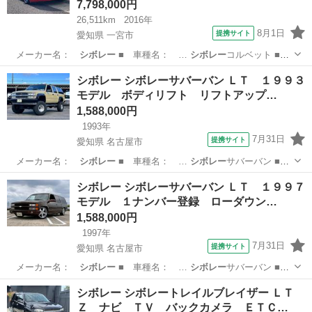
7,798,000円
26,511km
2016年
8月1日
提携サイト
愛知県 一宮市
メーカー名：
シボレー
■ 車種名： …
シボレー
コルベット ■
…
愛知
一宮市
その他
シボレー シボレーサバーバン ＬＴ １９９３
モデル ボディリフト リフトアップ…
1,588,000円
1993年
7月31日
提携サイト
愛知県 名古屋市
メーカー名：
シボレー
■ 車種名： …
シボレー
サバーバン ■
…
愛知
名古屋市
その他
シボレー シボレーサバーバン ＬＴ １９９７
モデル １ナンバー登録 ローダウン…
1,588,000円
1997年
7月31日
提携サイト
愛知県 名古屋市
メーカー名：
シボレー
■ 車種名： …
シボレー
サバーバン ■
…
愛知
名古屋市
その他
シボレー シボレートレイルブレイザー ＬＴ
Ｚ ナビ ＴＶ バックカメラ ＥＴＣ…