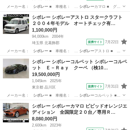
メーカー名：
シボレー
■ 車種名： …
シボレー
カマロ ■ グ
レ…
宮城
名取市
その他
シボレー シボレーアストロ スタークラフト
２００４年モデル オートチェック有…
1,100,000円
94,000km
2004年
7月22日
提携サイト
埼玉県 北葛飾郡
メーカー名：
シボレー
■ 車種名： …
シボレー
アストロ ■
グ…
埼玉
北葛飾郡
その他
シボレー シボレーコルベット シボレーコルベ
ット Ｅ－Ｒａｙ クーペ （検10…
19,500,000円
1,045km
2025年
7月31日
提携サイト
東京都 品川区
メーカー名：
シボレー
■ 車種名： …
シボレー
コルベット ■
… グレード名：
シボレー
コルベット Ｅ－…
東京
品川区
その他
シボレー シボレーカマロ ビビッドオレンジエ
ディション 全国限定２０台／専用Ｒ…
8,080,000円
2,600km
2023年