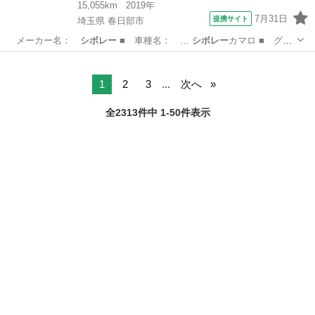
15,055km
2019年
7月31日
提携サイト
埼玉県 春日部市
メーカー名：
シボレー
■ 車種名： …
シボレー
カマロ ■ グ
レ…
埼玉
春日部市
その他
1
2
3
...
次へ
全2313件中 1-50件表示