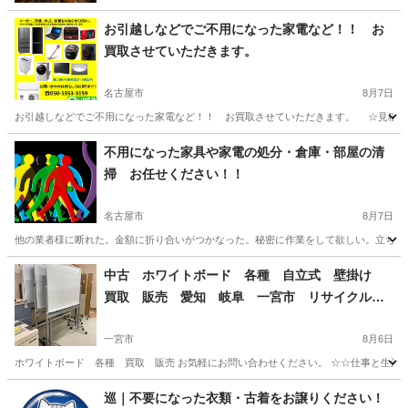
お引越しなどでご不用になった家電など！！ お
買取させていただきます。
名古屋市
8月7日
お引越しなどでご不用になった家電など！！ お買取させていただきます。 ☆見積無料
愛知
名古屋市
リサイクルショップ
岐阜
不用になった家具や家電の処分・倉庫・部屋の清
掃 お任せください！！
リサイクルショップ
不用
名古屋市
8月7日
他の業者様に断れた。金額に折り合いがつかなった。秘密に作業をして欲しい。立ち会い
愛知
名古屋市
リサイクルショップ
三重
四日市市
中古 ホワイトボード 各種 自立式 壁掛け
買取 販売 愛知 岐阜 一宮市 リサイクルシ
リサイクルショップ
不用
ョップ グッドプライス一宮
一宮市
8月6日
ホワイトボード 各種 買取 販売 お気軽にお問い合わせください。 ☆☆仕事と生活の道具屋
愛知
一宮市
リサイクルショップ
買取
巡｜不要になった衣類・古着をお譲りください！