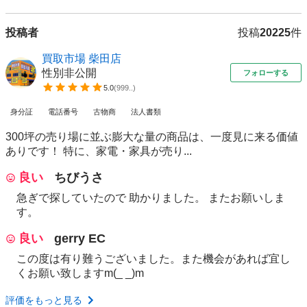
投稿者
投稿
20225
件
買取市場 柴田店
性別非公開
フォローする
5.0
(
999..
)
身分証
電話番号
古物商
法人書類
300坪の売り場に並ぶ膨大な量の商品は、一度見に来る価値
ありです！ 特に、家電・家具が売り...
良い
ちびうさ
急ぎで探していたので 助かりました。 またお願いしま
す。
良い
gerry EC
この度は有り難うございました。また機会があれば宜し
くお願い致しますm(_ _)m
評価をもっと見る