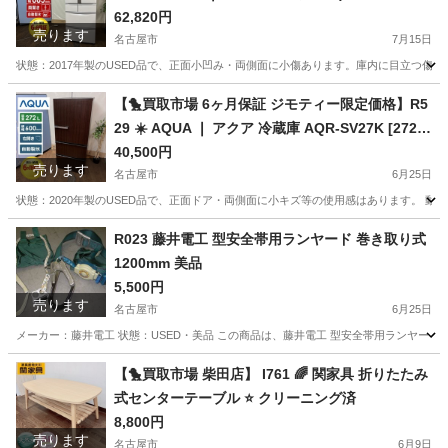
き）R-F51M2 ⭐動作確認済⭐クリーニング済
62,820円
売ります
名古屋市
7月15日
状態：2017年製のUSED品で、正面小凹み・両側面に小傷あります。庫内に目立つ傷、汚れは
愛知
名古屋市
キッチン家電
ドア
【🐤買取市場 6ヶ月保証 ジモティー限定価格】R5
29 ☀️ AQUA ❘ アクア 冷蔵庫 AQR-SV27K [272L
/3ドア /右開きタイプ] 木目調 自動製氷⭐動作確認
40,500円
売ります
済⭐クリーニング済
名古屋市
6月25日
状態：2020年製のUSED品で、正面ドア・両側面に小キズ等の使用感はあります。 動作確認、ク
愛知
名古屋市
キッチン家電
ドア
R023 藤井電工 型安全帯用ランヤード 巻き取り式
1200mm 美品
5,500円
売ります
名古屋市
6月25日
メーカー：藤井電工 状態：USED・美品 この商品は、藤井電工 型安全帯用ランヤード 巻
愛知
名古屋市
その他
【🐤買取市場 柴田店】 I761 🌈 関家具 折りたたみ
式センターテーブル ⭐ クリーニング済
8,800円
売ります
名古屋市
6月9日