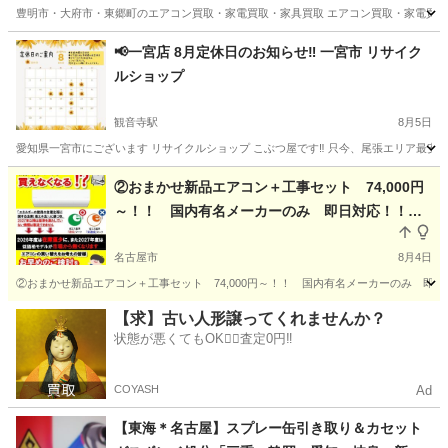
豊明市・大府市・東郷町のエアコン買取・家電買取・家具買取 エアコン買取・家電買取・
愛知
愛知郡
リサイクルショップ
買取
📢一宮店 8月定休日のお知らせ‼️ 一宮市 リサイク
ルショップ
観音寺駅
8月5日
愛知県一宮市にございます リサイクルショップ こぶつ屋です‼️ 只今、尾張エリア最安値に挑戦中
愛知
一宮市
観音寺駅
リサイクルショップ
②おまかせ新品エアコン＋工事セット 74,000円
～！！ 国内有名メーカーのみ 即日対応！！
安心の電気工事士２種 取り付け年間数百台の実
績！！
名古屋市
8月4日
②おまかせ新品エアコン＋工事セット 74,000円～！！ 国内有名メーカーのみ 即
愛知
名古屋市
リサイクルショップ
取り付け
【求】古い人形譲ってくれませんか？
状態が悪くてもOK🙆‍♀️査定0円‼️
COYASH
Ad
【東海＊名古屋】スプレー缶引き取り＆カセット