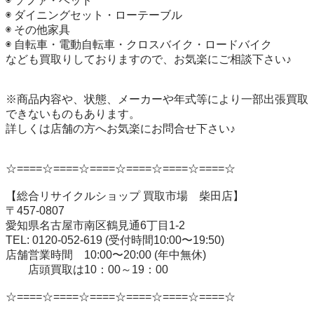
◉ ソファ・ベッド

◉ ダイニングセット・ローテーブル

◉ その他家具　

◉ 自転車・電動自転車・クロスバイク・ロードバイク

なども買取りしておりますので、お気楽にご相談下さい♪

※商品内容や、状態、メーカーや年式等により一部出張買取
できないものもあります。

詳しくは店舗の方へお気楽にお問合せ下さい♪

☆====☆====☆====☆====☆====☆====☆

【総合リサイクルショップ 買取市場　柴田店】

〒457-0807

愛知県名古屋市南区鶴見通6丁目1-2

TEL: 0120-052-619 (受付時間10:00〜19:50)

店舗営業時間　10:00〜20:00 (年中無休)

　　店頭買取は10：00～19：00

☆====☆====☆====☆====☆====☆====☆