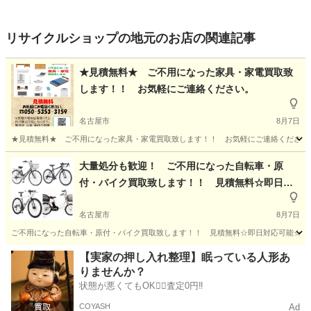
リサイクルショップの地元のお店の関連記事
★見積無料★ ご不用になった家具・家電買取致
します！！ お気軽にご連絡ください。
名古屋市
8月7日
★見積無料★ ご不用になった家具・家電買取致します！！ お気軽にご連絡ください。 
愛知
名古屋市
リサイクルショップ
岐阜
大量処分も歓迎！ ご不用になった自転車・原
付・バイク買取致します！！ 見積無料☆即日対
リサイクルショップ
無料
応可能☆最短15分でお伺い！
名古屋市
8月7日
ご不用になった自転車・原付・バイク買取致します！！ 見積無料☆即日対応可能☆最短
愛知
名古屋市
リサイクルショップ
無料
【実家の押し入れ整理】眠っている人形あ
りませんか？
状態が悪くてもOK🙆‍♀️査定0円‼️
COYASH
Ad