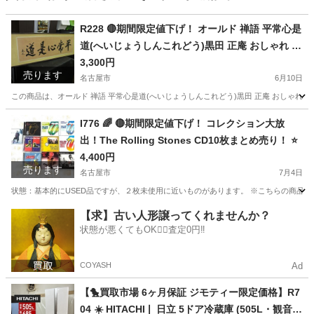
R228 🔴期間限定値下げ！ オールド 禅語 平常心是
道(へいじょうしんこれどう)黒田 正庵 おしゃれ 壁
掛け 絵 古い
3,300円
売ります
名古屋市
6月10日
この商品は、オールド 禅語 平常心是道(へいじょうしんこれどう)黒田 正庵 おしゃれ 壁掛け
愛知
名古屋市
インテリア雑貨/小物
商品
I776 🌈 🔴期間限定値下げ！ コレクション大放
出！The Rolling Stones CD10枚まとめ売り！ ⭐
4,400円
売ります
名古屋市
7月4日
状態：基本的にUSED品ですが、２枚未使用に近いものがあります。 ※こちらの商品は
愛知
名古屋市
CD
商品
【求】古い人形譲ってくれませんか？
状態が悪くてもOK🙆‍♀️査定0円‼️
COYASH
Ad
【🐤買取市場 6ヶ月保証 ジモティー限定価格】R7
04 ☀️ HITACHI❘ 日立 5ドア冷蔵庫 (505L・観音開