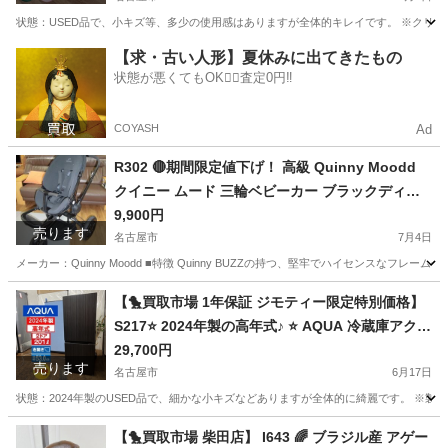
状態：USED品で、小キズ等、多少の使用感はありますが全体的キレイです。 ※クリー
愛知
名古屋市
テーブル
センター
【求・古い人形】夏休みに出てきたもの
状態が悪くてもOK🙆‍♀️査定0円‼️
COYASH
Ad
R302 🔴期間限定値下げ！ 高級 Quinny Moodd
クイニー ムード 三輪ベビーカー ブラックディヴ
ォージョン Used・美品
9,900円
売ります
名古屋市
7月4日
メーカー：Quinny Moodd ■特徴 Quinny BUZZの持つ、堅牢でハイセンスなフレ
愛知
名古屋市
ベビー用品
クイニー
【🐤買取市場 1年保証 ジモティー限定特別価格】
S217⭐ 2024年製の高年式♪ ⭐ AQUA 冷蔵庫アクア
冷蔵庫 201L 木目調ブラック AQR-20E3(K) ⭐ 動
29,700円
売ります
作確認済 ⭐ クリーニング済
名古屋市
6月17日
状態：2024年製のUSED品で、細かな小キズなどありますが全体的に綺麗です。 ※製氷皿欠
愛知
名古屋市
キッチン家電
AQUA
【🐤買取市場 柴田店】 I643 🌈 ブラジル産 アゲー