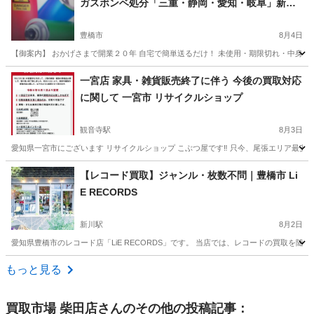
ガスボンベ処分「三重・静岡・愛知・岐阜」新
品・未使用・使用期限切れ・中身入り・古い・使
用途中
豊橋市
8月4日
【御案内】 おかげさまで開業２０年 自宅で簡単送るだけ！ 未使用・期限切れ・中身入
愛知
豊橋市
リサイクルショップ
スプレー缶
一宮店 家具・雑貨販売終了に伴う 今後の買取対応
に関して 一宮市 リサイクルショップ
観音寺駅
8月3日
愛知県一宮市にございます リサイクルショップ こぶつ屋です‼️ 只今、尾張エリア最安値に挑
愛知
一宮市
観音寺駅
リサイクルショップ
【レコード買取】ジャンル・枚数不問｜豊橋市 Li
E RECORDS
新川駅
8月2日
愛知県豊橋市のレコード店「LiE RECORDS」です。 当店では、レコードの買取を
愛知
豊橋市
新川駅
リサイクルショップ
買取
もっと見る
買取市場 柴田店
さんのその他の投稿記事：