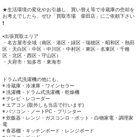
★生活環境の変化やお引越し、買い替え等で冷蔵庫の売却を
お考えでしたら、ぜひ「買取市場　柴田店」にご依頼下さい
❗️

▪️出張買取エリア

・名古屋市全域（南区・港区・緑区・瑞穂区・昭和区・熱田
区・天白区・中区・中川区・中村区・東区・名東区・千種
区・北区・西区・守山区）

・大府市・知多市・東海市

ドラム式洗濯機の他にも、

◉ 冷蔵庫・冷凍庫・ワインセラー

◉ 洗濯機・ドラム式洗濯機・乾燥機

◉ テレビ・レコーダー

◉ エアコン (取外しも当店で行います)

◉ パソコン・ノートPC・プリンター

◉ 炊飯器・レンジ・ガスコンロ・ポット・白物家電・調理家
電

◉ 食器棚・キッチンボード・レンジボード
