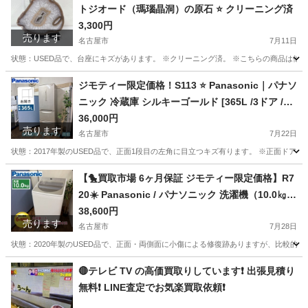
トジオード（瑪瑙晶洞）の原石 ⭐ クリーニング済
3,300円
売ります
名古屋市
7月11日
状態：USED品で、台座にキズがあります。 ※クリーニング済。 ※こちらの商品は他
愛知
名古屋市
その他
商品
ジモティー限定価格！S113 ⭐ Panasonic｜パナソ
ニック 冷蔵庫 シルキーゴールド [365L /3ドア /右
開きタイプ] NR-C37FM-N ⭐ 動作確認済 ⭐ クリー
36,000円
売ります
ニング済
名古屋市
7月22日
状態：2017年製のUSED品で、正面1段目の左角に目立つキズ有ります。 ※正面ドア、両側
愛知
名古屋市
キッチン家電
Panasonic
【🐤買取市場 6ヶ月保証 ジモティー限定価格】R7
20☀️ Panasonic / パナソニック 洗濯機（10.0㎏)
20年製 NA-FA100H7 ⭐ 動作確認済
38,600円
売ります
名古屋市
7月28日
状態：2020年製のUSED品で、正面・両側面に小傷による修復跡ありますが、比較的キレイです
愛知
名古屋市
生活家電
商品
🔴テレビ TV の高価買取りしています❗️ 出張見積り
無料❗️ LINE査定でお気楽買取依頼❗️