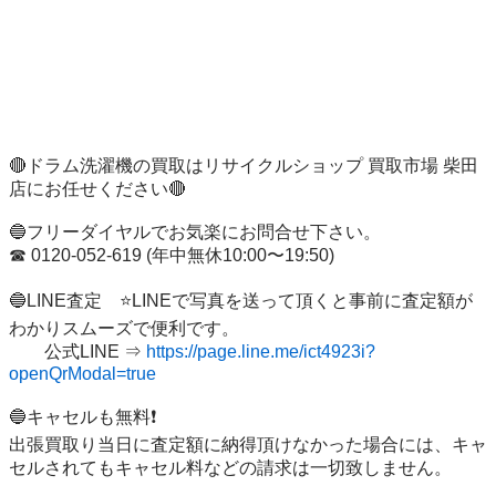
🔴ドラム洗濯機の買取はリサイクルショップ 買取市場 柴田
店にお任せください🔴

🔵フリーダイヤルでお気楽にお問合せ下さい。

☎︎ 0120-052-619 (年中無休10:00〜19:50)

🔵LINE査定　⭐️LINEで写真を送って頂くと事前に査定額が
わかりスムーズで便利です。

　　公式LINE ⇒ 
https://page.line.me/ict4923i?
openQrModal=true
🔵キャセルも無料❗️

出張買取り当日に査定額に納得頂けなかった場合には、キャ
セルされてもキャセル料などの請求は一切致しません。
