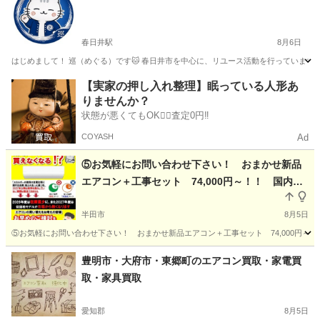
春日井駅
8月6日
はじめまして！ 巡（めぐる）です🐱 春日井市を中心に、リユース活動を行っています。
愛知
春日井市
春日井駅
リサイクルショップ
古着
【実家の押し入れ整理】眠っている人形あ
りませんか？
状態が悪くてもOK🙆‍♀️査定0円‼️
COYASH
Ad
⑤お気軽にお問い合わせ下さい！ おまかせ新品
エアコン＋工事セット 74,000円～！！ 国内有
名メーカーのみ 即日対応！！ 安心の電気工事
士２種 取り付け年間数百台の実績！！
半田市
8月5日
⑤お気軽にお問い合わせ下さい！ おまかせ新品エアコン＋工事セット 74,000円～
愛知
半田市
リサイクルショップ
取り付け
豊明市・大府市・東郷町のエアコン買取・家電買
取・家具買取
愛知郡
8月5日