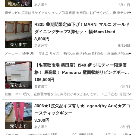
地元のお店
名古屋市
7月11日
🔴テレビの買取はリサイクルショップ 買取市場 柴田店にお任せください🔴 ※テレビの
愛知
名古屋市
リサイクルショップ
無料
R335 🔴期間限定値下げ！MARNI マルニ オールド
ダイニングチェア3脚セット 幅46cm Used
8,800円
売ります
名古屋市
6月14日
メーカー： MARUNI マルニ サイズ： 幅46cm 高さ94cm 奥行54cm 座面高さ48cm 
愛知
名古屋市
椅子
マルニ
【🐤買取市場 柴田店】I540 🌈 ジモティー限定価
格！ 最高級！ Pamouna 壁面収納リビングボード
⭐ クリーニング済
166,500円
売ります
名古屋市
7月7日
状態：USED品で、左側面や引き出し内等に小キズがあります。 ※上下左右6分割式・クリーニング
愛知
名古屋市
収納家具
リビング
J006★1弦欠品キズ有り★Legend(by Aria)★アコ
ースティックギター
3,300円
売ります
名古屋市
7月7日
メーカー : Legend(by Aria) 型番 : FG-15BS 弦数 ∶6弦 フレット数 ：20フ