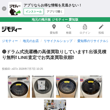
アプリならお得な情報を見逃さない！
インストール
アプリで開く
地元の掲示板 ジモティー 愛知版
愛知県
検索
ログイン
投稿
ジモティー
地元のお店
リサイクルショップ
愛知県のリサイクルシ
🔴ドラム式洗濯機の高価買取りしています❗️ 出張見積
り無料❗️ LINE査定でお気楽買取依頼❗️
投稿ID: zl27z
2026年7月7日 10:25