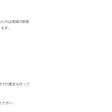
れたのは地域の皆様
ります。
、
NEでの査定も行って
ください。