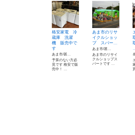
格安家電 冷
あま市のリサ
蔵庫 洗濯
イクルショッ
機 販売中で
プ スパー…
す
あま市/甚…
あま市/甚…
あま市のリサイ
クルショップス
予算のない方必
パートです …
見です 格安で販
売中！ …