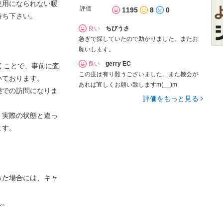
使用になられない暖
評価
1195
8
0
持ち下さい。
良い
ちびうさ
急ぎで探していたので助かりました。またお
願いします。
良い
gerry EC
頂くことで、事前に査
この度は有り難うございました。また機会が
いております。
あれば宜しくお願い致しますm(__)m
態での訪問になりま
評価をもっと見る
、実際の状態と違っ
ます。
った場合には、キャ
ん。