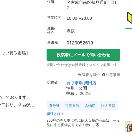
住所
名古屋市南区鶴見通6丁目1-
2
営業時間
10:00〜20:00
直接/
直接
仲介
連絡先
ョップ買取市場】
投稿者にメールで問い合わせ
※問い合わせは会員登録とログイン必須です
違反を報告
注意事項
！
投稿者
買取市場 柴田店
性別非公開
投稿： 20216
売しております。
いており、商品が足
身分証
電話番号
古物商
法人書類
認証とは
300坪の売り場に並ぶ膨大な量の商品は、一度
見に来る価値ありです！特に、家...