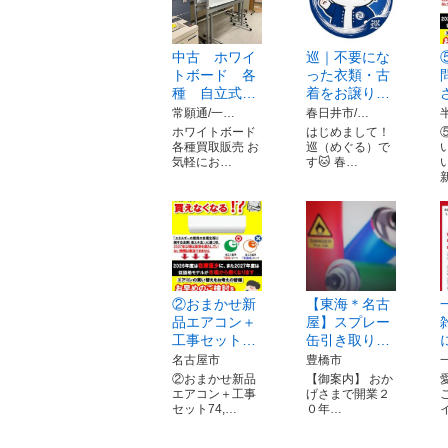
中古 ホワイ
巡｜不要にな
トボード 各
った衣類・古
種 自立式…
着をお譲り…
常願通/一…
春日井市/…
ホワイトボード
はじめまして！
各種買取販売 お
巡（めぐる）で
気軽にお…
す🐱 春…
②おまかせ新
【東海＊名古
品エアコン＋
屋】スプレー
工事セット…
缶引き取り…
名古屋市
豊橋市
②おまかせ新品
【御案内】 おか
エアコン＋工事
げさまで開業２
セット74,…
０年…