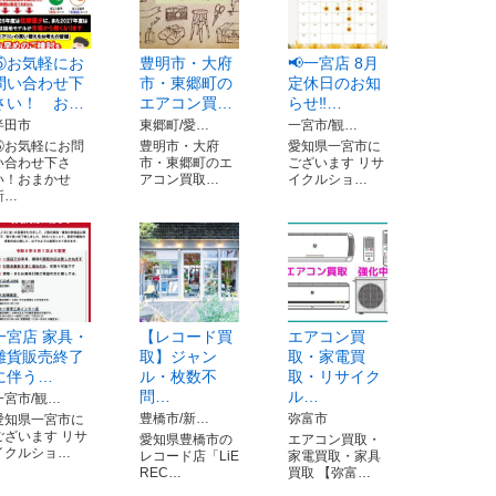
⑤お気軽にお
豊明市・大府
📢一宮店 8月
問い合わせ下
市・東郷町の
定休日のお知
さい！ お…
エアコン買…
らせ‼️…
半田市
東郷町/愛…
一宮市/観…
⑤お気軽にお問
豊明市・大府
愛知県一宮市に
い合わせ下さ
市・東郷町のエ
ございます リサ
い！おまかせ
アコン買取…
イクルショ…
新…
一宮店 家具・
【レコード買
エアコン買
雑貨販売終了
取】ジャン
取・家電買
に伴う…
ル・枚数不
取・リサイク
問…
ル…
一宮市/観…
豊橋市/新…
弥富市
愛知県一宮市に
ございます リサ
愛知県豊橋市の
エアコン買取・
イクルショ…
レコード店「LiE
家電買取・家具
REC…
買取 【弥富…