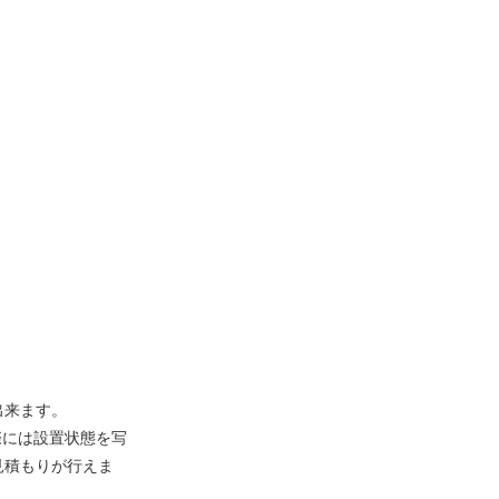
出来ます。
際には設置状態を写
見積もりが行えま