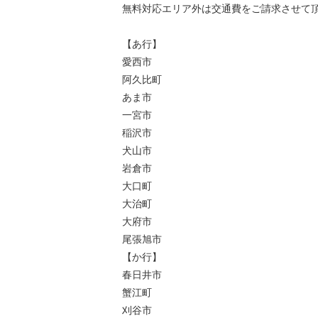
無料対応エリア外は交通費をご請求させて
【あ行】
愛西市
阿久比町
あま市
一宮市
稲沢市
犬山市
岩倉市
大口町
大治町
大府市
尾張旭市
【か行】
春日井市
蟹江町
刈谷市