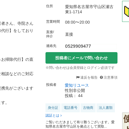
住所
愛知県名古屋市守山区瀬古
東1-1714
。
営業時間
08:00〜20:00
業者さん、寺院さん
除代行】をしており
直接/
直接
仲介
連絡先
投稿者にメールで問い合わせ
＆お掃除代行】の直
※問い合わせは会員登録とログイン必須です
ご相談などのご対応
違反を報告
注意事項
投稿者
愛知リユース
提携先がございます
性別非公開
投稿： 44
ます。
身分証
電話番号
古物商
法人書類
認証とは
ご覧いただきまして有り難うございます。愛
知県名古屋市守山区を拠点として買取...