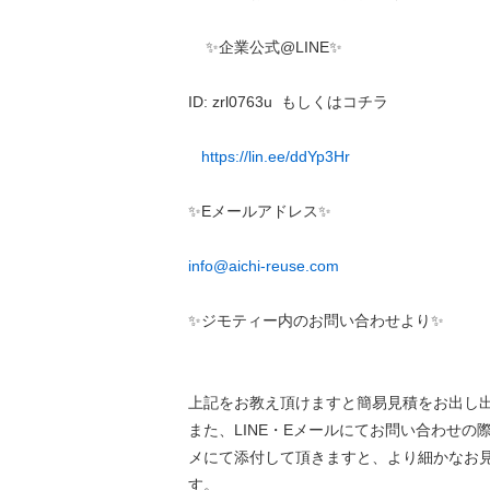
✨企業公式@LINE✨
ID: zrl0763u もしくはコチラ
https://lin.ee/ddYp3Hr
✨Eメールアドレス✨
info@aichi-reuse.com
✨ジモティー内のお問い合わせより✨
上記をお教え頂けますと簡易見積をお出し
また、LINE・Eメールにてお問い合わせの
メにて添付して頂きますと、より細かなお
す。