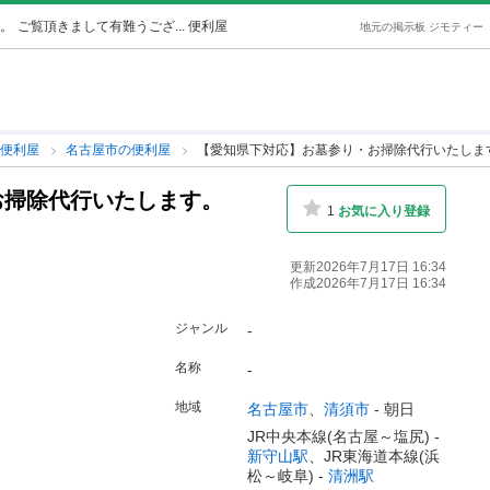
。
ご覧頂きまして有難うござ... 便利屋
地元の掲示板 ジモティー
の便利屋
名古屋市の便利屋
【愛知県下対応】お墓参り・お掃除代行いたしま
お掃除代行いたします。
1
お気に入り登録
更新2026年7月17日 16:34
作成2026年7月17日 16:34
ジャンル
-
名称
-
地域
名古屋市
、
清須市
-
朝日
JR中央本線(名古屋～塩尻) -
新守山駅
、JR東海道本線(浜
松～岐阜) -
清洲駅