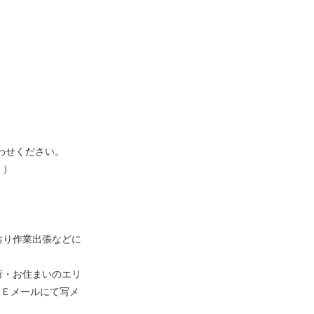
わせください。
。）
おり作業出張などに
。
所・お住まいのエリ
はＥメールにて写メ