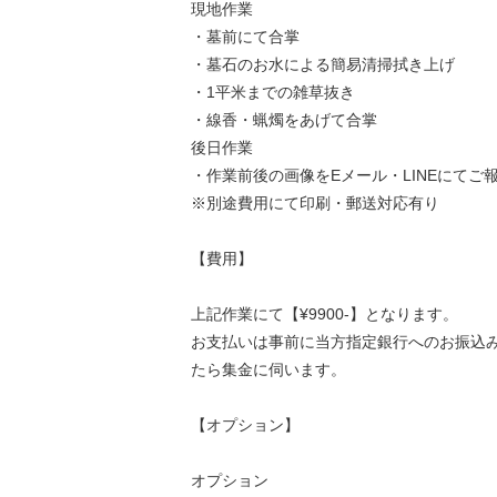
現地作業
・墓前にて合掌
・墓石のお水による簡易清掃拭き上げ
・1平米までの雑草抜き
・線香・蝋燭をあげて合掌
後日作業
・作業前後の画像をEメール・LINEにてご
※別途費用にて印刷・郵送対応有り
【費用】
上記作業にて【¥9900-】となります。
お支払いは事前に当方指定銀行へのお振込
たら集金に伺います。
【オプション】
オプション