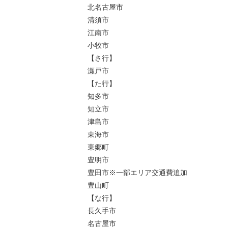
北名古屋市
清須市
江南市
小牧市
【さ行】
瀬戸市
【た行】
知多市
知立市
津島市
東海市
東郷町
豊明市
豊田市※一部エリア交通費追加
豊山町
【な行】
長久手市
名古屋市