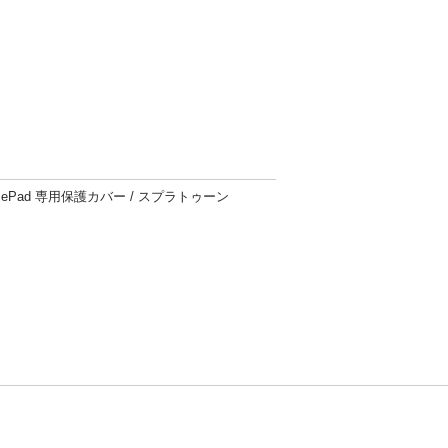
amePad 専用保護カバー / スプラトゥーン
方針
お問い合わせ