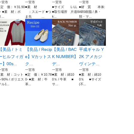
一宮市
一宮市
一宮市
一宮市
■定 価：￥31.90
■素 材
■サイズ L-LL
■材 質 本体:
0- ■素 材：ポ
：スエード ■つ
■取引場所 片道8
ABS樹脂 / 鼻・
...
ま先 ...
k...
頬・マ...
【美品 / トミ
【良品 / Recip
【美品 / BAC
平成ギャル Y
ーヒルフィガ
e】Vカットス
K NUMBER】
2K アメカジ
ー】00s...
ク...
デ...
ヴィンテ...
一宮市
一宮市
一宮市
一宮市
■素 材：コット
■定 価：￥10.78
■素 材：綿10
■素 材：綿10
ン90% / ポリエス
0- ■素 材：牛
0％ / 牛革 ■
0％ ■サイズ
テル1...
革...
サ...
(不...