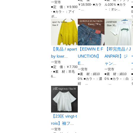
一宮市
￥16.500- ■カラ
ル100％ ■カラ
■定 価：￥9.900
－...
－：オレ...
- ■カラ－：アイ
ボ...
リ
【美品 / apart
【EDWIN E F
【即完売品 / J
by lowr...
UNCTION】
ANPARI】ジ
一宮市
E...
ャン...
■定 価：￥7.700
一宮市
一宮市
- ■素 材：羊毛
■素 材：綿10
■素 材：綿10
6...
0％ ■カラ－：濃
0％ ■カラ－：白
紺 ...
...
【23区 vingt-t
rois】袖フ...
一宮市