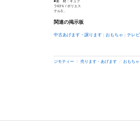
■素 材：キュプ
ラ63％ / ポリエス
テル3...
関連の掲示板
中古あげます・譲ります
おもちゃ
テレビ
ジモティー
売ります・あげます
おもちゃ
利用規約
プライ