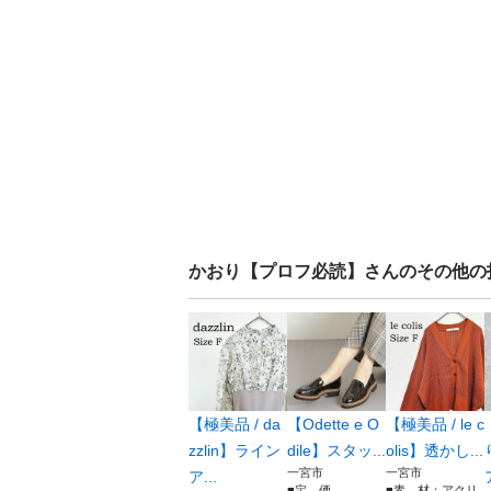
かおり【プロフ必読】
さんのその他の
【極美品 / da
【Odette e O
【極美品 / le c
zzlin】ライン
dile】スタッ...
olis】透かし...
一宮市
一宮市
ア...
■定 価
■素 材：アクリ