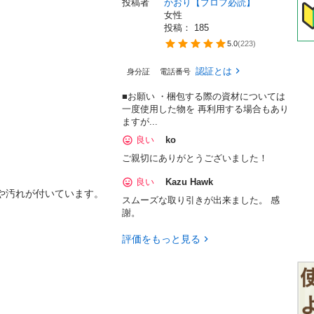
投稿者
かおり【プロフ必読】
女性
投稿： 
185
5.0
(
223
)
認証とは
身分証
電話番号
■お願い ・梱包する際の資材については
一度使用した物を 再利用する場合もあり
ますが...
良い
ko
ご親切にありがとうございました！
良い
Kazu Hawk
汚れが付いています。

スムーズな取り引きが出来ました。 感
謝。
評価をもっと見る