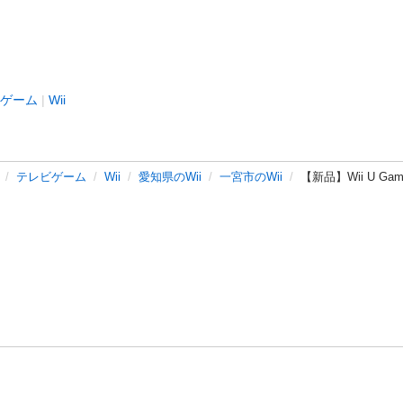
ゲーム
Wii
テレビゲーム
Wii
愛知県のWii
一宮市のWii
【新品】Wii U G
バシーポリシー
プライバシー・ステートメント
健全化に資する運用