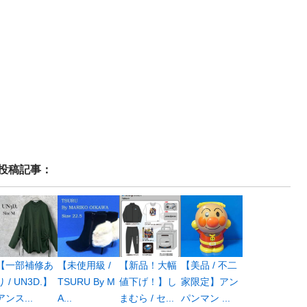
投稿記事：
【一部補修あ
【未使用級 /
【新品！大幅
【美品 / 不二
り / UN3D.】
TSURU By M
値下げ！】し
家限定】アン
アンス...
A...
まむら / セ...
パンマン ...