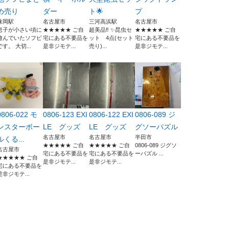
め売り
ダー
ト🌟
プ
味岡駅
名古屋市
三河高浜駅
名古屋市
息子が小さい頃に
★★★★★ ご自
超美品‼️ ✨昆虫セ
★★★★★ ご自
遊んでいたソフビ
宅にある不要品を
ット 4点(セット
宅にある不要品を
です。 大切...
是非ジモテ...
売り)...
是非ジモテ...
0806-022 モ
0806-123 EXI
0806-122 EXI
0806-089 ジ
ンスターボー
LE グッズ
LE グッズ
グソーパズル
名古屋市
名古屋市
半田市
ルくる...
★★★★★ ご自
★★★★★ ご自
0806-089 ジグソ
名古屋市
宅にある不要品を
宅にある不要品を
ーパズル ...
★★★★★ ご自
是非ジモテ...
是非ジモテ...
宅にある不要品を
是非ジモテ...