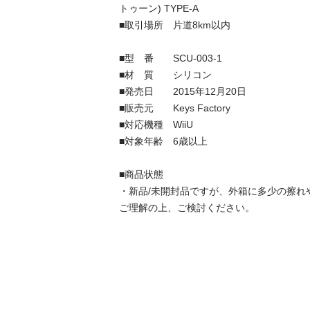
トゥーン) TYPE-A 

■取引場所　片道8km以内

■型　番　　SCU-003-1　

■材　質　　シリコン

■発売日　　2015年12月20日

■販売元　　Keys Factory

■対応機種　WiiU

■対象年齢　6歳以上

■商品状態

・新品/未開封品ですが、外箱に多少の擦れや
ご理解の上、ご検討ください。
