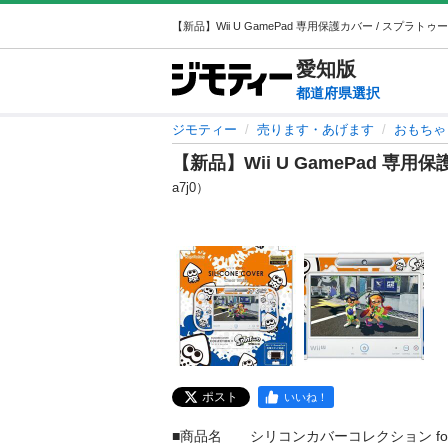
愛知
版
都道府県選択
ジモティー
売ります・あげます
おもちゃ
【新品】Wii U GamePad 専用
a7j0）
ポスト
いいね！
■商品名　　シリコンカバーコレクション for Wi