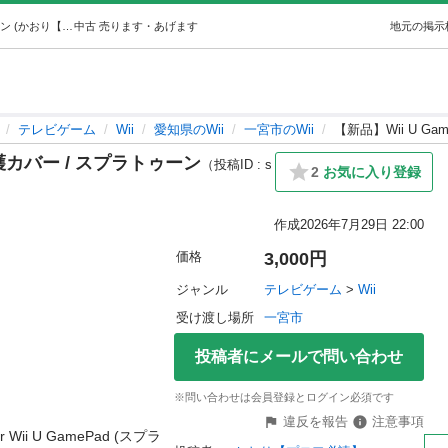
【新品】Wii U GamePad 専用保護カバー / スプラトゥーン (かおり【プロフ必読】) 一宮のテレビゲーム《Wii》の中古あげます・譲ります｜ジモティーで不用品の処分
中古
売ります・あげます
地元の掲示
テレビゲーム
Wii
愛知県のWii
一宮市のWii
【新品】Wii U G
保護カバー / スプラトゥーン
（投稿ID : s
2
お気に入り登録
作成
2026年7月29日 22:00
価格
3,000円
ジャンル
テレビゲーム
 > 
Wii
受け渡し場所
一宮市
投稿者にメールで問い合わせ
※問い合わせは会員登録とログイン必須です
違反を報告
注意事項
i U GamePad (スプラ