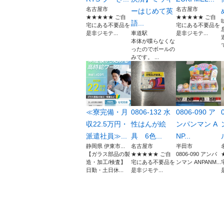
名古屋市
名古屋市
ーはじめて英
★★★★★ ご自
★★★★★ ご自
語...
宅にある不要品を
宅にある不要品を
是非ジモテ...
車道駅
是非ジモテ...
本体が喋らなくな
ったのでボールの
みです。 ...
≪寮完備・月
0806-132 水
0806-090 ア
収22.5万円・
性はんが絵
ンパンマン A
派遣社員≫...
具 6色...
NP...
静岡県 伊東市...
名古屋市
半田市
【ガラス部品の製
★★★★★ ご自
0806-090 アンパ
造・加工/検査】
宅にある不要品を
ンマン ANPANM...
日勤・土日休...
是非ジモテ...