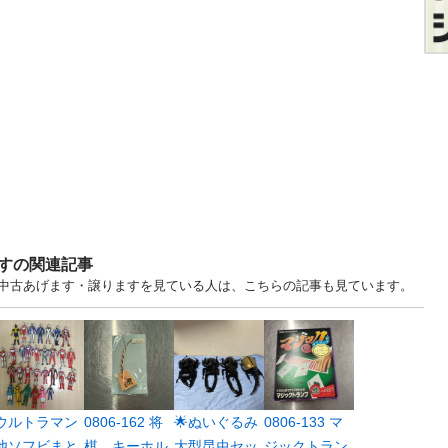
ますの関連記事
.. 愛知 中古あげます・譲りますを見ている人は、こちらの記事も見ています。
ウルトラマン
0806-162 将
🌟ぬいぐるみ
0806-133 マ
他ソフビまと
棋 キーホル
大型昆虫セッ
ジックトラン