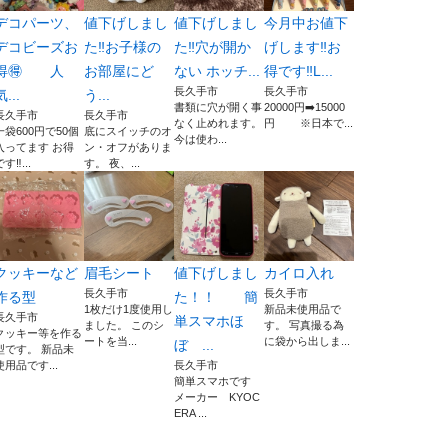
デコパーツ、
値下げしまし
値下げしまし
今月中お値下
デコビーズお
た‼️お子様の
た‼️穴が開か
げします‼️お
得🉐 人
お部屋にど
ない ホッチ...
得です‼️L...
長久手市
長久手市
気...
う...
書類に穴が開く事
20000円➡️15000
長久手市
長久手市
なく止めれます。
円 ※日本で...
一袋600円で50個
底にスイッチのオ
今は使わ...
入ってます お得
ン・オフがありま
す‼️...
す。 夜、...
クッキーなど
眉毛シート
値下げしまし
カイロ入れ
長久手市
長久手市
作る型
た！！ 簡
1枚だけ1度使用し
新品未使用品で
長久手市
単スマホほ
ました。 このシ
す。 写真撮る為
クッキー等を作る
ートを当...
に袋から出しま...
ぼ ...
型です。 新品未
使用品です...
長久手市
簡単スマホです
メーカー KYOC
ERA ...