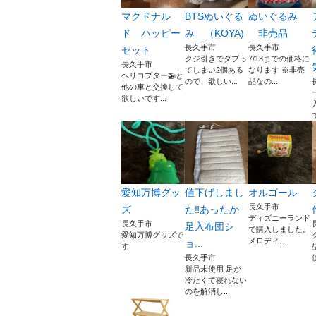
マクドナル
BTSぬいぐる
ぬいぐるみ
ド ハッピー
み （KOYA)
非売品
長久手市
長久手市
セット
クジ引きでダブっ
7/13までの価格に
長久手市
てしまい2個ある
なります ※非売
ヘリコプター🚁と
ので、欲しい...
品なの...
他の車と交換して
欲しいです...
で
愛知万博グッ
値下げしまし
オルゴール
長久手市
ズ
た‼️あったか
ディズニーランド
長久手市
足入布団シ
で購入しました。
愛知万博グッズで
メロディ...
ョ...
す
長久手市
新品未使用 足が
冷たくて寝れない
のを解消し...