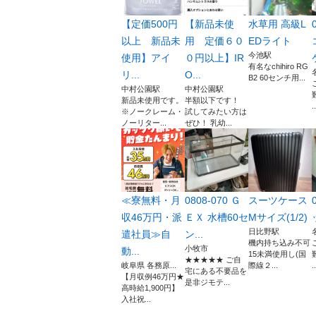
【定価500円
【新品未使
水草用 高級L
以上 新品未
用 定価６０
EDライト
今池駅
使用】アイ
０円以上】IR
有名なchihiro RG
リ...
O...
B2 60センチ用...
中村公園駅
中村公園駅
新品未使用です。
半額以下です！
..
※ノークレーム・
試してみたい方は
ノーリター...
ぜひ！ 乳幼...
≪寮無料・月
0808-070 Ｇ
スーツケース
収46万円・派
ＥＸ 水槽60セ
Mサイズ(1/2)
日比野駅
遣社員≫自
ン...
機内持ち込み不可
小牧市
動...
15未満使用し(国
★★★★★ ご自
岐阜県 各務原...
際線２...
..
宅にある不要品を
【月収例46万円★
是非ジモテ...
高時給1,900円】
入社祝...