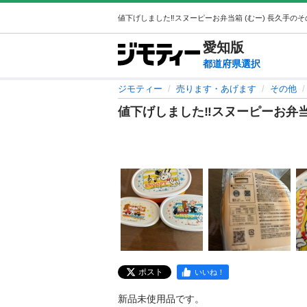
愛知
版
都道府県選択
ジモティー
売ります・あげます
その他
値下げしました‼️スヌーピーお弁
ポスト
いいね！
新品未使用品です。
