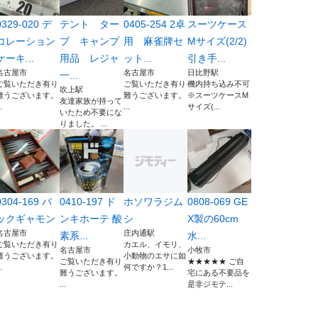
0329-020 デ
テント ター
0405-254 2卓
スーツケース
コレーション
プ キャンプ
用 麻雀牌セ
Mサイズ(2/2)
ケーキ...
用品 レジャ
ット...
引き手...
名古屋市
名古屋市
日比野駅
一...
ご覧いただき有り
ご覧いただき有り
機内持ち込み不可
吹上駅
難うございます。
難うございます。
※スーツケースM
友達家族が持って
.
...
サイズ(...
いたため不要にな
りました。 ...
0304-169 バ
0410-197 ド
ホソワラジム
0808-069 GE
ックギャモン
ンキホーテ 酸
シ
X製の60cm
名古屋市
庄内通駅
素系...
水...
ご覧いただき有り
カエル、イモリ、
名古屋市
小牧市
難うございます。
小動物のエサに如
ご覧いただき有り
★★★★★ ご自
.
何ですか？1...
難うございます。
宅にある不要品を
...
是非ジモテ...