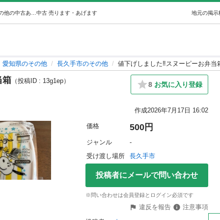
値下げしました‼️スヌーピーお弁当箱 (むー) 長久手のその他の中古あげます・譲ります｜ジモティーで不用品の処分
中古
売ります・あげます
地元の掲示
愛知県のその他
長久手市のその他
値下げしました‼️スヌーピーお弁当
当箱
（投稿ID : 13g1ep）
8
お気に入り登録
作成
2026年7月17日 16:02
価格
500円
ジャンル
-
受け渡し場所
長久手市
投稿者にメールで問い合わせ
※問い合わせは会員登録とログイン必須です
違反を報告
注意事項