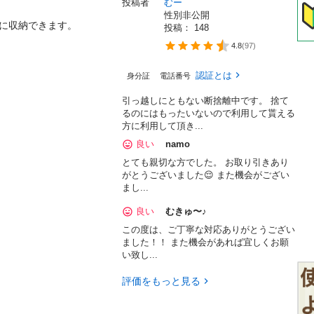
投稿者
むー
性別非公開
に収納できます。

投稿： 
148
4.8
(
97
)
認証とは
身分証
電話番号
引っ越しにともない断捨離中です。 捨て
るのにはもったいないので利用して貰える
方に利用して頂き...
良い
namo
とても親切な方でした。 お取り引きあり
がとうございました😌 また機会がござい
まし...
良い
むきゅ〜♪
この度は、ご丁寧な対応ありがとうござい
ました！！ また機会があれば宜しくお願
い致し...
評価をもっと見る