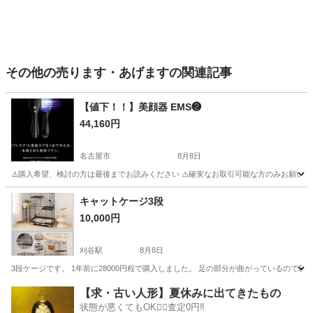
その他の売ります・あげますの関連記事
【値下！！】美顔器 EMS❷
44,160円
名古屋市
8月8日
⚠️購入希望、検討の方は最後までお読みください ⚠️確実なお取引可能な方のみお願いします 早期
愛知
名古屋市
その他
EMS
キャットケージ3段
10,000円
刈谷駅
8月8日
3段ケージです。 1年前に28000円程で購入しました。 足の部分が曲がっているので
愛知
刈谷市
刈谷駅
その他
キャットケージ
【求・古い人形】夏休みに出てきたもの
状態が悪くてもOK🙆‍♀️査定0円‼️