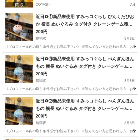
COYASH
Ad
近日♻️①新品未使用 すみっコぐらし ぴんくたぴお
か 横長 ぬいぐるみ タグ付き クレーンゲーム獲得
品❁¨̮
200円
鶴里駅
8月8日
《プロフィール内の取引条件必ずお読み下さい》 ※読んでない方と思われる方、お返事しません
愛知
名古屋市
鶴里駅
その他
すみっコぐらし
近日♻️③新品未使用 すみっコぐらし ぺんぎんほん
もの 横長 ぬいぐるみ タグ付き クレーンゲーム獲
得品❁¨̮
200円
鶴里駅
8月8日
《プロフィール内の取引条件必ずお読み下さい》 ※読んでない方と思われる方、お返事しません
愛知
名古屋市
鶴里駅
その他
すみっコぐらし
近日♻️②新品未使用 すみっコぐらし ぺんぎんほん
もの 横長 ぬいぐるみ タグ付き クレーンゲーム獲
得品❁¨̮
200円
鶴里駅
8月8日
《プロフィール内の取引条件必ずお読み下さい》 ※読んでない方と思われる方、お返事しません