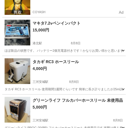
COYASH
Ad
マキタ7.2vペンインパクト
15,000円
港北駅
8月8日
ほぼ新品の状態です。 バッテリー2個充電器付きです！かなりお買い得かと思います！
愛知
名古屋市
港北駅
その他
タカギ RC3 ホースリール
4,000円
三河安城駅
8月8日
タカギ RC3 ホースリール 使用期間1週間ぐらいです 簡単に長さ計りましたが25m以
愛知
安城市
三河安城駅
その他
タカギ
グリーンライフ フルカバーホースリール 未使用品
5,000円
三河安城駅
8月8日
グリーンライフ PRQC-20(BR) フルカバーホースリール 未使用品です 状態は個