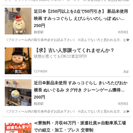
愛知
安城市
三河安城駅
その他
グリーン
近日♻️【250円以上を2点で50円引き】 新品未使用
映画 すみっコぐらし えびふらいのしっぽ ぬいぐ
るみ タグ付き クレーンゲーム獲得品❁¨̮
250円
鶴里駅
8月8日
《プロフィール内の取引条件必ずお読み下さい》 ※読んでない方と思われる方、お返事しません
愛知
名古屋市
鶴里駅
その他
すみっコぐらし
【求】古い人形譲ってくれませんか？
状態が悪くてもOK🙆‍♀️査定0円‼️
COYASH
Ad
近日♻️新品未使用 すみっコぐらし きいろたぴおか
横長 ぬいぐるみ タグ付き クレーンゲーム獲得品❁
¨̮
200円
鶴里駅
8月8日
《プロフィール内の取引条件必ずお読み下さい》 ※読んでない方と思われる方、お返事しません
愛知
名古屋市
鶴里駅
その他
すみっコぐらし
≪寮無料・月収46万円・派遣社員≫自動車系工場
での組立・加工・プレス 交替制