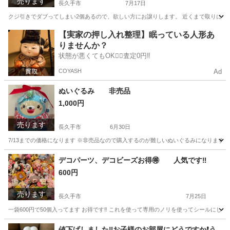
売ります
長久手市
7月17日
クジ引きでダブってしまい2個あるので、欲しい方にお譲りします。 近くまで取りに来
愛知
長久手市
その他
BTS
【実家の押し入れ整理】眠っている人形あ
りませんか？
状態が悪くてもOK🙆‍♀️査定0円‼️
COYASH
Ad
ぬいぐるみ 非売品
1,000円
売ります
長久手市
6月30日
7/13までの価格になります ※非売品なので購入するのが難しいぬいぐるみになります
愛知
長久手市
おもちゃ
デコパーツ、デコビーズお得🉐 人気です‼️
600円
売ります
長久手市
7月25日
一袋600円で50個入ってます お得です‼️ これを使って専用のノリを使ってシールにして
愛知
長久手市
その他
デコパーツ
値下げしました‼️お子様のお部屋にどうですか❗️う