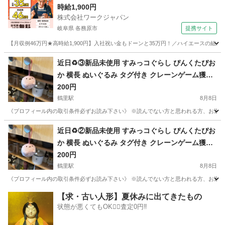
時給1,900円
株式会社ワークジャパン
岐阜県 各務原市
提携サイト
【月収例46万円★高時給1,900円】入社祝い金もドーンと35万円！／ハイエースの組
岐阜
各務原市
その他
近日♻️③新品未使用 すみっコぐらし ぴんくたぴお
か 横長 ぬいぐるみ タグ付き クレーンゲーム獲得
品❁¨̮
200円
鶴里駅
8月8日
《プロフィール内の取引条件必ずお読み下さい》 ※読んでない方と思われる方、お返事しません
愛知
名古屋市
鶴里駅
その他
すみっコぐらし
近日♻️②新品未使用 すみっコぐらし ぴんくたぴお
か 横長 ぬいぐるみ タグ付き クレーンゲーム獲得
品❁¨̮
200円
鶴里駅
8月8日
《プロフィール内の取引条件必ずお読み下さい》 ※読んでない方と思われる方、お返事しません
愛知
名古屋市
鶴里駅
その他
すみっコぐらし
【求・古い人形】夏休みに出てきたもの
状態が悪くてもOK🙆‍♀️査定0円‼️