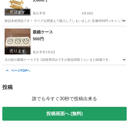
3,800円
売ります
長久手市
6月18日
新品未使用品です！ サイズを間違えて購入してしまいました 定価4559円 ⭐︎キャン
愛知
長久手市
収納家具
ラック
眼鏡ケース
500円
売ります
長久手市
7月2日
犬の絵の眼鏡ケースです 1回使用済みですが新品同様ぐらいまだ綺麗です。
愛知
長久手市
その他
ケース
ページTOPへ
投稿
誰でも今すぐ30秒で投稿出来る
投稿画面へ (無料)