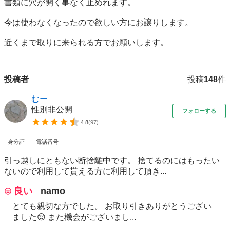
書類に穴が開く事なく止めれます。

今は使わなくなったので欲しい方にお譲りします。

近くまで取りに来られる方でお願いします。
投稿者
投稿
148
件
むー
性別非公開
フォローする
4.8
(
97
)
身分証
電話番号
引っ越しにともない断捨離中です。 捨てるのにはもったい
ないので利用して貰える方に利用して頂き...
良い
namo
とても親切な方でした。 お取り引きありがとうござい
ました😌 また機会がございまし...