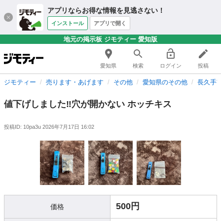
アプリならお得な情報を見逃さない！
インストール
アプリで開く
地元の掲示板 ジモティー 愛知版
愛知県
検索
ログイン
投稿
ジモティー
売ります・あげます
その他
愛知県のその他
長久手
値下げしました‼️穴が開かない ホッチキス
投稿ID: 10pa3u
2026年7月17日 16:02
500円
価格