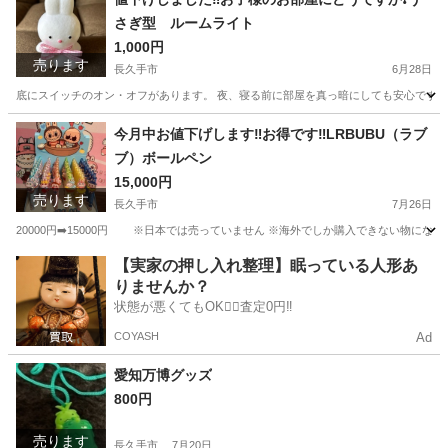
さぎ型 ルームライト
1,000円
売ります
長久手市
6月28日
底にスイッチのオン・オフがあります。 夜、寝る前に部屋を真っ暗にしても安心です。
愛知
長久手市
その他
ルームライト
今月中お値下げします‼️お得です‼️LRBUBU（ラブ
ブ）ボールペン
15,000円
売ります
長久手市
7月26日
20000円➡️15000円 ※日本では売っていません ※海外でしか購入できない物になり
愛知
長久手市
その他
ボールペン
【実家の押し入れ整理】眠っている人形あ
りませんか？
状態が悪くてもOK🙆‍♀️査定0円‼️
COYASH
Ad
愛知万博グッズ
800円
売ります
長久手市
7月20日