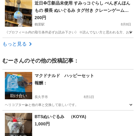
愛知
名古屋市
鶴里駅
その他
すみっコぐらし
近日♻️①新品未使用 すみっコぐらし ぺんぎんほん
もの 横長 ぬいぐるみ タグ付き クレーンゲーム獲
得品❁¨̮
200円
鶴里駅
8月8日
《プロフィール内の取引条件必ずお読み下さい》 ※読んでない方と思われる方、お返事しません
愛知
名古屋市
鶴里駅
その他
すみっコぐらし
もっと見る
むー
さんのその他の投稿記事：
マクドナルド ハッピーセット
報酬：
助け合い
長久手市
8月1日
ヘリコプター🚁と他の車と交換して欲しいです。
愛知
長久手市
交換したい
BTSぬいぐるみ （KOYA)
1,000円