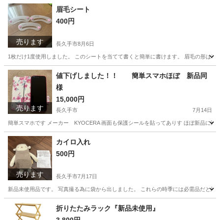
愛知
長久手市
その他
クッキー
眉毛シート
400円
売ります
長久手市
8月6日
1枚だけ1度使用しました。 このシートを当てて書くと簡単に書けます。 眉毛の形は3
愛知
長久手市
メイクアップ
眉毛
値下げしました！！ 簡単スマホほぼ 新品同
様
15,000円
売ります
長久手市
7月14日
簡単スマホです メーカー KYOCERA 画面も保護シールを貼ってありす ほぼ新品に近いです
愛知
長久手市
携帯電話/スマホ
付け
カイロ入れ
500円
売ります
長久手市
7月17日
新品未使用品です。 写真撮る為に袋から出しました。 これらの時季には必需品だと思
愛知
長久手市
その他
譲り
折りたたみラック『新品未使用』