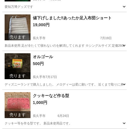
愛知万博グッズです
愛知
長久手市
その他
グッズ
値下げしました‼️あったか足入布団ショート
19,000円
売ります
長久手市
7月19日
新品未使用 足が冷たくて寝れないのを解消してくれます ※シングルサイズ 定価2600
愛知
長久手市
寝具
シングル
オルゴール
500円
売ります
長久手市
7月17日
ディズニーランドで購入しました。 メロディーは星に願いです。 近くまで取りに来ら
愛知
長久手市
その他
オルゴール
クッキーなど作る型
1,000円
売ります
長久手市
6月24日
クッキー等を作る型です。 新品未使用品です。