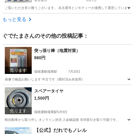
名古屋市
8月7日
ご覧いただき有り難うございます。 名古屋市とジモティーが連携して運営しています。 
愛知
名古屋市
携帯アクセサリー
リユース
もっと見る
ぐでたま
さんのその他の投稿記事：
突っ張り棒（地震対策）
980円
売ります
瑞穂運動場東駅
7月20日
画像で確認お願いします 中古です（開封済み未使用）
愛知
名古屋市
瑞穂運動場東駅
防災、セキュリティ
スペアータイヤ
1,500円
売ります
瑞穂運動場東駅
5月9日
軽自動車から取り外し オンライン決済 入金確認後 非対面引き取り可能です。
愛知
名古屋市
瑞穂運動場東駅
タイヤ、ホイール
軽自動車
【公式】だれでもノレル