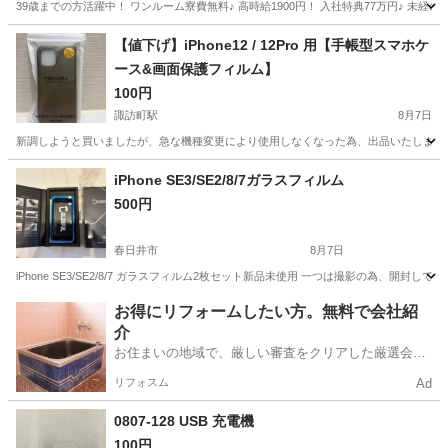
39歳までの方活躍中！ ワンルーム寮費無料♪ 高時給1900円！ 入社特典77万円♪ 未
岐阜
各務原市
その他
【値下げ】iPhone12 / 12Pro 用【手帳型スマホケ
ース&画面保護フィルム】
100円
諏訪町駅
8月7日
新調しようと買いましたが、急な機種変更により使用しなくなった為、出品いたします。 【iPh
愛知
豊川市
諏訪町駅
携帯アクセサリー
Pro
iPhone SE3/SE2/8/7ガラスフィルム
500円
春日井市
8月7日
iPhone SE3/SE2/8/7 ガラスフィルム2枚セット新品未使用 一つは撮影の為、開封
愛知
春日井市
携帯アクセサリー
お得にリフォームしたい方。無料で会社紹
介
お住まいの地域で、厳しい審査をクリアした厳選会社
を知ってる？
リフォスム
Ad
0807-128 USB 充電機
100円