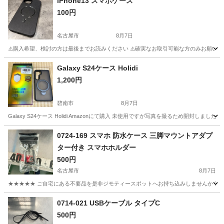
iPhone13 スマホケース
100円
名古屋市
8月7日
⚠️購入希望、検討の方は最後までお読みください ⚠️確実なお取引可能な方のみお願いし
愛知
名古屋市
その他
楽天
Galaxy S24ケース Holidi
1,200円
碧南市
8月7日
Galaxy S24ケース Holidi Amazonにて購入 未使用ですが写真を撮るため開封しました
愛知
碧南市
携帯アクセサリー
0724-169 スマホ 防水ケース 三脚マウントアダプ
ター付き スマホホルダー
500円
名古屋市
8月7日
★★★★★ ご自宅にある不要品を是非ジモティースポットへお持ち込みしませんか？ 家
愛知
名古屋市
携帯アクセサリー
防水ケース
0714-021 USBケーブル タイプC
500円