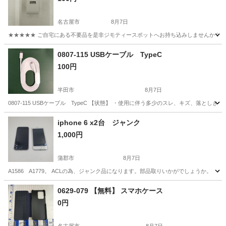
名古屋市
8月7日
★★★★★ ご自宅にある不要品を是非ジモティースポットへお持ち込みしませんか？ 家
愛知
名古屋市
その他
現地
0807-115 USBケーブル TypeC
100円
半田市
8月7日
0807-115 USBケーブル TypeC 【状態】 ・使用に伴う多少のスレ、キズ、落と
愛知
半田市
その他
現地
iphone 6 x2台 ジャンク
1,000円
蒲郡市
8月7日
A1586 A1779。 ACLの為、ジャンク品になります。部品取りいかがでしょうか。
愛知
蒲郡市
携帯電話/スマホ
0629-079 【無料】 スマホケース
0円