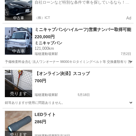
自社ローンなど特別な条件で車を探しているなら！金
利0%で車をご提供、ノレル独自与信システム。
（株）ICT
Ad
ミニキャプバン(ハイルーフ)営業ナンバー取得可能
220,000円
ミニキャブバン
121,000km
中古車
瑞穂運動場東駅
7月2日
予備検査料金含む 法人ワンオーナー 98000キロタイミングベルト等 交換書類有り 営業ナンバ
愛知
名古屋市
瑞穂運動場東駅
ミニキャブバン
法人
【オンライン決済】スコップ
700円
売ります
瑞穂運動場東駅
5月18日
錆等ありますが使用に問題ありません。
愛知
名古屋市
瑞穂運動場東駅
その他
スコップ
LEDライト
286円
売ります
瑞穂運動場東駅
5月16日