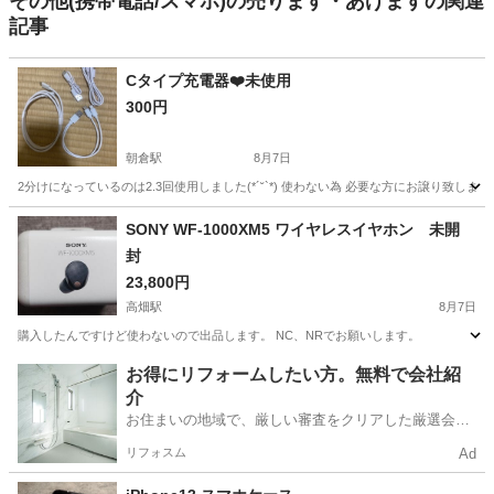
その他(携帯電話/スマホ)の売ります・あげますの関連
記事
Cタイプ充電器❤️未使用
300円
朝倉駅
8月7日
2分けになっているのは2.3回使用しました(*´˘`*) 使わない為 必要な方にお譲り致します☺
愛知
知多市
朝倉駅
携帯アクセサリー
SONY WF-1000XM5 ワイヤレスイヤホン 未開
封
23,800円
高畑駅
8月7日
購入したんですけど使わないので出品します。 NC、NRでお願いします。
愛知
名古屋市
高畑駅
携帯アクセサリー
お得にリフォームしたい方。無料で会社紹
介
お住まいの地域で、厳しい審査をクリアした厳選会社
を知ってる？
リフォスム
Ad