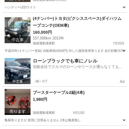
ハンディーLEDライト
愛知
名古屋市
瑞穂運動場東駅
その他
LED
(4ナンバー)トヨタ(ピクシススペース)ダイハツム
ーブコンテ(OEM車)
160,000円
157,000km 2013年
中古車
瑞穂運動場東駅
7月20日
平成25年(４ナンバー登録) 自動車税(6000円) 外した後部座席有ります 走行距離1570
愛知
名古屋市
瑞穂運動場東駅
トヨタ
走行距離
ローンブラックでも車にノレル
信販会社でクルマのローンやリースが通らなくてもク
ルマをご利用いただけるサービスがあります！
（株）ICT
Ad
ブースターケーブル2組(4本)
1,980円
売ります
瑞穂運動場東駅
6月13日
亀裂有りますが 使用に支障ありません 2本は亀裂無し