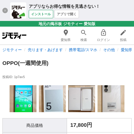
アプリならお得な情報を見逃さない！
インストール
アプリで開く
地元の掲示板 ジモティー 愛知版
愛知県
検索
ログイン
投稿
ジモティー
売ります・あげます
携帯電話/スマホ
その他
愛知県
OPPO(一週間使用)
投稿ID: 1p7av5
17,800円
商品価格