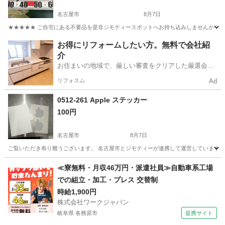
名古屋市
8月7日
★★★★★ ご自宅にある不要品を是非ジモティースポットへお持ち込みしませんか？ 家
愛知
名古屋市
携帯アクセサリー
現地
お得にリフォームしたい方。無料で会社紹
介
お住まいの地域で、厳しい審査をクリアした厳選会社
を知ってる？
リフォスム
Ad
0512-261 Apple ステッカー
100円
名古屋市
8月7日
ご覧いただき有り難うございます。 名古屋市とジモティーが連携して運営しています。 
愛知
名古屋市
携帯アクセサリー
リユース
≪寮無料・月収46万円・派遣社員≫自動車系工場
での組立・加工・プレス 交替制
時給1,900円
株式会社ワークジャパン
岐阜県 各務原市
提携サイト