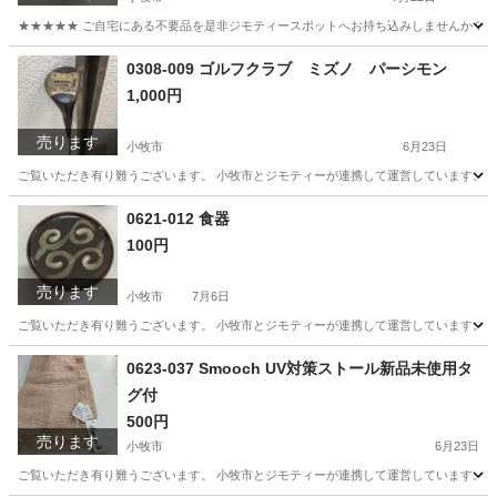
★★★★★ ご自宅にある不要品を是非ジモティースポットへお持ち込みしませんか？ 家
愛知
小牧市
時計
現地
0308-009 ゴルフクラブ ミズノ パーシモン
1,000円
売ります
小牧市
6月23日
ご覧いただき有り難うございます。 小牧市とジモティーが連携して運営しています。 粗
愛知
小牧市
スポーツ
リユース
0621-012 食器
100円
売ります
小牧市
7月6日
ご覧いただき有り難うございます。 小牧市とジモティーが連携して運営しています。 粗
愛知
小牧市
食器
リユース
0623-037 Smooch UV対策ストール新品未使用タ
グ付
500円
売ります
小牧市
6月23日
ご覧いただき有り難うございます。 小牧市とジモティーが連携して運営しています。 粗