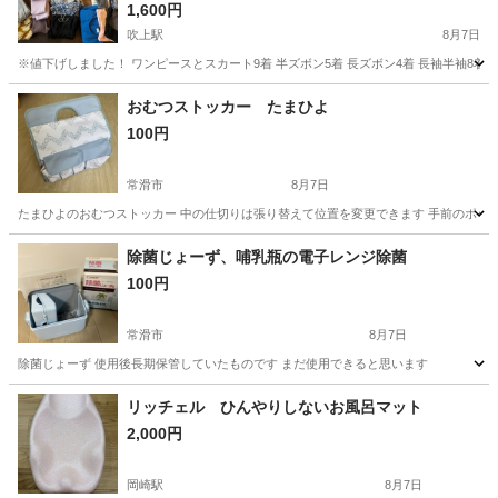
1,600円
吹上駅
8月7日
※値下げしました！ ワンピースとスカート9着 半ズボン5着 長ズボン4着 長袖半袖8着 合
愛知
名古屋市
吹上駅
キッズ用品
花柄
おむつストッカー たまひよ
100円
常滑市
8月7日
たまひよのおむつストッカー 中の仕切りは張り替えて位置を変更できます 手前のポケ
愛知
常滑市
その他
除菌じょーず、哺乳瓶の電子レンジ除菌
100円
常滑市
8月7日
除菌じょーず 使用後長期保管していたものです まだ使用できると思います
愛知
常滑市
ベビー用品
リッチェル ひんやりしないお風呂マット
2,000円
岡崎駅
8月7日