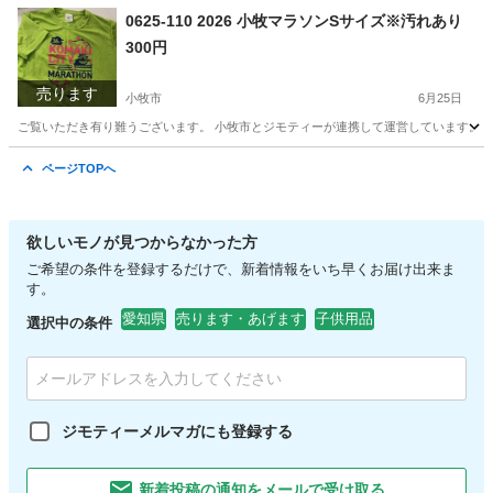
愛知
小牧市
小物
リユース
0625-110 2026 小牧マラソンSサイズ※汚れあり
300円
売ります
小牧市
6月25日
ご覧いただき有り難うございます。 小牧市とジモティーが連携して運営しています。 粗
愛知
小牧市
スポーツウェア
リユース
ページTOPへ
欲しいモノが見つからなかった方
ご希望の条件を登録するだけで、新着情報をいち早くお届け出来ま
す。
愛知県
売ります・あげます
子供用品
選択中の条件
ジモティーメルマガにも登録する
新着投稿の通知をメールで受け取る