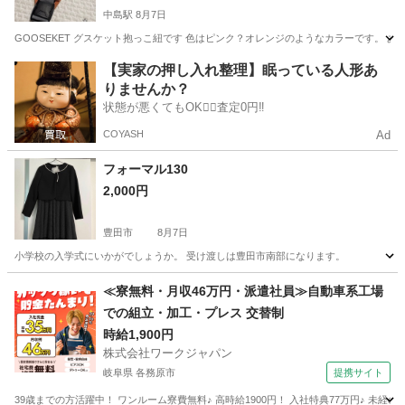
中島駅
8月7日
GOOSEKET グスケット抱っこ紐です 色はピンク？オレンジのようなカラーです。
愛知
名古屋市
中島駅
ベビー用品
グスケット
【実家の押し入れ整理】眠っている人形あ
りませんか？
状態が悪くてもOK🙆‍♀️査定0円‼️
COYASH
Ad
フォーマル130
2,000円
豊田市
8月7日
小学校の入学式にいかがでしょうか。 受け渡しは豊田市南部になります。
愛知
豊田市
キッズ用品
≪寮無料・月収46万円・派遣社員≫自動車系工場
での組立・加工・プレス 交替制
時給1,900円
株式会社ワークジャパン
岐阜県 各務原市
提携サイト
39歳までの方活躍中！ ワンルーム寮費無料♪ 高時給1900円！ 入社特典77万円♪ 未