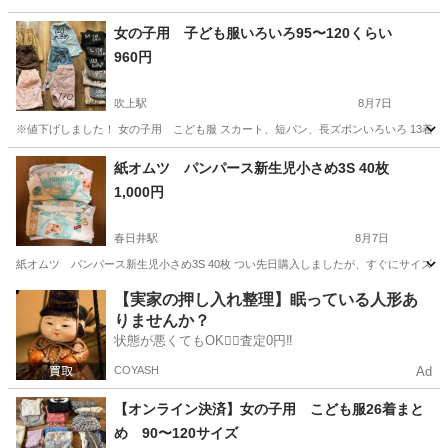
岐阜
各務原市
その他
女の子用 子ども服いろいろ95〜120くらい
960円
吹上駅
8月7日
※値下げしました！ 女の子用 こども服 スカート、短パン、長ズボンいろいろ 13着まと
愛知
名古屋市
吹上駅
キッズ用品
子ども
紙オムツ パンパース新生児小さめ3S 40枚
1,000円
春日井駅
8月7日
紙オムツ パンパース新生児小さめ3S 40枚 つい先日購入しましたが、すぐにサイズ
愛知
春日井市
春日井駅
ベビー用品
【実家の押し入れ整理】眠っている人形あ
りませんか？
状態が悪くてもOK🙆‍♀️査定0円‼️
COYASH
Ad
【オンライン決済】女の子用 こども服26着まと
め 90〜120サイズ