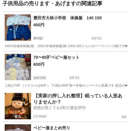
子供用品の売ります・あげますの関連記事
豊田市大林小学校 体操服 140 150
400円
豊明駅
8月7日
140の長袖体操服2枚、150の半袖体操服2枚 140か150ぐらいのハーフパンツ2枚
愛知
大府市
豊明駅
キッズ用品
ハーフパンツ
70〜80㌢ベビー服セット
600円
国府宮駅
8月7日
上段が70㌢（ドナルドは60㌢） 下2段が80㌢秋〜冬物ロンパースと肌着です 新品ロンパー
愛知
稲沢市
国府宮駅
ベビー用品
【実家の押し入れ整理】眠っている人形あ
りませんか？
状態が悪くてもOK🙆‍♀️査定0円‼️
COYASH
Ad
ベビー服まとめ売り