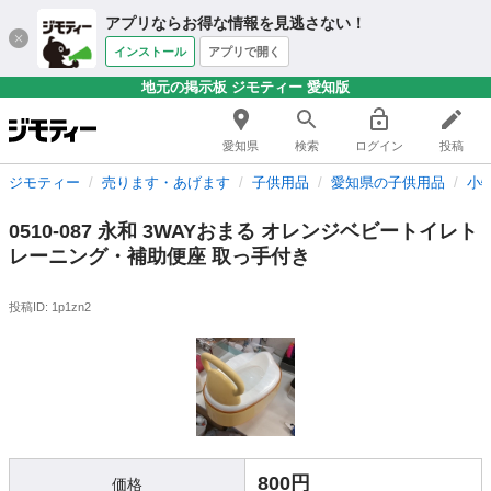
アプリならお得な情報を見逃さない！
インストール
アプリで開く
地元の掲示板 ジモティー 愛知版
愛知県
検索
ログイン
投稿
ジモティー
売ります・あげます
子供用品
愛知県の子供用品
小
0510-087 永和 3WAYおまる オレンジベビートイレト
レーニング・補助便座 取っ手付き
投稿ID: 1p1zn2
800円
価格