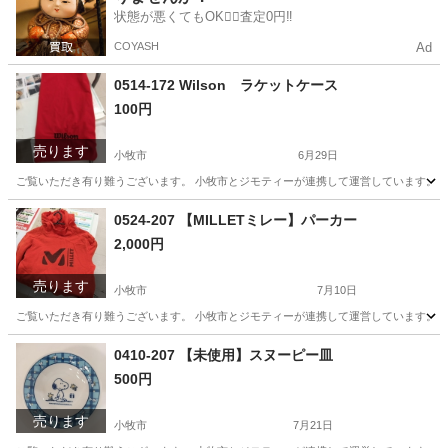
状態が悪くてもOK🙆‍♀️査定0円‼️
COYASH
Ad
0514-172 Wilson ラケットケース
100円
売ります
小牧市
6月29日
ご覧いただき有り難うございます。 小牧市とジモティーが連携して運営しています。 粗
愛知
小牧市
スポーツ
リユース
0524-207 【MILLETミレー】パーカー
2,000円
売ります
小牧市
7月10日
ご覧いただき有り難うございます。 小牧市とジモティーが連携して運営しています。 粗
愛知
小牧市
パーカー
リユース
0410-207 【未使用】スヌーピー皿
500円
売ります
小牧市
7月21日