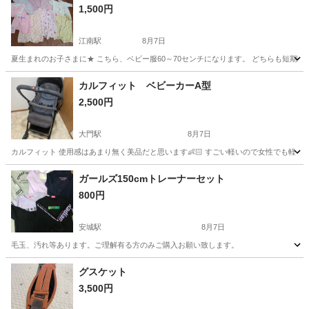
1,500円
江南駅
8月7日
夏生まれのお子さまに★ こちら、ベビー服60～70センチになります。 どちらも短期間
愛知
江南市
江南駅
ベビー用品
ベビーギャップ
カルフィット ベビーカーA型
2,500円
大門駅
8月7日
カルフィット 使用感はあまり無く美品だと思います👶🏻 すごい軽いので女性でも軽々持てま
愛知
岡崎市
大門駅
ベビー用品
カルフィット
ガールズ150cmトレーナーセット
800円
安城駅
8月7日
毛玉、汚れ等あります。ご理解有る方のみご購入お願い致します。
愛知
安城市
安城駅
キッズ用品
セット
グスケット
3,500円