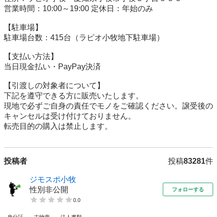
営業時間：10:00～19:00 定休日：年始のみ

【駐⾞場】

駐車場台数：415台（ラピオ小牧地下駐車場）

【⽀払い⽅法】

当日現金払い・PayPay決済

【引渡しの対象者について】

下記を遵守できる⽅に販売いたします。

現地で必ずご⾃⾝の責任でモノをご確認ください。譲受後の
キャンセルは受け付けておりません。

転売⽬的の購⼊は禁⽌します。
投稿者
投稿
83281
件
ジモスポ小牧
性別非公開
フォローする
0.0
身分証
古物商
法人書類