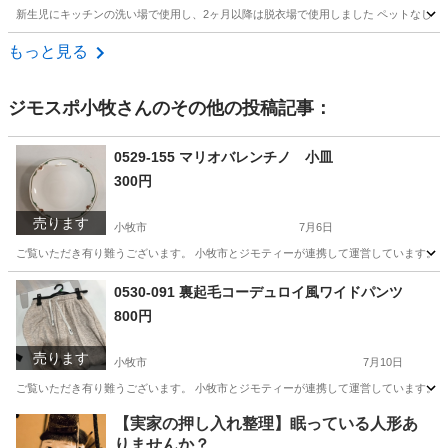
新生児にキッチンの洗い場で使用し、2ヶ月以降は脱衣場で使用しました ペットなし 喫煙者なし - ブラ
愛知
岡崎市
岡崎駅
ベビー用品
風呂マット
もっと見る
ジモスポ小牧
さんのその他の投稿記事：
0529-155 マリオバレンチノ 小皿
300円
売ります
小牧市
7月6日
ご覧いただき有り難うございます。 小牧市とジモティーが連携して運営しています。 粗
愛知
小牧市
食器
リユース
0530-091 裏起毛コーデュロイ風ワイドパンツ
800円
売ります
小牧市
7月10日
ご覧いただき有り難うございます。 小牧市とジモティーが連携して運営しています。 粗
愛知
小牧市
パンツ
リユース
【実家の押し入れ整理】眠っている人形あ
りませんか？