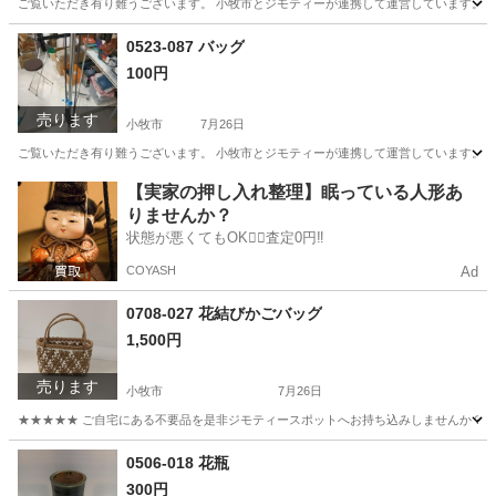
ご覧いただき有り難うございます。 小牧市とジモティーが連携して運営しています。 粗
愛知
小牧市
生活雑貨
リユース
0523-087 バッグ
100円
売ります
小牧市
7月26日
ご覧いただき有り難うございます。 小牧市とジモティーが連携して運営しています。 粗
愛知
小牧市
バッグ
リユース
【実家の押し入れ整理】眠っている人形あ
りませんか？
状態が悪くてもOK🙆‍♀️査定0円‼️
COYASH
Ad
0708-027 花結びかごバッグ
1,500円
売ります
小牧市
7月26日
★★★★★ ご自宅にある不要品を是非ジモティースポットへお持ち込みしませんか？ 家
愛知
小牧市
バッグ
かご
0506-018 花瓶
300円