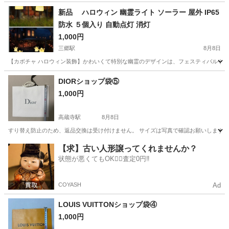
新品 ハロウィン 幽霊ライト ソーラー 屋外 IP65
防水 ５個入り 自動点灯 消灯
1,000円
三郷駅
8月8日
【カボチャ ハロウィン装飾】かわいくて特別な幽霊のデザインは、フェスティバルや不気
愛知
瀬戸市
三郷駅
その他
幽霊
DIORショップ袋⑤
1,000円
高蔵寺駅
8月8日
すり替え防止のため、返品交換は受け付けません。 サイズは写真で確認お願いします こ
愛知
春日井市
高蔵寺駅
ラッピング用品
DIOR
【求】古い人形譲ってくれませんか？
状態が悪くてもOK🙆‍♀️査定0円‼️
COYASH
Ad
LOUIS VUITTONショップ袋④
1,000円