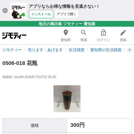
アプリならお得な情報を見逃さない！
インストール
アプリで開く
地元の掲示板 ジモティー 愛知版
愛知県
検索
ログイン
投稿
ジモティー
売ります・あげます
生活雑貨
愛知県の生活雑貨
小
0506-018 花瓶
投稿ID: 1oy3i4
2026年7月27日 05:20
300円
価格