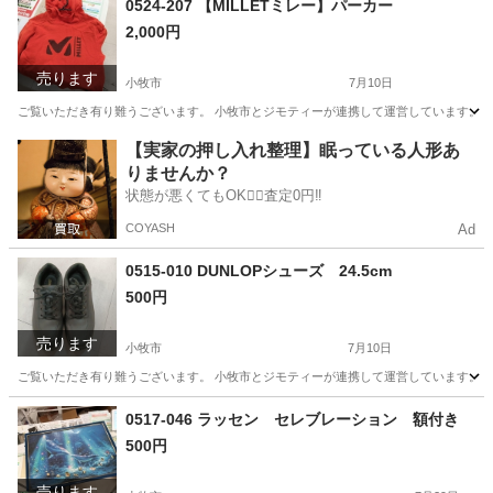
0524-207 【MILLETミレー】パーカー
2,000円
売ります
小牧市
7月10日
ご覧いただき有り難うございます。 小牧市とジモティーが連携して運営しています。 粗
愛知
小牧市
パーカー
リユース
【実家の押し入れ整理】眠っている人形あ
りませんか？
状態が悪くてもOK🙆‍♀️査定0円‼️
COYASH
Ad
0515-010 DUNLOPシューズ 24.5cm
500円
売ります
小牧市
7月10日
ご覧いただき有り難うございます。 小牧市とジモティーが連携して運営しています。 粗
愛知
小牧市
服/ファッション
リユース
0517-046 ラッセン セレブレーション 額付き
500円
売ります