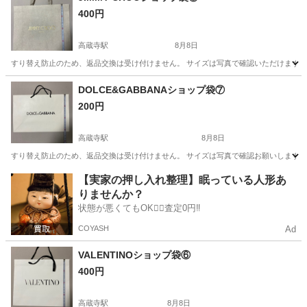
400円
高蔵寺駅
8月8日
すり替え防止のため、返品交換は受け付けません。 サイズは写真で確認いただけます こ
愛知
春日井市
高蔵寺駅
ラッピング用品
ショップ
DOLCE&GABBANAショップ袋⑦
200円
高蔵寺駅
8月8日
すり替え防止のため、返品交換は受け付けません。 サイズは写真で確認お願いします ※
愛知
春日井市
高蔵寺駅
ラッピング用品
ショップ
【実家の押し入れ整理】眠っている人形あ
りませんか？
状態が悪くてもOK🙆‍♀️査定0円‼️
COYASH
Ad
VALENTINOショップ袋⑥
400円
高蔵寺駅
8月8日