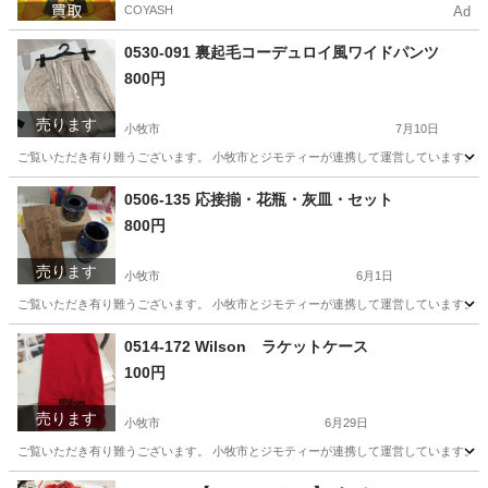
COYASH
Ad
0530-091 裏起毛コーデュロイ風ワイドパンツ
800円
売ります
小牧市
7月10日
ご覧いただき有り難うございます。 小牧市とジモティーが連携して運営しています。 粗
愛知
小牧市
パンツ
リユース
0506-135 応接揃・花瓶・灰皿・セット
800円
売ります
小牧市
6月1日
ご覧いただき有り難うございます。 小牧市とジモティーが連携して運営しています。 粗
愛知
小牧市
生活雑貨
リユース
0514-172 Wilson ラケットケース
100円
売ります
小牧市
6月29日
ご覧いただき有り難うございます。 小牧市とジモティーが連携して運営しています。 粗
愛知
小牧市
スポーツ
リユース