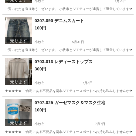
小牧市
7月29日
ご覧いただき有り難うございます。 小牧市とジモティーが連携して運営しています。 粗
愛知
小牧市
子供用品
リユース
0307-090 デニムスカート
100円
売ります
小牧市
5月31日
ご覧いただき有り難うございます。 小牧市とジモティーが連携して運営しています。 粗
愛知
小牧市
服/ファッション
リユース
0703-016 レディーストップス
300円
売ります
小牧市
7月3日
★★★★★ ご自宅にある不要品を是非ジモティースポットへお持ち込みしませんか？ 家
愛知
小牧市
Tシャツ
現地
0707-025 ガーゼマスク＆マスク生地
100円
売ります
小牧市
7月7日
★★★★★ ご自宅にある不要品を是非ジモティースポットへお持ち込みしませんか？ 家