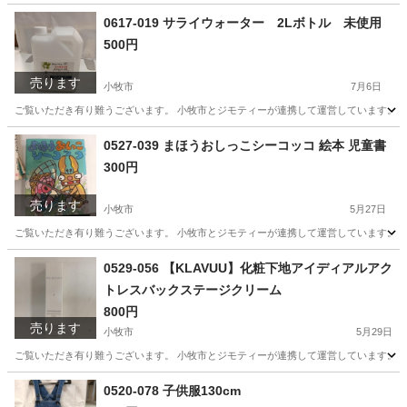
愛知
小牧市
家庭用品
マスク
0617-019 サライウォーター 2Lボトル 未使用
500円
売ります
小牧市
7月6日
ご覧いただき有り難うございます。 小牧市とジモティーが連携して運営しています。 粗
愛知
小牧市
家庭用品
リユース
0527-039 まほうおしっこシーコッコ 絵本 児童書
300円
売ります
小牧市
5月27日
ご覧いただき有り難うございます。 小牧市とジモティーが連携して運営しています。 粗
愛知
小牧市
絵本
リユース
0529-056 【KLAVUU】化粧下地アイディアルアク
トレスバックステージクリーム
800円
売ります
小牧市
5月29日
ご覧いただき有り難うございます。 小牧市とジモティーが連携して運営しています。 粗
愛知
小牧市
化粧品
リユース
0520-078 子供服130cm