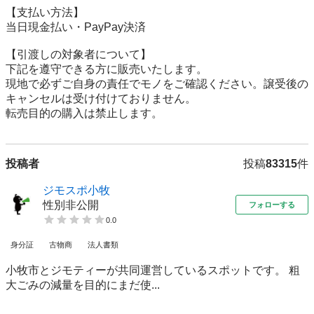
【⽀払い⽅法】

当日現金払い・PayPay決済

【引渡しの対象者について】

下記を遵守できる⽅に販売いたします。

現地で必ずご⾃⾝の責任でモノをご確認ください。譲受後の
キャンセルは受け付けておりません。

転売⽬的の購⼊は禁⽌します。
投稿者
投稿
83315
件
ジモスポ小牧
性別非公開
フォローする
0.0
身分証
古物商
法人書類
小牧市とジモティーが共同運営しているスポットです。 粗
⼤ごみの減量を⽬的にまだ使...