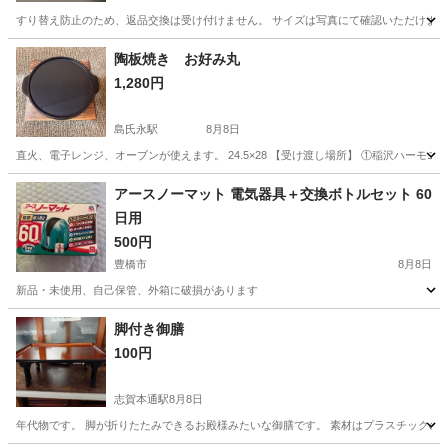
すり替え防止のため、返品交換は受け付けません。 サイズは写真にて確認いただけます 
愛知
春日井市
高蔵寺駅
ラッピング用品
ショップ
陶板焼き お好み丸
1,280円
島氏永駅
8月8日
直火、電子レンジ、オーブンが使えます。 24.5×28 【受け渡し場所】 ①稲沢ハーモ
愛知
一宮市
島氏永駅
調理器具
アースノーマット 電気器具＋交換ボトルセット 60
日用
500円
豊橋市
8月8日
新品・未使用、自己保管、外箱に破損があります
愛知
豊橋市
家庭用品
アースノーマット
脚付き御膳
100円
志賀本通駅
8月8日
年代物です。 脚が折りたたみできるお殿様みたいな御膳です。 素材はプラスチックの