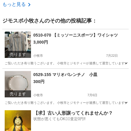
愛知
名古屋市
志賀本通駅
生活雑貨
御膳
もっと見る
ジモスポ小牧
さんのその他の投稿記事：
0510-070 【ミッソーニスポーツ】ワイシャツ
3,000円
売ります
小牧市
7月22日
ご覧いただき有り難うございます。 小牧市とジモティーが連携して運営しています。 粗
愛知
小牧市
服/ファッション
リユース
0529-155 マリオバレンチノ 小皿
300円
売ります
小牧市
7月6日
ご覧いただき有り難うございます。 小牧市とジモティーが連携して運営しています。 粗
愛知
小牧市
食器
リユース
【求】古い人形譲ってくれませんか？
状態が悪くてもOK🙆‍♀️査定0円‼️