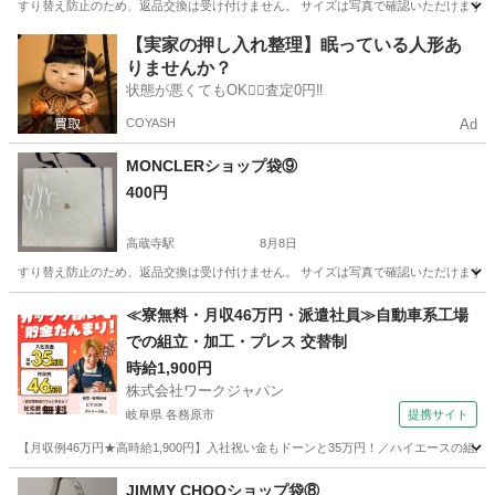
すり替え防止のため、返品交換は受け付けません。 サイズは写真で確認いただけます こ
愛知
春日井市
高蔵寺駅
ラッピング用品
PRADA
【実家の押し入れ整理】眠っている人形あ
りませんか？
状態が悪くてもOK🙆‍♀️査定0円‼️
COYASH
Ad
MONCLERショップ袋⑨
400円
高蔵寺駅
8月8日
すり替え防止のため、返品交換は受け付けません。 サイズは写真で確認いただけます こ
愛知
春日井市
高蔵寺駅
ラッピング用品
MONCLER
≪寮無料・月収46万円・派遣社員≫自動車系工場
での組立・加工・プレス 交替制
時給1,900円
株式会社ワークジャパン
岐阜県 各務原市
提携サイト
【月収例46万円★高時給1,900円】入社祝い金もドーンと35万円！／ハイエースの組
岐阜
各務原市
その他
JIMMY CHOOショップ袋⑧