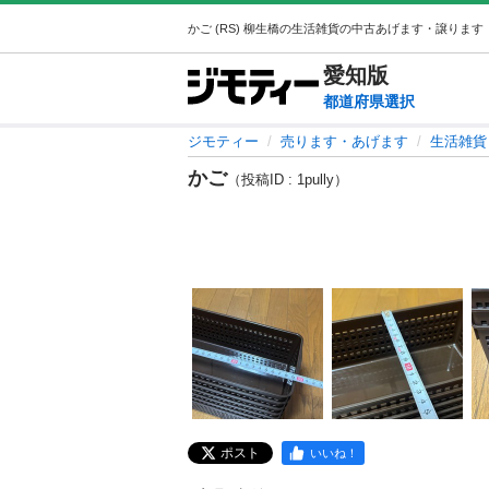
愛知
版
都道府県選択
ジモティー
売ります・あげます
生活雑貨
かご
（投稿ID : 1pully）
ポスト
いいね！