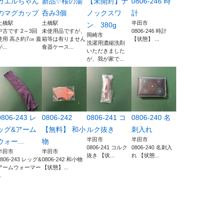
カエルちゃん
新品✨桜の湯
【未開封】ナ
0806-246 時
のマグカップ
呑み3個
ノックスワ
計
土橋駅
土橋駅
半田市
ン 380g
中古です 2～3回
未使用品ですが、
0806-246 時計
岡崎市
使用 高さ約7㎝ 蓋
箱等は有りません
【状態】 ...
洗濯用濃縮洗剤
...
食器ケース...
いただきました
が、我が家で...
0806-243 レ
0806-242
0806-241 コ
0806-240 名
ッグ&アーム
【無料】 和小
ルク抜き
刺入れ
半田市
半田市
ウォー...
物
0806-241 コルク
0806-240 名刺入
半田市
半田市
抜き 【状...
れ 【状態...
0806-243 レッグ&
0806-242 和小物
アームウォーマー
【状態】...
.