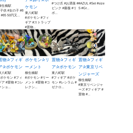
#つけ爪 #お洒落 #
#AZUL #Set #size
柳生橋駅
ケモン
ピンク #薔薇 #リ
S #Gr...
#子供 #女の子 #8
東八町駅
ボ...
 #85 50円又...
#ポケモン #フィ
ギア #ストラップ
#置物...
置物✰フィギ
ポケモン✰リ
置物✰フィギ
置物✰フィギ
ア✰ポケモン
ーメント
ア✰ポケモン
ア✰東京リベ
東八町駅
柳生橋駅
東八町駅
ンジャーズ
#ポケモン #フィ
#ポケモン #リー
#フィギア #ポケ
柳生橋駅
ギア #置物 #コレ
メント #置物 #コ
モン #レシラム #
#東京リベンジャ
クショ...
レクシ...
ゼクロ...
ーズ #フィギア #
置物 #...