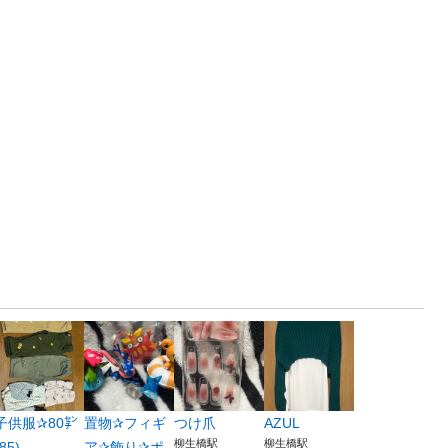
子供服✰80㌢
置物✰フィギ
つけ爪
AZUL
柳生橋駅
柳生橋駅
(85)
ア✰飾り✰ポ