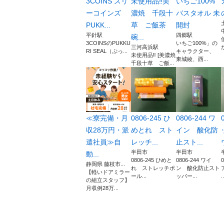
3COINS スリ
未使用品‼️美
いちご100%
ーコインズ
濃焼 千段十
バスタオル 未
PUKK...
草 ご飯茶
開封
平針駅
四郷駅
碗...
3COINSのPUKKU
いちご100%」の
三河高浜駅
が
RI SEAL（ぷっ...
キャラクター、
未使用品‼️ [美濃焼
東城綾、西...
千段十草 ご飯...
≪寮完備・月
0806-245 ひ
0806-244 ワ
収28万円・派
めとれ スト
イン 酸化防
遣社員≫自
レッチ...
止スト...
半田市
半田市
動...
0806-245 ひめと
0806-244 ワイ
静岡県 藤枝市...
れ ストレッチポ
ン 酸化防止スト
【軽いドアミラー
ール...
ッパー...
..
の組立スタッフ】
月収例28万...