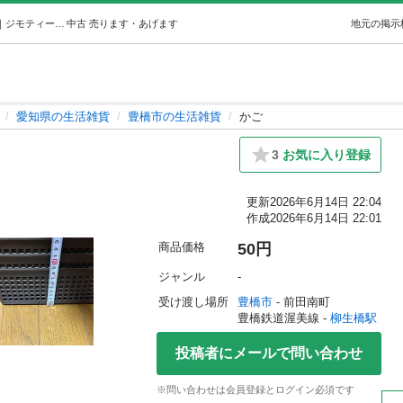
かご (RS) 柳生橋の生活雑貨の中古あげます・譲ります｜ジモティーで不用品の処分
中古
売ります・あげます
地元の掲示
愛知県の生活雑貨
豊橋市の生活雑貨
かご
3
お気に入り登録
更新
2026年6月14日 22:04
作成
2026年6月14日 22:01
商品価格
50円
ジャンル
-
受け渡し場所
豊橋市
 - 前田南町
豊橋鉄道渥美線 - 
柳生橋駅
投稿者にメールで問い合わせ
※問い合わせは会員登録とログイン必須です