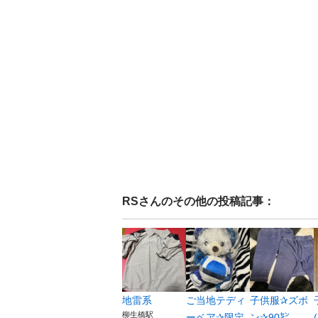
RS
さんのその他の投稿記事：
地雷系
ご当地テディ
子供服✰ズボ
柳生橋駅
ーベア✰限定
ン✰90㌢