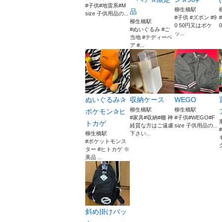
#子供#地雷系#M
柳生橋駅
品
size 子供用品の...
#子供 #ズボン #9
柳生橋駅
0 50円又はポケ
0
#ぬいぐるみ #ご
ッ...
当地 #テディーベ
ア #...
ぬいぐるみ✰
収納ケース
WEGO
柳生橋駅
柳生橋駅
ポケモン✰ヒ
#家具#収納#棚 神
#子供#WEGO#F
トカゲ
経質な方はご遠慮
size 子供用品の...
柳生橋駅
下さい...
#ポケットモンス
ター #ヒトカゲ ※
美品 ...
斜め掛けバッ