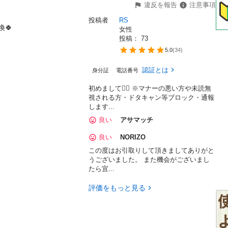
違反を報告
注意事項
投稿者
RS
🍀

女性
投稿： 
73
5.0
(
34
)
認証とは
身分証
電話番号
初めまして🙇‍♀️ ※マナーの悪い方や未読無
視される方・ドタキャン等ブロック・通報
します...
良い
アサマッチ
良い
NORIZO
この度はお引取りして頂きましてありがと
うございました。 また機会がございまし
たら宜...
評価をもっと見る