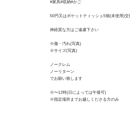
#家具#収納#かご

50円又はポケットティッシュ5個(未使用)交換
神経質な方はご遠慮下さい

※傷・汚れ(写真)

※サイズ(写真)

ノークレム

ノーリターン

でお願い致します

※〜12時(日によっては午後可)

※指定場所までお越しくださる方のみ