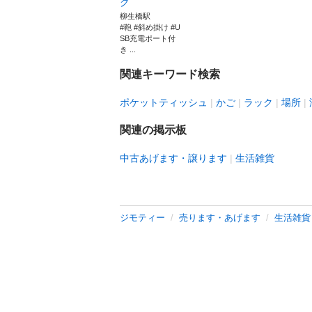
ク
柳生橋駅
#鞄 #斜め掛け #U
SB充電ポート付
き ...
関連キーワード検索
ポケットティッシュ
かご
ラック
場所
関連の掲示板
中古あげます・譲ります
生活雑貨
ジモティー
売ります・あげます
生活雑貨